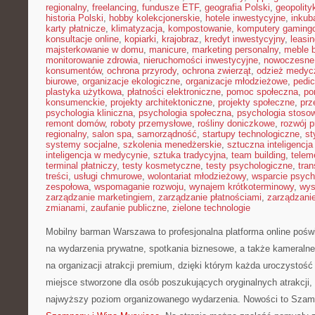
regionalny
,
freelancing
,
fundusze ETF
,
geografia Polski
,
geopolity
historia Polski
,
hobby kolekcjonerskie
,
hotele inwestycyjne
,
inkub
karty płatnicze
,
klimatyzacja
,
kompostowanie
,
komputery gaming
konsultacje online
,
kopiarki
,
krajobraz
,
kredyt inwestycyjny
,
leasi
majsterkowanie w domu
,
manicure
,
marketing personalny
,
meble 
monitorowanie zdrowia
,
nieruchomości inwestycyjne
,
nowoczesne
konsumentów
,
ochrona przyrody
,
ochrona zwierząt
,
odzież medyc
biurowe
,
organizacje ekologiczne
,
organizacje młodzieżowe
,
pedic
plastyka użytkowa
,
płatności elektroniczne
,
pomoc społeczna
,
po
konsumenckie
,
projekty architektoniczne
,
projekty społeczne
,
prz
psychologia kliniczna
,
psychologia społeczna
,
psychologia stoso
remont domów
,
roboty przemysłowe
,
rośliny doniczkowe
,
rozwój 
regionalny
,
salon spa
,
samorządność
,
startupy technologiczne
,
st
systemy socjalne
,
szkolenia menedżerskie
,
sztuczna inteligencja
inteligencja w medycynie
,
sztuka tradycyjna
,
team building
,
telem
terminal płatniczy
,
testy kosmetyczne
,
testy psychologiczne
,
tran
treści
,
usługi chmurowe
,
wolontariat młodzieżowy
,
wsparcie psych
zespołowa
,
wspomaganie rozwoju
,
wynajem krótkoterminowy
,
wys
zarządzanie marketingiem
,
zarządzanie płatnościami
,
zarządzani
zmianami
,
zaufanie publiczne
,
zielone technologie
Mobilny barman Warszawa to profesjonalna platforma online po
na wydarzenia prywatne, spotkania biznesowe, a także kameralne 
na organizacji atrakcji premium, dzięki którym każda uroczystość 
miejsce stworzone dla osób poszukujących oryginalnych atrakcji,
najwyższy poziom organizowanego wydarzenia. Nowości to Szam