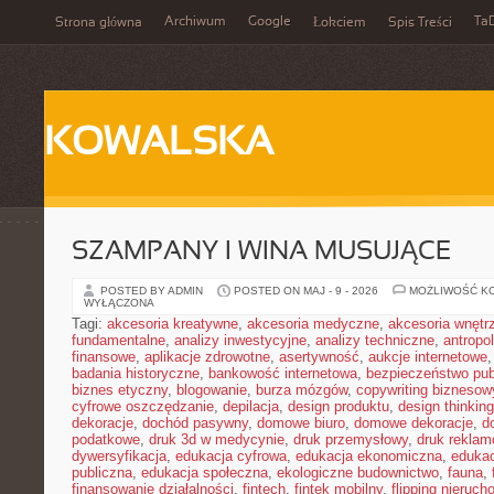
Archiwum
Google
Ta
Strona główna
Łokciem
Spis Treści
KOWALSKA
SZAMPANY I WINA MUSUJĄCE
POSTED BY ADMIN
POSTED ON MAJ - 9 - 2026
MOŻLIWOŚĆ K
WYŁĄCZONA
Tagi:
akcesoria kreatywne
,
akcesoria medyczne
,
akcesoria wnętr
fundamentalne
,
analizy inwestycyjne
,
analizy techniczne
,
antropo
finansowe
,
aplikacje zdrowotne
,
asertywność
,
aukcje internetowe
badania historyczne
,
bankowość internetowa
,
bezpieczeństwo pub
biznes etyczny
,
blogowanie
,
burza mózgów
,
copywriting biznesow
cyfrowe oszczędzanie
,
depilacja
,
design produktu
,
design thinking
dekoracje
,
dochód pasywny
,
domowe biuro
,
domowe dekoracje
,
d
podatkowe
,
druk 3d w medycynie
,
druk przemysłowy
,
druk rekla
dywersyfikacja
,
edukacja cyfrowa
,
edukacja ekonomiczna
,
edukac
publiczna
,
edukacja społeczna
,
ekologiczne budownictwo
,
fauna
,
finansowanie działalności
,
fintech
,
fintek mobilny
,
flipping nieruc