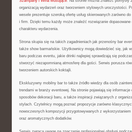
Szampany i Wina Musujące
. Na stronie można znaleźć pomysły
organizacją wydarzeń oraz tworzeniem stylowych uroczystości. P
wesele prezentuje szeroką ofertę usług skierowanych zarówno do 
i firm. Dzięki temu każdy może znaleźć rozwiązanie dopasowane 
charakteru wydarzenia.
Strona skupia się na takich zagadnieniach jak przenośny bar eve
także show barmańskie. Użytkownicy mogą dowiedzieć się, jak w
baru podczas eventu, jakie drinki najlepiej sprawdzają się podcza
stworzyć niezapomnianą atmosferę dla gości. Serwis porusza ró
tworzeniem autorskich koktajli.
Ekskluzywny mobilny bar to także źródło wiedzy dla osób zaint
trendami w branży eventowej. Na stronie pojawiają się informacje
sposobów dekoracji baru, a także inspiracji związanych z organiz
stylach. Czytelnicy mogą poznać propozycje zarówno klasycznych k
nowoczesnych kompozycji przygotowywanych z wykorzystaniem
oraz aromatycznych dodatków.
Serwis zwraca uwagę na znaczenie profesjonalnej obsługi podcza