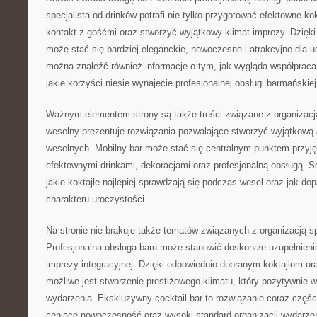
specjalista od drinków potrafi nie tylko przygotować efektowne kok
kontakt z gośćmi oraz stworzyć wyjątkowy klimat imprezy. Dzięk
może stać się bardziej eleganckie, nowoczesne i atrakcyjne dla u
można znaleźć również informacje o tym, jak wygląda współprac
jakie korzyści niesie wynajęcie profesjonalnej obsługi barmańskiej
Ważnym elementem strony są także treści związane z organizacją
weselny prezentuje rozwiązania pozwalające stworzyć wyjątkową a
weselnych. Mobilny bar może stać się centralnym punktem przyję
efektownymi drinkami, dekoracjami oraz profesjonalną obsługą. S
jakie koktajle najlepiej sprawdzają się podczas wesel oraz jak 
charakteru uroczystości.
Na stronie nie brakuje także tematów związanych z organizacją 
Profesjonalna obsługa baru może stanowić doskonałe uzupełnienie 
imprezy integracyjnej. Dzięki odpowiednio dobranym koktajlom or
możliwe jest stworzenie prestiżowego klimatu, który pozytywnie w
wydarzenia. Ekskluzywny cocktail bar to rozwiązanie coraz częśc
ceniące nowoczesność oraz wysoki standard organizacji wydarze