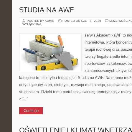
STUDIA NA AWF
POSTED BY ADMIN
POSTED ON CZE - 2 - 2026
MOŻLIWOŚĆ K
WYŁĄCZONA
serwis AkademikaWF to no
internetowa, która koncentru
terapii ruchowej oraz posze
tworzy bogate źródło inform
sportowców, szkoleniowców
zainteresowanych aktywnoś
kategorie to Lifestyle i Inspiracje i Studia na AWF. Na stronie moż
dotyczące ćwiczeń, dietetyki, rozwoju mentalnego, usprawniania
studenckim. Dzięki temu portal spaja wiedzę teoretyczną z realn
z […]
Continue
OŚWIETLENIE I KLIMAT WNĘTRZ