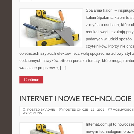
Spalarnia kalorii – inspiruj
kalorii Spalarnia kalorii to
z myślą o osobach, które c
redukcji wagi i szukają prz
podanych w ludzki sposób. 
czytelników, którzy nie chc
obietnicach szybkich efektów, lecz wolą spojrzeć na zdrowy styl 
codziennych nawyków. Strona porusza tematy, które mogą zaint
wracające po przerwie, […]
Continue
INTERNET I NOWE TECHNOLOGIE
POSTED BY ADMIN
POSTED ON CZE - 17 - 2026
MOŻLIWOŚĆ 
WYŁĄCZONA
Internat.com.pl to nowocze
nowym technologiom oraz 