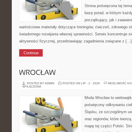
Strona poświęcona tej tem
bazę porad, w którym każdy
początkujący, jak i zaawa
wartościowe materiały dotyczące treningów, ćwiczeń, zdrowego st
świadomego rozwijania własnej sprawności. Serwis koncentruje s
aktywności fizycznej, przedstawiając zagadnienia związane z […]
Continue
WROCŁAW
POSTED BY ADMIN
POSTED ON LIP - 2 - 2026
MOŻLIWOŚĆ K
WYŁĄCZONA
Moda Wrocław to wielowątk
poświęcony odkrywaniu ci
Śląsku, ze szczególnym uw
oraz regionów, które tworzą
mapę tej części Polski. Str