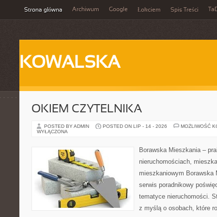
Archiwum
Google
Ta
Strona główna
Łokciem
Spis Treści
KOWALSKA
OKIEM CZYTELNIKA
POSTED BY ADMIN
POSTED ON LIP - 14 - 2026
MOŻLIWOŚĆ 
WYŁĄCZONA
Borawska Mieszkania – prak
nieruchomościach, mieszka
mieszkaniowym Borawska M
serwis poradnikowy poświę
tematyce nieruchomości. S
z myślą o osobach, które r