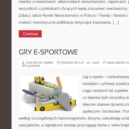
również o inwestorach, właścicielach nieruchomości, najemcach, 
wszystkich czytelnikach chcących lepiej zrozumieć mechanizmy 
Zobacz także Rynek Nieruchomości w Polsce i Trendy i Nowości
znaleźć merytoryczne publikacje dotyczące kupowania, […]
Continue
GRY E-SPORTOWE
POSTED BY ADMIN
POSTED ON LIP - 13 - 2026
MOŻLIWOŚĆ 
WYŁĄCZONA
Ligi e-sportu – rozbudowany
turniejów i cyfrowej rywaliz
ciągu ostatnich lat zupełni
co dawniej było rozrywką ni
obecnie stanowi dynamiczni
społeczne i biznesowe. Prof
według szczegółowych harmonogramów, drużyny zatrudniają szta
specjalistów, a największe turnieje przyciągają fanów z wielu kra