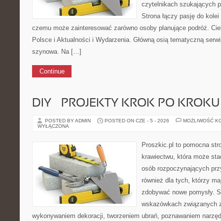
czytelnikach szukających p
Strona łączy pasję do kolei
czemu może zainteresować zarówno osoby planujące podróż. Ciek
Polsce i Aktualności i Wydarzenia. Główną osią tematyczną serwi
szynowa. Na […]
Continue
DIY – PROJEKTY KROK PO KROKU
POSTED BY ADMIN
POSTED ON CZE - 5 - 2026
MOŻLIWOŚĆ K
WYŁĄCZONA
Proszkic.pl to pomocna str
krawiectwu, która może sta
osób rozpoczynających przyg
również dla tych, którzy ma
zdobywać nowe pomysły. Se
wskazówkach związanych z
wykonywaniem dekoracji, tworzeniem ubrań, poznawaniem narzę