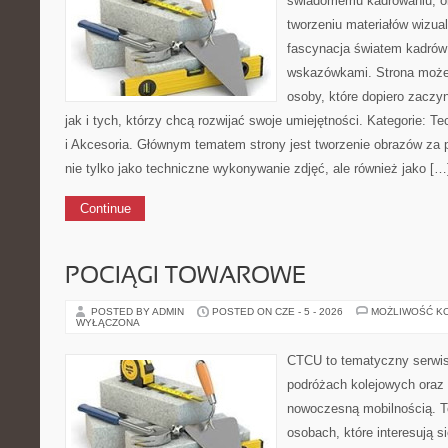
świadomemu kadrowaniu, obr
tworzeniu materiałów wizual
fascynacja światem kadrów 
wskazówkami. Strona może
osoby, które dopiero zaczyn
jak i tych, którzy chcą rozwijać swoje umiejętności. Kategorie: Te
i Akcesoria. Głównym tematem strony jest tworzenie obrazów za
nie tylko jako techniczne wykonywanie zdjęć, ale również jako […
Continue
POCIĄGI TOWAROWE
POSTED BY ADMIN
POSTED ON CZE - 5 - 2026
MOŻLIWOŚĆ K
WYŁĄCZONA
CTCU to tematyczny serwis,
podróżach kolejowych oraz 
nowoczesną mobilnością. T
osobach, które interesują s