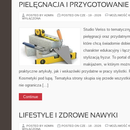
PIELĘGNACJA I PRZYGOTOWANIE
POSTED BY ADMIN
POSTED ON CZE - 19 - 2026
MOŻLIWOŚĆ 
WYŁĄCZONA
Studio Veriss to tematyczn
pielęgnacji oraz przydatny
które chcą świadomie dobi
charakter edukacyjny i łąc
stylizacją fryzur. To portal
makijażem, w którym możn
praktyczne artykuły, jak i wskazówki przydatne w pracy stylistki.
Kosmetyki pod lupą. Tematyka strony skupia się przede wszystki
nie ogranicza […]
Continue
LIFESTYLE I ZDROWE NAWYKI
POSTED BY ADMIN
POSTED ON CZE - 18 - 2026
MOŻLIWOŚĆ 
WYŁĄCZONA