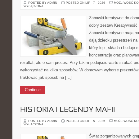
POSTED BY ADMIN
POSTED ON LIP - 7 - 2026
MOŻLIWOŚĆ K
WYŁĄCZONA
Zabawki kreatywne do domo
dobry zestaw Kreatywność r
Zabawki kreatywne mają na
dają dziecku przestrzeń na
który lepi, składa i buduje 
koncentrację oraz planowani
rezultat, ale o sam proces. Przy takim podejściu warto szukać p
wykorzystać na kilka sposobów. W domowym wyborze prezentów 
traktować jak sposób na […]
Continue
HISTORIA I LEGENDY MAFII
POSTED BY ADMIN
POSTED ON LIP - 5 - 2026
MOŻLIWOŚĆ K
WYŁĄCZONA
Świat zorganizowanych grup