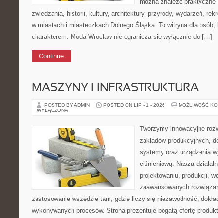
można znaleźć praktyczne 
zwiedzania, historii, kultury, architektury, przyrody, wydarzeń, re
w miastach i miasteczkach Dolnego Śląska. To witryna dla osób, 
charakterem. Moda Wrocław nie ogranicza się wyłącznie do […]
Continue
MASZYNY I INFRASTRUKTURA
POSTED BY ADMIN
POSTED ON LIP - 1 - 2026
MOŻLIWOŚĆ K
WYŁĄCZONA
Tworzymy innowacyjne rozw
zakładów produkcyjnych, do
systemy oraz urządzenia w
ciśnieniową. Nasza działaln
projektowaniu, produkcji, w
zaawansowanych rozwiązań,
zastosowanie wszędzie tam, gdzie liczy się niezawodność, dokł
wykonywanych procesów. Strona prezentuje bogatą ofertę produktó