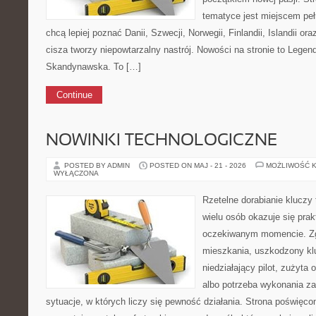
tematyce jest miejscem peł
chcą lepiej poznać Danii, Szwecji, Norwegii, Finlandii, Islandii or
cisza tworzy niepowtarzalny nastrój. Nowości na stronie to Legend
Skandynawska. To […]
Continue
NOWINKI TECHNOLOGICZNE
POSTED BY ADMIN
POSTED ON MAJ - 21 - 2026
MOŻLIWOŚĆ 
WYŁĄCZONA
Rzetelne dorabianie kluczy 
wielu osób okazuje się pra
oczekiwanym momencie. Zg
mieszkania, uszkodzony k
niedziałający pilot, zużyt
albo potrzeba wykonania z
sytuacje, w których liczy się pewność działania. Strona poświęco