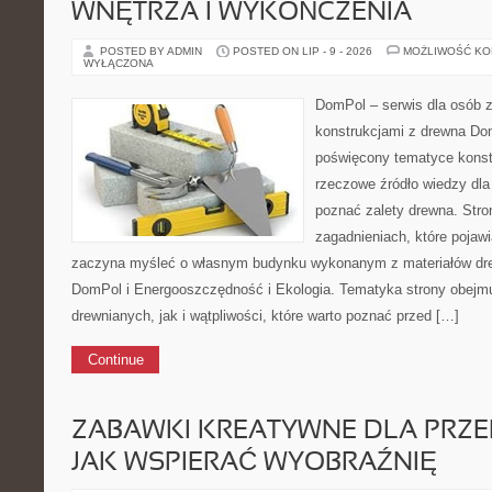
WNĘTRZA I WYKOŃCZENIA
POSTED BY ADMIN
POSTED ON LIP - 9 - 2026
MOŻLIWOŚĆ K
WYŁĄCZONA
DomPol – serwis dla osób 
konstrukcjami z drewna Dom
poświęcony tematyce konstr
rzeczowe źródło wiedzy dla 
poznać zalety drewna. Stro
zagadnieniach, które pojawi
zaczyna myśleć o własnym budynku wykonanym z materiałów dr
DomPol i Energooszczędność i Ekologia. Tematyka strony obejm
drewnianych, jak i wątpliwości, które warto poznać przed […]
Continue
ZABAWKI KREATYWNE DLA PRZ
JAK WSPIERAĆ WYOBRAŹNIĘ