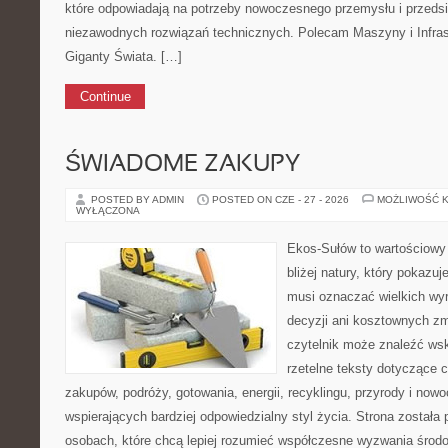
które odpowiadają na potrzeby nowoczesnego przemysłu i przeds
niezawodnych rozwiązań technicznych. Polecam Maszyny i Infrast
Giganty Świata. […]
Continue
ŚWIADOME ZAKUPY
POSTED BY ADMIN
POSTED ON CZE - 27 - 2026
MOŻLIWOŚĆ 
WYŁĄCZONA
Ekos-Sułów to wartościowy 
bliżej natury, który pokazuj
musi oznaczać wielkich wy
decyzji ani kosztownych zm
czytelnik może znaleźć wsk
rzetelne teksty dotyczące
zakupów, podróży, gotowania, energii, recyklingu, przyrody i no
wspierających bardziej odpowiedzialny styl życia. Strona została
osobach, które chcą lepiej rozumieć współczesne wyzwania środ