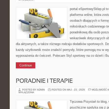
portal eSportowySklep.pl to
platforma online, która zos
osobach dbających o formę
miłośnikach codziennego tre
poradnikową dla osób posz
wskazówek dotyczących ubr
dla aktywnych, a także różnego rodzaju dodatków sportowych. Dzię
każdy użytkownik może znaleźć pomysły, które pomogą mu w wy
wyposażenia do ćwiczeń. Polecam Styl sportowy na co dzień i Bu
Continue
PORADNIE I TERAPIE
POSTED BY ADMIN
POSTED ON MAJ - 23 - 2026
MOŻLIWOŚĆ 
WYŁĄCZONA
Tęczowa Przystań to blog, 
psychiczne spotyka się z 