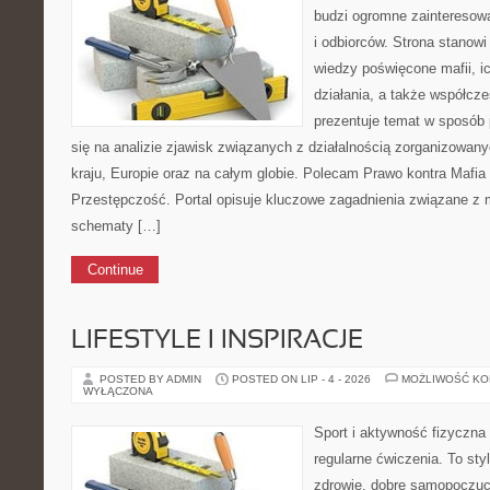
budzi ogromne zainteresowa
i odbiorców. Strona stanow
wiedzy poświęcone mafii, i
działania, a także współc
prezentuje temat w sposób 
się na analizie zjawisk związanych z działalnością zorganizowan
kraju, Europie oraz na całym globie. Polecam Prawo kontra Mafi
Przestępczość. Portal opisuje kluczowe zagadnienia związane z m
schematy […]
Continue
LIFESTYLE I INSPIRACJE
POSTED BY ADMIN
POSTED ON LIP - 4 - 2026
MOŻLIWOŚĆ K
WYŁĄCZONA
Sport i aktywność fizyczna 
regularne ćwiczenia. To sty
zdrowie, dobre samopoczuci