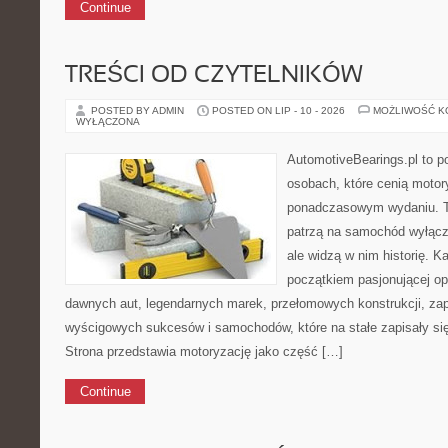
Continue
TREŚCI OD CZYTELNIKÓW
POSTED BY ADMIN
POSTED ON LIP - 10 - 2026
MOŻLIWOŚĆ 
WYŁĄCZONA
AutomotiveBearings.pl to p
osobach, które cenią motory
ponadczasowym wydaniu. To 
patrzą na samochód wyłączn
ale widzą w nim historię. K
początkiem pasjonującej op
dawnych aut, legendarnych marek, przełomowych konstrukcji, za
wyścigowych sukcesów i samochodów, które na stałe zapisały si
Strona przedstawia motoryzację jako część […]
Continue