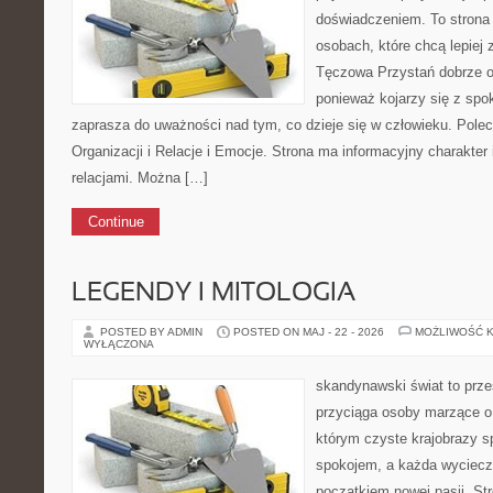
doświadczeniem. To strona
osobach, które chcą lepiej
Tęczowa Przystań dobrze od
ponieważ kojarzy się z spo
zaprasza do uważności nad tym, co dzieje się w człowieku. Pole
Organizacji i Relacje i Emocje. Strona ma informacyjny charakter
relacjami. Można […]
Continue
LEGENDY I MITOLOGIA
POSTED BY ADMIN
POSTED ON MAJ - 22 - 2026
MOŻLIWOŚĆ 
WYŁĄCZONA
skandynawski świat to prze
przyciąga osoby marzące o
którym czyste krajobrazy s
spokojem, a każda wyciecz
początkiem nowej pasji. St