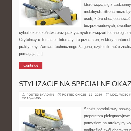
które wiążą się z codzienn
mobilnych. Strona może by
osób, które chcą opanować ś
bezprzewodowych, światłow
cyberbezpieczeństwa oraz praktycznych rozwiązań technologiczny
Czytelnicy o Temacie i Internaty. To przestrzeń, w którym intern
praktyczny. Zamiast technicznego żargonu, czytelnik może znale
pomagają […]
Continue
STYLIZACJE NA SPECJALNE OKAZ
POSTED BY ADMIN
POSTED ON CZE - 15 - 2026
MOŻLIWOŚĆ 
WYŁĄCZONA
Serwis poradnikowy poświęco
preparatom pielęgnacyjnym,
pomysłom na atrakcyjny wyg
podkreślać swój charakter n