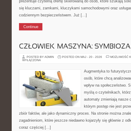
prezentuje czytelną ofertę skierowaną do osób, które szukają so
się kluczami, zamkami, kluczykami samochodowymi oraz usługa
codziennym bezpieczeństwem. Już […]
Continue
CZŁOWIEK–MASZYNA: SYMBIOZA
POSTED BY ADMIN
POSTED ON MAJ - 20 - 2026
MOŻLIWOŚĆ 
WYŁĄCZONA
Augmentyka to futurystyczn
osób, które chcą analizować
wpływ na społeczeństwo. St
myślą o czytelnikach, którzy
automaty zmieniają nasze d
którym postęp nie jest prz
zbiór faktów, ale jako dynamiczny proces. Na stronie można znal
zagadnieniom, które jeszcze niedawno kojarzyły się głównie z odle
coraz częściej […]