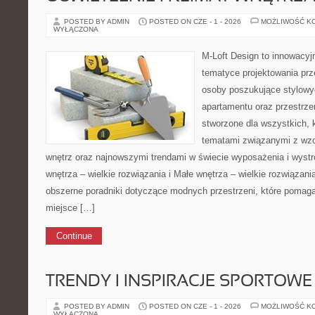
POSTED BY ADMIN
POSTED ON CZE - 1 - 2026
MOŻLIWOŚĆ K
WYŁĄCZONA
M-Loft Design to innowacyj
tematyce projektowania prze
osoby poszukujące stylowy
apartamentu oraz przestrzen
stworzone dla wszystkich, k
tematami związanymi z wz
wnętrz oraz najnowszymi trendami w świecie wyposażenia i wystr
wnętrza – wielkie rozwiązania i Małe wnętrza – wielkie rozwiązan
obszerne poradniki dotyczące modnych przestrzeni, które pomaga
miejsce […]
Continue
TRENDY I INSPIRACJE SPORTOWE
POSTED BY ADMIN
POSTED ON CZE - 1 - 2026
MOŻLIWOŚĆ K
WYŁĄCZONA