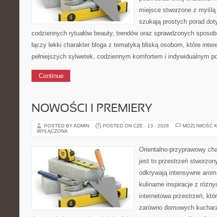
miejsce stworzone z myślą 
szukają prostych porad doty
codziennych rytuałów beauty, trendów oraz sprawdzonych sposob
łączy lekki charakter bloga z tematyką bliską osobom, które inter
pełniejszych sylwetek, codziennym komfortem i indywidualnym p
Continue
NOWOŚCI I PREMIERY
POSTED BY ADMIN
POSTED ON CZE - 13 - 2026
MOŻLIWOŚĆ 
WYŁĄCZONA
Orientalno-przyprawowy char
jest to przestrzeń stworzon
odkrywają intensywne aroma
kulinarne inspiracje z różny
internetowa przestrzeń, kt
zarówno domowych kucharzy,