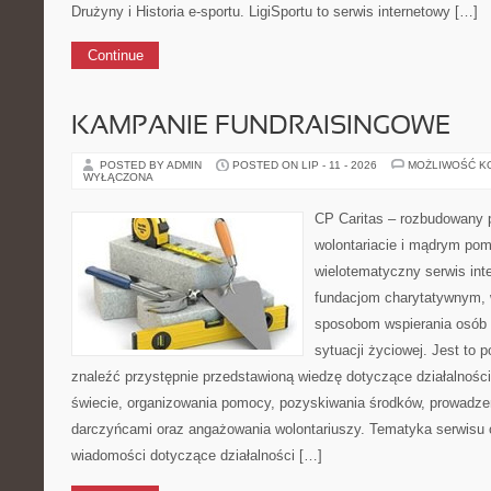
Drużyny i Historia e-sportu. LigiSportu to serwis internetowy […]
Continue
KAMPANIE FUNDRAISINGOWE
POSTED BY ADMIN
POSTED ON LIP - 11 - 2026
MOŻLIWOŚĆ K
WYŁĄCZONA
CP Caritas – rozbudowany p
wolontariacie i mądrym pom
wielotematyczny serwis in
fundacjom charytatywnym, 
sposobom wspierania osób z
sytuacji życiowej. Jest to 
znaleźć przystępnie przedstawioną wiedzę dotyczące działalności 
świecie, organizowania pomocy, pozyskiwania środków, prowadzen
darczyńcami oraz angażowania wolontariuszy. Tematyka serwisu 
wiadomości dotyczące działalności […]