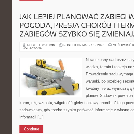
JAK LEPIEJ PLANOWAĆ ZABIEGI W
POGODA, PRESJA CHORÓB I TER
ZABIEGÓW SZYBKO SIĘ ZMIENIAJ
POSTED BY ADMIN
POSTED ON MAJ - 16 - 2026
MOŻLIWOŚĆ 
WYŁĄCZONA
Nowoczesny sad przez cały
wiedza, termin i reakcja n
Prowadzenie sadu wymaga 
warunki, bo przebieg sezonu
kwatery nieraz wymuszają 
planów. Sadownik powinien 
koron, siłę wzrostu, wilgotność gleby i objawy chorób. Z tego p
sadownictwo, gdy trzeba szybko porównać informacje z własną ob
informacji […]
Continue