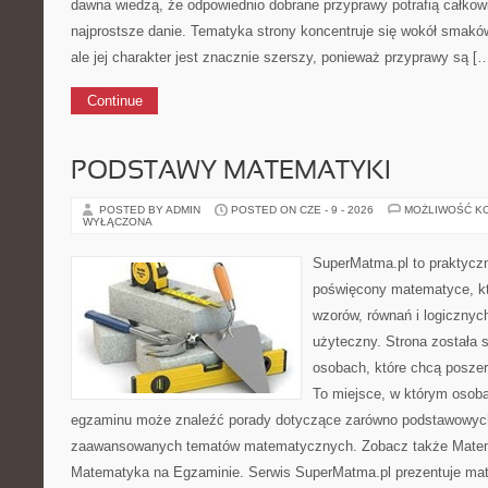
dawna wiedzą, że odpowiednio dobrane przyprawy potrafią całkow
najprostsze danie. Tematyka strony koncentruje się wokół sma
ale jej charakter jest znacznie szerszy, ponieważ przyprawy są [
Continue
PODSTAWY MATEMATYKI
POSTED BY ADMIN
POSTED ON CZE - 9 - 2026
MOŻLIWOŚĆ K
WYŁĄCZONA
SuperMatma.pl to praktyczn
poświęcony matematyce, któ
wzorów, równań i logicznyc
użyteczny. Strona została 
osobach, które chcą posze
To miejsce, w którym osoba
egzaminu może znaleźć porady dotyczące zarówno podstawowych z
zaawansowanych tematów matematycznych. Zobacz także Matem
Matematyka na Egzaminie. Serwis SuperMatma.pl prezentuje mat