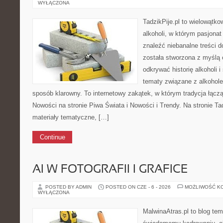
WYŁĄCZONA
TadzikPije.pl to wielowątko
alkoholi, w którym pasjon
znaleźć niebanalne treści 
została stworzona z myślą 
odkrywać historię alkoholi i
tematy związane z alkohol
sposób klarowny. To internetowy zakątek, w którym tradycja łącz
Nowości na stronie Piwa Świata i Nowości i Trendy. Na stronie Ta
materiały tematyczne, […]
Continue
AI W FOTOGRAFII I GRAFICE
POSTED BY ADMIN
POSTED ON CZE - 6 - 2026
MOŻLIWOŚĆ K
WYŁĄCZONA
MalwinaAtras.pl to blog t