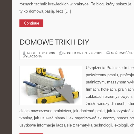
różnych technik krawieckich w praktyce. To blog, który pokazuje,
tylko domową pasją, lecz […]
Continue
DOMOWE TRIKI I DIY
POSTED BY ADMIN
POSTED ON CZE - 4 - 2026
MOŻLIWOŚĆ K
WYŁĄCZONA
Urządzenia Pralnicze to te
poświęcony praniu, profes
pralniczym, maszynom wy
firmach, hotelach, pralniac
zakładach przemysłowych. 
źródło wiedzy dla osób, któ
działa nowoczesne pralnictwo, jak dobierać pralki, jak korzystać 
tkaniny, jak usuwać plamy i jak organizować skuteczny proces pr
użytkowe informacje łączą się z tematyką technologii, ekologii, c