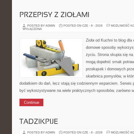
PRZEPISY Z ZIOŁAMI
POSTED BY ADMIN
POSTED ON CZE - 6 - 2026
MOŻLIWOŚĆ K
WYŁĄCZONA
Zioła od Kuchni to blog dla
domowe sposoby wykorzyst
życiu. Strona skupia się na
mogą dopełnić smak potraw
przekąsek i domowych prz
skarbnica pomysłów, w który
dodatkiem do dań, lecz stają się codziennym wsparciem. Serwis
być wykorzystywane na wiele praktycznych sposobów, zarówno w k
Continue
TADZIKPIJE
POSTED BY ADMIN
POSTED ON CZE - 6 - 2026
MOŻLIWOŚĆ K