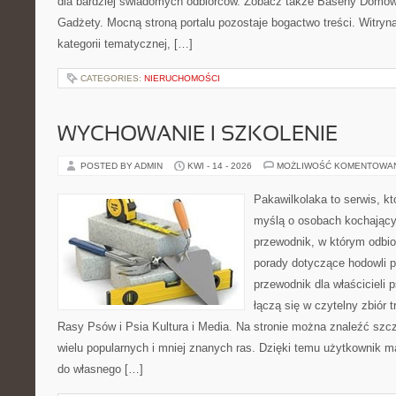
dla bardziej świadomych odbiorców. Zobacz także Baseny Domowe
Gadżety. Mocną stroną portalu pozostaje bogactwo treści. Witryn
kategorii tematycznej, […]
CATEGORIES:
NIERUCHOMOŚCI
WYCHOWANIE I SZKOLENIE
POSTED BY ADMIN
KWI - 14 - 2026
MOŻLIWOŚĆ KOMENTOWA
Pakawilkolaka to serwis, kt
myślą o osobach kochający
przewodnik, w którym odbio
porady dotyczące hodowli p
przewodnik dla właścicieli 
łączą się w czytelny zbiór t
Rasy Psów i Psia Kultura i Media. Na stronie można znaleźć szc
wielu popularnych i mniej znanych ras. Dzięki temu użytkownik
do własnego […]