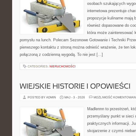
osobach szukających wygod
internetowa prezentuje char
propozycje kulinarne mają 
również dopasowane do cod
która może zainteresować k
pomysłu na lunch. Polecam Sezonowe Gotowanie i Techniki Prze
pierwszego kontaktu z stroną można odnieść wrażenie, że ten lo
połączoną z codzienną wygodą. To nie jest […]
CATEGORIES:
NIERUCHOMOŚCI
WIEJSKIE HISTORIE I OPOWIEŚCI
POSTED BY ADMIN
MAJ - 3 - 2026
MOŻLIWOŚĆ KOMENTOWAN
Madlennn to przestrzeń, kt
przemyślany punkt w sieci 
praktycznych informacji. 
skojarzenie z czymś nieba