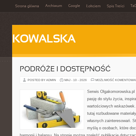
Archiwum
Google
Ta
Strona główna
Łokciem
Spis Treści
KOWALSKA
PODRÓŻE I DOSTĘPNOŚĆ
POSTED BY ADMIN
MAJ - 10 - 2026
MOŻLIWOŚĆ KOMENTOWA
Serwis Olgakomorowska.pl to
pasję do stylu życia, inspira
wartościowych wskazówek.
tutaj rozbudowane materiały,
własnych zainteresowań. St
myślą o osobach, które doc
harmonii i balansu. Na stronie można znaleźć publikacje dotyczą