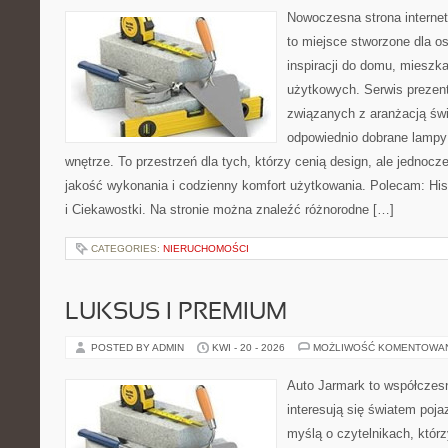
Nowoczesna strona interne
to miejsce stworzone dla o
inspiracji do domu, mieszka
użytkowych. Serwis prezent
związanych z aranżacją świ
odpowiednio dobrane lampy 
wnętrze. To przestrzeń dla tych, którzy cenią design, ale jednoc
jakość wykonania i codzienny komfort użytkowania. Polecam: Histo
i Ciekawostki. Na stronie można znaleźć różnorodne […]
CATEGORIES:
NIERUCHOMOŚCI
LUKSUS I PREMIUM
POSTED BY ADMIN
KWI - 20 - 2026
MOŻLIWOŚĆ KOMENTOWA
Auto Jarmark to współczesn
interesują się światem poj
myślą o czytelnikach, któr