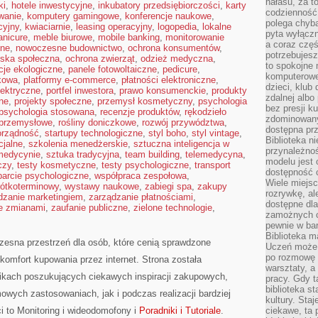
hałasu, za 
ki
,
hotele inwestycyjne
,
inkubatory przedsiębiorczości
,
karty
codzienność
wanie
,
komputery gamingowe
,
konferencje naukowe
,
polega chyba
cyjny
,
kwiaciarnie
,
leasing operacyjny
,
logopedia
,
lokalne
pyta wyłączn
nicure
,
meble biurowe
,
mobile banking
,
monitorowanie
a coraz częś
jne
,
nowoczesne budownictwo
,
ochrona konsumentów
,
potrzebujesz
iska społeczna
,
ochrona zwierząt
,
odzież medyczna
,
to spokojne 
cje ekologiczne
,
panele fotowoltaiczne
,
pedicure
,
komputerowe,
kowa
,
platformy e-commerce
,
płatności elektroniczne
,
dzieci, klub
lektryczne
,
portfel inwestora
,
prawo konsumenckie
,
produkty
zdalnej albo
zne
,
projekty społeczne
,
przemysł kosmetyczny
,
psychologia
bez presji k
psychologia stosowana
,
recenzje produktów
,
rękodzieło
zdominowany
 przemysłowe
,
rośliny doniczkowe
,
rozwój przywództwa
,
dostępna pr
rządność
,
startupy technologiczne
,
styl boho
,
styl vintage
,
Biblioteka n
cjalne
,
szkolenia menedżerskie
,
sztuczna inteligencja w
przynależnoś
 medycynie
,
sztuka tradycyjna
,
team building
,
telemedycyna
,
modelu jest 
czy
,
testy kosmetyczne
,
testy psychologiczne
,
transport
dostępność c
arcie psychologiczne
,
współpraca zespołowa
,
Wiele miejsc
ótkoterminowy
,
wystawy naukowe
,
zabiegi spa
,
zakupy
rozrywkę, al
dzanie marketingiem
,
zarządzanie płatnościami
,
dostępne dla
e zmianami
,
zaufanie publiczne
,
zielone technologie
,
zamożnych cz
pewnie w bar
Biblioteka m
zesna przestrzeń dla osób, które cenią sprawdzone
Uczeń może p
po rozmowę i
 komfort kupowania przez internet. Strona została
warsztaty, a
ikach poszukujących ciekawych inspiracji zakupowych,
pracy. Gdy t
biblioteka st
wych zastosowaniach, jak i podczas realizacji bardziej
kultury. Sta
 to Monitoring i wideodomofony i
Poradniki i Tutoriale
.
ciekawe, ta