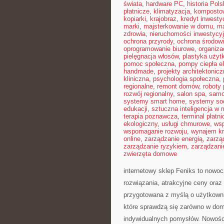
świata
,
hardware PC
,
historia Pols
płatnicze
,
klimatyzacja
,
komposto
kopiarki
,
krajobraz
,
kredyt inwesty
marki
,
majsterkowanie w domu
,
ma
zdrowia
,
nieruchomości inwestycy
ochrona przyrody
,
ochrona środow
oprogramowanie biurowe
,
organiza
pielęgnacja włosów
,
plastyka użyt
pomoc społeczna
,
pompy ciepła e
handmade
,
projekty architektonic
kliniczna
,
psychologia społeczna
,
regionalne
,
remont domów
,
roboty
rozwój regionalny
,
salon spa
,
samo
systemy smart home
,
systemy so
edukacji
,
sztuczna inteligencja w
terapia poznawcza
,
terminal płatni
ekologiczny
,
usługi chmurowe
,
wsp
wspomaganie rozwoju
,
wynajem kr
online
,
zarządzanie energią
,
zarzą
zarządzanie ryzykiem
,
zarządzani
zwierzęta domowe
internetowy sklep Feniks to nowoc
rozwiązania, atrakcyjne ceny oraz
przygotowana z myślą o użytkown
które sprawdzą się zarówno w domo
indywidualnych pomysłów. Nowości