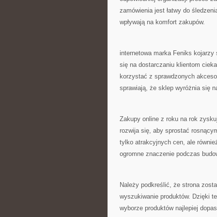
zamówienia jest łatwy do śledze
wpływają na komfort zakupów.
internetowa marka Feniks kojarzy 
się na dostarczaniu klientom cieka
korzystać z sprawdzonych akcesor
sprawiają, że sklep wyróżnia się na
Zakupy online z roku na rok zysku
rozwija się, aby sprostać rosnący
tylko atrakcyjnych cen, ale równie
ogromne znaczenie podczas budowa
Należy podkreślić, że strona zost
wyszukiwanie produktów. Dzięki t
wyborze produktów najlepiej dopa