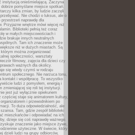
ć instytucją onieśmielającą. Zaczyna
 dobrze pomyślane miejsce spotkań.
rczy kilka zmian, by ludzie zaczęli
 przebywać. Nie chodzi o luksus, ale o
o przestrzeń naprawdę dla
. Przyjazne wnętrze mówi więcej niż
lamin. Biblioteki pełnią też coraz
olę w małych miejscowościach i
dzie brakuje innych neutralnych
 wspólnych. Tam ich znaczenie może
 większe niż w dużych miastach. Są
 którym można zorganizować
kalnej społeczności, warsztaty
wieczór filmowy, zajęcia dla dzieci czy
prawach ważnych dla okolicy.
taje się wtedy czymś w rodzaju
entrum społecznego. Nie narzuca tonu,
a kontakt i współpracę. To wszystko
wiście ludzi z pomysłem, energią i
zmieniającej się roli tej instytucji.
 nie jest już wyłącznie opiekunem
z częściej staje się animatorem kultury,
 organizatorem i przewodnikiem po
rmacji. To duża odpowiedzialność, ale
szansa. Tam, gdzie zespół biblioteki
hać mieszkańców i odpowiadać na ich
eby, dzieje się coś naprawdę ważnego.
dzyskuje znaczenie jako miejsce żywe,
codziennie użyteczne. W świecie, który
ej dzieli ludzi na grupy odbiorców,