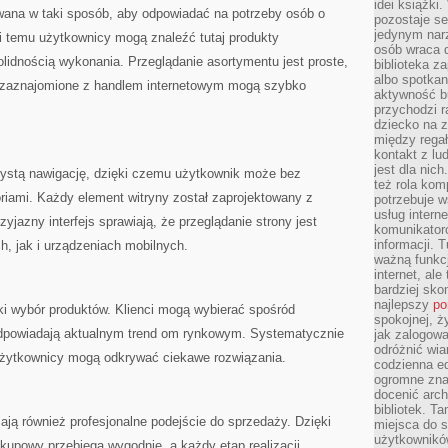
idei książki
wana w taki sposób, aby odpowiadać na potrzeby osób o
pozostaje se
jedynym nar
 temu użytkownicy mogą znaleźć tutaj produkty
osób wraca d
olidnością wykonania. Przeglądanie asortymentu jest proste,
biblioteka za
albo spotka
j zaznajomione z handlem internetowym mogą szybko
aktywność bu
przychodzi r
dziecko na 
między regał
kontakt z lu
jest dla nic
rzystą nawigację, dzięki czemu użytkownik może bez
też rola kom
riami. Każdy element witryny został zaprojektowany z
potrzebuje 
usług intern
jazny interfejs sprawiają, że przeglądanie strony jest
komunikator
informacji. 
, jak i urządzeniach mobilnych.
ważną funkcj
internet, al
bardziej sko
najlepszy
po
ki wybór produktów. Klienci mogą wybierać spośród
spokojnej, ż
odpowiadają aktualnym trend om rynkowym. Systematycznie
jak zalogowa
odróżnić wia
użytkownicy mogą odkrywać ciekawe rozwiązania.
codzienna e
ogromne zna
docenić arch
bibliotek. T
ją również profesjonalne podejście do sprzedaży. Dzięki
miejsca do s
użytkowników
akupowy przebiega wygodnie, a każdy etap realizacji