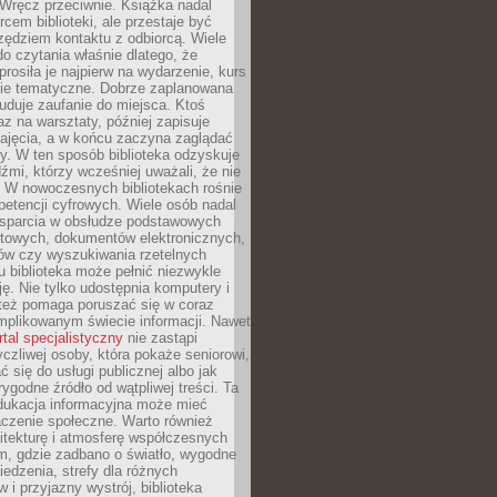
. Wręcz przeciwnie. Książka nadal
rcem biblioteki, ale przestaje być
zędziem kontaktu z odbiorcą. Wiele
o czytania właśnie dlatego, że
prosiła je najpierw na wydarzenie, kurs
nie tematyczne. Dobrze zaplanowana
duje zaufanie do miejsca. Ktoś
az na warsztaty, później zapisuje
zajęcia, a w końcu zaczyna zaglądać
y. W ten sposób biblioteka odzyskuje
dźmi, którzy wcześniej uważali, że nie
h. W nowoczesnych bibliotekach rośnie
petencji cyfrowych. Wiele osób nadal
wsparcia w obsłudze podstawowych
etowych, dokumentów elektronicznych,
ów czy wyszukiwania rzetelnych
Tu biblioteka może pełnić niezwykle
ę. Nie tylko udostępnia komputery i
e też pomaga poruszać się w coraz
mplikowanym świecie informacji. Nawet
rtal specjalistyczny
nie zastąpi
yczliwej osoby, która pokaże seniorowi,
ć się do usługi publicznej albo jak
rygodne źródło od wątpliwej treści. Ta
dukacja informacyjna może mieć
czenie społeczne. Warto również
itekturę i atmosferę współczesnych
am, gdzie zadbano o światło, wygodne
iedzenia, strefy dla różnych
 i przyjazny wystrój, biblioteka