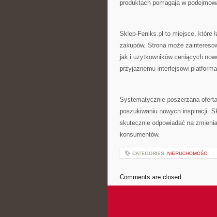
produktach pomagają w podejmow
Sklep-Feniks.pl to miejsce, któr
zakupów. Strona może zaintereso
jak i użytkowników ceniących nowo
przyjaznemu interfejsowi platform
Systematycznie poszerzana oferta 
poszukiwaniu nowych inspiracji. S
skutecznie odpowiadać na zmienia
konsumentów.
CATEGORIES:
NIERUCHOMOŚCI
Comments are closed.