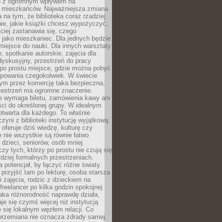
to z ogromnym wpływem na
 mieszkańców. Najważniejsza zmiana
 na tym, że biblioteka coraz rzadziej
ie, jakie książki chcesz wypożyczyć,
ciej zastanawia się, czego
 jako mieszkaniec. Dla jednych będzie
miejsce do nauki. Dla innych warsztaty
 spotkanie autorskie, zajęcia dla
 dyskusyjny, przestrzeń do pracy
 po prostu miejsce, gdzie można pobyć
upowania czegokolwiek. W świecie
m przez komercję taka bezpieczna,
zestrzeń ma ogromne znaczenie.
ie wymaga biletu, zamówienia kawy ani
ci do określonej grupy. W idealnym
otwarta dla każdego. To właśnie
zyni z biblioteki instytucję wyjątkową.
 oferuje dziś wiedzę, kulturę czy
e nie wszystkie są równie łatwo
 dzieci, seniorów, osób mniej
y tych, którzy po prostu nie czują się
dziej formalnych przestrzeniach.
a potencjał, by łączyć różne światy.
rzyjść tam po lekturę, osoba starsza
 zajęcia, rodzic z dzieckiem na
 freelancer po kilka godzin spokojnej
aka różnorodność naprawdę działa,
aje się czymś więcej niż instytucją
je się lokalnym węzłem relacji. Co
 przemiana nie oznacza zdrady samej