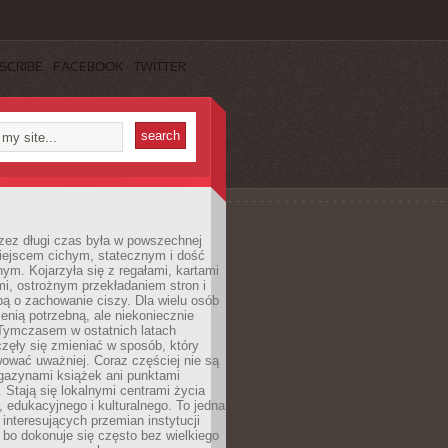
SCRIBE
FACEBOOK
TWITTER
rzez długi czas była w powszechnej
iejscem cichym, statecznym i dość
ym. Kojarzyła się z regałami, kartami
mi, ostrożnym przekładaniem stron i
ą o zachowanie ciszy. Dla wielu osób
zenią potrzebną, ale niekoniecznie
 Tymczasem w ostatnich latach
aczęły się zmieniać w sposób, który
ować uważniej. Coraz częściej nie są
agazynami książek ani punktami
Stają się lokalnymi centrami życia
 edukacyjnego i kulturalnego. To jedna
j interesujących przemian instytucji
 bo dokonuje się często bez wielkiego