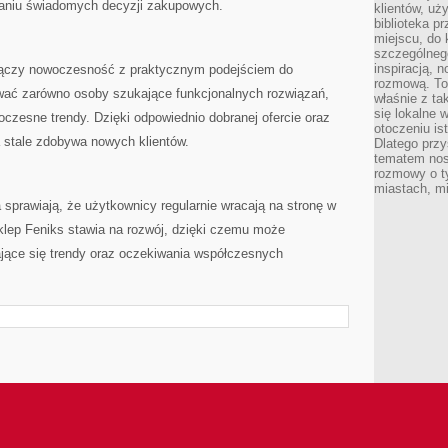
aniu świadomych decyzji zakupowych.
klientów, uż
biblioteka p
miejscu, do
szczególneg
inspiracją, 
e łączy nowoczesność z praktycznym podejściem do
rozmową. To
wać zarówno osoby szukające funkcjonalnych rozwiązań,
właśnie z ta
się lokalne 
czesne trendy. Dzięki odpowiednio dobranej ofercie oraz
otoczeniu is
a stale zdobywa nowych klientów.
Dlatego przy
tematem nos
rozmowy o t
miastach, mi
sprawiają, że użytkownicy regularnie wracają na stronę w
klep Feniks stawia na rozwój, dzięki czemu może
jące się trendy oraz oczekiwania współczesnych