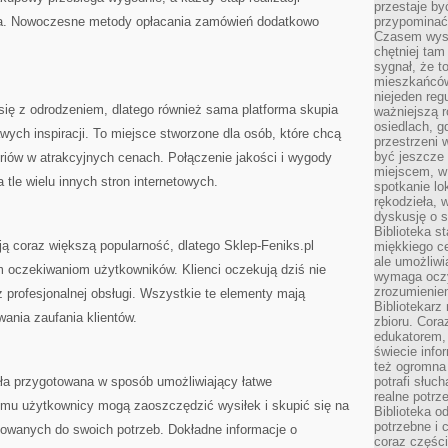
przestaje by
nia. Nowoczesne metody opłacania zamówień dodatkowo
przypominać
Czasem wysta
chętniej tam
sygnał, że t
mieszkańców
niejeden regu
się z odrodzeniem, dlatego również sama platforma skupia
ważniejszą r
osiedlach, g
wych inspiracji. To miejsce stworzone dla osób, które chcą
przestrzeni
być jeszcze
iów w atrakcyjnych cenach. Połączenie jakości i wygody
miejscem, w
 tle wielu innych stron internetowych.
spotkanie lo
rękodzieła, 
dyskusję o s
Biblioteka s
ją coraz większą popularność, dlatego Sklep-Feniks.pl
miękkiego c
ale umożliwi
m oczekiwaniom użytkowników. Klienci oczekują dziś nie
wymaga oczy
zrozumieniem 
ż profesjonalnej obsługi. Wszystkie te elementy mają
Bibliotekarz
nia zaufania klientów.
zbioru. Cora
edukatorem,
świecie info
też ogromna 
ała przygotowana w sposób umożliwiający łatwe
potrafi słuc
realne potrz
emu użytkownicy mogą zaoszczędzić wysiłek i skupić się na
Biblioteka o
potrzebne i 
sowanych do swoich potrzeb. Dokładne informacje o
coraz części