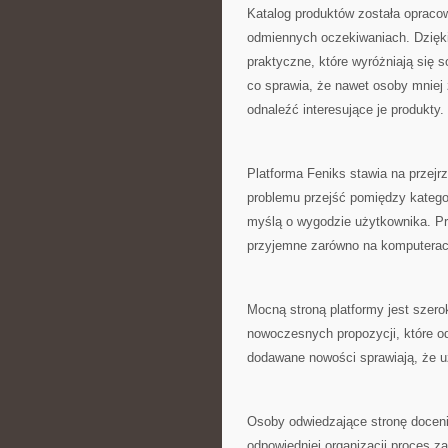
Katalog produktów została opraco
odmiennych oczekiwaniach. Dzięki
praktyczne, które wyróżniają się s
co sprawia, że nawet osoby mnie
odnaleźć interesujące je produkty.
Platforma Feniks stawia na przej
problemu przejść pomiędzy katego
myślą o wygodzie użytkownika. Przy
przyjemne zarówno na komputerach
Mocną stroną platformy jest szero
nowoczesnych propozycji, które 
dodawane nowości sprawiają, że 
Osoby odwiedzające stronę docenia
odpowiedniej organizacji proces z