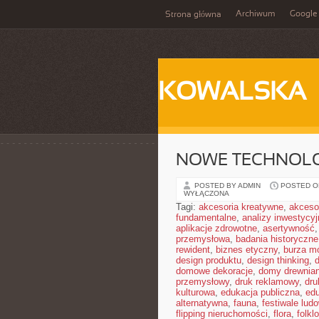
Archiwum
Google
Strona główna
KOWALSKA
NOWE TECHNOLO
POSTED BY ADMIN
POSTED ON
WYŁĄCZONA
Tagi:
akcesoria kreatywne
,
akceso
fundamentalne
,
analizy inwestycyj
aplikacje zdrowotne
,
asertywność
przemysłowa
,
badania historyczne
rewident
,
biznes etyczny
,
burza m
design produktu
,
design thinking
,
domowe dekoracje
,
domy drewnia
przemysłowy
,
druk reklamowy
,
dru
kulturowa
,
edukacja publiczna
,
ed
alternatywna
,
fauna
,
festiwale lud
flipping nieruchomości
,
flora
,
folkl