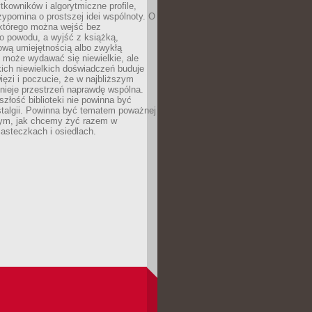
ytkowników i algorytmiczne profile,
rzypomina o prostszej idei wspólnoty. O
 którego można wejść bez
o powodu, a wyjść z książką,
nową umiejętnością albo zwykłą
 może wydawać się niewielkie, ale
kich niewielkich doświadczeń buduje
więzi i poczucie, że w najbliższym
tnieje przestrzeń naprawdę wspólna.
szłość biblioteki nie powinna być
talgii. Powinna być tematem poważnej
ym, jak chcemy żyć razem w
asteczkach i osiedlach.