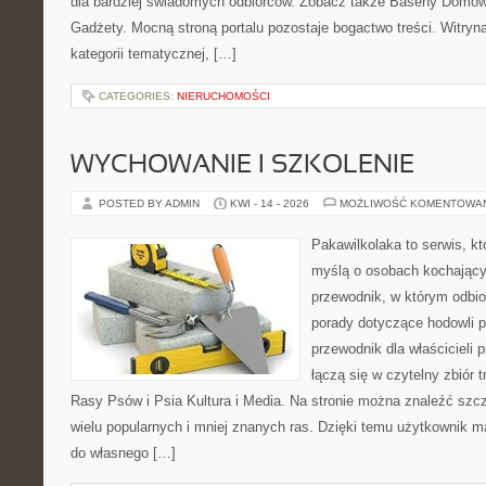
dla bardziej świadomych odbiorców. Zobacz także Baseny Domowe
Gadżety. Mocną stroną portalu pozostaje bogactwo treści. Witryn
kategorii tematycznej, […]
CATEGORIES:
NIERUCHOMOŚCI
WYCHOWANIE I SZKOLENIE
POSTED BY ADMIN
KWI - 14 - 2026
MOŻLIWOŚĆ KOMENTOWA
Pakawilkolaka to serwis, kt
myślą o osobach kochający
przewodnik, w którym odbio
porady dotyczące hodowli p
przewodnik dla właścicieli 
łączą się w czytelny zbiór t
Rasy Psów i Psia Kultura i Media. Na stronie można znaleźć szc
wielu popularnych i mniej znanych ras. Dzięki temu użytkownik
do własnego […]