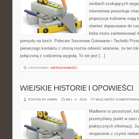
osobach szukających wygod
internetowa prezentuje char
propozycje kulinarne mają 
również dopasowane do cod
która może zainteresować k
pomysłu na lunch. Polecam Sezonowe Gotowanie i Techniki Prze
pierwszego kontaktu z stroną można odnieść wrażenie, że ten lo
połączoną z codzienną wygodą. To nie jest […]
CATEGORIES:
NIERUCHOMOŚCI
WIEJSKIE HISTORIE I OPOWIEŚCI
POSTED BY ADMIN
MAJ - 3 - 2026
MOŻLIWOŚĆ KOMENTOWAN
Madlennn to przestrzeń, kt
przemyślany punkt w sieci 
praktycznych informacji. 
skojarzenie z czymś nieba