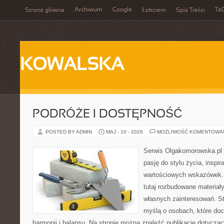
Archiwum
Google
Ta
Strona główna
Łokciem
Spis Treści
KOWALSKA
PODRÓŻE I DOSTĘPNOŚĆ
POSTED BY ADMIN
MAJ - 10 - 2026
MOŻLIWOŚĆ KOMENTOWA
Serwis Olgakomorowska.pl to
pasję do stylu życia, inspira
wartościowych wskazówek.
tutaj rozbudowane materiały,
własnych zainteresowań. St
myślą o osobach, które doc
harmonii i balansu. Na stronie można znaleźć publikacje dotyczą