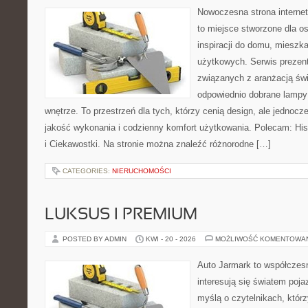
Nowoczesna strona interne
to miejsce stworzone dla o
inspiracji do domu, mieszka
użytkowych. Serwis prezent
związanych z aranżacją świ
odpowiednio dobrane lampy 
wnętrze. To przestrzeń dla tych, którzy cenią design, ale jednoc
jakość wykonania i codzienny komfort użytkowania. Polecam: Histo
i Ciekawostki. Na stronie można znaleźć różnorodne […]
CATEGORIES:
NIERUCHOMOŚCI
LUKSUS I PREMIUM
POSTED BY ADMIN
KWI - 20 - 2026
MOŻLIWOŚĆ KOMENTOWA
Auto Jarmark to współczesn
interesują się światem poj
myślą o czytelnikach, któr