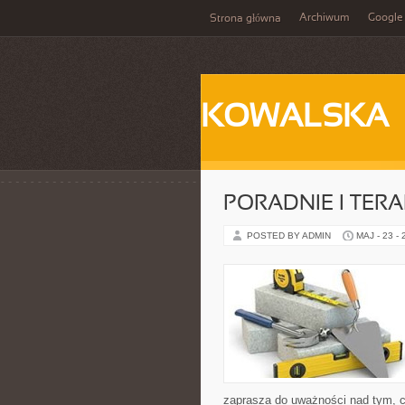
Archiwum
Google
Strona główna
KOWALSKA
PORADNIE I TERA
POSTED BY ADMIN
MAJ - 23 -
zaprasza do uważności nad tym, c