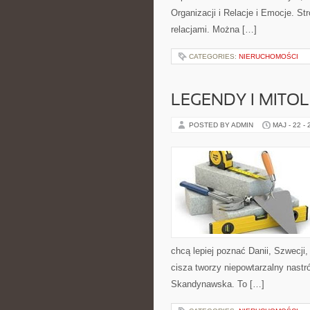
Organizacji i Relacje i Emocje. S
relacjami. Można […]
CATEGORIES:
NIERUCHOMOŚCI
LEGENDY I MITO
POSTED BY ADMIN
MAJ - 22 -
chcą lepiej poznać Danii, Szwecji, 
cisza tworzy niepowtarzalny nastró
Skandynawska. To […]