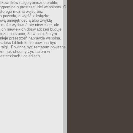
ytkowników i algorytmiczne profile,
rzypomina o prostszej idei wspólnoty. O
 którego można wejść bez
o powodu, a wyjść z książką,
nową umiejętnością albo zwykłą
 może wydawać się niewielkie, ale
kich niewielkich doświadczeń buduje
więzi i poczucie, że w najbliższym
tnieje przestrzeń naprawdę wspólna.
szłość biblioteki nie powinna być
talgii. Powinna być tematem poważnej
ym, jak chcemy żyć razem w
asteczkach i osiedlach.