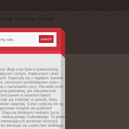
SCRIBE
FACEBOOK
TWITTER
rzez długi czas była w powszechnej
iejscem cichym, statecznym i dość
ym. Kojarzyła się z regałami, kartami
mi, ostrożnym przekładaniem stron i
ą o zachowanie ciszy. Dla wielu osób
zenią potrzebną, ale niekoniecznie
 Tymczasem w ostatnich latach
aczęły się zmieniać w sposób, który
ować uważniej. Coraz częściej nie są
agazynami książek ani punktami
Stają się lokalnymi centrami życia
 edukacyjnego i kulturalnego. To jedna
j interesujących przemian instytucji
 bo dokonuje się często bez wielkiego