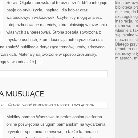
Serwis Olgakomorowska.pl to przestrzeń, które integruje
klientów, uż
biblioteka p
pasję do stylu życia, inspiracji dla kobiet oraz
miejscu, do
szczególneg
wartościowych wskazówek. Czytelnicy mogą znaleźć
inspiracją, 
tutaj rozbudowane materiały, które ułatwiają w rozwijaniu
rozmową. To
właśnie z ta
własnych zainteresowań. Strona została stworzona z
się lokalne 
myślą o osobach, które doceniają autentyczności oraz
otoczeniu is
Dlatego przy
żna znaleźć publikacje dotyczące trendów, urody, zdrowego
tematem nos
rozmowy o t
ętrzarskich. Materiały są tworzone w sposób zrozumiały,
miastach, mi
ogą łatwo odnaleźć […]
A MUSUJĄCE
SZAMPANY
026
MOŻLIWOŚĆ KOMENTOWANIA
ZOSTAŁA WYŁĄCZONA
I
WINA
MUSUJĄCE
Mobilny barman Warszawa to profesjonalna platforma
online poświęcona usługom barmańskim na wydarzenia
prywatne, spotkania biznesowe, a także kameralne