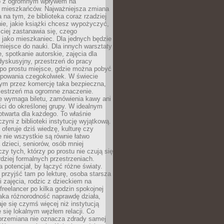
to z ogromnym wpływem na
 mieszkańców. Najważniejsza zmiana
 na tym, że biblioteka coraz rzadziej
ie, jakie książki chcesz wypożyczyć,
ciej zastanawia się, czego
 jako mieszkaniec. Dla jednych będzie
miejsce do nauki. Dla innych warsztaty
 spotkanie autorskie, zajęcia dla
 dyskusyjny, przestrzeń do pracy
 po prostu miejsce, gdzie można pobyć
upowania czegokolwiek. W świecie
m przez komercję taka bezpieczna,
zestrzeń ma ogromne znaczenie.
ie wymaga biletu, zamówienia kawy ani
ci do określonej grupy. W idealnym
otwarta dla każdego. To właśnie
zyni z biblioteki instytucję wyjątkową.
 oferuje dziś wiedzę, kulturę czy
e nie wszystkie są równie łatwo
 dzieci, seniorów, osób mniej
y tych, którzy po prostu nie czują się
dziej formalnych przestrzeniach.
a potencjał, by łączyć różne światy.
rzyjść tam po lekturę, osoba starsza
 zajęcia, rodzic z dzieckiem na
 freelancer po kilka godzin spokojnej
aka różnorodność naprawdę działa,
aje się czymś więcej niż instytucją
je się lokalnym węzłem relacji. Co
 przemiana nie oznacza zdrady samej