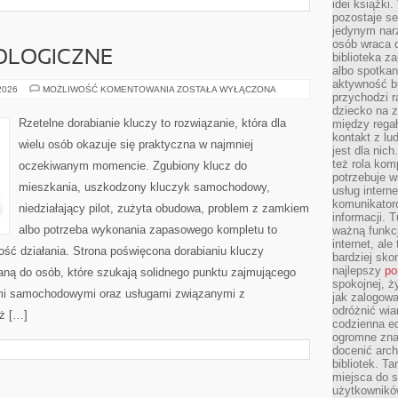
idei książki
pozostaje se
jedynym nar
osób wraca d
OLOGICZNE
biblioteka za
albo spotka
aktywność bu
NOWINKI
 2026
MOŻLIWOŚĆ KOMENTOWANIA
ZOSTAŁA WYŁĄCZONA
przychodzi r
TECHNOLOGICZNE
dziecko na 
Rzetelne dorabianie kluczy to rozwiązanie, która dla
między regał
kontakt z lu
wielu osób okazuje się praktyczna w najmniej
jest dla nic
też rola kom
oczekiwanym momencie. Zgubiony klucz do
potrzebuje 
mieszkania, uszkodzony kluczyk samochodowy,
usług intern
komunikator
niedziałający pilot, zużyta obudowa, problem z zamkiem
informacji. 
albo potrzeba wykonania zapasowego kompletu to
ważną funkcj
internet, al
ność działania. Strona poświęcona dorabianiu kluczy
bardziej sko
najlepszy
po
waną do osób, które szukają solidnego punktu zajmującego
spokojnej, ż
mi samochodowymi oraz usługami związanymi z
jak zalogowa
odróżnić wia
ż […]
codzienna e
ogromne zna
docenić arch
bibliotek. T
miejsca do s
użytkowników