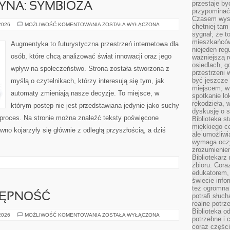
przestaje by
YNA: SYMBIOZA
przypominać
Czasem wysta
CZŁOWIEK–
 2026
MOŻLIWOŚĆ KOMENTOWANIA
ZOSTAŁA WYŁĄCZONA
chętniej tam
MASZYNA:
sygnał, że t
SYMBIOZA
mieszkańców
Augmentyka to futurystyczna przestrzeń internetowa dla
niejeden regu
osób, które chcą analizować świat innowacji oraz jego
ważniejszą r
osiedlach, g
wpływ na społeczeństwo. Strona została stworzona z
przestrzeni
być jeszcze
myślą o czytelnikach, którzy interesują się tym, jak
miejscem, w
automaty zmieniają nasze decyzje. To miejsce, w
spotkanie lo
rękodzieła, 
którym postęp nie jest przedstawiana jedynie jako suchy
dyskusję o s
 proces. Na stronie można znaleźć teksty poświęcone
Biblioteka s
miękkiego c
no kojarzyły się głównie z odległą przyszłością, a dziś
ale umożliwi
wymaga oczy
zrozumieniem 
Bibliotekarz
zbioru. Cora
edukatorem,
świecie info
też ogromna 
TĘPNOŚĆ
potrafi słuc
realne potrz
Biblioteka o
PODRÓŻE
 2026
MOŻLIWOŚĆ KOMENTOWANIA
ZOSTAŁA WYŁĄCZONA
potrzebne i 
I
DOSTĘPNOŚĆ
coraz części