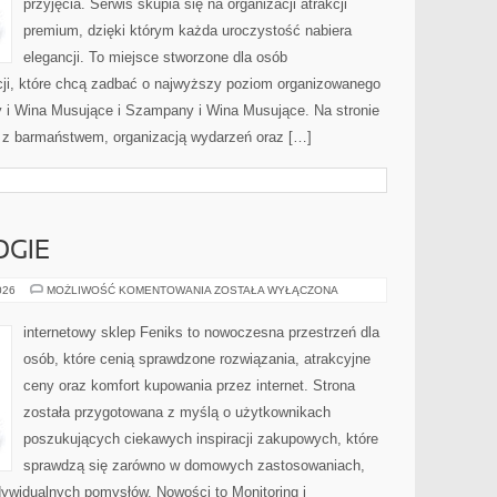
przyjęcia. Serwis skupia się na organizacji atrakcji
premium, dzięki którym każda uroczystość nabiera
elegancji. To miejsce stworzone dla osób
cji, które chcą zadbać o najwyższy poziom organizowanego
 i Wina Musujące i Szampany i Wina Musujące. Na stronie
z barmaństwem, organizacją wydarzeń oraz […]
GIE
NOWE
026
MOŻLIWOŚĆ KOMENTOWANIA
ZOSTAŁA WYŁĄCZONA
TECHNOLOGIE
internetowy sklep Feniks to nowoczesna przestrzeń dla
osób, które cenią sprawdzone rozwiązania, atrakcyjne
ceny oraz komfort kupowania przez internet. Strona
została przygotowana z myślą o użytkownikach
poszukujących ciekawych inspiracji zakupowych, które
sprawdzą się zarówno w domowych zastosowaniach,
indywidualnych pomysłów. Nowości to Monitoring i