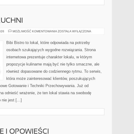
KUCHNI
ZERO-
026
MOŻLIWOŚĆ KOMENTOWANIA
ZOSTAŁA WYŁĄCZONA
WASTE
W
KUCHNI
Bibi Bistro to lokal, które odpowiada na potrzeby
osobach szukających wygodne rozwiązania. Strona
internetowa prezentuje charakter lokalu, w którym
propozycje kulinarne mają być nie tylko smaczne, ale
również dopasowane do codziennego rytmu. To serwis,
która może zainteresować klientów, poszukujących
owe Gotowanie i Techniki Przechowywania. Już od
na odnieść wrażenie, że ten lokal stawia na swobodę
nie jest […]
IE I OPOWIEŚCI