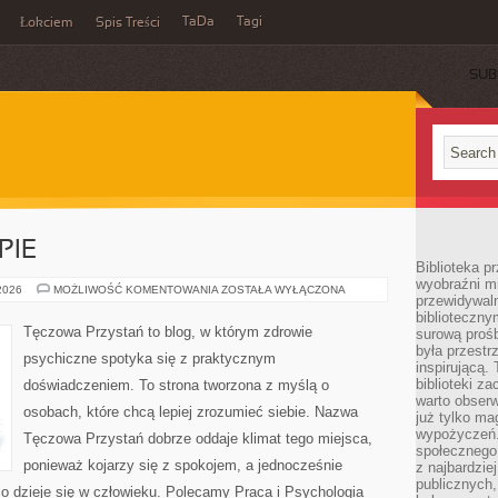
TaDa
Tagi
Łokciem
Spis Treści
SUB
PIE
Biblioteka p
wyobraźni m
PORADNIE
 2026
MOŻLIWOŚĆ KOMENTOWANIA
ZOSTAŁA WYŁĄCZONA
przewidywaln
I
TERAPIE
biblioteczny
Tęczowa Przystań to blog, w którym zdrowie
surową prośb
była przestr
psychiczne spotyka się z praktycznym
inspirującą.
biblioteki z
doświadczeniem. To strona tworzona z myślą o
warto obserw
osobach, które chcą lepiej zrozumieć siebie. Nazwa
już tylko m
wypożyczeń. 
Tęczowa Przystań dobrze oddaje klimat tego miejsca,
społecznego,
ponieważ kojarzy się z spokojem, a jednocześnie
z najbardzie
publicznych,
o dzieje się w człowieku. Polecamy Praca i Psychologia