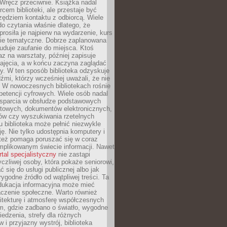
. Wręcz przeciwnie. Książka nadal
rcem biblioteki, ale przestaje być
zędziem kontaktu z odbiorcą. Wiele
o czytania właśnie dlatego, że
prosiła je najpierw na wydarzenie, kurs
nie tematyczne. Dobrze zaplanowana
duje zaufanie do miejsca. Ktoś
az na warsztaty, później zapisuje
zajęcia, a w końcu zaczyna zaglądać
y. W ten sposób biblioteka odzyskuje
dźmi, którzy wcześniej uważali, że nie
h. W nowoczesnych bibliotekach rośnie
petencji cyfrowych. Wiele osób nadal
wsparcia w obsłudze podstawowych
etowych, dokumentów elektronicznych,
ów czy wyszukiwania rzetelnych
Tu biblioteka może pełnić niezwykle
ę. Nie tylko udostępnia komputery i
e też pomaga poruszać się w coraz
mplikowanym świecie informacji. Nawet
rtal specjalistyczny
nie zastąpi
yczliwej osoby, która pokaże seniorowi,
ć się do usługi publicznej albo jak
rygodne źródło od wątpliwej treści. Ta
dukacja informacyjna może mieć
czenie społeczne. Warto również
itekturę i atmosferę współczesnych
am, gdzie zadbano o światło, wygodne
iedzenia, strefy dla różnych
 i przyjazny wystrój, biblioteka