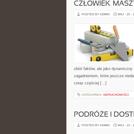
CZŁOWIEK–MASZ
POSTED BY ADMIN
MAJ - 20 -
zbiór faktów, ale jako dynamiczny
zagadnieniom, które jeszcze niedaw
coraz częściej […]
CATEGORIES:
NIERUCHOMOŚCI
PODRÓŻE I DOS
POSTED BY ADMIN
MAJ - 10 -