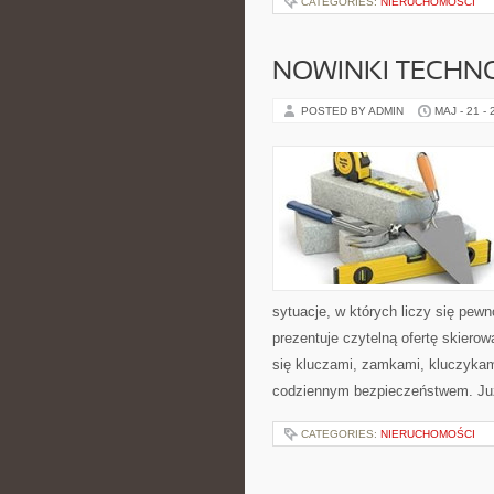
CATEGORIES:
NIERUCHOMOŚCI
NOWINKI TECHN
POSTED BY ADMIN
MAJ - 21 -
sytuacje, w których liczy się pew
prezentuje czytelną ofertę skiero
się kluczami, zamkami, kluczyka
codziennym bezpieczeństwem. Ju
CATEGORIES:
NIERUCHOMOŚCI