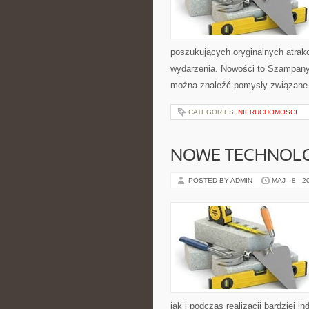
poszukujących oryginalnych atrak
wydarzenia. Nowości to Szampany
można znaleźć pomysły związane 
CATEGORIES:
NIERUCHOMOŚCI
NOWE TECHNOLO
POSTED BY ADMIN
MAJ - 8 - 2
jak i podczas realizacji bardziej 