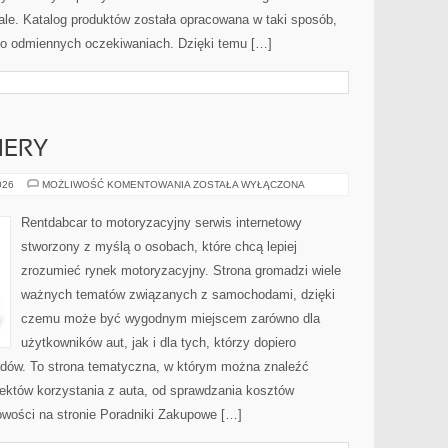
iale. Katalog produktów została opracowana w taki sposób,
 o odmiennych oczekiwaniach. Dzięki temu […]
IERY
NOWOŚCI
026
MOŻLIWOŚĆ KOMENTOWANIA
ZOSTAŁA WYŁĄCZONA
I
PREMIERY
Rentdabcar to motoryzacyjny serwis internetowy
stworzony z myślą o osobach, które chcą lepiej
zrozumieć rynek motoryzacyjny. Strona gromadzi wiele
ważnych tematów związanych z samochodami, dzięki
czemu może być wygodnym miejscem zarówno dla
użytkowników aut, jak i dla tych, którzy dopiero
odów. To strona tematyczna, w którym można znaleźć
któw korzystania z auta, od sprawdzania kosztów
owości na stronie Poradniki Zakupowe […]