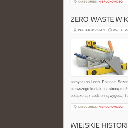
CATEGORIES:
NIERUCHOMOŚCI
ZERO-WASTE W 
POSTED BY ADMIN
MAJ - 4 - 2
pomysłu na lunch. Polecam Sezon
pierwszego kontaktu z stroną moż
połączoną z codzienną wygodą. To 
CATEGORIES:
NIERUCHOMOŚCI
WIEJSKIE HISTOR