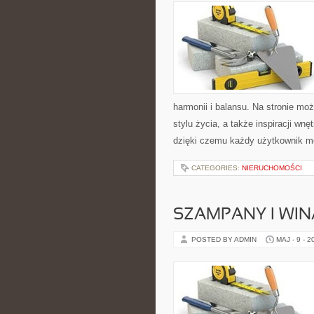
harmonii i balansu. Na stronie mo
stylu życia, a także inspiracji wn
dzięki czemu każdy użytkownik m
CATEGORIES:
NIERUCHOMOŚCI
SZAMPANY I WIN
POSTED BY ADMIN
MAJ - 9 - 2