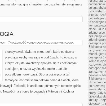
hałasu, za 
codzienność
trona ma informacyjny charakter i porusza tematy związane z
polega chyba
pyta wyłączn
a coraz częś
potrzebujesz
to spokojne 
komputerowe,
dzieci, klub
zdalnej albo
LOGIA
bez presji k
zdominowany
LEGENDY
 2026
MOŻLIWOŚĆ KOMENTOWANIA
ZOSTAŁA WYŁĄCZONA
dostępna pr
I
Biblioteka n
MITOLOGIA
przynależnoś
skandynawski świat to przestrzeń, które od dawna
modelu jest 
przyciąga osoby marzące o podróżach. To obszar, w
dostępność c
Wiele miejsc
którym czyste krajobrazy spotyka się z codziennym
rozrywkę, al
dostępne dla
spokojem, a każda wycieczka może stać się
zamożnych cz
początkiem nowej pasji. Strona poświęcona tej
pewnie w bar
Biblioteka m
tematyce jest miejscem pełnym porad dla osób, które
Uczeń może p
Norwegii, Finlandii, Islandii oraz północnych terenów, gdzie
po rozmowę i
warsztaty, a
j. Nowości na stronie to Legendy i Mitologia i Kuchnia
pracy. Gdy t
biblioteka st
kultury. Sta
ciekawe, ta