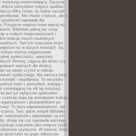
ć instytucją onieśmielającą. Zaczyna
 dobrze pomyślane miejsce spotkań.
rczy kilka zmian, by ludzie zaczęli
 przebywać. Nie chodzi o luksus, ale o
o przestrzeń naprawdę dla
. Przyjazne wnętrze mówi więcej niż
lamin. Biblioteki pełnią też coraz
olę w małych miejscowościach i
dzie brakuje innych neutralnych
 wspólnych. Tam ich znaczenie może
 większe niż w dużych miastach. Są
 którym można zorganizować
kalnej społeczności, warsztaty
wieczór filmowy, zajęcia dla dzieci czy
prawach ważnych dla okolicy.
taje się wtedy czymś w rodzaju
entrum społecznego. Nie narzuca tonu,
a kontakt i współpracę. To wszystko
wiście ludzi z pomysłem, energią i
zmieniającej się roli tej instytucji.
 nie jest już wyłącznie opiekunem
z częściej staje się animatorem kultury,
 organizatorem i przewodnikiem po
rmacji. To duża odpowiedzialność, ale
szansa. Tam, gdzie zespół biblioteki
hać mieszkańców i odpowiadać na ich
eby, dzieje się coś naprawdę ważnego.
dzyskuje znaczenie jako miejsce żywe,
codziennie użyteczne. W świecie, który
ej dzieli ludzi na grupy odbiorców,