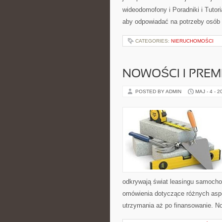
wideodomofony i Poradniki i Tutor
aby odpowiadać na potrzeby osób
CATEGORIES:
NIERUCHOMOŚCI
NOWOŚCI I PREM
POSTED BY ADMIN
MAJ - 4 - 2
odkrywają świat leasingu samoch
omówienia dotyczące różnych aspe
utrzymania aż po finansowanie. N