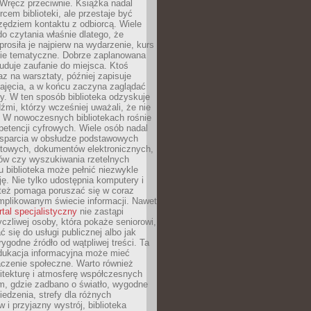
. Wręcz przeciwnie. Książka nadal
rcem biblioteki, ale przestaje być
zędziem kontaktu z odbiorcą. Wiele
o czytania właśnie dlatego, że
prosiła je najpierw na wydarzenie, kurs
nie tematyczne. Dobrze zaplanowana
duje zaufanie do miejsca. Ktoś
az na warsztaty, później zapisuje
zajęcia, a w końcu zaczyna zaglądać
y. W ten sposób biblioteka odzyskuje
dźmi, którzy wcześniej uważali, że nie
h. W nowoczesnych bibliotekach rośnie
petencji cyfrowych. Wiele osób nadal
wsparcia w obsłudze podstawowych
etowych, dokumentów elektronicznych,
ów czy wyszukiwania rzetelnych
Tu biblioteka może pełnić niezwykle
ę. Nie tylko udostępnia komputery i
e też pomaga poruszać się w coraz
mplikowanym świecie informacji. Nawet
rtal specjalistyczny
nie zastąpi
yczliwej osoby, która pokaże seniorowi,
ć się do usługi publicznej albo jak
rygodne źródło od wątpliwej treści. Ta
dukacja informacyjna może mieć
czenie społeczne. Warto również
itekturę i atmosferę współczesnych
am, gdzie zadbano o światło, wygodne
iedzenia, strefy dla różnych
 i przyjazny wystrój, biblioteka