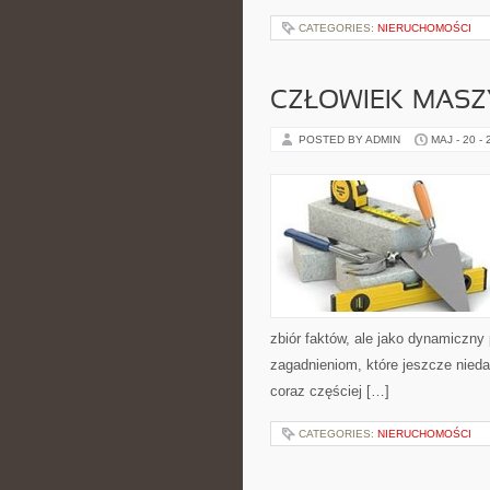
CATEGORIES:
NIERUCHOMOŚCI
CZŁOWIEK–MASZ
POSTED BY ADMIN
MAJ - 20 -
zbiór faktów, ale jako dynamiczny
zagadnieniom, które jeszcze niedaw
coraz częściej […]
CATEGORIES:
NIERUCHOMOŚCI