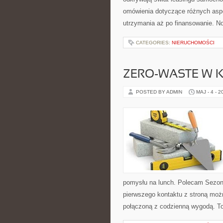
omówienia dotyczące różnych aspe
utrzymania aż po finansowanie. N
CATEGORIES:
NIERUCHOMOŚCI
ZERO-WASTE W 
POSTED BY ADMIN
MAJ - 4 - 2
pomysłu na lunch. Polecam Sezon
pierwszego kontaktu z stroną moż
połączoną z codzienną wygodą. To 