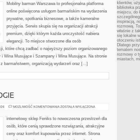
MUSUJĄCE
klientów, uż
Mobilny barman Warszawa to profesjonalna platforma
biblioteka p
online poświęcona usługom barmańskim na wydarzenia
miejscu, do
szczególneg
prywatne, spotkania biznesowe, a także kameralne
inspiracją, 
przyjęcia. Serwis skupia się na organizacji atrakcji
rozmową. To
właśnie z ta
premium, dzięki którym każda uroczystość nabiera
się lokalne 
otoczeniu is
elegancji. To miejsce stworzone dla osób
Dlatego przy
cji, które chcą zadbać o najwyższy poziom organizowanego
tematem nos
rozmowy o t
 i Wina Musujące i Szampany i Wina Musujące. Na stronie
miastach, mi
z barmaństwem, organizacją wydarzeń oraz […]
GIE
NOWE
026
MOŻLIWOŚĆ KOMENTOWANIA
ZOSTAŁA WYŁĄCZONA
TECHNOLOGIE
internetowy sklep Feniks to nowoczesna przestrzeń dla
osób, które cenią sprawdzone rozwiązania, atrakcyjne
ceny oraz komfort kupowania przez internet. Strona