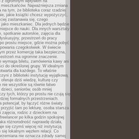
to z ogromnym wpływem na
 mieszkańców. Najważniejsza zmiana
 na tym, że biblioteka coraz rzadziej
ie, jakie książki chcesz wypożyczyć,
ciej zastanawia się, czego
 jako mieszkaniec. Dla jednych będzie
miejsce do nauki. Dla innych warsztaty
 spotkanie autorskie, zajęcia dla
 dyskusyjny, przestrzeń do pracy
 po prostu miejsce, gdzie można pobyć
upowania czegokolwiek. W świecie
m przez komercję taka bezpieczna,
zestrzeń ma ogromne znaczenie.
ie wymaga biletu, zamówienia kawy ani
ci do określonej grupy. W idealnym
otwarta dla każdego. To właśnie
zyni z biblioteki instytucję wyjątkową.
 oferuje dziś wiedzę, kulturę czy
e nie wszystkie są równie łatwo
 dzieci, seniorów, osób mniej
y tych, którzy po prostu nie czują się
dziej formalnych przestrzeniach.
a potencjał, by łączyć różne światy.
rzyjść tam po lekturę, osoba starsza
 zajęcia, rodzic z dzieckiem na
 freelancer po kilka godzin spokojnej
aka różnorodność naprawdę działa,
aje się czymś więcej niż instytucją
je się lokalnym węzłem relacji. Co
 przemiana nie oznacza zdrady samej