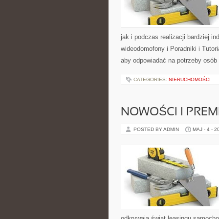
jak i podczas realizacji bardziej 
wideodomofony i Poradniki i Tutor
aby odpowiadać na potrzeby osób
CATEGORIES:
NIERUCHOMOŚCI
NOWOŚCI I PREM
POSTED BY ADMIN
MAJ - 4 - 2
odkrywają świat leasingu samoch