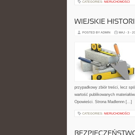
CATEGORIES:
NIERUCHOMOŚCI
WIEJSKIE HISTOR
POSTED BY ADMIN
MAJ - 3 - 2
przypadkowy zbiór treści, lecz sp
wartość publikowanych materiałów. 
Opowieści. Strona Madlennn […]
CATEGORIES:
NIERUCHOMOŚCI
BEZPIECZEŃSTWO