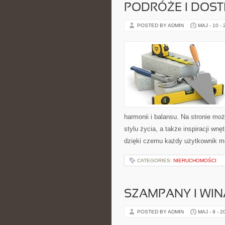
PODRÓŻE I DOS
POSTED BY ADMIN
MAJ - 10 -
harmonii i balansu. Na stronie mo
stylu życia, a także inspiracji wn
dzięki czemu każdy użytkownik m
CATEGORIES:
NIERUCHOMOŚCI
SZAMPANY I WIN
POSTED BY ADMIN
MAJ - 9 - 2