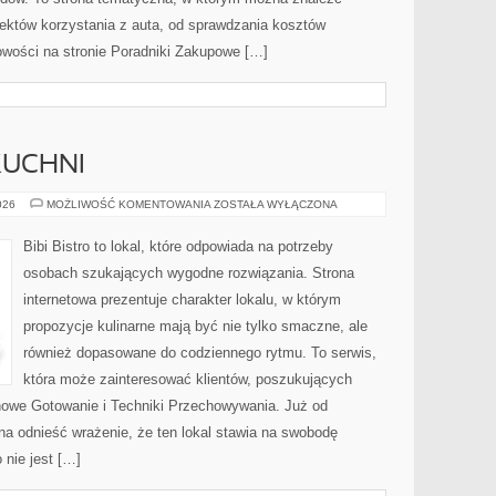
któw korzystania z auta, od sprawdzania kosztów
owości na stronie Poradniki Zakupowe […]
KUCHNI
ZERO-
026
MOŻLIWOŚĆ KOMENTOWANIA
ZOSTAŁA WYŁĄCZONA
WASTE
W
KUCHNI
Bibi Bistro to lokal, które odpowiada na potrzeby
osobach szukających wygodne rozwiązania. Strona
internetowa prezentuje charakter lokalu, w którym
propozycje kulinarne mają być nie tylko smaczne, ale
również dopasowane do codziennego rytmu. To serwis,
która może zainteresować klientów, poszukujących
owe Gotowanie i Techniki Przechowywania. Już od
na odnieść wrażenie, że ten lokal stawia na swobodę
nie jest […]