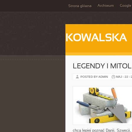
Archiwum
Google
Strona główna
KOWALSKA
LEGENDY I MITO
POSTED BY ADMIN
MAJ - 22 -
chcą lepiej poznać Danii, Szwecji, 