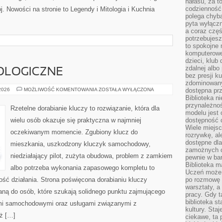
hałasu, za 
codzienność
j. Nowości na stronie to Legendy i Mitologia i Kuchnia
polega chyba
pyta wyłączn
a coraz częś
potrzebujesz
to spokojne 
komputerowe,
dzieci, klub
zdalnej albo
OLOGICZNE
bez presji k
zdominowany
NOWINKI
 2026
MOŻLIWOŚĆ KOMENTOWANIA
ZOSTAŁA WYŁĄCZONA
dostępna pr
TECHNOLOGICZNE
Biblioteka n
przynależnoś
Rzetelne dorabianie kluczy to rozwiązanie, która dla
modelu jest 
wielu osób okazuje się praktyczna w najmniej
dostępność c
Wiele miejsc
oczekiwanym momencie. Zgubiony klucz do
rozrywkę, al
dostępne dla
mieszkania, uszkodzony kluczyk samochodowy,
zamożnych cz
niedziałający pilot, zużyta obudowa, problem z zamkiem
pewnie w bar
Biblioteka m
albo potrzeba wykonania zapasowego kompletu to
Uczeń może p
ność działania. Strona poświęcona dorabianiu kluczy
po rozmowę i
warsztaty, a
waną do osób, które szukają solidnego punktu zajmującego
pracy. Gdy t
biblioteka st
mi samochodowymi oraz usługami związanymi z
kultury. Sta
ż […]
ciekawe, ta