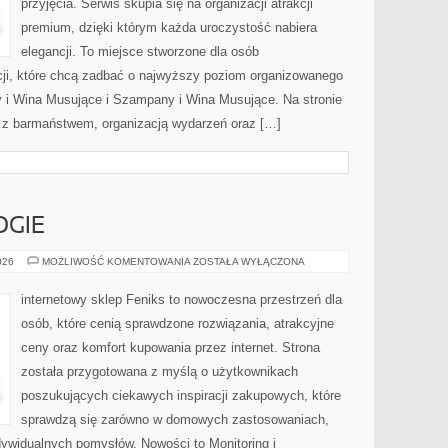
przyjęcia. Serwis skupia się na organizacji atrakcji
premium, dzięki którym każda uroczystość nabiera
elegancji. To miejsce stworzone dla osób
cji, które chcą zadbać o najwyższy poziom organizowanego
 i Wina Musujące i Szampany i Wina Musujące. Na stronie
z barmaństwem, organizacją wydarzeń oraz […]
GIE
NOWE
026
MOŻLIWOŚĆ KOMENTOWANIA
ZOSTAŁA WYŁĄCZONA
TECHNOLOGIE
internetowy sklep Feniks to nowoczesna przestrzeń dla
osób, które cenią sprawdzone rozwiązania, atrakcyjne
ceny oraz komfort kupowania przez internet. Strona
została przygotowana z myślą o użytkownikach
poszukujących ciekawych inspiracji zakupowych, które
sprawdzą się zarówno w domowych zastosowaniach,
indywidualnych pomysłów. Nowości to Monitoring i