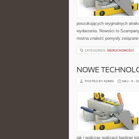
poszukujących oryginalnych atrak
wydarzenia. Nowości to Szampany
można znaleźć pomysły związane 
CATEGORIES:
NIERUCHOMOŚCI
NOWE TECHNOLO
POSTED BY ADMIN
MAJ - 8 - 2
jak i podczas realizacji bardziej 