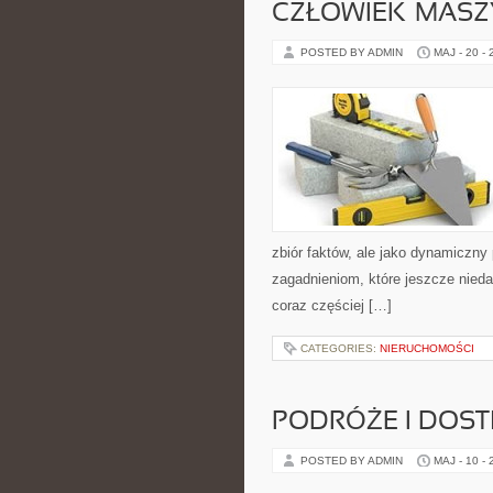
CZŁOWIEK–MASZ
POSTED BY ADMIN
MAJ - 20 -
zbiór faktów, ale jako dynamiczny
zagadnieniom, które jeszcze niedaw
coraz częściej […]
CATEGORIES:
NIERUCHOMOŚCI
PODRÓŻE I DOS
POSTED BY ADMIN
MAJ - 10 -