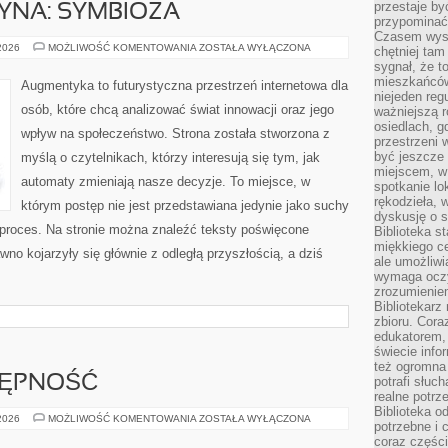
przestaje by
YNA: SYMBIOZA
przypominać
Czasem wysta
CZŁOWIEK–
 2026
MOŻLIWOŚĆ KOMENTOWANIA
ZOSTAŁA WYŁĄCZONA
chętniej tam
MASZYNA:
sygnał, że t
SYMBIOZA
mieszkańców
Augmentyka to futurystyczna przestrzeń internetowa dla
niejeden regu
osób, które chcą analizować świat innowacji oraz jego
ważniejszą r
osiedlach, g
wpływ na społeczeństwo. Strona została stworzona z
przestrzeni
być jeszcze
myślą o czytelnikach, którzy interesują się tym, jak
miejscem, w
automaty zmieniają nasze decyzje. To miejsce, w
spotkanie lo
rękodzieła, 
którym postęp nie jest przedstawiana jedynie jako suchy
dyskusję o s
 proces. Na stronie można znaleźć teksty poświęcone
Biblioteka s
miękkiego c
no kojarzyły się głównie z odległą przyszłością, a dziś
ale umożliwi
wymaga oczy
zrozumieniem 
Bibliotekarz
zbioru. Cora
edukatorem,
świecie info
też ogromna 
TĘPNOŚĆ
potrafi słuc
realne potrz
Biblioteka o
PODRÓŻE
 2026
MOŻLIWOŚĆ KOMENTOWANIA
ZOSTAŁA WYŁĄCZONA
potrzebne i 
I
DOSTĘPNOŚĆ
coraz części