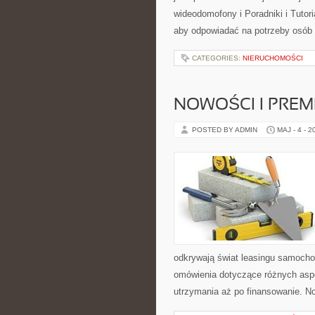
wideodomofony i Poradniki i Tutor
aby odpowiadać na potrzeby osób
CATEGORIES:
NIERUCHOMOŚCI
NOWOŚCI I PREM
POSTED BY ADMIN
MAJ - 4 - 2
odkrywają świat leasingu samoch
omówienia dotyczące różnych aspe
utrzymania aż po finansowanie. N