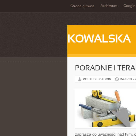
Archiwum
Google
Strona główna
KOWALSKA
PORADNIE I TERA
POSTED BY ADMIN
MAJ - 23 -
zaprasza do uważności nad tym, c