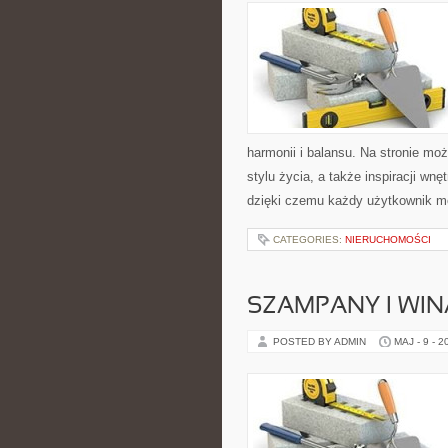
harmonii i balansu. Na stronie mo
stylu życia, a także inspiracji wn
dzięki czemu każdy użytkownik m
CATEGORIES:
NIERUCHOMOŚCI
SZAMPANY I WIN
POSTED BY ADMIN
MAJ - 9 - 2