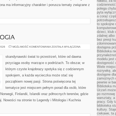
hałasu, za 
codzienność
trona ma informacyjny charakter i porusza tematy związane z
polega chyba
pyta wyłączn
a coraz częś
potrzebujesz
to spokojne 
komputerowe,
dzieci, klub
zdalnej albo
LOGIA
bez presji k
zdominowany
LEGENDY
 2026
MOŻLIWOŚĆ KOMENTOWANIA
ZOSTAŁA WYŁĄCZONA
dostępna pr
I
Biblioteka n
MITOLOGIA
przynależnoś
skandynawski świat to przestrzeń, które od dawna
modelu jest 
przyciąga osoby marzące o podróżach. To obszar, w
dostępność c
Wiele miejsc
którym czyste krajobrazy spotyka się z codziennym
rozrywkę, al
dostępne dla
spokojem, a każda wycieczka może stać się
zamożnych cz
początkiem nowej pasji. Strona poświęcona tej
pewnie w bar
Biblioteka m
tematyce jest miejscem pełnym porad dla osób, które
Uczeń może p
Norwegii, Finlandii, Islandii oraz północnych terenów, gdzie
po rozmowę i
warsztaty, a
j. Nowości na stronie to Legendy i Mitologia i Kuchnia
pracy. Gdy t
biblioteka st
kultury. Sta
ciekawe, ta