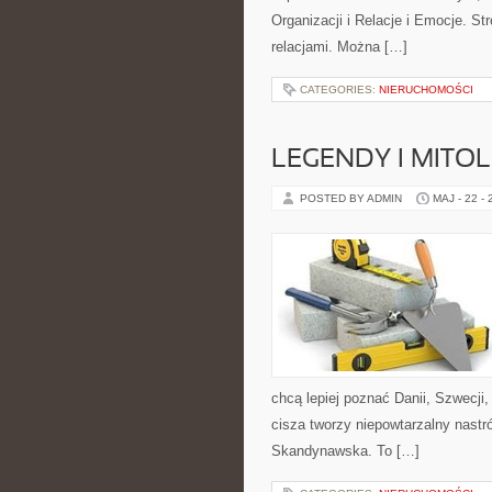
Organizacji i Relacje i Emocje. S
relacjami. Można […]
CATEGORIES:
NIERUCHOMOŚCI
LEGENDY I MITO
POSTED BY ADMIN
MAJ - 22 -
chcą lepiej poznać Danii, Szwecji, 
cisza tworzy niepowtarzalny nastró
Skandynawska. To […]