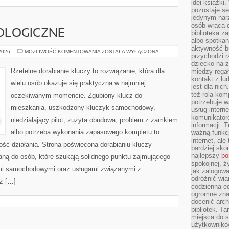
idei książki
pozostaje se
jedynym nar
osób wraca d
OLOGICZNE
biblioteka za
albo spotka
aktywność bu
NOWINKI
 2026
MOŻLIWOŚĆ KOMENTOWANIA
ZOSTAŁA WYŁĄCZONA
przychodzi r
TECHNOLOGICZNE
dziecko na 
Rzetelne dorabianie kluczy to rozwiązanie, która dla
między regał
kontakt z lu
wielu osób okazuje się praktyczna w najmniej
jest dla nic
też rola kom
oczekiwanym momencie. Zgubiony klucz do
potrzebuje 
mieszkania, uszkodzony kluczyk samochodowy,
usług intern
komunikator
niedziałający pilot, zużyta obudowa, problem z zamkiem
informacji. 
albo potrzeba wykonania zapasowego kompletu to
ważną funkcj
internet, al
ność działania. Strona poświęcona dorabianiu kluczy
bardziej sko
najlepszy
po
waną do osób, które szukają solidnego punktu zajmującego
spokojnej, ż
mi samochodowymi oraz usługami związanymi z
jak zalogowa
odróżnić wia
ż […]
codzienna e
ogromne zna
docenić arch
bibliotek. T
miejsca do s
użytkowników