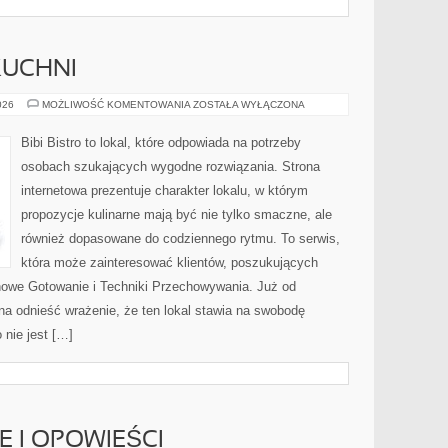
KUCHNI
ZERO-
026
MOŻLIWOŚĆ KOMENTOWANIA
ZOSTAŁA WYŁĄCZONA
WASTE
W
KUCHNI
Bibi Bistro to lokal, które odpowiada na potrzeby
osobach szukających wygodne rozwiązania. Strona
internetowa prezentuje charakter lokalu, w którym
propozycje kulinarne mają być nie tylko smaczne, ale
również dopasowane do codziennego rytmu. To serwis,
która może zainteresować klientów, poszukujących
owe Gotowanie i Techniki Przechowywania. Już od
na odnieść wrażenie, że ten lokal stawia na swobodę
nie jest […]
IE I OPOWIEŚCI