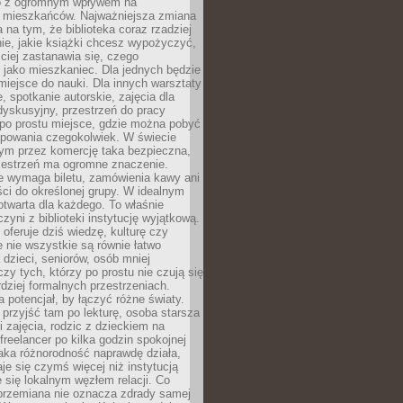
to z ogromnym wpływem na
 mieszkańców. Najważniejsza zmiana
 na tym, że biblioteka coraz rzadziej
ie, jakie książki chcesz wypożyczyć,
ciej zastanawia się, czego
 jako mieszkaniec. Dla jednych będzie
miejsce do nauki. Dla innych warsztaty
 spotkanie autorskie, zajęcia dla
 dyskusyjny, przestrzeń do pracy
 po prostu miejsce, gdzie można pobyć
upowania czegokolwiek. W świecie
m przez komercję taka bezpieczna,
zestrzeń ma ogromne znaczenie.
ie wymaga biletu, zamówienia kawy ani
ci do określonej grupy. W idealnym
otwarta dla każdego. To właśnie
zyni z biblioteki instytucję wyjątkową.
 oferuje dziś wiedzę, kulturę czy
e nie wszystkie są równie łatwo
 dzieci, seniorów, osób mniej
y tych, którzy po prostu nie czują się
dziej formalnych przestrzeniach.
a potencjał, by łączyć różne światy.
rzyjść tam po lekturę, osoba starsza
 zajęcia, rodzic z dzieckiem na
 freelancer po kilka godzin spokojnej
aka różnorodność naprawdę działa,
aje się czymś więcej niż instytucją
je się lokalnym węzłem relacji. Co
 przemiana nie oznacza zdrady samej