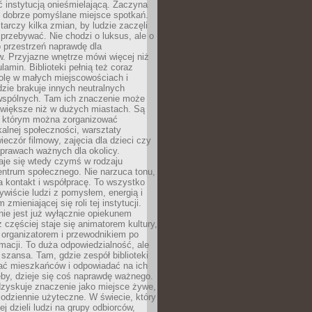
ć instytucją onieśmielającą. Zaczyna
 dobrze pomyślane miejsce spotkań.
rczy kilka zmian, by ludzie zaczęli
 przebywać. Nie chodzi o luksus, ale o
o przestrzeń naprawdę dla
. Przyjazne wnętrze mówi więcej niż
lamin. Biblioteki pełnią też coraz
olę w małych miejscowościach i
dzie brakuje innych neutralnych
 wspólnych. Tam ich znaczenie może
 większe niż w dużych miastach. Są
 którym można zorganizować
kalnej społeczności, warsztaty
wieczór filmowy, zajęcia dla dzieci czy
prawach ważnych dla okolicy.
taje się wtedy czymś w rodzaju
entrum społecznego. Nie narzuca tonu,
a kontakt i współpracę. To wszystko
wiście ludzi z pomysłem, energią i
zmieniającej się roli tej instytucji.
 nie jest już wyłącznie opiekunem
z częściej staje się animatorem kultury,
 organizatorem i przewodnikiem po
rmacji. To duża odpowiedzialność, ale
szansa. Tam, gdzie zespół biblioteki
hać mieszkańców i odpowiadać na ich
eby, dzieje się coś naprawdę ważnego.
dzyskuje znaczenie jako miejsce żywe,
codziennie użyteczne. W świecie, który
ej dzieli ludzi na grupy odbiorców,