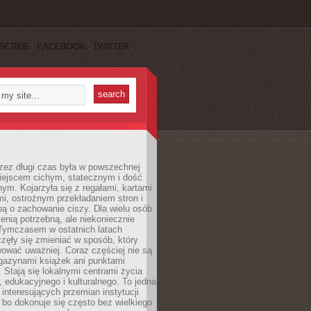
SCRIBE
FACEBOOK
TWITTER
rzez długi czas była w powszechnej
iejscem cichym, statecznym i dość
ym. Kojarzyła się z regałami, kartami
mi, ostrożnym przekładaniem stron i
ą o zachowanie ciszy. Dla wielu osób
zenią potrzebną, ale niekoniecznie
 Tymczasem w ostatnich latach
aczęły się zmieniać w sposób, który
ować uważniej. Coraz częściej nie są
agazynami książek ani punktami
Stają się lokalnymi centrami życia
 edukacyjnego i kulturalnego. To jedna
j interesujących przemian instytucji
 bo dokonuje się często bez wielkiego