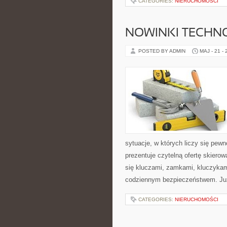
CATEGORIES:
NIERUCHOMOŚCI
NOWINKI TECHN
POSTED BY ADMIN
MAJ - 21 -
sytuacje, w których liczy się pew
prezentuje czytelną ofertę skiero
się kluczami, zamkami, kluczyka
codziennym bezpieczeństwem. Ju
CATEGORIES:
NIERUCHOMOŚCI