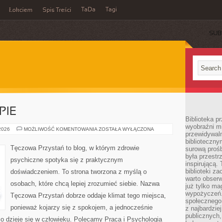
TaDa
Tagi
Łokciem
Spis Treści
SUB
PIE
Biblioteka p
wyobraźni m
PORADNIE
 2026
MOŻLIWOŚĆ KOMENTOWANIA
ZOSTAŁA WYŁĄCZONA
przewidywaln
I
TERAPIE
biblioteczny
Tęczowa Przystań to blog, w którym zdrowie
surową prośb
była przestr
psychiczne spotyka się z praktycznym
inspirującą.
biblioteki z
doświadczeniem. To strona tworzona z myślą o
warto obserw
osobach, które chcą lepiej zrozumieć siebie. Nazwa
już tylko m
wypożyczeń. 
Tęczowa Przystań dobrze oddaje klimat tego miejsca,
społecznego,
ponieważ kojarzy się z spokojem, a jednocześnie
z najbardzie
publicznych,
o dzieje się w człowieku. Polecamy Praca i Psychologia