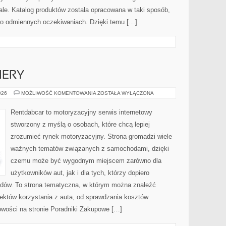
iale. Katalog produktów została opracowana w taki sposób,
 o odmiennych oczekiwaniach. Dzięki temu […]
IERY
NOWOŚCI
026
MOŻLIWOŚĆ KOMENTOWANIA
ZOSTAŁA WYŁĄCZONA
I
PREMIERY
Rentdabcar to motoryzacyjny serwis internetowy
stworzony z myślą o osobach, które chcą lepiej
zrozumieć rynek motoryzacyjny. Strona gromadzi wiele
ważnych tematów związanych z samochodami, dzięki
czemu może być wygodnym miejscem zarówno dla
użytkowników aut, jak i dla tych, którzy dopiero
odów. To strona tematyczna, w którym można znaleźć
któw korzystania z auta, od sprawdzania kosztów
owości na stronie Poradniki Zakupowe […]