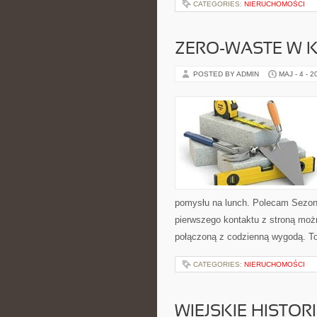
CATEGORIES:
NIERUCHOMOŚCI
ZERO-WASTE W 
POSTED BY ADMIN
MAJ - 4 - 2
pomysłu na lunch. Polecam Sezon
pierwszego kontaktu z stroną moż
połączoną z codzienną wygodą. To 
CATEGORIES:
NIERUCHOMOŚCI
WIEJSKIE HISTOR