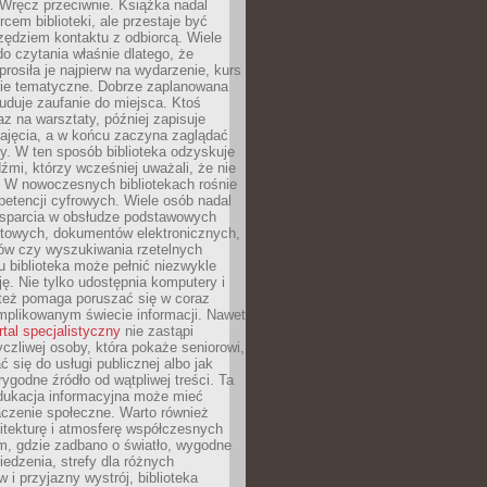
. Wręcz przeciwnie. Książka nadal
rcem biblioteki, ale przestaje być
zędziem kontaktu z odbiorcą. Wiele
o czytania właśnie dlatego, że
prosiła je najpierw na wydarzenie, kurs
nie tematyczne. Dobrze zaplanowana
duje zaufanie do miejsca. Ktoś
az na warsztaty, później zapisuje
zajęcia, a w końcu zaczyna zaglądać
y. W ten sposób biblioteka odzyskuje
dźmi, którzy wcześniej uważali, że nie
h. W nowoczesnych bibliotekach rośnie
petencji cyfrowych. Wiele osób nadal
wsparcia w obsłudze podstawowych
etowych, dokumentów elektronicznych,
ów czy wyszukiwania rzetelnych
Tu biblioteka może pełnić niezwykle
ę. Nie tylko udostępnia komputery i
e też pomaga poruszać się w coraz
mplikowanym świecie informacji. Nawet
rtal specjalistyczny
nie zastąpi
yczliwej osoby, która pokaże seniorowi,
ć się do usługi publicznej albo jak
rygodne źródło od wątpliwej treści. Ta
dukacja informacyjna może mieć
czenie społeczne. Warto również
itekturę i atmosferę współczesnych
am, gdzie zadbano o światło, wygodne
iedzenia, strefy dla różnych
 i przyjazny wystrój, biblioteka