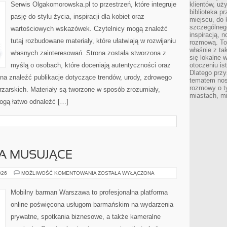
Serwis Olgakomorowska.pl to przestrzeń, które integruje
klientów, uż
biblioteka p
pasję do stylu życia, inspiracji dla kobiet oraz
miejscu, do
szczególneg
wartościowych wskazówek. Czytelnicy mogą znaleźć
inspiracją, 
tutaj rozbudowane materiały, które ułatwiają w rozwijaniu
rozmową. To
właśnie z ta
własnych zainteresowań. Strona została stworzona z
się lokalne 
myślą o osobach, które doceniają autentyczności oraz
otoczeniu is
Dlatego przy
żna znaleźć publikacje dotyczące trendów, urody, zdrowego
tematem nos
rozmowy o t
ętrzarskich. Materiały są tworzone w sposób zrozumiały,
miastach, mi
ogą łatwo odnaleźć […]
A MUSUJĄCE
SZAMPANY
026
MOŻLIWOŚĆ KOMENTOWANIA
ZOSTAŁA WYŁĄCZONA
I
WINA
MUSUJĄCE
Mobilny barman Warszawa to profesjonalna platforma
online poświęcona usługom barmańskim na wydarzenia
prywatne, spotkania biznesowe, a także kameralne