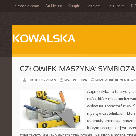
Archiwum
Google
Ta
Strona główna
Łokciem
Spis Treści
KOWALSKA
CZŁOWIEK–MASZYNA: SYMBIOZA
POSTED BY ADMIN
MAJ - 20 - 2026
MOŻLIWOŚĆ KOMENTOWA
Augmentyka to futurystyczn
osób, które chcą analizować
wpływ na społeczeństwo. St
myślą o czytelnikach, którzy
automaty zmieniają nasze d
którym postęp nie jest prz
zbiór faktów, ale jako dynamiczny proces. Na stronie można znal