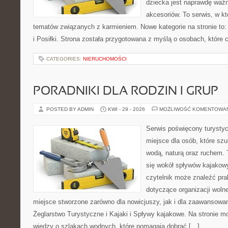
dziecka jest naprawdę wa
akcesoriów. To serwis, w k
tematów związanych z karmieniem. Nowe kategorie na stronie to:
i Posiłki. Strona została przygotowana z myślą o osobach, któr
CATEGORIES:
NIERUCHOMOŚCI
PORADNIKI DLA RODZIN I GRUP
POSTED BY ADMIN
KWI - 29 - 2026
MOŻLIWOŚĆ KOMENTOWA
Serwis poświęcony turystyc
miejsce dla osób, które szu
wodą, naturą oraz ruchem. 
się wokół spływów kajakow
czytelnik może znaleźć pr
dotyczące organizacji woln
miejsce stworzone zarówno dla nowicjuszy, jak i dla zaawansowa
Żeglarstwo Turystyczne i Kajaki i Spływy kajakowe. Na stronie
wiedzy o szlakach wodnych, które pomagają dobrać […]