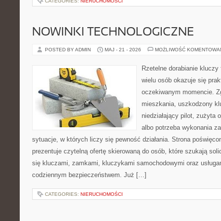
CATEGORIES:
NIERUCHOMOŚCI
NOWINKI TECHNOLOGICZNE
POSTED BY ADMIN
MAJ - 21 - 2026
MOŻLIWOŚĆ KOMENTOWA
Rzetelne dorabianie kluczy 
wielu osób okazuje się pra
oczekiwanym momencie. Zg
mieszkania, uszkodzony k
niedziałający pilot, zużyt
albo potrzeba wykonania z
sytuacje, w których liczy się pewność działania. Strona poświęco
prezentuje czytelną ofertę skierowaną do osób, które szukają so
się kluczami, zamkami, kluczykami samochodowymi oraz usługa
codziennym bezpieczeństwem. Już […]
CATEGORIES:
NIERUCHOMOŚCI