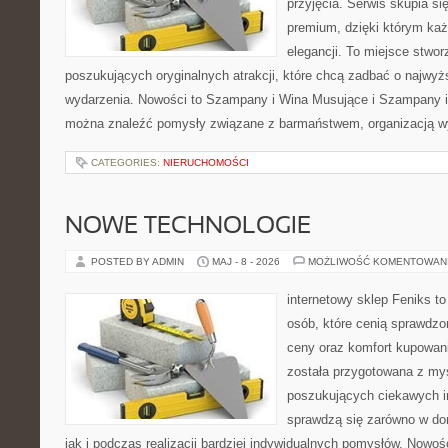
przyjęcia. Serwis skupia się
premium, dzięki którym każ
elegancji. To miejsce stwor
poszukujących oryginalnych atrakcji, które chcą zadbać o najw
wydarzenia. Nowości to Szampany i Wina Musujące i Szampany i
można znaleźć pomysły związane z barmaństwem, organizacją w
CATEGORIES:
NIERUCHOMOŚCI
NOWE TECHNOLOGIE
POSTED BY ADMIN
MAJ - 8 - 2026
MOŻLIWOŚĆ KOMENTOWAN
internetowy sklep Feniks t
osób, które cenią sprawdzo
ceny oraz komfort kupowani
została przygotowana z my
poszukujących ciekawych in
sprawdzą się zarówno w d
jak i podczas realizacji bardziej indywidualnych pomysłów. Nowośc