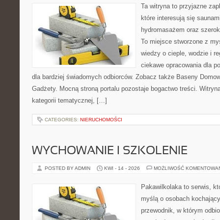
Ta witryna to przyjazne zap
które interesują się sauna
hydromasażem oraz szerok
To miejsce stworzone z my
wiedzy o cieple, wodzie i r
ciekawe opracowania dla po
dla bardziej świadomych odbiorców. Zobacz także Baseny Domowe
Gadżety. Mocną stroną portalu pozostaje bogactwo treści. Witryn
kategorii tematycznej, […]
CATEGORIES:
NIERUCHOMOŚCI
WYCHOWANIE I SZKOLENIE
POSTED BY ADMIN
KWI - 14 - 2026
MOŻLIWOŚĆ KOMENTOWA
Pakawilkolaka to serwis, kt
myślą o osobach kochający
przewodnik, w którym odbio