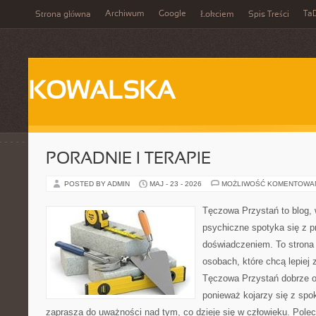
Archiwum
Google
Ta
Strona główna
Łokciem
Spis Treści
KOWALSKA
PORADNIE I TERAPIE
POSTED BY ADMIN
MAJ - 23 - 2026
MOŻLIWOŚĆ KOMENTOWA
Tęczowa Przystań to blog, 
psychiczne spotyka się z 
doświadczeniem. To strona
osobach, które chcą lepiej
Tęczowa Przystań dobrze od
ponieważ kojarzy się z spo
zaprasza do uważności nad tym, co dzieje się w człowieku. Pole