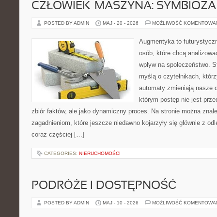
CZŁOWIEK–MASZYNA: SYMBIOZA
POSTED BY ADMIN
MAJ - 20 - 2026
MOŻLIWOŚĆ KOMENTOWA
Augmentyka to futurystyczn
osób, które chcą analizować
wpływ na społeczeństwo. St
myślą o czytelnikach, którzy
automaty zmieniają nasze d
którym postęp nie jest prz
zbiór faktów, ale jako dynamiczny proces. Na stronie można znal
zagadnieniom, które jeszcze niedawno kojarzyły się głównie z odle
coraz częściej […]
CATEGORIES:
NIERUCHOMOŚCI
PODRÓŻE I DOSTĘPNOŚĆ
POSTED BY ADMIN
MAJ - 10 - 2026
MOŻLIWOŚĆ KOMENTOWA