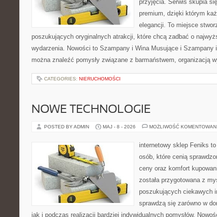
przyjęcia. Serwis skupia się
premium, dzięki którym każ
elegancji. To miejsce stwor
poszukujących oryginalnych atrakcji, które chcą zadbać o najw
wydarzenia. Nowości to Szampany i Wina Musujące i Szampany i
można znaleźć pomysły związane z barmaństwem, organizacją w
CATEGORIES:
NIERUCHOMOŚCI
NOWE TECHNOLOGIE
POSTED BY ADMIN
MAJ - 8 - 2026
MOŻLIWOŚĆ KOMENTOWAN
internetowy sklep Feniks t
osób, które cenią sprawdzo
ceny oraz komfort kupowani
została przygotowana z my
poszukujących ciekawych in
sprawdzą się zarówno w d
jak i podczas realizacji bardziej indywidualnych pomysłów. Nowośc