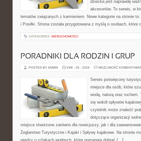
dziecka jest naprawdę wa
akcesoriów. To serwis, w k
tematów związanych z karmieniem. Nowe kategorie na stronie to:
i Posiłki. Strona została przygotowana z myślą o osobach, któr
CATEGORIES:
NIERUCHOMOŚCI
PORADNIKI DLA RODZIN I GRUP
POSTED BY ADMIN
KWI - 29 - 2026
MOŻLIWOŚĆ KOMENTOWA
Serwis poświęcony turystyc
miejsce dla osób, które szu
wodą, naturą oraz ruchem. 
się wokół spływów kajakow
czytelnik może znaleźć pr
dotyczące organizacji woln
miejsce stworzone zarówno dla nowicjuszy, jak i dla zaawansowa
Żeglarstwo Turystyczne i Kajaki i Spływy kajakowe. Na stronie
wiedzy o szlakach wodnych, które pomagają dobrać […]