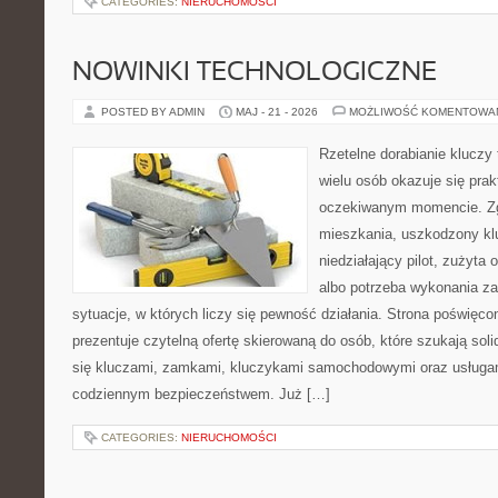
CATEGORIES:
NIERUCHOMOŚCI
NOWINKI TECHNOLOGICZNE
POSTED BY ADMIN
MAJ - 21 - 2026
MOŻLIWOŚĆ KOMENTOWA
Rzetelne dorabianie kluczy 
wielu osób okazuje się pra
oczekiwanym momencie. Zg
mieszkania, uszkodzony k
niedziałający pilot, zużyt
albo potrzeba wykonania z
sytuacje, w których liczy się pewność działania. Strona poświęco
prezentuje czytelną ofertę skierowaną do osób, które szukają so
się kluczami, zamkami, kluczykami samochodowymi oraz usługa
codziennym bezpieczeństwem. Już […]
CATEGORIES:
NIERUCHOMOŚCI