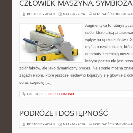
CZŁOWIEK–MASZYNA: SYMBIOZA
POSTED BY ADMIN
MAJ - 20 - 2026
MOŻLIWOŚĆ KOMENTOWA
Augmentyka to futurystyczn
osób, które chcą analizować
wpływ na społeczeństwo. St
myślą o czytelnikach, którzy
automaty zmieniają nasze d
którym postęp nie jest prz
zbiór faktów, ale jako dynamiczny proces. Na stronie można znal
zagadnieniom, które jeszcze niedawno kojarzyły się głównie z odle
coraz częściej […]
CATEGORIES:
NIERUCHOMOŚCI
PODRÓŻE I DOSTĘPNOŚĆ
POSTED BY ADMIN
MAJ - 10 - 2026
MOŻLIWOŚĆ KOMENTOWA