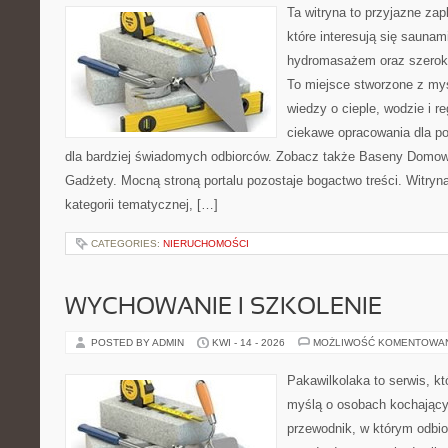
Ta witryna to przyjazne zap
które interesują się sauna
hydromasażem oraz szerok
To miejsce stworzone z my
wiedzy o cieple, wodzie i r
ciekawe opracowania dla po
dla bardziej świadomych odbiorców. Zobacz także Baseny Domowe
Gadżety. Mocną stroną portalu pozostaje bogactwo treści. Witryn
kategorii tematycznej, […]
CATEGORIES:
NIERUCHOMOŚCI
WYCHOWANIE I SZKOLENIE
POSTED BY ADMIN
KWI - 14 - 2026
MOŻLIWOŚĆ KOMENTOWA
Pakawilkolaka to serwis, kt
myślą o osobach kochający
przewodnik, w którym odbio