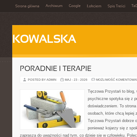
Archiwum
Google
Ta
Strona główna
Łokciem
Spis Treści
KOWALSKA
PORADNIE I TERAPIE
POSTED BY ADMIN
MAJ - 23 - 2026
MOŻLIWOŚĆ KOMENTOWA
Tęczowa Przystań to blog, 
psychiczne spotyka się z 
doświadczeniem. To strona
osobach, które chcą lepiej
Tęczowa Przystań dobrze od
ponieważ kojarzy się z spo
zaprasza do uważności nad tym, co dzieje się w człowieku. Pole