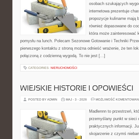
osobach szukających wygod
internetowa prezentuje char
propozycje kulinarne mają 
również dopasowane do cod
która może zainteresować k
pomysłu na lunch. Polecam Sezonowe Gotowanie i Techniki Prze
pierwszego kontaktu z stroną można odnieść wrażenie, że ten lo
połączoną z codzienną wygodą. To nie jest […]
CATEGORIES:
NIERUCHOMOŚCI
WIEJSKIE HISTORIE I OPOWIEŚCI
POSTED BY ADMIN
MAJ - 3 - 2026
MOŻLIWOŚĆ KOMENTOWAN
Madlennn to przestrzeń, kt
przemyślany punkt w sieci 
praktycznych informacji. 
skojarzenie z czymś nieba