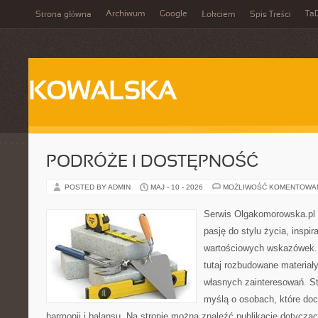
Archiwum
Google
Ta
Strona główna
Łokciem
Spis Treści
KOWALSKA
PODRÓŻE I DOSTĘPNOŚĆ
POSTED BY ADMIN
MAJ - 10 - 2026
MOŻLIWOŚĆ KOMENTOWA
Serwis Olgakomorowska.pl to
pasję do stylu życia, inspira
wartościowych wskazówek.
tutaj rozbudowane materiały,
własnych zainteresowań. St
myślą o osobach, które doc
harmonii i balansu. Na stronie można znaleźć publikacje dotyczą