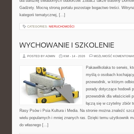
dla bardziej świadomych odbiorców. Zobacz także Baseny Domowe
Gadżety. Mocną stroną portalu pozostaje bogactwo treści. Witryn
kategorii tematycznej, […]
CATEGORIES:
NIERUCHOMOŚCI
WYCHOWANIE I SZKOLENIE
POSTED BY ADMIN
KWI - 14 - 2026
MOŻLIWOŚĆ KOMENTOWA
Pakawilkolaka to serwis, kt
myślą o osobach kochający
przewodnik, w którym odbio
porady dotyczące hodowli p
przewodnik dla właścicieli 
łączą się w czytelny zbiór t
Rasy Psów i Psia Kultura i Media. Na stronie można znaleźć szc
wielu popularnych i mniej znanych ras. Dzięki temu użytkownik
do własnego […]