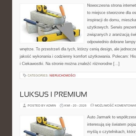
Nowoczesna strona interne
to miejsce stworzone dla o
inspiracji do domu, mieszka
użytkowych. Serwis prezent
związanych z aranżacją świ
odpowiednio dobrane lampy 
wnętrze. To przestrzeń dla tych, którzy cenią design, ale jednoc
jakość wykonania i codzienny komfort użytkowania. Polecam: Histo
i Ciekawostki. Na stronie można znaleźć różnorodne […]
CATEGORIES:
NIERUCHOMOŚCI
LUKSUS I PREMIUM
POSTED BY ADMIN
KWI - 20 - 2026
MOŻLIWOŚĆ KOMENTOWA
Auto Jarmark to współczesn
interesują się światem poj
myślą o czytelnikach, któr