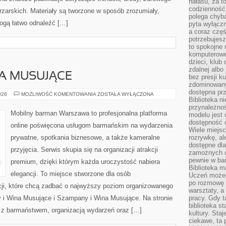
hałasu, za 
codzienność
ętrzarskich. Materiały są tworzone w sposób zrozumiały,
polega chyba
ogą łatwo odnaleźć […]
pyta wyłączn
a coraz częś
potrzebujesz
to spokojne 
komputerowe,
dzieci, klub
zdalnej albo
A MUSUJĄCE
bez presji k
zdominowany
dostępna pr
SZAMPANY
026
MOŻLIWOŚĆ KOMENTOWANIA
ZOSTAŁA WYŁĄCZONA
Biblioteka n
I
WINA
przynależnoś
MUSUJĄCE
Mobilny barman Warszawa to profesjonalna platforma
modelu jest 
dostępność c
online poświęcona usługom barmańskim na wydarzenia
Wiele miejsc
prywatne, spotkania biznesowe, a także kameralne
rozrywkę, al
dostępne dla
przyjęcia. Serwis skupia się na organizacji atrakcji
zamożnych cz
pewnie w bar
premium, dzięki którym każda uroczystość nabiera
Biblioteka m
elegancji. To miejsce stworzone dla osób
Uczeń może p
po rozmowę i
cji, które chcą zadbać o najwyższy poziom organizowanego
warsztaty, a
 i Wina Musujące i Szampany i Wina Musujące. Na stronie
pracy. Gdy t
biblioteka st
z barmaństwem, organizacją wydarzeń oraz […]
kultury. Sta
ciekawe, ta