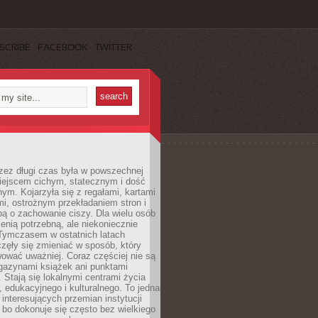
SCRIBE
FACEBOOK
TWITTER
rzez długi czas była w powszechnej
iejscem cichym, statecznym i dość
ym. Kojarzyła się z regałami, kartami
mi, ostrożnym przekładaniem stron i
ą o zachowanie ciszy. Dla wielu osób
zenią potrzebną, ale niekoniecznie
 Tymczasem w ostatnich latach
aczęły się zmieniać w sposób, który
ować uważniej. Coraz częściej nie są
agazynami książek ani punktami
Stają się lokalnymi centrami życia
 edukacyjnego i kulturalnego. To jedna
j interesujących przemian instytucji
 bo dokonuje się często bez wielkiego