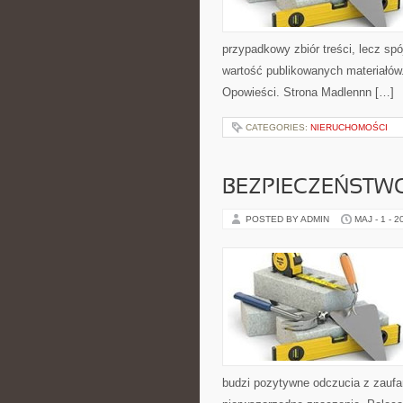
przypadkowy zbiór treści, lecz sp
wartość publikowanych materiałów. 
Opowieści. Strona Madlennn […]
CATEGORIES:
NIERUCHOMOŚCI
BEZPIECZEŃSTWO
POSTED BY ADMIN
MAJ - 1 - 2
budzi pozytywne odczucia z zaufan