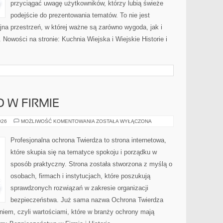
przyciągać uwagę użytkowników, którzy lubią świeże
podejście do prezentowania tematów. To nie jest
ójna przestrzeń, w której ważne są zarówno wygoda, jak i
Nowości na stronie: Kuchnia Wiejska i Wiejskie Historie i
 W FIRMIE
BEZPIECZEŃSTWO
026
MOŻLIWOŚĆ KOMENTOWANIA
ZOSTAŁA WYŁĄCZONA
W
FIRMIE
Profesjonalna ochrona Twierdza to strona internetowa,
które skupia się na tematyce spokoju i porządku w
sposób praktyczny. Strona została stworzona z myślą o
osobach, firmach i instytucjach, które poszukują
sprawdzonych rozwiązań w zakresie organizacji
bezpieczeństwa. Już sama nazwa Ochrona Twierdza
iem, czyli wartościami, które w branży ochrony mają