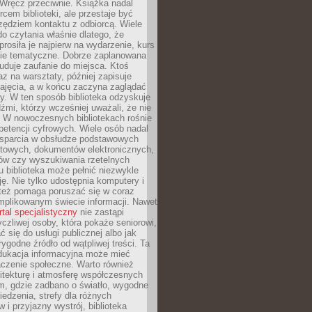
. Wręcz przeciwnie. Książka nadal
rcem biblioteki, ale przestaje być
zędziem kontaktu z odbiorcą. Wiele
o czytania właśnie dlatego, że
prosiła je najpierw na wydarzenie, kurs
nie tematyczne. Dobrze zaplanowana
duje zaufanie do miejsca. Ktoś
az na warsztaty, później zapisuje
zajęcia, a w końcu zaczyna zaglądać
y. W ten sposób biblioteka odzyskuje
dźmi, którzy wcześniej uważali, że nie
h. W nowoczesnych bibliotekach rośnie
petencji cyfrowych. Wiele osób nadal
wsparcia w obsłudze podstawowych
etowych, dokumentów elektronicznych,
ów czy wyszukiwania rzetelnych
Tu biblioteka może pełnić niezwykle
ę. Nie tylko udostępnia komputery i
e też pomaga poruszać się w coraz
mplikowanym świecie informacji. Nawet
rtal specjalistyczny
nie zastąpi
yczliwej osoby, która pokaże seniorowi,
ć się do usługi publicznej albo jak
rygodne źródło od wątpliwej treści. Ta
dukacja informacyjna może mieć
czenie społeczne. Warto również
itekturę i atmosferę współczesnych
am, gdzie zadbano o światło, wygodne
iedzenia, strefy dla różnych
 i przyjazny wystrój, biblioteka