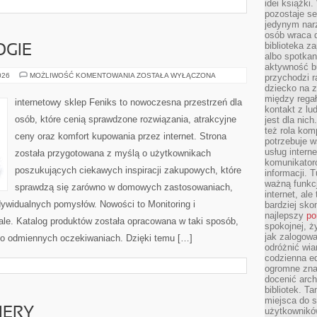
idei książki
pozostaje se
jedynym nar
osób wraca d
biblioteka za
GIE
albo spotka
aktywność bu
NOWE
026
MOŻLIWOŚĆ KOMENTOWANIA
ZOSTAŁA WYŁĄCZONA
przychodzi r
TECHNOLOGIE
dziecko na 
między regał
internetowy sklep Feniks to nowoczesna przestrzeń dla
kontakt z lu
osób, które cenią sprawdzone rozwiązania, atrakcyjne
jest dla nic
też rola kom
ceny oraz komfort kupowania przez internet. Strona
potrzebuje 
usług intern
została przygotowana z myślą o użytkownikach
komunikator
poszukujących ciekawych inspiracji zakupowych, które
informacji. 
ważną funkcj
sprawdzą się zarówno w domowych zastosowaniach,
internet, al
indywidualnych pomysłów. Nowości to Monitoring i
bardziej sko
najlepszy
po
iale. Katalog produktów została opracowana w taki sposób,
spokojnej, ż
jak zalogowa
 o odmiennych oczekiwaniach. Dzięki temu […]
odróżnić wia
codzienna e
ogromne zna
docenić arch
bibliotek. T
miejsca do s
IERY
użytkowników