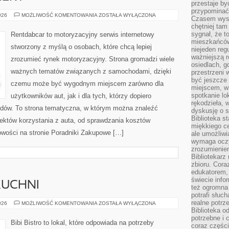
przestaje by
przypominać
NOWOŚCI
026
MOŻLIWOŚĆ KOMENTOWANIA
ZOSTAŁA WYŁĄCZONA
Czasem wysta
I
chętniej tam
PREMIERY
sygnał, że t
Rentdabcar to motoryzacyjny serwis internetowy
mieszkańców
stworzony z myślą o osobach, które chcą lepiej
niejeden regu
ważniejszą r
zrozumieć rynek motoryzacyjny. Strona gromadzi wiele
osiedlach, g
ważnych tematów związanych z samochodami, dzięki
przestrzeni
być jeszcze
czemu może być wygodnym miejscem zarówno dla
miejscem, w
spotkanie lo
użytkowników aut, jak i dla tych, którzy dopiero
rękodzieła, 
odów. To strona tematyczna, w którym można znaleźć
dyskusję o s
Biblioteka s
któw korzystania z auta, od sprawdzania kosztów
miękkiego c
owości na stronie Poradniki Zakupowe […]
ale umożliwi
wymaga oczy
zrozumieniem 
Bibliotekarz
zbioru. Cora
edukatorem,
świecie info
KUCHNI
też ogromna 
potrafi słuc
realne potrz
ZERO-
026
MOŻLIWOŚĆ KOMENTOWANIA
ZOSTAŁA WYŁĄCZONA
WASTE
Biblioteka o
W
potrzebne i 
KUCHNI
Bibi Bistro to lokal, które odpowiada na potrzeby
coraz części