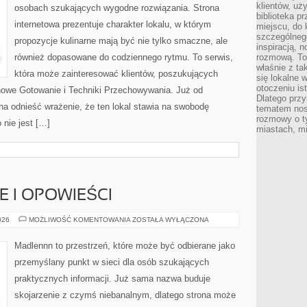
klientów, uż
osobach szukających wygodne rozwiązania. Strona
biblioteka p
internetowa prezentuje charakter lokalu, w którym
miejscu, do
szczególneg
propozycje kulinarne mają być nie tylko smaczne, ale
inspiracją, 
również dopasowane do codziennego rytmu. To serwis,
rozmową. To
właśnie z ta
która może zainteresować klientów, poszukujących
się lokalne 
otoczeniu is
owe Gotowanie i Techniki Przechowywania. Już od
Dlatego przy
na odnieść wrażenie, że ten lokal stawia na swobodę
tematem nos
rozmowy o t
nie jest […]
miastach, mi
IE I OPOWIEŚCI
WIEJSKIE
026
MOŻLIWOŚĆ KOMENTOWANIA
ZOSTAŁA WYŁĄCZONA
HISTORIE
I
OPOWIEŚCI
Madlennn to przestrzeń, które może być odbierane jako
przemyślany punkt w sieci dla osób szukających
praktycznych informacji. Już sama nazwa buduje
skojarzenie z czymś niebanalnym, dlatego strona może