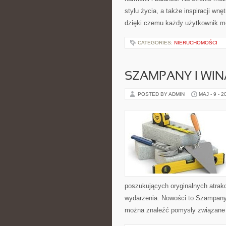
stylu życia, a także inspiracji wn
dzięki czemu każdy użytkownik m
CATEGORIES:
NIERUCHOMOŚCI
SZAMPANY I WIN
POSTED BY ADMIN
MAJ - 9 - 2
poszukujących oryginalnych atrak
wydarzenia. Nowości to Szampany
można znaleźć pomysły związane 