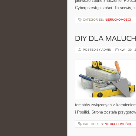
pierwszorzędne znaczenie. Poleca
Cyberprzestępczości. To serwis, k
CATEGORIES:
NIERUCHOMOŚCI
DIY DLA MALUC
POSTED BY ADMIN
KWI - 30 - 
tematów związanych z karmieniem.
i Posiłki. Strona została przygo
CATEGORIES:
NIERUCHOMOŚCI