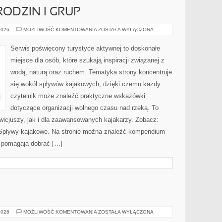
RODZIN I GRUP
PORADNIKI
2026
MOŻLIWOŚĆ KOMENTOWANIA
ZOSTAŁA WYŁĄCZONA
DLA
RODZIN
I
Serwis poświęcony turystyce aktywnej to doskonałe
GRUP
miejsce dla osób, które szukają inspiracji związanej z
wodą, naturą oraz ruchem. Tematyka strony koncentruje
się wokół spływów kajakowych, dzięki czemu każdy
czytelnik może znaleźć praktyczne wskazówki
dotyczące organizacji wolnego czasu nad rzeką. To
wicjuszy, jak i dla zaawansowanych kajakarzy. Zobacz:
i Spływy kajakowe. Na stronie można znaleźć kompendium
e pomagają dobrać […]
E
TESTY
2026
MOŻLIWOŚĆ KOMENTOWANIA
ZOSTAŁA WYŁĄCZONA
I