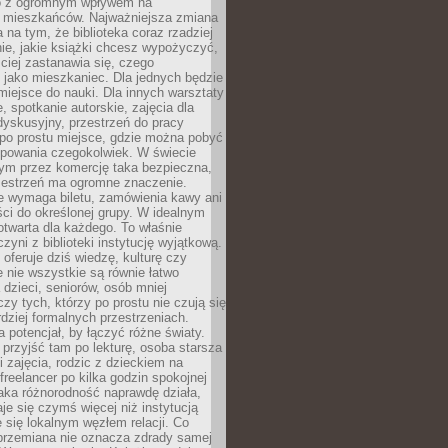
to z ogromnym wpływem na
 mieszkańców. Najważniejsza zmiana
 na tym, że biblioteka coraz rzadziej
ie, jakie książki chcesz wypożyczyć,
ciej zastanawia się, czego
 jako mieszkaniec. Dla jednych będzie
miejsce do nauki. Dla innych warsztaty
 spotkanie autorskie, zajęcia dla
 dyskusyjny, przestrzeń do pracy
 po prostu miejsce, gdzie można pobyć
upowania czegokolwiek. W świecie
m przez komercję taka bezpieczna,
zestrzeń ma ogromne znaczenie.
ie wymaga biletu, zamówienia kawy ani
ci do określonej grupy. W idealnym
otwarta dla każdego. To właśnie
zyni z biblioteki instytucję wyjątkową.
 oferuje dziś wiedzę, kulturę czy
e nie wszystkie są równie łatwo
 dzieci, seniorów, osób mniej
y tych, którzy po prostu nie czują się
dziej formalnych przestrzeniach.
a potencjał, by łączyć różne światy.
rzyjść tam po lekturę, osoba starsza
 zajęcia, rodzic z dzieckiem na
 freelancer po kilka godzin spokojnej
aka różnorodność naprawdę działa,
aje się czymś więcej niż instytucją
je się lokalnym węzłem relacji. Co
 przemiana nie oznacza zdrady samej