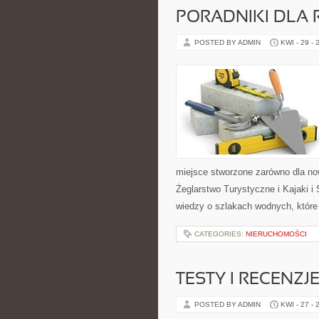
PORADNIKI DLA 
POSTED BY ADMIN
KWI - 29 - 
miejsce stworzone zarówno dla no
Żeglarstwo Turystyczne i Kajaki 
wiedzy o szlakach wodnych, któr
CATEGORIES:
NIERUCHOMOŚCI
TESTY I RECENZJ
POSTED BY ADMIN
KWI - 27 - 