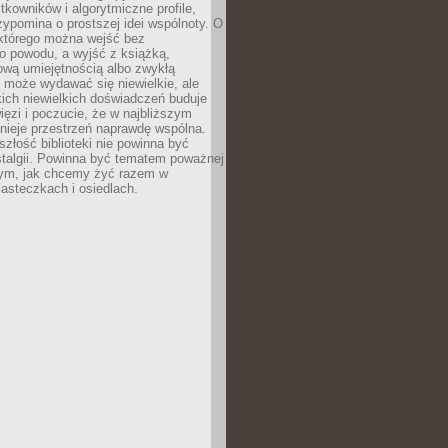
ytkowników i algorytmiczne profile,
rzypomina o prostszej idei wspólnoty. O
 którego można wejść bez
o powodu, a wyjść z książką,
nową umiejętnością albo zwykłą
 może wydawać się niewielkie, ale
kich niewielkich doświadczeń buduje
więzi i poczucie, że w najbliższym
tnieje przestrzeń naprawdę wspólna.
szłość biblioteki nie powinna być
talgii. Powinna być tematem poważnej
ym, jak chcemy żyć razem w
asteczkach i osiedlach.