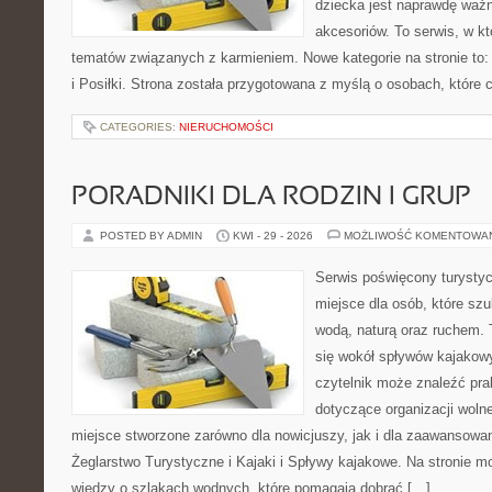
dziecka jest naprawdę wa
akcesoriów. To serwis, w k
tematów związanych z karmieniem. Nowe kategorie na stronie to:
i Posiłki. Strona została przygotowana z myślą o osobach, któr
CATEGORIES:
NIERUCHOMOŚCI
PORADNIKI DLA RODZIN I GRUP
POSTED BY ADMIN
KWI - 29 - 2026
MOŻLIWOŚĆ KOMENTOWA
Serwis poświęcony turystyc
miejsce dla osób, które szu
wodą, naturą oraz ruchem. 
się wokół spływów kajakow
czytelnik może znaleźć pr
dotyczące organizacji woln
miejsce stworzone zarówno dla nowicjuszy, jak i dla zaawansowa
Żeglarstwo Turystyczne i Kajaki i Spływy kajakowe. Na stronie
wiedzy o szlakach wodnych, które pomagają dobrać […]