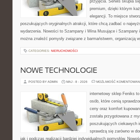
przyjęcia. Serwis skupia się
premium, dzięki którym każ
elegancji. To miejsce stwor
poszukujących oryginalnych atrakcji, które chcą zadbać o najw
wydarzenia. Nowości to Szampany i Wina Musujące i Szampany i
można znaleźć pomysły związane z barmaństwem, organizacją w
CATEGORIES:
NIERUCHOMOŚCI
NOWE TECHNOLOGIE
POSTED BY ADMIN
MAJ - 8 - 2026
MOŻLIWOŚĆ KOMENTOWAN
internetowy sklep Feniks t
osób, które cenią sprawdzo
ceny oraz komfort kupowani
została przygotowana z my
poszukujących ciekawych in
sprawdzą się zarówno w d
jak i podczas realizacji bardziej indywidualnych pomysłów. Nowośc