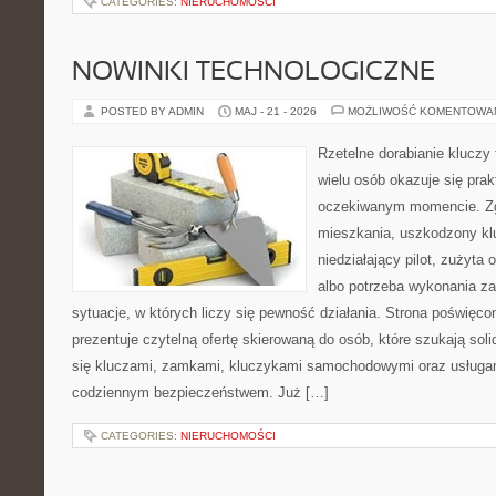
CATEGORIES:
NIERUCHOMOŚCI
NOWINKI TECHNOLOGICZNE
POSTED BY ADMIN
MAJ - 21 - 2026
MOŻLIWOŚĆ KOMENTOWA
Rzetelne dorabianie kluczy 
wielu osób okazuje się pra
oczekiwanym momencie. Zg
mieszkania, uszkodzony k
niedziałający pilot, zużyt
albo potrzeba wykonania z
sytuacje, w których liczy się pewność działania. Strona poświęco
prezentuje czytelną ofertę skierowaną do osób, które szukają so
się kluczami, zamkami, kluczykami samochodowymi oraz usługa
codziennym bezpieczeństwem. Już […]
CATEGORIES:
NIERUCHOMOŚCI