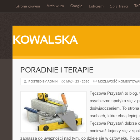
Archiwum
Google
Ta
Strona główna
Łokciem
Spis Treści
KOWALSKA
PORADNIE I TERAPIE
POSTED BY ADMIN
MAJ - 23 - 2026
MOŻLIWOŚĆ KOMENTOWA
Tęczowa Przystań to blog, 
psychiczne spotyka się z 
doświadczeniem. To strona
osobach, które chcą lepiej
Tęczowa Przystań dobrze od
ponieważ kojarzy się z spo
zaprasza do uważności nad tym, co dzieje się w człowieku. Pole