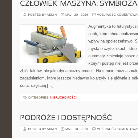
CZŁOWIEK–MASZYNA: SYMBIOZA
POSTED BY ADMIN
MAJ - 20 - 2026
MOŻLIWOŚĆ KOMENTOWA
Augmentyka to futurystyczn
osób, które chcą analizować
wpływ na społeczeństwo. St
myślą o czytelnikach, którzy
automaty zmieniają nasze d
którym postęp nie jest prz
zbiór faktów, ale jako dynamiczny proces. Na stronie można znal
zagadnieniom, które jeszcze niedawno kojarzyły się głównie z odle
coraz częściej […]
CATEGORIES:
NIERUCHOMOŚCI
PODRÓŻE I DOSTĘPNOŚĆ
POSTED BY ADMIN
MAJ - 10 - 2026
MOŻLIWOŚĆ KOMENTOWA