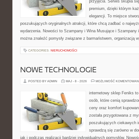
przyjęcia. Serwis skupia się
premium, dzięki którym każ
elegancji. To miejsce stwor
poszukujących oryginalnych atrakcji, które chcą zadbać o najw
wydarzenia. Nowości to Szampany i Wina Musujące i Szampany i
można znaleźć pomysły związane z barmaństwem, organizacją w
CATEGORIES:
NIERUCHOMOŚCI
NOWE TECHNOLOGIE
POSTED BY ADMIN
MAJ - 8 - 2026
MOŻLIWOŚĆ KOMENTOWAN
internetowy sklep Feniks t
osób, które cenią sprawdzo
ceny oraz komfort kupowani
została przygotowana z my
poszukujących ciekawych in
sprawdzą się zarówno w d
jak i podczas realizacji bardziej indywidualnych pomysłów. Nowośc