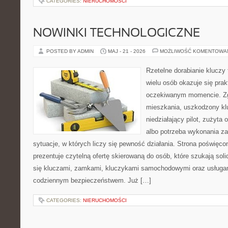
CATEGORIES:
NIERUCHOMOŚCI
NOWINKI TECHNOLOGICZNE
POSTED BY ADMIN
MAJ - 21 - 2026
MOŻLIWOŚĆ KOMENTOWA
Rzetelne dorabianie kluczy 
wielu osób okazuje się pra
oczekiwanym momencie. Zg
mieszkania, uszkodzony k
niedziałający pilot, zużyt
albo potrzeba wykonania z
sytuacje, w których liczy się pewność działania. Strona poświęco
prezentuje czytelną ofertę skierowaną do osób, które szukają so
się kluczami, zamkami, kluczykami samochodowymi oraz usługa
codziennym bezpieczeństwem. Już […]
CATEGORIES:
NIERUCHOMOŚCI