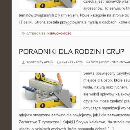
dziecka jest naprawdę wa
akcesoriów. To serwis, w k
tematów związanych z karmieniem. Nowe kategorie na stronie to:
i Posiłki. Strona została przygotowana z myślą o osobach, któr
CATEGORIES:
NIERUCHOMOŚCI
PORADNIKI DLA RODZIN I GRUP
POSTED BY ADMIN
KWI - 29 - 2026
MOŻLIWOŚĆ KOMENTOWA
Serwis poświęcony turystyc
miejsce dla osób, które szu
wodą, naturą oraz ruchem. 
się wokół spływów kajakow
czytelnik może znaleźć pr
dotyczące organizacji woln
miejsce stworzone zarówno dla nowicjuszy, jak i dla zaawansowa
Żeglarstwo Turystyczne i Kajaki i Spływy kajakowe. Na stronie
wiedzy o szlakach wodnych, które pomagają dobrać […]