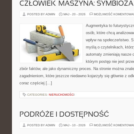
CZŁOWIEK–MASZYNA: SYMBIOZA
POSTED BY ADMIN
MAJ - 20 - 2026
MOŻLIWOŚĆ KOMENTOWA
Augmentyka to futurystyczn
osób, które chcą analizować
wpływ na społeczeństwo. St
myślą o czytelnikach, którzy
automaty zmieniają nasze d
którym postęp nie jest prz
zbiór faktów, ale jako dynamiczny proces. Na stronie można znal
zagadnieniom, które jeszcze niedawno kojarzyły się głównie z odle
coraz częściej […]
CATEGORIES:
NIERUCHOMOŚCI
PODRÓŻE I DOSTĘPNOŚĆ
POSTED BY ADMIN
MAJ - 10 - 2026
MOŻLIWOŚĆ KOMENTOWA