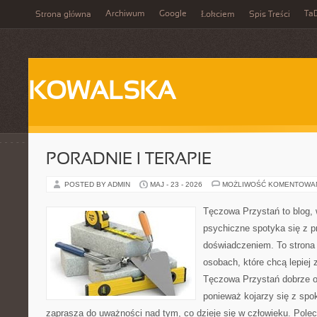
Archiwum
Google
Ta
Strona główna
Łokciem
Spis Treści
KOWALSKA
PORADNIE I TERAPIE
POSTED BY ADMIN
MAJ - 23 - 2026
MOŻLIWOŚĆ KOMENTOWA
Tęczowa Przystań to blog, 
psychiczne spotyka się z 
doświadczeniem. To strona
osobach, które chcą lepiej
Tęczowa Przystań dobrze od
ponieważ kojarzy się z spo
zaprasza do uważności nad tym, co dzieje się w człowieku. Pole