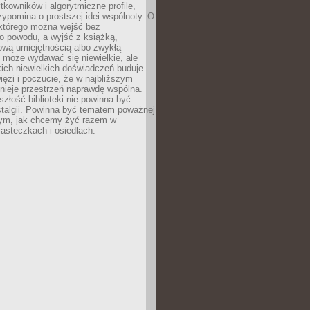
ytkowników i algorytmiczne profile,
rzypomina o prostszej idei wspólnoty. O
 którego można wejść bez
o powodu, a wyjść z książką,
nową umiejętnością albo zwykłą
 może wydawać się niewielkie, ale
kich niewielkich doświadczeń buduje
więzi i poczucie, że w najbliższym
tnieje przestrzeń naprawdę wspólna.
szłość biblioteki nie powinna być
talgii. Powinna być tematem poważnej
ym, jak chcemy żyć razem w
asteczkach i osiedlach.