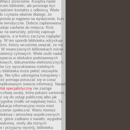
. Wręcz przeciwnie. Książka nadal
rcem biblioteki, ale przestaje być
zędziem kontaktu z odbiorcą. Wiele
o czytania właśnie dlatego, że
prosiła je najpierw na wydarzenie, kurs
nie tematyczne. Dobrze zaplanowana
duje zaufanie do miejsca. Ktoś
az na warsztaty, później zapisuje
zajęcia, a w końcu zaczyna zaglądać
y. W ten sposób biblioteka odzyskuje
dźmi, którzy wcześniej uważali, że nie
h. W nowoczesnych bibliotekach rośnie
petencji cyfrowych. Wiele osób nadal
wsparcia w obsłudze podstawowych
etowych, dokumentów elektronicznych,
ów czy wyszukiwania rzetelnych
Tu biblioteka może pełnić niezwykle
ę. Nie tylko udostępnia komputery i
e też pomaga poruszać się w coraz
mplikowanym świecie informacji. Nawet
rtal specjalistyczny
nie zastąpi
yczliwej osoby, która pokaże seniorowi,
ć się do usługi publicznej albo jak
rygodne źródło od wątpliwej treści. Ta
dukacja informacyjna może mieć
czenie społeczne. Warto również
itekturę i atmosferę współczesnych
am, gdzie zadbano o światło, wygodne
iedzenia, strefy dla różnych
 i przyjazny wystrój, biblioteka