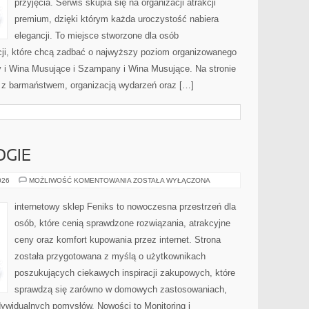
przyjęcia. Serwis skupia się na organizacji atrakcji
premium, dzięki którym każda uroczystość nabiera
elegancji. To miejsce stworzone dla osób
cji, które chcą zadbać o najwyższy poziom organizowanego
 i Wina Musujące i Szampany i Wina Musujące. Na stronie
z barmaństwem, organizacją wydarzeń oraz […]
GIE
NOWE
026
MOŻLIWOŚĆ KOMENTOWANIA
ZOSTAŁA WYŁĄCZONA
TECHNOLOGIE
internetowy sklep Feniks to nowoczesna przestrzeń dla
osób, które cenią sprawdzone rozwiązania, atrakcyjne
ceny oraz komfort kupowania przez internet. Strona
została przygotowana z myślą o użytkownikach
poszukujących ciekawych inspiracji zakupowych, które
sprawdzą się zarówno w domowych zastosowaniach,
indywidualnych pomysłów. Nowości to Monitoring i