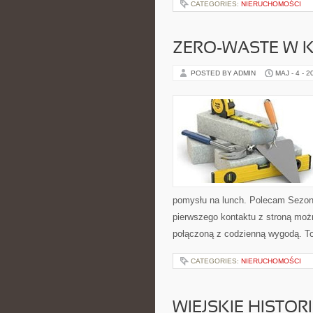
CATEGORIES:
NIERUCHOMOŚCI
ZERO-WASTE W 
POSTED BY ADMIN
MAJ - 4 - 2
pomysłu na lunch. Polecam Sezon
pierwszego kontaktu z stroną moż
połączoną z codzienną wygodą. To 
CATEGORIES:
NIERUCHOMOŚCI
WIEJSKIE HISTOR