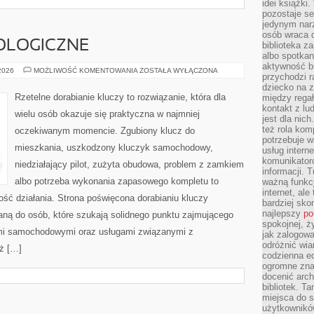
idei książki
pozostaje se
jedynym nar
osób wraca d
OLOGICZNE
biblioteka za
albo spotka
aktywność bu
NOWINKI
 2026
MOŻLIWOŚĆ KOMENTOWANIA
ZOSTAŁA WYŁĄCZONA
przychodzi r
TECHNOLOGICZNE
dziecko na 
Rzetelne dorabianie kluczy to rozwiązanie, która dla
między regał
kontakt z lu
wielu osób okazuje się praktyczna w najmniej
jest dla nic
też rola kom
oczekiwanym momencie. Zgubiony klucz do
potrzebuje 
mieszkania, uszkodzony kluczyk samochodowy,
usług intern
komunikator
niedziałający pilot, zużyta obudowa, problem z zamkiem
informacji. 
albo potrzeba wykonania zapasowego kompletu to
ważną funkcj
internet, al
ność działania. Strona poświęcona dorabianiu kluczy
bardziej sko
najlepszy
po
waną do osób, które szukają solidnego punktu zajmującego
spokojnej, ż
mi samochodowymi oraz usługami związanymi z
jak zalogowa
odróżnić wia
ż […]
codzienna e
ogromne zna
docenić arch
bibliotek. T
miejsca do s
użytkowników