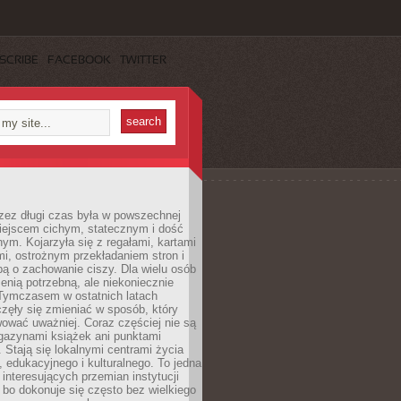
SCRIBE
FACEBOOK
TWITTER
rzez długi czas była w powszechnej
iejscem cichym, statecznym i dość
ym. Kojarzyła się z regałami, kartami
mi, ostrożnym przekładaniem stron i
ą o zachowanie ciszy. Dla wielu osób
zenią potrzebną, ale niekoniecznie
 Tymczasem w ostatnich latach
aczęły się zmieniać w sposób, który
ować uważniej. Coraz częściej nie są
agazynami książek ani punktami
Stają się lokalnymi centrami życia
 edukacyjnego i kulturalnego. To jedna
j interesujących przemian instytucji
 bo dokonuje się często bez wielkiego