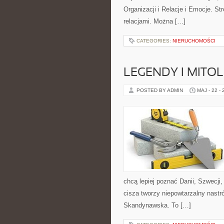
Organizacji i Relacje i Emocje. S
relacjami. Można […]
CATEGORIES:
NIERUCHOMOŚCI
LEGENDY I MITO
POSTED BY ADMIN
MAJ - 22 -
chcą lepiej poznać Danii, Szwecji, 
cisza tworzy niepowtarzalny nastró
Skandynawska. To […]