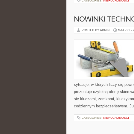
CATEGORIES:
NIERUCHOMOŚCI
NOWINKI TECHN
POSTED BY ADMIN
MAJ - 21 -
sytuacje, w których liczy się pew
prezentuje czytelną ofertę skiero
się kluczami, zamkami, kluczyka
codziennym bezpieczeństwem. Ju
CATEGORIES:
NIERUCHOMOŚCI