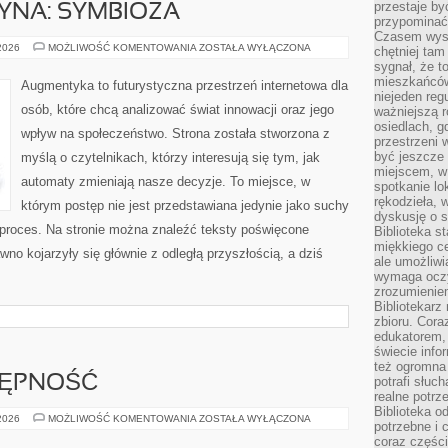
przestaje by
YNA: SYMBIOZA
przypominać
Czasem wysta
CZŁOWIEK–
 2026
MOŻLIWOŚĆ KOMENTOWANIA
ZOSTAŁA WYŁĄCZONA
chętniej tam
MASZYNA:
sygnał, że t
SYMBIOZA
mieszkańców
Augmentyka to futurystyczna przestrzeń internetowa dla
niejeden regu
osób, które chcą analizować świat innowacji oraz jego
ważniejszą r
osiedlach, g
wpływ na społeczeństwo. Strona została stworzona z
przestrzeni
być jeszcze
myślą o czytelnikach, którzy interesują się tym, jak
miejscem, w
automaty zmieniają nasze decyzje. To miejsce, w
spotkanie lo
rękodzieła, 
którym postęp nie jest przedstawiana jedynie jako suchy
dyskusję o s
 proces. Na stronie można znaleźć teksty poświęcone
Biblioteka s
miękkiego c
no kojarzyły się głównie z odległą przyszłością, a dziś
ale umożliwi
wymaga oczy
zrozumieniem 
Bibliotekarz
zbioru. Cora
edukatorem,
świecie info
też ogromna 
TĘPNOŚĆ
potrafi słuc
realne potrz
Biblioteka o
PODRÓŻE
 2026
MOŻLIWOŚĆ KOMENTOWANIA
ZOSTAŁA WYŁĄCZONA
potrzebne i 
I
DOSTĘPNOŚĆ
coraz części