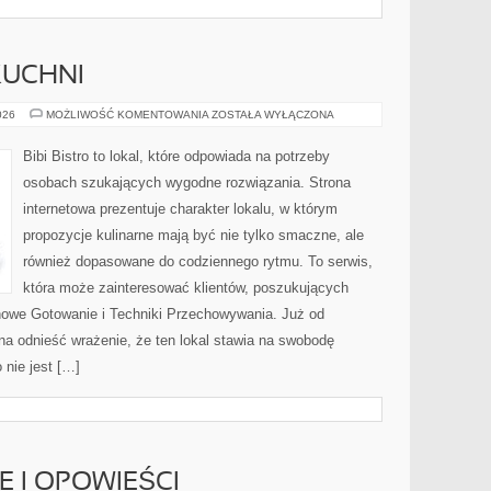
KUCHNI
ZERO-
026
MOŻLIWOŚĆ KOMENTOWANIA
ZOSTAŁA WYŁĄCZONA
WASTE
W
KUCHNI
Bibi Bistro to lokal, które odpowiada na potrzeby
osobach szukających wygodne rozwiązania. Strona
internetowa prezentuje charakter lokalu, w którym
propozycje kulinarne mają być nie tylko smaczne, ale
również dopasowane do codziennego rytmu. To serwis,
która może zainteresować klientów, poszukujących
owe Gotowanie i Techniki Przechowywania. Już od
na odnieść wrażenie, że ten lokal stawia na swobodę
nie jest […]
IE I OPOWIEŚCI