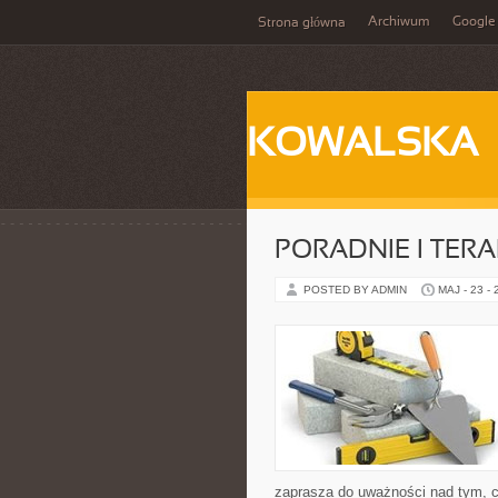
Archiwum
Google
Strona główna
KOWALSKA
PORADNIE I TERA
POSTED BY ADMIN
MAJ - 23 -
zaprasza do uważności nad tym, c