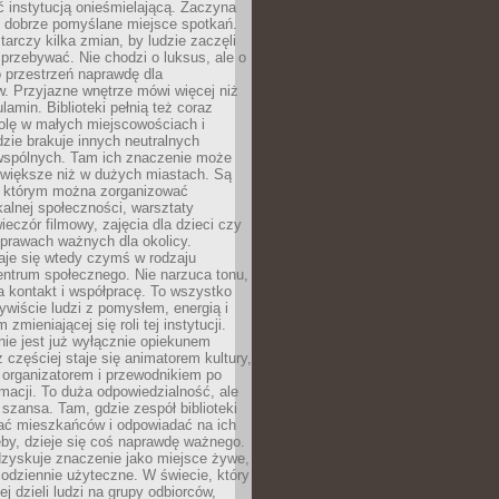
ć instytucją onieśmielającą. Zaczyna
 dobrze pomyślane miejsce spotkań.
rczy kilka zmian, by ludzie zaczęli
 przebywać. Nie chodzi o luksus, ale o
o przestrzeń naprawdę dla
. Przyjazne wnętrze mówi więcej niż
lamin. Biblioteki pełnią też coraz
olę w małych miejscowościach i
dzie brakuje innych neutralnych
 wspólnych. Tam ich znaczenie może
 większe niż w dużych miastach. Są
 którym można zorganizować
kalnej społeczności, warsztaty
wieczór filmowy, zajęcia dla dzieci czy
prawach ważnych dla okolicy.
taje się wtedy czymś w rodzaju
entrum społecznego. Nie narzuca tonu,
a kontakt i współpracę. To wszystko
wiście ludzi z pomysłem, energią i
zmieniającej się roli tej instytucji.
 nie jest już wyłącznie opiekunem
z częściej staje się animatorem kultury,
 organizatorem i przewodnikiem po
rmacji. To duża odpowiedzialność, ale
szansa. Tam, gdzie zespół biblioteki
hać mieszkańców i odpowiadać na ich
eby, dzieje się coś naprawdę ważnego.
dzyskuje znaczenie jako miejsce żywe,
codziennie użyteczne. W świecie, który
ej dzieli ludzi na grupy odbiorców,