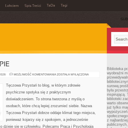
TaDa
Tagi
Łokciem
Spis Treści
SUB
PIE
Biblioteka p
wyobraźni m
PORADNIE
 2026
MOŻLIWOŚĆ KOMENTOWANIA
ZOSTAŁA WYŁĄCZONA
przewidywaln
I
TERAPIE
biblioteczny
Tęczowa Przystań to blog, w którym zdrowie
surową prośb
była przestr
psychiczne spotyka się z praktycznym
inspirującą.
biblioteki z
doświadczeniem. To strona tworzona z myślą o
warto obserw
osobach, które chcą lepiej zrozumieć siebie. Nazwa
już tylko m
wypożyczeń. 
Tęczowa Przystań dobrze oddaje klimat tego miejsca,
społecznego,
ponieważ kojarzy się z spokojem, a jednocześnie
z najbardzie
publicznych,
o dzieje się w człowieku. Polecamy Praca i Psychologia