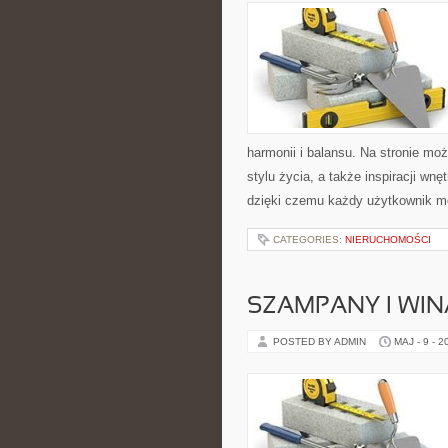
harmonii i balansu. Na stronie mo
stylu życia, a także inspiracji wn
dzięki czemu każdy użytkownik m
CATEGORIES:
NIERUCHOMOŚCI
SZAMPANY I WIN
POSTED BY ADMIN
MAJ - 9 - 2