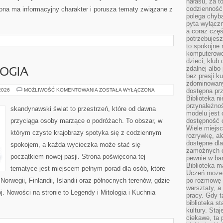
hałasu, za 
codzienność
trona ma informacyjny charakter i porusza tematy związane z
polega chyba
pyta wyłączn
a coraz częś
potrzebujesz
to spokojne 
komputerowe,
dzieci, klub
zdalnej albo
LOGIA
bez presji k
zdominowany
LEGENDY
 2026
MOŻLIWOŚĆ KOMENTOWANIA
ZOSTAŁA WYŁĄCZONA
dostępna pr
I
Biblioteka n
MITOLOGIA
przynależnoś
skandynawski świat to przestrzeń, które od dawna
modelu jest 
przyciąga osoby marzące o podróżach. To obszar, w
dostępność c
Wiele miejsc
którym czyste krajobrazy spotyka się z codziennym
rozrywkę, al
dostępne dla
spokojem, a każda wycieczka może stać się
zamożnych cz
początkiem nowej pasji. Strona poświęcona tej
pewnie w bar
Biblioteka m
tematyce jest miejscem pełnym porad dla osób, które
Uczeń może p
Norwegii, Finlandii, Islandii oraz północnych terenów, gdzie
po rozmowę i
warsztaty, a
j. Nowości na stronie to Legendy i Mitologia i Kuchnia
pracy. Gdy t
biblioteka st
kultury. Sta
ciekawe, ta