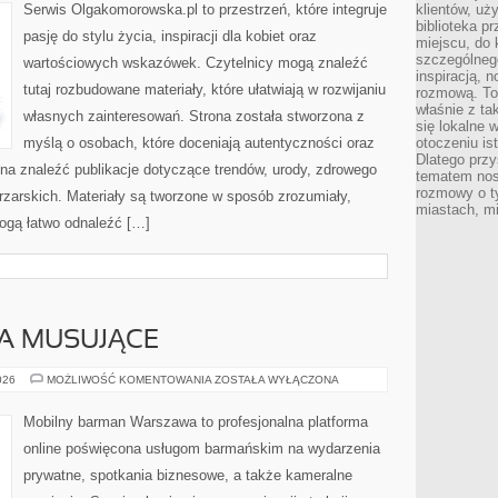
Serwis Olgakomorowska.pl to przestrzeń, które integruje
klientów, uż
biblioteka p
pasję do stylu życia, inspiracji dla kobiet oraz
miejscu, do
szczególneg
wartościowych wskazówek. Czytelnicy mogą znaleźć
inspiracją, 
tutaj rozbudowane materiały, które ułatwiają w rozwijaniu
rozmową. To
właśnie z ta
własnych zainteresowań. Strona została stworzona z
się lokalne 
myślą o osobach, które doceniają autentyczności oraz
otoczeniu is
Dlatego przy
żna znaleźć publikacje dotyczące trendów, urody, zdrowego
tematem nos
rozmowy o t
ętrzarskich. Materiały są tworzone w sposób zrozumiały,
miastach, mi
ogą łatwo odnaleźć […]
A MUSUJĄCE
SZAMPANY
026
MOŻLIWOŚĆ KOMENTOWANIA
ZOSTAŁA WYŁĄCZONA
I
WINA
MUSUJĄCE
Mobilny barman Warszawa to profesjonalna platforma
online poświęcona usługom barmańskim na wydarzenia
prywatne, spotkania biznesowe, a także kameralne