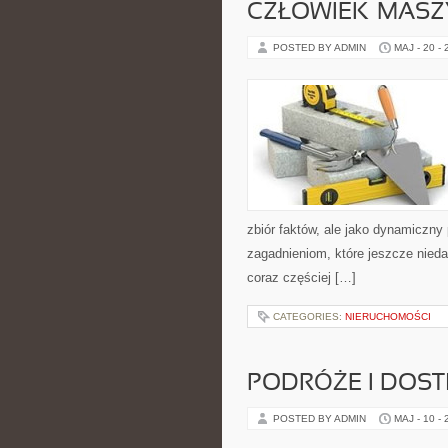
CZŁOWIEK–MASZ
POSTED BY ADMIN
MAJ - 20 -
zbiór faktów, ale jako dynamiczny
zagadnieniom, które jeszcze niedaw
coraz częściej […]
CATEGORIES:
NIERUCHOMOŚCI
PODRÓŻE I DOS
POSTED BY ADMIN
MAJ - 10 -