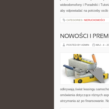
wideodomofony i Poradniki i Tutor
aby odpowiadać na potrzeby osób
CATEGORIES:
NIERUCHOMOŚCI
NOWOŚCI I PREM
POSTED BY ADMIN
MAJ - 4 - 2
odkrywają świat leasingu samoch
omówienia dotyczące różnych aspe
utrzymania aż po finansowanie. N