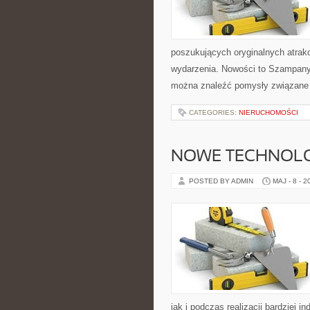
poszukujących oryginalnych atrak
wydarzenia. Nowości to Szampany
można znaleźć pomysły związane 
CATEGORIES:
NIERUCHOMOŚCI
NOWE TECHNOLO
POSTED BY ADMIN
MAJ - 8 - 2
jak i podczas realizacji bardziej 