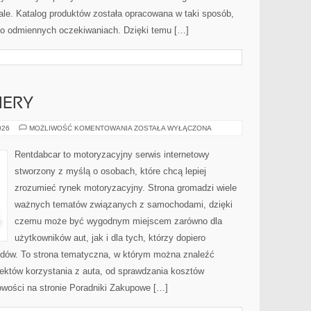
iale. Katalog produktów została opracowana w taki sposób,
 o odmiennych oczekiwaniach. Dzięki temu […]
IERY
NOWOŚCI
026
MOŻLIWOŚĆ KOMENTOWANIA
ZOSTAŁA WYŁĄCZONA
I
PREMIERY
Rentdabcar to motoryzacyjny serwis internetowy
stworzony z myślą o osobach, które chcą lepiej
zrozumieć rynek motoryzacyjny. Strona gromadzi wiele
ważnych tematów związanych z samochodami, dzięki
czemu może być wygodnym miejscem zarówno dla
użytkowników aut, jak i dla tych, którzy dopiero
odów. To strona tematyczna, w którym można znaleźć
któw korzystania z auta, od sprawdzania kosztów
owości na stronie Poradniki Zakupowe […]