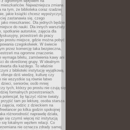
to z ogromnym wpływem na
 mieszkańców. Najważniejsza zmiana
 na tym, że biblioteka coraz rzadziej
ie, jakie książki chcesz wypożyczyć,
ciej zastanawia się, czego
 jako mieszkaniec. Dla jednych będzie
miejsce do nauki. Dla innych warsztaty
 spotkanie autorskie, zajęcia dla
 dyskusyjny, przestrzeń do pracy
 po prostu miejsce, gdzie można pobyć
upowania czegokolwiek. W świecie
m przez komercję taka bezpieczna,
zestrzeń ma ogromne znaczenie.
ie wymaga biletu, zamówienia kawy ani
ci do określonej grupy. W idealnym
otwarta dla każdego. To właśnie
zyni z biblioteki instytucję wyjątkową.
 oferuje dziś wiedzę, kulturę czy
e nie wszystkie są równie łatwo
 dzieci, seniorów, osób mniej
y tych, którzy po prostu nie czują się
dziej formalnych przestrzeniach.
a potencjał, by łączyć różne światy.
rzyjść tam po lekturę, osoba starsza
 zajęcia, rodzic z dzieckiem na
 freelancer po kilka godzin spokojnej
aka różnorodność naprawdę działa,
aje się czymś więcej niż instytucją
je się lokalnym węzłem relacji. Co
 przemiana nie oznacza zdrady samej