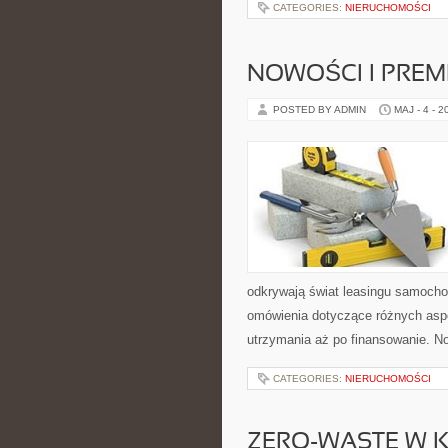
CATEGORIES:
NIERUCHOMOŚCI
NOWOŚCI I PREM
POSTED BY ADMIN
MAJ - 4 - 2
odkrywają świat leasingu samoch
omówienia dotyczące różnych aspe
utrzymania aż po finansowanie. N
CATEGORIES:
NIERUCHOMOŚCI
ZERO-WASTE W 