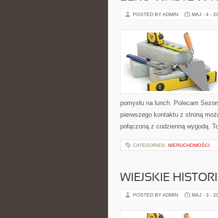
POSTED BY ADMIN
MAJ - 4 - 2
pomysłu na lunch. Polecam Sezon
pierwszego kontaktu z stroną moż
połączoną z codzienną wygodą. To 
CATEGORIES:
NIERUCHOMOŚCI
WIEJSKIE HISTOR
POSTED BY ADMIN
MAJ - 3 - 2