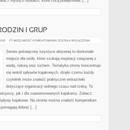
towana z myślą o osobach, które chcą podejmować […]
RODZIN I GRUP
PORADNIKI
2026
MOŻLIWOŚĆ KOMENTOWANIA
ZOSTAŁA WYŁĄCZONA
DLA
RODZIN
I
Serwis poświęcony turystyce aktywnej to doskonałe
GRUP
miejsce dla osób, które szukają inspiracji związanej z
wodą, naturą oraz ruchem. Tematyka strony koncentruje
się wokół spływów kajakowych, dzięki czemu każdy
czytelnik może znaleźć praktyczne wskazówki
dotyczące organizacji wolnego czasu nad rzeką. To
wicjuszy, jak i dla zaawansowanych kajakarzy. Zobacz:
i Spływy kajakowe. Na stronie można znaleźć kompendium
e pomagają dobrać […]