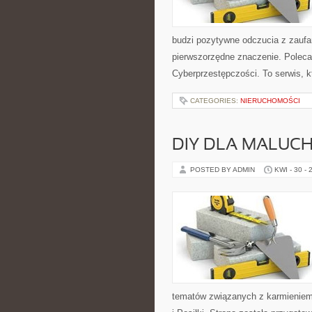
budzi pozytywne odczucia z zaufan
pierwszorzędne znaczenie. Poleca
Cyberprzestępczości. To serwis, k
CATEGORIES:
NIERUCHOMOŚCI
DIY DLA MALUC
POSTED BY ADMIN
KWI - 30 - 
tematów związanych z karmieniem.