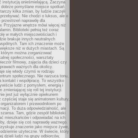
ć instytucją onieśmielającą. Zaczyna
 dobrze pomyślane miejsce spotkań.
rczy kilka zmian, by ludzie zaczęli
 przebywać. Nie chodzi o luksus, ale o
o przestrzeń naprawdę dla
. Przyjazne wnętrze mówi więcej niż
lamin. Biblioteki pełnią też coraz
olę w małych miejscowościach i
dzie brakuje innych neutralnych
 wspólnych. Tam ich znaczenie może
 większe niż w dużych miastach. Są
 którym można zorganizować
kalnej społeczności, warsztaty
wieczór filmowy, zajęcia dla dzieci czy
prawach ważnych dla okolicy.
taje się wtedy czymś w rodzaju
entrum społecznego. Nie narzuca tonu,
a kontakt i współpracę. To wszystko
wiście ludzi z pomysłem, energią i
zmieniającej się roli tej instytucji.
 nie jest już wyłącznie opiekunem
z częściej staje się animatorem kultury,
 organizatorem i przewodnikiem po
rmacji. To duża odpowiedzialność, ale
szansa. Tam, gdzie zespół biblioteki
hać mieszkańców i odpowiadać na ich
eby, dzieje się coś naprawdę ważnego.
dzyskuje znaczenie jako miejsce żywe,
codziennie użyteczne. W świecie, który
ej dzieli ludzi na grupy odbiorców,