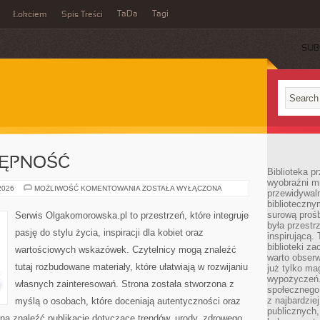
TaDa
Tagi
Łokciem
Spis Treści
SUB
TĘPNOŚĆ
Biblioteka p
wyobraźni m
PODRÓŻE
 2026
MOŻLIWOŚĆ KOMENTOWANIA
ZOSTAŁA WYŁĄCZONA
przewidywaln
I
biblioteczny
DOSTĘPNOŚĆ
surową prośb
Serwis Olgakomorowska.pl to przestrzeń, które integruje
była przestr
pasję do stylu życia, inspiracji dla kobiet oraz
inspirującą.
biblioteki z
wartościowych wskazówek. Czytelnicy mogą znaleźć
warto obserw
tutaj rozbudowane materiały, które ułatwiają w rozwijaniu
już tylko m
wypożyczeń. 
własnych zainteresowań. Strona została stworzona z
społecznego,
z najbardzie
myślą o osobach, które doceniają autentyczności oraz
publicznych,
żna znaleźć publikacje dotyczące trendów, urody, zdrowego