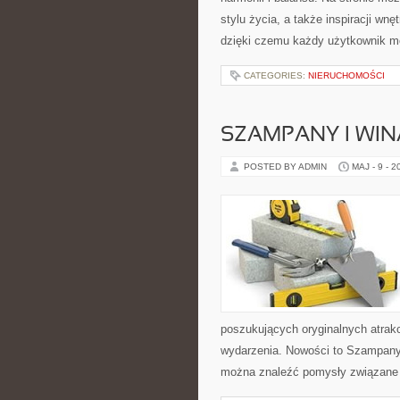
stylu życia, a także inspiracji wn
dzięki czemu każdy użytkownik m
CATEGORIES:
NIERUCHOMOŚCI
SZAMPANY I WIN
POSTED BY ADMIN
MAJ - 9 - 2
poszukujących oryginalnych atrak
wydarzenia. Nowości to Szampany
można znaleźć pomysły związane 