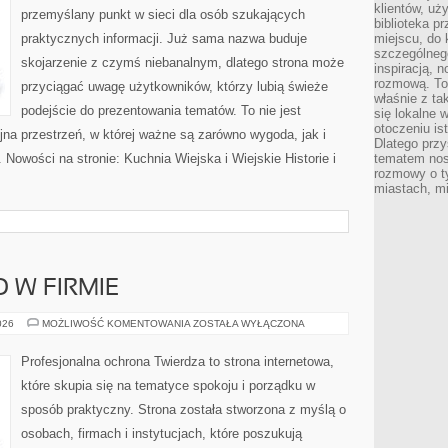
klientów, uż
przemyślany punkt w sieci dla osób szukających
biblioteka p
praktycznych informacji. Już sama nazwa buduje
miejscu, do
szczególneg
skojarzenie z czymś niebanalnym, dlatego strona może
inspiracją, 
rozmową. To
przyciągać uwagę użytkowników, którzy lubią świeże
właśnie z ta
podejście do prezentowania tematów. To nie jest
się lokalne 
otoczeniu is
ójna przestrzeń, w której ważne są zarówno wygoda, jak i
Dlatego przy
Nowości na stronie: Kuchnia Wiejska i Wiejskie Historie i
tematem nos
rozmowy o t
miastach, mi
 W FIRMIE
BEZPIECZEŃSTWO
026
MOŻLIWOŚĆ KOMENTOWANIA
ZOSTAŁA WYŁĄCZONA
W
FIRMIE
Profesjonalna ochrona Twierdza to strona internetowa,
które skupia się na tematyce spokoju i porządku w
sposób praktyczny. Strona została stworzona z myślą o
osobach, firmach i instytucjach, które poszukują