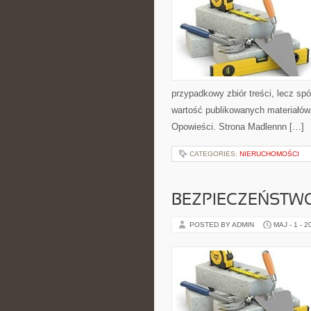
przypadkowy zbiór treści, lecz sp
wartość publikowanych materiałów. 
Opowieści. Strona Madlennn […]
CATEGORIES:
NIERUCHOMOŚCI
BEZPIECZEŃSTWO
POSTED BY ADMIN
MAJ - 1 - 2