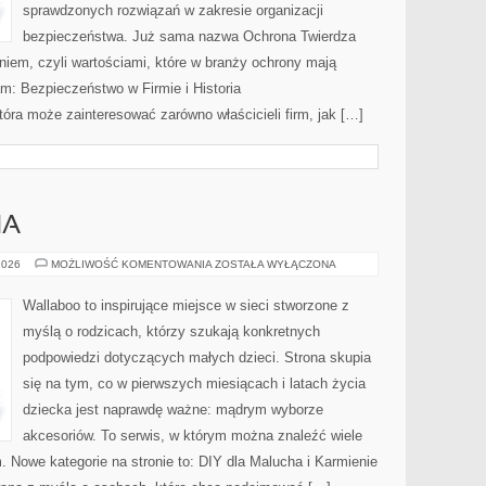
sprawdzonych rozwiązań w zakresie organizacji
bezpieczeństwa. Już sama nazwa Ochrona Twierdza
iem, czyli wartościami, które w branży ochrony mają
m: Bezpieczeństwo w Firmie i Historia
tóra może zainteresować zarówno właścicieli firm, jak […]
HA
DIY
2026
MOŻLIWOŚĆ KOMENTOWANIA
ZOSTAŁA WYŁĄCZONA
DLA
MALUCHA
Wallaboo to inspirujące miejsce w sieci stworzone z
myślą o rodzicach, którzy szukają konkretnych
podpowiedzi dotyczących małych dzieci. Strona skupia
się na tym, co w pierwszych miesiącach i latach życia
dziecka jest naprawdę ważne: mądrym wyborze
akcesoriów. To serwis, w którym można znaleźć wiele
 Nowe kategorie na stronie to: DIY dla Malucha i Karmienie