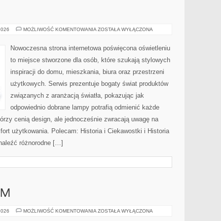
E
TESTY
2026
MOŻLIWOŚĆ KOMENTOWANIA
ZOSTAŁA WYŁĄCZONA
I
RECENZJE
Nowoczesna strona internetowa poświęcona oświetleniu
to miejsce stworzone dla osób, które szukają stylowych
inspiracji do domu, mieszkania, biura oraz przestrzeni
użytkowych. Serwis prezentuje bogaty świat produktów
związanych z aranżacją światła, pokazując jak
odpowiednio dobrane lampy potrafią odmienić każde
którzy cenią design, ale jednocześnie zwracają uwagę na
ort użytkowania. Polecam: Historia i Ciekawostki i Historia
znaleźć różnorodne […]
UM
LUKSUS
2026
MOŻLIWOŚĆ KOMENTOWANIA
ZOSTAŁA WYŁĄCZONA
I