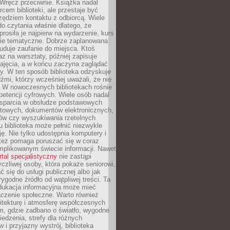
. Wręcz przeciwnie. Książka nadal
rcem biblioteki, ale przestaje być
zędziem kontaktu z odbiorcą. Wiele
o czytania właśnie dlatego, że
prosiła je najpierw na wydarzenie, kurs
nie tematyczne. Dobrze zaplanowana
duje zaufanie do miejsca. Ktoś
az na warsztaty, później zapisuje
zajęcia, a w końcu zaczyna zaglądać
y. W ten sposób biblioteka odzyskuje
dźmi, którzy wcześniej uważali, że nie
h. W nowoczesnych bibliotekach rośnie
petencji cyfrowych. Wiele osób nadal
wsparcia w obsłudze podstawowych
etowych, dokumentów elektronicznych,
ów czy wyszukiwania rzetelnych
Tu biblioteka może pełnić niezwykle
ę. Nie tylko udostępnia komputery i
e też pomaga poruszać się w coraz
mplikowanym świecie informacji. Nawet
rtal specjalistyczny
nie zastąpi
yczliwej osoby, która pokaże seniorowi,
ć się do usługi publicznej albo jak
rygodne źródło od wątpliwej treści. Ta
dukacja informacyjna może mieć
czenie społeczne. Warto również
itekturę i atmosferę współczesnych
am, gdzie zadbano o światło, wygodne
iedzenia, strefy dla różnych
 i przyjazny wystrój, biblioteka