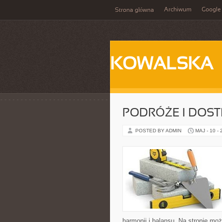
Archiwum
Google
Strona główna
KOWALSKA
PODRÓŻE I DOS
POSTED BY ADMIN
MAJ - 10 -
harmonii i balansu. Na stronie mo