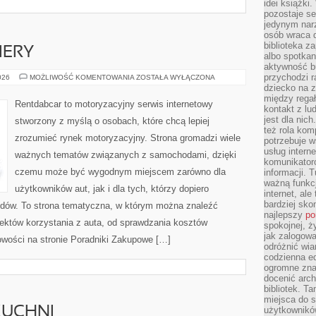
idei książki
pozostaje se
jedynym nar
osób wraca d
biblioteka za
IERY
albo spotka
aktywność bu
przychodzi r
NOWOŚCI
026
MOŻLIWOŚĆ KOMENTOWANIA
ZOSTAŁA WYŁĄCZONA
I
dziecko na 
PREMIERY
między regał
Rentdabcar to motoryzacyjny serwis internetowy
kontakt z lu
jest dla nic
stworzony z myślą o osobach, które chcą lepiej
też rola kom
zrozumieć rynek motoryzacyjny. Strona gromadzi wiele
potrzebuje 
usług intern
ważnych tematów związanych z samochodami, dzięki
komunikator
czemu może być wygodnym miejscem zarówno dla
informacji. 
ważną funkcj
użytkowników aut, jak i dla tych, którzy dopiero
internet, al
bardziej sko
odów. To strona tematyczna, w którym można znaleźć
najlepszy
po
któw korzystania z auta, od sprawdzania kosztów
spokojnej, ż
jak zalogowa
owości na stronie Poradniki Zakupowe […]
odróżnić wia
codzienna e
ogromne zna
docenić arch
bibliotek. T
miejsca do s
KUCHNI
użytkowników