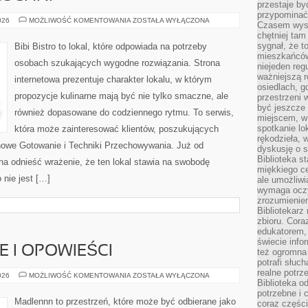
przestaje by
przypominać
ZERO-
026
MOŻLIWOŚĆ KOMENTOWANIA
ZOSTAŁA WYŁĄCZONA
Czasem wysta
WASTE
chętniej tam
W
KUCHNI
sygnał, że t
Bibi Bistro to lokal, które odpowiada na potrzeby
mieszkańców
osobach szukających wygodne rozwiązania. Strona
niejeden regu
ważniejszą r
internetowa prezentuje charakter lokalu, w którym
osiedlach, g
propozycje kulinarne mają być nie tylko smaczne, ale
przestrzeni
być jeszcze
również dopasowane do codziennego rytmu. To serwis,
miejscem, w
spotkanie lo
która może zainteresować klientów, poszukujących
rękodzieła, 
owe Gotowanie i Techniki Przechowywania. Już od
dyskusję o s
Biblioteka s
na odnieść wrażenie, że ten lokal stawia na swobodę
miękkiego c
nie jest […]
ale umożliwi
wymaga oczy
zrozumieniem 
Bibliotekarz
zbioru. Cora
edukatorem,
świecie info
IE I OPOWIEŚCI
też ogromna 
potrafi słuc
realne potrz
WIEJSKIE
026
MOŻLIWOŚĆ KOMENTOWANIA
ZOSTAŁA WYŁĄCZONA
Biblioteka o
HISTORIE
I
potrzebne i 
OPOWIEŚCI
Madlennn to przestrzeń, które może być odbierane jako
coraz części