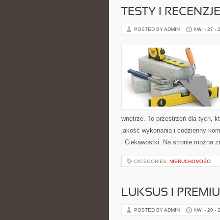
TESTY I RECENZJ
POSTED BY ADMIN
KWI - 27 - 
wnętrze. To przestrzeń dla tych, 
jakość wykonania i codzienny komf
i Ciekawostki. Na stronie można 
CATEGORIES:
NIERUCHOMOŚCI
LUKSUS I PREMI
POSTED BY ADMIN
KWI - 20 - 