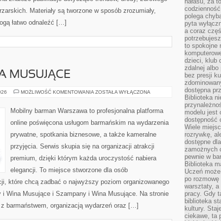
hałasu, za 
codzienność
ętrzarskich. Materiały są tworzone w sposób zrozumiały,
polega chyba
ogą łatwo odnaleźć […]
pyta wyłączn
a coraz częś
potrzebujesz
to spokojne 
komputerowe,
dzieci, klub
zdalnej albo
A MUSUJĄCE
bez presji k
zdominowany
dostępna pr
SZAMPANY
026
MOŻLIWOŚĆ KOMENTOWANIA
ZOSTAŁA WYŁĄCZONA
Biblioteka n
I
WINA
przynależnoś
MUSUJĄCE
Mobilny barman Warszawa to profesjonalna platforma
modelu jest 
dostępność c
online poświęcona usługom barmańskim na wydarzenia
Wiele miejsc
prywatne, spotkania biznesowe, a także kameralne
rozrywkę, al
dostępne dla
przyjęcia. Serwis skupia się na organizacji atrakcji
zamożnych cz
pewnie w bar
premium, dzięki którym każda uroczystość nabiera
Biblioteka m
elegancji. To miejsce stworzone dla osób
Uczeń może p
po rozmowę i
cji, które chcą zadbać o najwyższy poziom organizowanego
warsztaty, a
 i Wina Musujące i Szampany i Wina Musujące. Na stronie
pracy. Gdy t
biblioteka st
z barmaństwem, organizacją wydarzeń oraz […]
kultury. Sta
ciekawe, ta