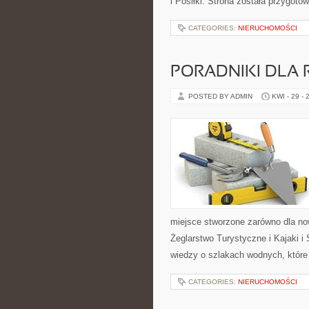
i Posiłki. Strona została przygo
CATEGORIES:
NIERUCHOMOŚCI
PORADNIKI DLA 
POSTED BY ADMIN
KWI - 29 - 
miejsce stworzone zarówno dla no
Żeglarstwo Turystyczne i Kajaki 
wiedzy o szlakach wodnych, któr
CATEGORIES:
NIERUCHOMOŚCI