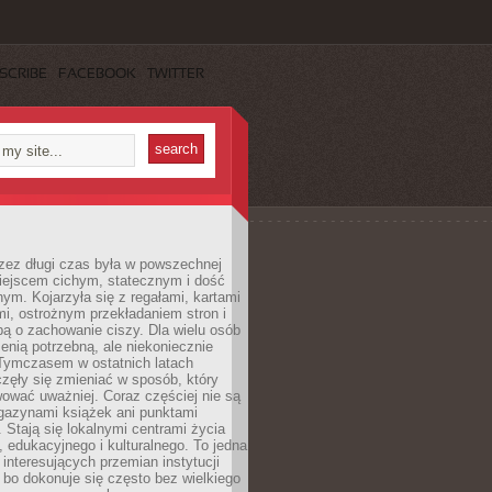
SCRIBE
FACEBOOK
TWITTER
rzez długi czas była w powszechnej
iejscem cichym, statecznym i dość
ym. Kojarzyła się z regałami, kartami
mi, ostrożnym przekładaniem stron i
ą o zachowanie ciszy. Dla wielu osób
zenią potrzebną, ale niekoniecznie
 Tymczasem w ostatnich latach
aczęły się zmieniać w sposób, który
ować uważniej. Coraz częściej nie są
agazynami książek ani punktami
Stają się lokalnymi centrami życia
 edukacyjnego i kulturalnego. To jedna
j interesujących przemian instytucji
 bo dokonuje się często bez wielkiego