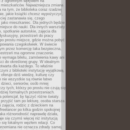
to z ogromnym wpływem na
 mieszkańców. Najważniejsza zmiana
 na tym, że biblioteka coraz rzadziej
ie, jakie książki chcesz wypożyczyć,
ciej zastanawia się, czego
 jako mieszkaniec. Dla jednych będzie
miejsce do nauki. Dla innych warsztaty
 spotkanie autorskie, zajęcia dla
 dyskusyjny, przestrzeń do pracy
 po prostu miejsce, gdzie można pobyć
upowania czegokolwiek. W świecie
m przez komercję taka bezpieczna,
zestrzeń ma ogromne znaczenie.
ie wymaga biletu, zamówienia kawy ani
ci do określonej grupy. W idealnym
otwarta dla każdego. To właśnie
zyni z biblioteki instytucję wyjątkową.
 oferuje dziś wiedzę, kulturę czy
e nie wszystkie są równie łatwo
 dzieci, seniorów, osób mniej
y tych, którzy po prostu nie czują się
dziej formalnych przestrzeniach.
a potencjał, by łączyć różne światy.
rzyjść tam po lekturę, osoba starsza
 zajęcia, rodzic z dzieckiem na
 freelancer po kilka godzin spokojnej
aka różnorodność naprawdę działa,
aje się czymś więcej niż instytucją
je się lokalnym węzłem relacji. Co
 przemiana nie oznacza zdrady samej