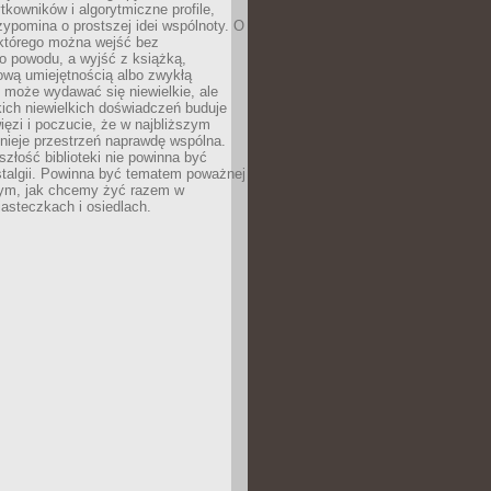
ytkowników i algorytmiczne profile,
rzypomina o prostszej idei wspólnoty. O
 którego można wejść bez
o powodu, a wyjść z książką,
nową umiejętnością albo zwykłą
 może wydawać się niewielkie, ale
kich niewielkich doświadczeń buduje
więzi i poczucie, że w najbliższym
tnieje przestrzeń naprawdę wspólna.
szłość biblioteki nie powinna być
talgii. Powinna być tematem poważnej
ym, jak chcemy żyć razem w
asteczkach i osiedlach.