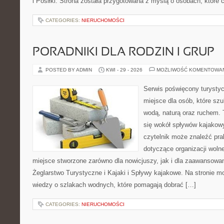
i Posiłki. Strona została przygotowana z myślą o osobach, któr
CATEGORIES:
NIERUCHOMOŚCI
PORADNIKI DLA RODZIN I GRUP
POSTED BY ADMIN
KWI - 29 - 2026
MOŻLIWOŚĆ KOMENTOWA
Serwis poświęcony turystyc
miejsce dla osób, które szu
wodą, naturą oraz ruchem. 
się wokół spływów kajakow
czytelnik może znaleźć pr
dotyczące organizacji woln
miejsce stworzone zarówno dla nowicjuszy, jak i dla zaawansowa
Żeglarstwo Turystyczne i Kajaki i Spływy kajakowe. Na stronie
wiedzy o szlakach wodnych, które pomagają dobrać […]
CATEGORIES:
NIERUCHOMOŚCI