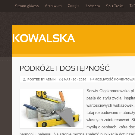
Archiwum
Google
Ta
Strona główna
Łokciem
Spis Treści
KOWALSKA
PODRÓŻE I DOSTĘPNOŚĆ
POSTED BY ADMIN
MAJ - 10 - 2026
MOŻLIWOŚĆ KOMENTOWA
Serwis Olgakomorowska.pl to
pasję do stylu życia, inspira
wartościowych wskazówek.
tutaj rozbudowane materiały,
własnych zainteresowań. St
myślą o osobach, które doc
harmonii i balansu. Na stronie można znaleźć publikacje dotyczą