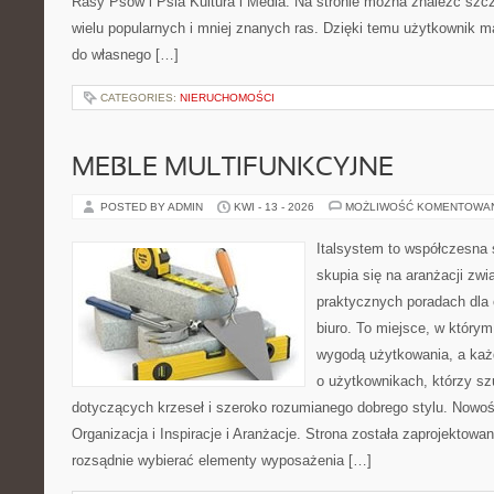
Rasy Psów i Psia Kultura i Media. Na stronie można znaleźć szc
wielu popularnych i mniej znanych ras. Dzięki temu użytkownik
do własnego […]
CATEGORIES:
NIERUCHOMOŚCI
MEBLE MULTIFUNKCYJNE
POSTED BY ADMIN
KWI - 13 - 2026
MOŻLIWOŚĆ KOMENTOWA
Italsystem to współczesna s
skupia się na aranżacji zw
praktycznych poradach dla
biuro. To miejsce, w którym
wygodą użytkowania, a każd
o użytkownikach, którzy s
dotyczących krzeseł i szeroko rozumianego dobrego stylu. Nowoś
Organizacja i Inspiracje i Aranżacje. Strona została zaprojektowa
rozsądnie wybierać elementy wyposażenia […]