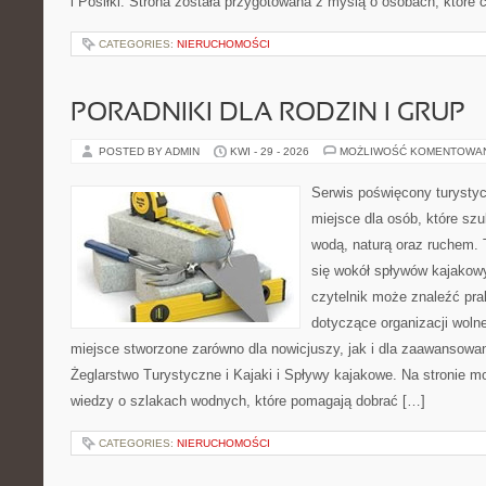
i Posiłki. Strona została przygotowana z myślą o osobach, któr
CATEGORIES:
NIERUCHOMOŚCI
PORADNIKI DLA RODZIN I GRUP
POSTED BY ADMIN
KWI - 29 - 2026
MOŻLIWOŚĆ KOMENTOWA
Serwis poświęcony turystyc
miejsce dla osób, które szu
wodą, naturą oraz ruchem. 
się wokół spływów kajakow
czytelnik może znaleźć pr
dotyczące organizacji woln
miejsce stworzone zarówno dla nowicjuszy, jak i dla zaawansowa
Żeglarstwo Turystyczne i Kajaki i Spływy kajakowe. Na stronie
wiedzy o szlakach wodnych, które pomagają dobrać […]
CATEGORIES:
NIERUCHOMOŚCI