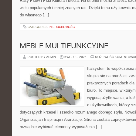
Rasy Psów i Psia Kultura i Media. Na stronie można znaleźć szc
wielu popularnych i mniej znanych ras. Dzięki temu użytkownik
do własnego […]
CATEGORIES:
NIERUCHOMOŚCI
MEBLE MULTIFUNKCYJNE
POSTED BY ADMIN
KWI - 13 - 2026
MOŻLIWOŚĆ KOMENTOWA
Italsystem to współczesna s
skupia się na aranżacji zw
praktycznych poradach dla
biuro. To miejsce, w którym
wygodą użytkowania, a każd
o użytkownikach, którzy s
dotyczących krzeseł i szeroko rozumianego dobrego stylu. Nowoś
Organizacja i Inspiracje i Aranżacje. Strona została zaprojektowa
rozsądnie wybierać elementy wyposażenia […]