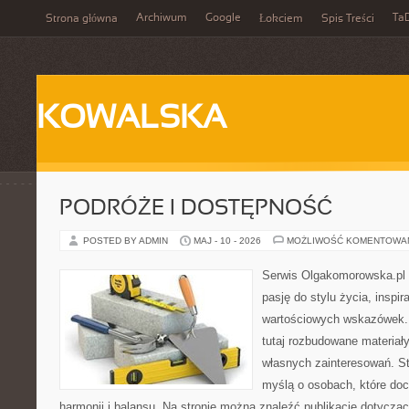
Archiwum
Google
Ta
Strona główna
Łokciem
Spis Treści
KOWALSKA
PODRÓŻE I DOSTĘPNOŚĆ
POSTED BY ADMIN
MAJ - 10 - 2026
MOŻLIWOŚĆ KOMENTOWA
Serwis Olgakomorowska.pl to
pasję do stylu życia, inspira
wartościowych wskazówek.
tutaj rozbudowane materiały,
własnych zainteresowań. St
myślą o osobach, które doc
harmonii i balansu. Na stronie można znaleźć publikacje dotyczą