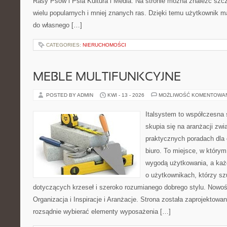
Rasy Psów i Psia Kultura i Media. Na stronie można znaleźć szc
wielu popularnych i mniej znanych ras. Dzięki temu użytkownik
do własnego […]
CATEGORIES:
NIERUCHOMOŚCI
MEBLE MULTIFUNKCYJNE
POSTED BY ADMIN
KWI - 13 - 2026
MOŻLIWOŚĆ KOMENTOWA
Italsystem to współczesna s
skupia się na aranżacji zw
praktycznych poradach dla
biuro. To miejsce, w którym
wygodą użytkowania, a każd
o użytkownikach, którzy s
dotyczących krzeseł i szeroko rozumianego dobrego stylu. Nowoś
Organizacja i Inspiracje i Aranżacje. Strona została zaprojektowa
rozsądnie wybierać elementy wyposażenia […]