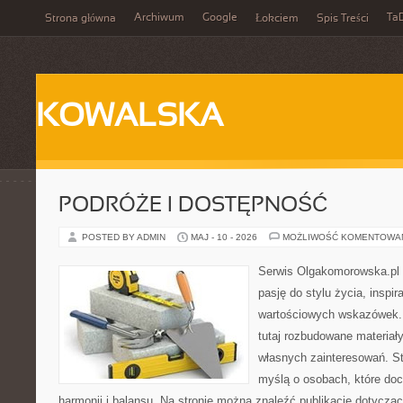
Archiwum
Google
Ta
Strona główna
Łokciem
Spis Treści
KOWALSKA
PODRÓŻE I DOSTĘPNOŚĆ
POSTED BY ADMIN
MAJ - 10 - 2026
MOŻLIWOŚĆ KOMENTOWA
Serwis Olgakomorowska.pl to
pasję do stylu życia, inspira
wartościowych wskazówek.
tutaj rozbudowane materiały,
własnych zainteresowań. St
myślą o osobach, które doc
harmonii i balansu. Na stronie można znaleźć publikacje dotyczą