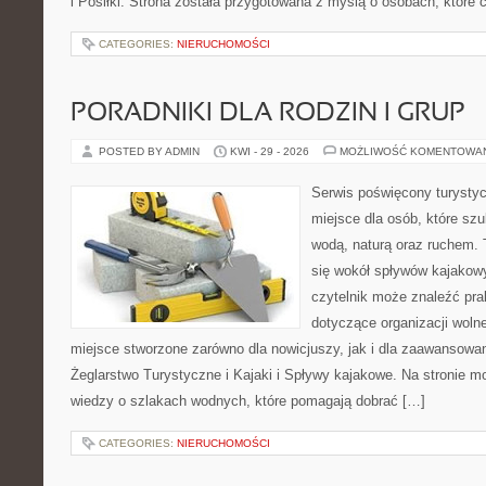
i Posiłki. Strona została przygotowana z myślą o osobach, któr
CATEGORIES:
NIERUCHOMOŚCI
PORADNIKI DLA RODZIN I GRUP
POSTED BY ADMIN
KWI - 29 - 2026
MOŻLIWOŚĆ KOMENTOWA
Serwis poświęcony turystyc
miejsce dla osób, które szu
wodą, naturą oraz ruchem. 
się wokół spływów kajakow
czytelnik może znaleźć pr
dotyczące organizacji woln
miejsce stworzone zarówno dla nowicjuszy, jak i dla zaawansowa
Żeglarstwo Turystyczne i Kajaki i Spływy kajakowe. Na stronie
wiedzy o szlakach wodnych, które pomagają dobrać […]
CATEGORIES:
NIERUCHOMOŚCI