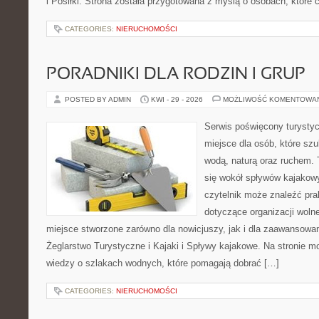
i Posiłki. Strona została przygotowana z myślą o osobach, któr
CATEGORIES:
NIERUCHOMOŚCI
PORADNIKI DLA RODZIN I GRUP
POSTED BY ADMIN
KWI - 29 - 2026
MOŻLIWOŚĆ KOMENTOWA
Serwis poświęcony turystyc
miejsce dla osób, które szu
wodą, naturą oraz ruchem. 
się wokół spływów kajakow
czytelnik może znaleźć pr
dotyczące organizacji woln
miejsce stworzone zarówno dla nowicjuszy, jak i dla zaawansowa
Żeglarstwo Turystyczne i Kajaki i Spływy kajakowe. Na stronie
wiedzy o szlakach wodnych, które pomagają dobrać […]
CATEGORIES:
NIERUCHOMOŚCI