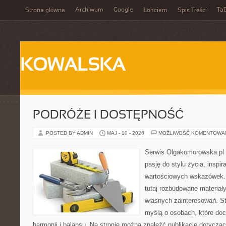
Archiwum
Google
Ta
Strona główna
Łokciem
Spis Treści
KOWALSKA
PODRÓŻE I DOSTĘPNOŚĆ
POSTED BY ADMIN
MAJ - 10 - 2026
MOŻLIWOŚĆ KOMENTOWA
Serwis Olgakomorowska.pl to
pasję do stylu życia, inspira
wartościowych wskazówek.
tutaj rozbudowane materiały,
własnych zainteresowań. St
myślą o osobach, które doc
harmonii i balansu. Na stronie można znaleźć publikacje dotyczą