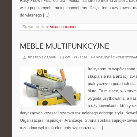
Rasy Psów i Psia Kultura i Media. Na stronie można znaleźć szc
wielu popularnych i mniej znanych ras. Dzięki temu użytkownik
do własnego […]
CATEGORIES:
NIERUCHOMOŚCI
MEBLE MULTIFUNKCYJNE
POSTED BY ADMIN
KWI - 13 - 2026
MOŻLIWOŚĆ KOMENTOWA
Italsystem to współczesna s
skupia się na aranżacji zw
praktycznych poradach dla
biuro. To miejsce, w którym
wygodą użytkowania, a każd
o użytkownikach, którzy s
dotyczących krzeseł i szeroko rozumianego dobrego stylu. Nowoś
Organizacja i Inspiracje i Aranżacje. Strona została zaprojektowa
rozsądnie wybierać elementy wyposażenia […]