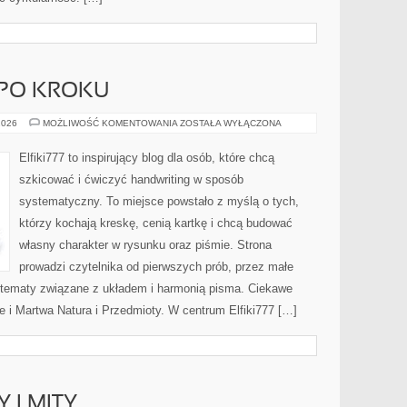
 PO KROKU
PROJEKTY
2026
MOŻLIWOŚĆ KOMENTOWANIA
ZOSTAŁA WYŁĄCZONA
KROK
PO
KROKU
Elfiki777 to inspirujący blog dla osób, które chcą
szkicować i ćwiczyć handwriting w sposób
systematyczny. To miejsce powstało z myślą o tych,
którzy kochają kreskę, cenią kartkę i chcą budować
własny charakter w rysunku oraz piśmie. Strona
prowadzi czytelnika od pierwszych prób, przez małe
e tematy związane z układem i harmonią pisma. Ciekawe
e i Martwa Natura i Przedmioty. W centrum Elfiki777 […]
 I MITY