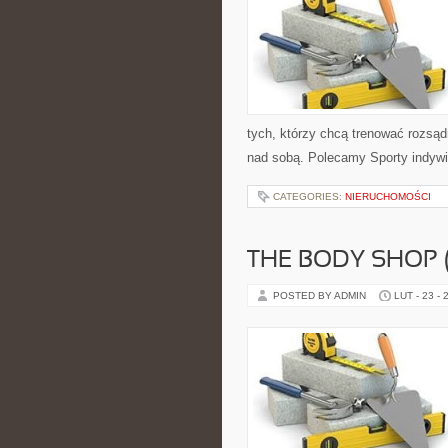
tych, którzy chcą trenować rozsądn
nad sobą. Polecamy Sporty indywi
CATEGORIES:
NIERUCHOMOŚCI
THE BODY SHOP 
POSTED BY ADMIN
LUT - 23 - 