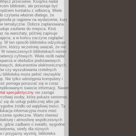
. Wręcz przeciwnie. Książka nadal
rcem biblioteki, ale przestaje być
zędziem kontaktu z odbiorcą. Wiele
o czytania właśnie dlatego, że
prosiła je najpierw na wydarzenie, kurs
nie tematyczne. Dobrze zaplanowana
duje zaufanie do miejsca. Ktoś
az na warsztaty, później zapisuje
zajęcia, a w końcu zaczyna zaglądać
y. W ten sposób biblioteka odzyskuje
dźmi, którzy wcześniej uważali, że nie
h. W nowoczesnych bibliotekach rośnie
petencji cyfrowych. Wiele osób nadal
wsparcia w obsłudze podstawowych
etowych, dokumentów elektronicznych,
ów czy wyszukiwania rzetelnych
Tu biblioteka może pełnić niezwykle
ę. Nie tylko udostępnia komputery i
e też pomaga poruszać się w coraz
mplikowanym świecie informacji. Nawet
rtal specjalistyczny
nie zastąpi
yczliwej osoby, która pokaże seniorowi,
ć się do usługi publicznej albo jak
rygodne źródło od wątpliwej treści. Ta
dukacja informacyjna może mieć
czenie społeczne. Warto również
itekturę i atmosferę współczesnych
am, gdzie zadbano o światło, wygodne
iedzenia, strefy dla różnych
 i przyjazny wystrój, biblioteka