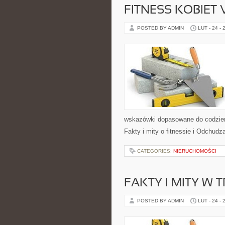
FITNESS KOBIET
POSTED BY ADMIN
LUT - 24 - 
wskazówki dopasowane do codzienno
Fakty i mity o fitnessie i Odchud
CATEGORIES:
NIERUCHOMOŚCI
FAKTY I MITY W 
POSTED BY ADMIN
LUT - 24 - 