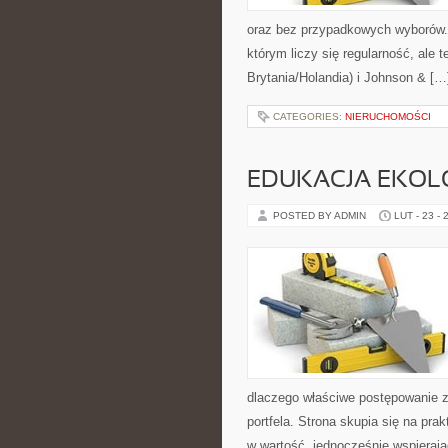
oraz bez przypadkowych wyborów. S
którym liczy się regularność, ale 
Brytania/Holandia) i Johnson & […
CATEGORIES:
NIERUCHOMOŚCI
EDUKACJA EKOL
POSTED BY ADMIN
LUT - 23 - 
dlaczego właściwe postępowanie z
portfela. Strona skupia się na pr
w wartość, jednocześnie wspierają