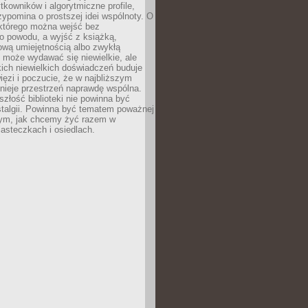
ytkowników i algorytmiczne profile,
rzypomina o prostszej idei wspólnoty. O
 którego można wejść bez
o powodu, a wyjść z książką,
nową umiejętnością albo zwykłą
 może wydawać się niewielkie, ale
kich niewielkich doświadczeń buduje
więzi i poczucie, że w najbliższym
tnieje przestrzeń naprawdę wspólna.
szłość biblioteki nie powinna być
talgii. Powinna być tematem poważnej
ym, jak chcemy żyć razem w
asteczkach i osiedlach.