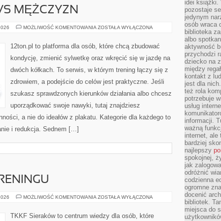
idei książki
 VS MĘŻCZYZN
pozostaje se
jedynym nar
osób wraca d
FITNESS
2026
MOŻLIWOŚĆ KOMENTOWANIA
ZOSTAŁA WYŁĄCZONA
biblioteka za
KOBIET
VS
albo spotka
MĘŻCZYZN
12ton.pl to platforma dla osób, które chcą zbudować
aktywność bu
przychodzi r
kondycję, zmienić sylwetkę oraz wkręcić się w jazdę na
dziecko na 
między regał
dwóch kółkach. To serwis, w którym trening łączy się z
kontakt z lu
zdrowiem, a podejście do celów jest praktyczne. Jeśli
jest dla nic
też rola kom
szukasz sprawdzonych kierunków działania albo chcesz
potrzebuje 
uporządkować swoje nawyki, tutaj znajdziesz
usług intern
komunikator
ści, a nie do ideałów z plakatu. Kategorie dla każdego to
informacji. 
ważną funkcj
zanie i redukcja. Sednem […]
internet, al
bardziej sko
najlepszy
po
spokojnej, ż
jak zalogowa
odróżnić wia
TRENINGU
codzienna e
ogromne zna
docenić arch
FAKTY
2026
MOŻLIWOŚĆ KOMENTOWANIA
ZOSTAŁA WYŁĄCZONA
bibliotek. T
I
MITY
miejsca do s
W
TKKF Sieraków to centrum wiedzy dla osób, które
użytkowników
TRENINGU