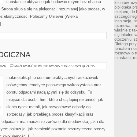
substancje aktywne i jak budować rutynę bez chaosu
klientów, uż
biblioteka p
trona skupia się na pielęgnacji rozumianej jako proces, w
miejscu, do
też elastyczność. Polecamy Unilever (Wielka
szczególneg
inspiracją, 
]
rozmową. To
właśnie z ta
się lokalne 
otoczeniu is
Dlatego przy
tematem nos
rozmowy o t
OGICZNA
miastach, mi
EDUKACJA
2026
MOŻLIWOŚĆ KOMENTOWANIA
ZOSTAŁA WYŁĄCZONA
EKOLOGICZNA
makmetalik.pl to centrum praktycznych wskazówek
poświęcony tematyce ponownego wykorzystania oraz
obrotu odpadami nadającymi się do odzysku. To
miejsce dla osób i firm, które chcą lepiej rozumieć, jak
działa rynek metali, jak przygotować odpady do
sprzedaży, jak przebiega proces klasyfikacji oraz
 odpadami ma znaczenie zarówno dla środowiska, jak i dla
aktyce: pokazuje, jak zamienić pozornie bezużyteczne rzeczy
c cyrkularność. […]