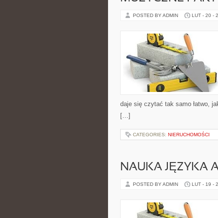
POSTED BY ADMIN
LUT - 20 - 
daje się czytać tak samo łatwo, ja
[…]
CATEGORIES:
NIERUCHOMOŚCI
NAUKA JĘZYKA A
POSTED BY ADMIN
LUT - 19 - 