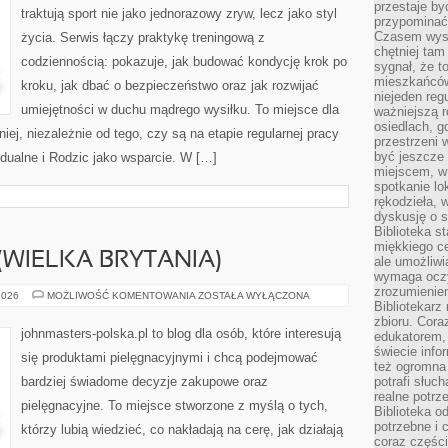
przestaje by
traktują sport nie jako jednorazowy zryw, lecz jako styl
przypominać
Czasem wysta
życia. Serwis łączy praktykę treningową z
chętniej tam
codziennością: pokazuje, jak budować kondycję krok po
sygnał, że t
mieszkańców
kroku, jak dbać o bezpieczeństwo oraz jak rozwijać
niejeden regu
umiejętności w duchu mądrego wysiłku. To miejsce dla
ważniejszą r
osiedlach, g
iej, niezależnie od tego, czy są na etapie regularnej pracy
przestrzeni
być jeszcze
dualne i Rodzic jako wsparcie. W […]
miejscem, w
spotkanie lo
rękodzieła, 
dyskusję o s
Biblioteka s
miękkiego c
(WIELKA BRYTANIA)
ale umożliwi
wymaga oczy
zrozumieniem 
THE
2026
MOŻLIWOŚĆ KOMENTOWANIA
ZOSTAŁA WYŁĄCZONA
Bibliotekarz
BODY
SHOP
zbioru. Cora
(WIELKA
johnmasters-polska.pl to blog dla osób, które interesują
edukatorem,
BRYTANIA)
świecie info
się produktami pielęgnacyjnymi i chcą podejmować
też ogromna 
bardziej świadome decyzje zakupowe oraz
potrafi słuc
realne potrz
pielęgnacyjne. To miejsce stworzone z myślą o tych,
Biblioteka o
potrzebne i 
którzy lubią wiedzieć, co nakładają na cerę, jak działają
coraz części