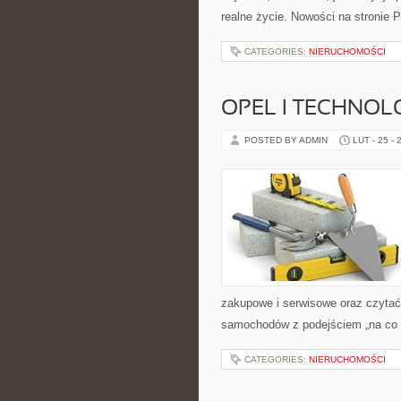
realne życie. Nowości na stronie P
CATEGORIES:
NIERUCHOMOŚCI
OPEL I TECHNOL
POSTED BY ADMIN
LUT - 25 - 
zakupowe i serwisowe oraz czytać 
samochodów z podejściem „na co dz
CATEGORIES:
NIERUCHOMOŚCI