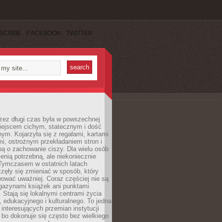
SCRIBE
FACEBOOK
TWITTER
rzez długi czas była w powszechnej
iejscem cichym, statecznym i dość
ym. Kojarzyła się z regałami, kartami
mi, ostrożnym przekładaniem stron i
ą o zachowanie ciszy. Dla wielu osób
zenią potrzebną, ale niekoniecznie
 Tymczasem w ostatnich latach
aczęły się zmieniać w sposób, który
ować uważniej. Coraz częściej nie są
agazynami książek ani punktami
Stają się lokalnymi centrami życia
 edukacyjnego i kulturalnego. To jedna
j interesujących przemian instytucji
 bo dokonuje się często bez wielkiego