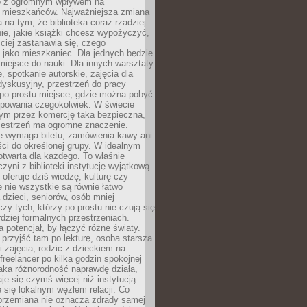
to z ogromnym wpływem na
 mieszkańców. Najważniejsza zmiana
 na tym, że biblioteka coraz rzadziej
ie, jakie książki chcesz wypożyczyć,
ciej zastanawia się, czego
 jako mieszkaniec. Dla jednych będzie
miejsce do nauki. Dla innych warsztaty
 spotkanie autorskie, zajęcia dla
 dyskusyjny, przestrzeń do pracy
 po prostu miejsce, gdzie można pobyć
upowania czegokolwiek. W świecie
m przez komercję taka bezpieczna,
zestrzeń ma ogromne znaczenie.
ie wymaga biletu, zamówienia kawy ani
ci do określonej grupy. W idealnym
otwarta dla każdego. To właśnie
zyni z biblioteki instytucję wyjątkową.
 oferuje dziś wiedzę, kulturę czy
e nie wszystkie są równie łatwo
 dzieci, seniorów, osób mniej
y tych, którzy po prostu nie czują się
dziej formalnych przestrzeniach.
a potencjał, by łączyć różne światy.
rzyjść tam po lekturę, osoba starsza
 zajęcia, rodzic z dzieckiem na
 freelancer po kilka godzin spokojnej
aka różnorodność naprawdę działa,
aje się czymś więcej niż instytucją
je się lokalnym węzłem relacji. Co
 przemiana nie oznacza zdrady samej