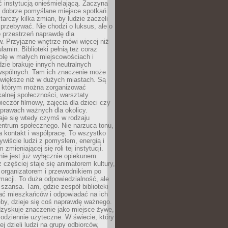
ć instytucją onieśmielającą. Zaczyna
 dobrze pomyślane miejsce spotkań.
rczy kilka zmian, by ludzie zaczęli
 przebywać. Nie chodzi o luksus, ale o
o przestrzeń naprawdę dla
. Przyjazne wnętrze mówi więcej niż
lamin. Biblioteki pełnią też coraz
olę w małych miejscowościach i
dzie brakuje innych neutralnych
 wspólnych. Tam ich znaczenie może
 większe niż w dużych miastach. Są
 którym można zorganizować
kalnej społeczności, warsztaty
wieczór filmowy, zajęcia dla dzieci czy
prawach ważnych dla okolicy.
taje się wtedy czymś w rodzaju
entrum społecznego. Nie narzuca tonu,
a kontakt i współpracę. To wszystko
wiście ludzi z pomysłem, energią i
zmieniającej się roli tej instytucji.
 nie jest już wyłącznie opiekunem
z częściej staje się animatorem kultury,
 organizatorem i przewodnikiem po
rmacji. To duża odpowiedzialność, ale
szansa. Tam, gdzie zespół biblioteki
hać mieszkańców i odpowiadać na ich
eby, dzieje się coś naprawdę ważnego.
dzyskuje znaczenie jako miejsce żywe,
codziennie użyteczne. W świecie, który
ej dzieli ludzi na grupy odbiorców,