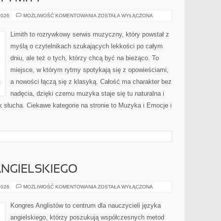
MUZYCZNE
2026
MOŻLIWOŚĆ KOMENTOWANIA
ZOSTAŁA WYŁĄCZONA
FAKTY
I
MITY
Limith to rozrywkowy serwis muzyczny, który powstał z
myślą o czytelnikach szukających lekkości po całym
dniu, ale też o tych, którzy chcą być na bieżąco. To
miejsce, w którym rytmy spotykają się z opowieściami,
a nowości łączą się z klasyką. Całość ma charakter bez
nadęcia, dzięki czemu muzyka staje się tu naturalna i
k słucha. Ciekawe kategorie na stronie to Muzyka i Emocje i
NGIELSKIEGO
NAUKA
2026
MOŻLIWOŚĆ KOMENTOWANIA
ZOSTAŁA WYŁĄCZONA
JĘZYKA
ANGIELSKIEGO
Kongres Anglistów to centrum dla nauczycieli języka
angielskiego, którzy poszukują współczesnych metod