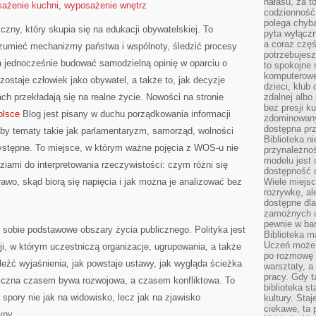
hałasu, za 
ażenie kuchni
,
wyposażenie wnętrz
codzienność
polega chyba
tyczny, który skupia się na edukacji obywatelskiej. To
pyta wyłączn
a coraz częś
rozumieć mechanizmy państwa i wspólnoty, śledzić procesy
potrzebujesz
 jednocześnie budować samodzielną opinię w oparciu o
to spokojne 
komputerowe,
ostaje człowiek jako obywatel, a także to, jak decyzje
dzieci, klub
h przekładają się na realne życie. Nowości na stronie
zdalnej albo
bez presji k
olsce
Blog jest pisany w duchu porządkowania informacji
zdominowany
dostępna pr
 by tematy takie jak parlamentaryzm, samorząd, wolności
Biblioteka n
zystępne. To miejsce, w którym ważne pojęcia z WOS-u nie
przynależnoś
modelu jest 
ziami do interpretowania rzeczywistości: czym różni się
dostępność c
prawo, skąd biorą się napięcia i jak można je analizować bez
Wiele miejsc
rozrywkę, al
dostępne dla
zamożnych cz
pewnie w bar
 sobie podstawowe obszary życia publicznego. Polityka jest
Biblioteka m
Uczeń może p
i, w którym uczestniczą organizacje, ugrupowania, a także
po rozmowę i
eźć wyjaśnienia, jak powstaje ustawy, jak wygląda ścieżka
warsztaty, a
pracy. Gdy t
bliczna czasem bywa rozwojowa, a czasem konfliktowa. To
biblioteka st
 spory nie jak na widowisko, lecz jak na zjawisko
kultury. Sta
ciekawe, ta
yny.