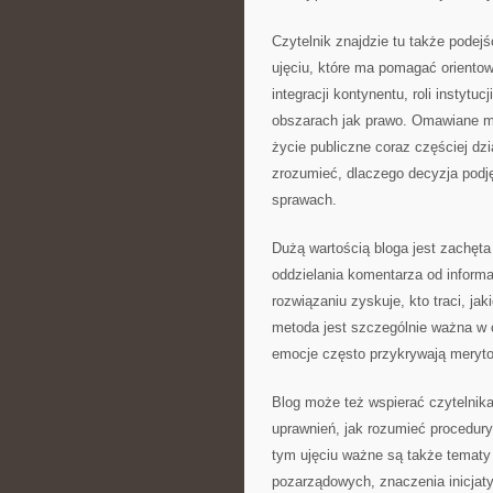
Czytelnik znajdzie tu także podejśc
ujęciu, które ma pomagać orientow
integracji kontynentu, roli instyt
obszarach jak prawo. Omawiane m
życie publiczne coraz częściej dz
zrozumieć, dlaczego decyzja podj
sprawach.
Dużą wartością bloga jest zachęta
oddzielania komentarza od informa
rozwiązaniu zyskuje, kto traci, jak
metoda jest szczególnie ważna w 
emocje często przykrywają meryto
Blog może też wspierać czytelnik
uprawnień, jak rozumieć procedury
tym ujęciu ważne są także tematy d
pozarządowych, znaczenia inicjatyw