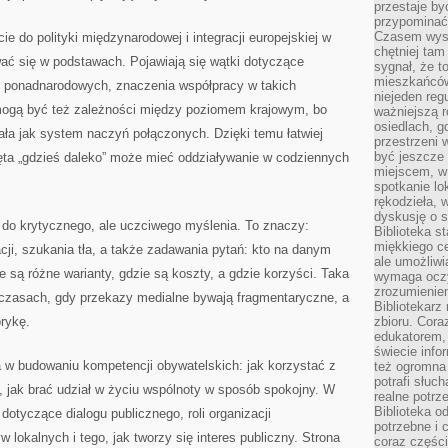
przestaje by
przypominać
Czasem wysta
ie do polityki międzynarodowej i integracji europejskiej w
chętniej tam
ać się w podstawach. Pojawiają się wątki dotyczące
sygnał, że t
mieszkańców
ucji ponadnarodowych, znaczenia współpracy w takich
niejeden regu
ogą być też zależności między poziomem krajowym, bo
ważniejszą r
osiedlach, g
iała jak system naczyń połączonych. Dzięki temu łatwiej
przestrzeni
być jeszcze
ęta „gdzieś daleko” może mieć oddziaływanie w codziennych
miejscem, w
spotkanie lo
rękodzieła, 
dyskusję o s
 do krytycznego, ale uczciwego myślenia. To znaczy:
Biblioteka s
miękkiego c
cji, szukania tła, a także zadawania pytań: kto na danym
ale umożliwi
ie są różne warianty, gdzie są koszty, a gdzie korzyści. Taka
wymaga oczy
zrozumieniem 
czasach, gdy przekazy medialne bywają fragmentaryczne, a
Bibliotekarz
rykę.
zbioru. Cora
edukatorem,
świecie info
a w budowaniu kompetencji obywatelskich: jak korzystać z
też ogromna 
potrafi słuc
, jak brać udział w życiu wspólnoty w sposób spokojny. W
realne potrz
Biblioteka o
otyczące dialogu publicznego, roli organizacji
potrzebne i 
 lokalnych i tego, jak tworzy się interes publiczny. Strona
coraz części