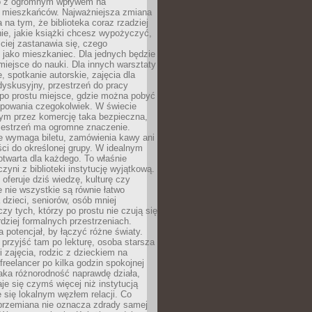
to z ogromnym wpływem na
 mieszkańców. Najważniejsza zmiana
 na tym, że biblioteka coraz rzadziej
ie, jakie książki chcesz wypożyczyć,
ciej zastanawia się, czego
 jako mieszkaniec. Dla jednych będzie
miejsce do nauki. Dla innych warsztaty
 spotkanie autorskie, zajęcia dla
 dyskusyjny, przestrzeń do pracy
 po prostu miejsce, gdzie można pobyć
upowania czegokolwiek. W świecie
m przez komercję taka bezpieczna,
zestrzeń ma ogromne znaczenie.
ie wymaga biletu, zamówienia kawy ani
ci do określonej grupy. W idealnym
otwarta dla każdego. To właśnie
zyni z biblioteki instytucję wyjątkową.
 oferuje dziś wiedzę, kulturę czy
e nie wszystkie są równie łatwo
 dzieci, seniorów, osób mniej
y tych, którzy po prostu nie czują się
dziej formalnych przestrzeniach.
a potencjał, by łączyć różne światy.
rzyjść tam po lekturę, osoba starsza
 zajęcia, rodzic z dzieckiem na
 freelancer po kilka godzin spokojnej
aka różnorodność naprawdę działa,
aje się czymś więcej niż instytucją
je się lokalnym węzłem relacji. Co
 przemiana nie oznacza zdrady samej