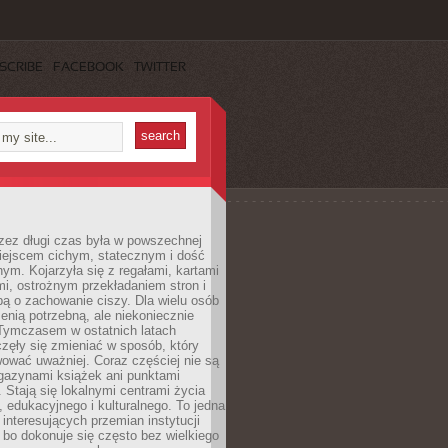
SCRIBE
FACEBOOK
TWITTER
rzez długi czas była w powszechnej
iejscem cichym, statecznym i dość
ym. Kojarzyła się z regałami, kartami
mi, ostrożnym przekładaniem stron i
ą o zachowanie ciszy. Dla wielu osób
zenią potrzebną, ale niekoniecznie
 Tymczasem w ostatnich latach
aczęły się zmieniać w sposób, który
ować uważniej. Coraz częściej nie są
agazynami książek ani punktami
Stają się lokalnymi centrami życia
 edukacyjnego i kulturalnego. To jedna
j interesujących przemian instytucji
 bo dokonuje się często bez wielkiego