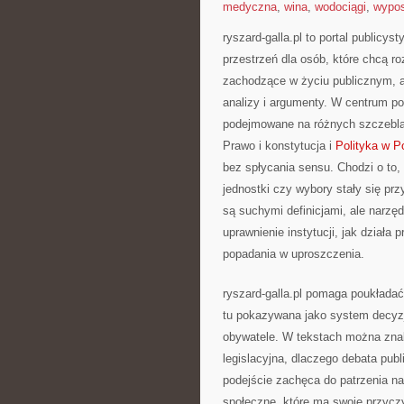
medyczna
,
wina
,
wodociągi
,
wypos
ryszard-galla.pl to portal publicys
przestrzeń dla osób, które chcą 
zachodzące w życiu publicznym, a
analizy i argumenty. W centrum poz
podejmowane na różnych szczeblac
Prawo i konstytucja i
Polityka w P
bez spłycania sensu. Chodzi o to,
jednostki czy wybory stały się pr
są suchymi definicjami, ale narzęd
uprawnienie instytucji, jak działa 
popadania w uproszczenia.
ryszard-galla.pl pomaga poukładać
tu pokazywana jako system decyzj
obywatele. W tekstach można znal
legislacyjna, dlaczego debata pu
podejście zachęca do patrzenia na
społeczne, które ma swoje przycz