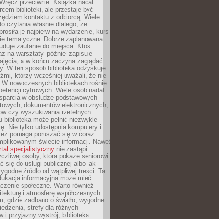
. Wręcz przeciwnie. Książka nadal
rcem biblioteki, ale przestaje być
zędziem kontaktu z odbiorcą. Wiele
o czytania właśnie dlatego, że
prosiła je najpierw na wydarzenie, kurs
nie tematyczne. Dobrze zaplanowana
duje zaufanie do miejsca. Ktoś
az na warsztaty, później zapisuje
zajęcia, a w końcu zaczyna zaglądać
y. W ten sposób biblioteka odzyskuje
dźmi, którzy wcześniej uważali, że nie
h. W nowoczesnych bibliotekach rośnie
petencji cyfrowych. Wiele osób nadal
wsparcia w obsłudze podstawowych
etowych, dokumentów elektronicznych,
ów czy wyszukiwania rzetelnych
Tu biblioteka może pełnić niezwykle
ę. Nie tylko udostępnia komputery i
e też pomaga poruszać się w coraz
mplikowanym świecie informacji. Nawet
rtal specjalistyczny
nie zastąpi
yczliwej osoby, która pokaże seniorowi,
ć się do usługi publicznej albo jak
rygodne źródło od wątpliwej treści. Ta
dukacja informacyjna może mieć
czenie społeczne. Warto również
itekturę i atmosferę współczesnych
am, gdzie zadbano o światło, wygodne
iedzenia, strefy dla różnych
 i przyjazny wystrój, biblioteka