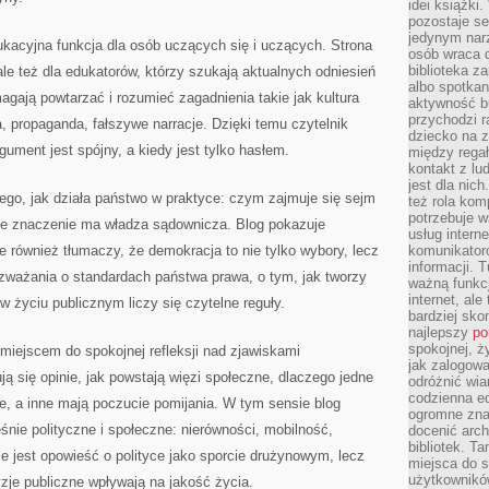
idei książki
pozostaje se
jedynym nar
kacyjna funkcja dla osób uczących się i uczących. Strona
osób wraca d
biblioteka za
le też dla edukatorów, którzy szukają aktualnych odniesień
albo spotka
gają powtarzać i rozumieć zagadnienia takie jak kultura
aktywność bu
przychodzi r
, propaganda, fałszywe narracje. Dzięki temu czytelnik
dziecko na 
ument jest spójny, a kiedy jest tylko hasłem.
między regał
kontakt z lu
jest dla nic
ego, jak działa państwo w praktyce: czym zajmuje się sejm
też rola kom
potrzebuje 
kie znaczenie ma władza sądownicza. Blog pokazuje
usług intern
e również tłumaczy, że demokracja to nie tylko wybory, lecz
komunikator
informacji. 
ozważania o standardach państwa prawa, o tym, jak tworzy
ważną funkcj
internet, al
 w życiu publicznym liczy się czytelne reguły.
bardziej sko
najlepszy
po
spokojnej, ż
 miejscem do spokojnej refleksji nad zjawiskami
jak zalogowa
ją się opinie, jak powstają więzi społeczne, dlaczego jedne
odróżnić wia
codzienna e
e, a inne mają poczucie pomijania. W tym sensie blog
ogromne zna
śnie polityczne i społeczne: nierówności, mobilność,
docenić arch
bibliotek. T
ie jest opowieść o polityce jako sporcie drużynowym, lecz
miejsca do s
użytkowników
yzje publiczne wpływają na jakość życia.