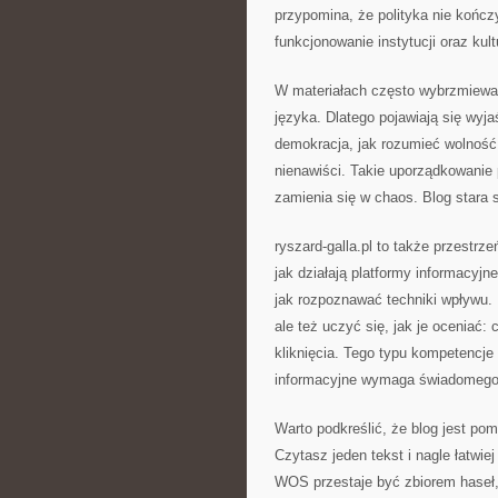
przypomina, że polityka nie kończy
funkcjonowanie instytucji oraz kult
W materiałach często wybrzmiewa 
języka. Dlatego pojawiają się wyj
demokracja, jak rozumieć wolność
nienawiści. Takie uporządkowanie
zamienia się w chaos. Blog stara 
ryszard-galla.pl to także przestrz
jak działają platformy informacyj
jak rozpoznawać techniki wpływu. 
ale też uczyć się, jak je oceniać:
kliknięcia. Tego typu kompetencj
informacyjne wymaga świadomego 
Warto podkreślić, że blog jest p
Czytasz jeden tekst i nagle łatwie
WOS przestaje być zbiorem haseł, 