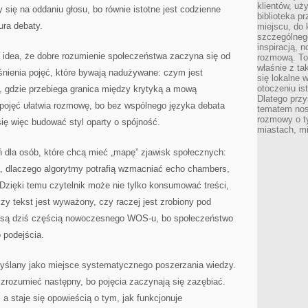
klientów, uż
 się na oddaniu głosu, bo równie istotne jest codzienne
biblioteka p
ura debaty.
miejscu, do
szczególneg
inspiracją, 
idea, że dobre rozumienie społeczeństwa zaczyna się od
rozmową. To
właśnie z ta
aśnienia pojęć, które bywają nadużywane: czym jest
się lokalne 
otoczeniu is
, gdzie przebiega granica między krytyką a mową
Dlatego przy
 pojęć ułatwia rozmowę, bo bez wspólnego języka debata
tematem nos
rozmowy o t
się więc budować styl oparty o spójność.
miastach, mi
eń dla osób, które chcą mieć „mapę” zjawisk społecznych:
ne, dlaczego algorytmy potrafią wzmacniać echo chambers,
Dzięki temu czytelnik może nie tylko konsumować treści,
 czy tekst jest wyważony, czy raczej jest zrobiony pod
e są dziś częścią nowoczesnego WOS-u, bo społeczeństwo
podejścia.
omyślany jako miejsce systematycznego poszerzania wiedzy.
j zrozumieć następny, bo pojęcia zaczynają się zazębiać.
a staje się opowieścią o tym, jak funkcjonuje