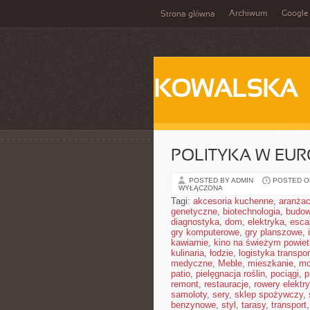
Archiwum
Google
Strona główna
KOWALSKA
POLITYKA W EUR
POSTED BY ADMIN
POSTED ON
WYŁĄCZONA
Tagi:
akcesoria kuchenne
,
aranżac
genetyczne
,
biotechnologia
,
budow
diagnostyka
,
dom
,
elektryka
,
esca
gry komputerowe
,
gry planszowe
,
kawiarnie
,
kino na świeżym powiet
kulinaria
,
łodzie
,
logistyka transpor
medyczne
,
Meble
,
mieszkanie
,
mo
patio
,
pielęgnacja roślin
,
pociągi
,
p
remont
,
restauracje
,
rowery elektr
samoloty
,
sery
,
sklep spożywczy
,
benzynowe
,
styl
,
tarasy
,
transport