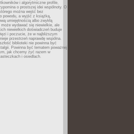
ytkowników i algorytmiczne profile,
rzypomina o prostszej idei wspólnoty. O
 którego można wejść bez
o powodu, a wyjść z książką,
nową umiejętnością albo zwykłą
 może wydawać się niewielkie, ale
kich niewielkich doświadczeń buduje
więzi i poczucie, że w najbliższym
tnieje przestrzeń naprawdę wspólna.
szłość biblioteki nie powinna być
talgii. Powinna być tematem poważnej
ym, jak chcemy żyć razem w
asteczkach i osiedlach.