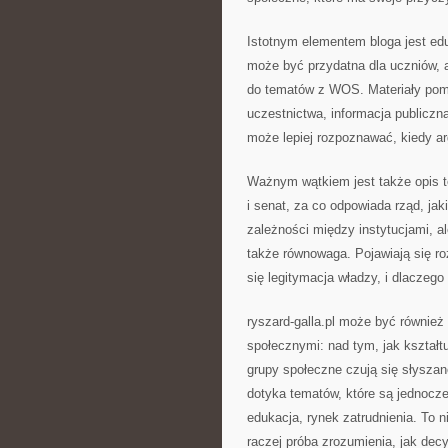
Istotnym elementem bloga jest edu
może być przydatna dla uczniów, a
do tematów z WOS. Materiały poma
uczestnictwa, informacja publiczna
może lepiej rozpoznawać, kiedy arg
Ważnym wątkiem jest także opis t
i senat, za co odpowiada rząd, ja
zależności między instytucjami, al
także równowaga. Pojawiają się r
się legitymacja władzy, i dlaczego
ryszard-galla.pl może być również
społecznymi: nad tym, jak kształtu
grupy społeczne czują się słyszan
dotyka tematów, które są jednocze
edukacja, rynek zatrudnienia. To n
raczej próba zrozumienia, jak dec