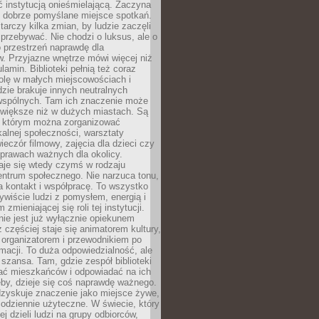
ć instytucją onieśmielającą. Zaczyna
 dobrze pomyślane miejsce spotkań.
rczy kilka zmian, by ludzie zaczęli
 przebywać. Nie chodzi o luksus, ale o
o przestrzeń naprawdę dla
. Przyjazne wnętrze mówi więcej niż
lamin. Biblioteki pełnią też coraz
olę w małych miejscowościach i
dzie brakuje innych neutralnych
 wspólnych. Tam ich znaczenie może
 większe niż w dużych miastach. Są
 którym można zorganizować
kalnej społeczności, warsztaty
wieczór filmowy, zajęcia dla dzieci czy
prawach ważnych dla okolicy.
taje się wtedy czymś w rodzaju
entrum społecznego. Nie narzuca tonu,
a kontakt i współpracę. To wszystko
wiście ludzi z pomysłem, energią i
zmieniającej się roli tej instytucji.
 nie jest już wyłącznie opiekunem
z częściej staje się animatorem kultury,
 organizatorem i przewodnikiem po
rmacji. To duża odpowiedzialność, ale
szansa. Tam, gdzie zespół biblioteki
hać mieszkańców i odpowiadać na ich
eby, dzieje się coś naprawdę ważnego.
dzyskuje znaczenie jako miejsce żywe,
codziennie użyteczne. W świecie, który
ej dzieli ludzi na grupy odbiorców,