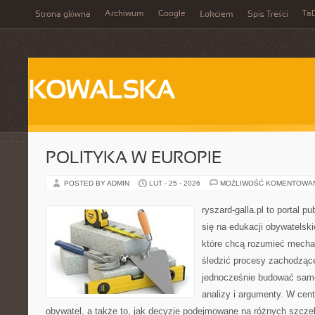
Archiwum
Google
Ta
Strona główna
Łokciem
Spis Treści
KOWALSKA
POLITYKA W EUROPIE
POSTED BY ADMIN
LUT - 25 - 2026
MOŻLIWOŚĆ KOMENTOWA
ryszard-galla.pl to portal p
się na edukacji obywatelski
które chcą rozumieć mecha
śledzić procesy zachodząc
jednocześnie budować samo
analizy i argumenty. W cen
obywatel, a także to, jak decyzje podejmowane na różnych szczeb