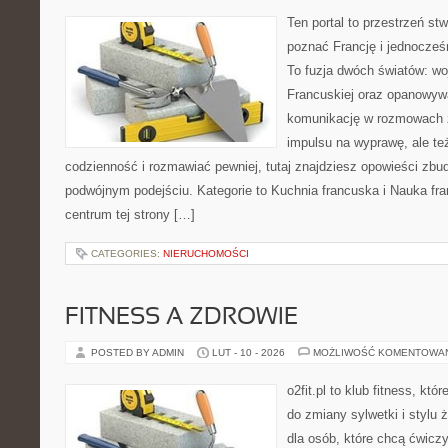
Ten portal to przestrzeń st
poznać Francję i jednocześn
To fuzja dwóch światów: wo
Francuskiej oraz opanowywa
komunikację w rozmowach z
impulsu na wyprawę, ale t
codzienność i rozmawiać pewniej, tutaj znajdziesz opowieści zb
podwójnym podejściu. Kategorie to Kuchnia francuska i Nauka fr
centrum tej strony […]
CATEGORIES:
NIERUCHOMOŚCI
FITNESS A ZDROWIE
POSTED BY ADMIN
LUT - 10 - 2026
MOŻLIWOŚĆ KOMENTOWA
o2fit.pl to klub fitness, kt
do zmiany sylwetki i stylu 
dla osób, które chcą ćwicz