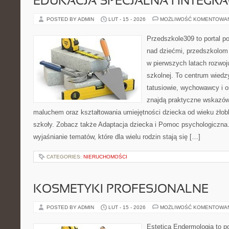
EDUKACJA SPECJALNA I INTEGR
POSTED BY ADMIN
LUT - 15 - 2026
MOŻLIWOŚĆ KOMENTOWA
Przedszkole309 to portal 
nad dziećmi, przedszkolom 
w pierwszych latach rozwoj
szkolnej. To centrum wiedz
tatusiowie, wychowawcy i o
znajdą praktyczne wskazów
maluchem oraz kształtowania umiejętności dziecka od wieku żłob
szkoły. Zobacz także Adaptacja dziecka i Pomoc psychologiczna. 
wyjaśnianie tematów, które dla wielu rodzin stają się […]
CATEGORIES:
NIERUCHOMOŚCI
KOSMETYKI PROFESJONALNE
POSTED BY ADMIN
LUT - 15 - 2026
MOŻLIWOŚĆ KOMENTOWA
Estetica Endermologia to p