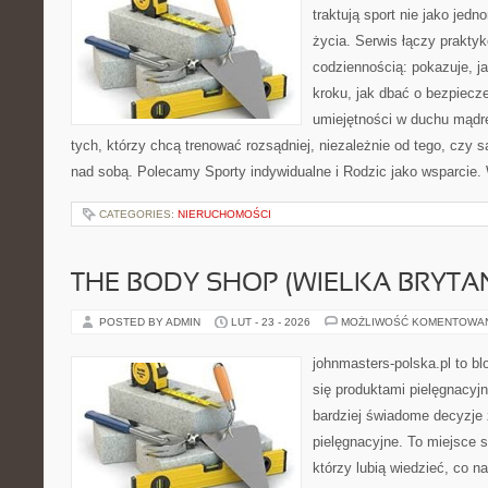
traktują sport nie jako jedn
życia. Serwis łączy praktyk
codziennością: pokazuje, j
kroku, jak dbać o bezpiecze
umiejętności w duchu mądre
tych, którzy chcą trenować rozsądniej, niezależnie od tego, czy s
nad sobą. Polecamy Sporty indywidualne i Rodzic jako wsparcie.
CATEGORIES:
NIERUCHOMOŚCI
THE BODY SHOP (WIELKA BRYTAN
POSTED BY ADMIN
LUT - 23 - 2026
MOŻLIWOŚĆ KOMENTOWA
johnmasters-polska.pl to blo
się produktami pielęgnacyj
bardziej świadome decyzje
pielęgnacyjne. To miejsce 
którzy lubią wiedzieć, co na