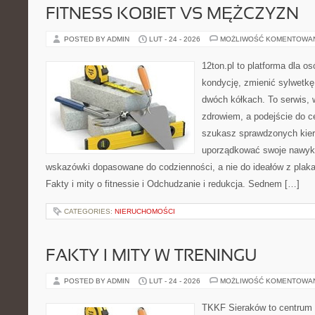
FITNESS KOBIET VS MĘŻCZYZN
POSTED BY ADMIN
LUT - 24 - 2026
MOŻLIWOŚĆ KOMENTOWA
12ton.pl to platforma dla o
kondycję, zmienić sylwetkę
dwóch kółkach. To serwis, w
zdrowiem, a podejście do ce
szukasz sprawdzonych kier
uporządkować swoje nawyki,
wskazówki dopasowane do codzienności, a nie do ideałów z plakat
Fakty i mity o fitnessie i Odchudzanie i redukcja. Sednem […]
CATEGORIES:
NIERUCHOMOŚCI
FAKTY I MITY W TRENINGU
POSTED BY ADMIN
LUT - 24 - 2026
MOŻLIWOŚĆ KOMENTOWA
TKKF Sieraków to centrum w