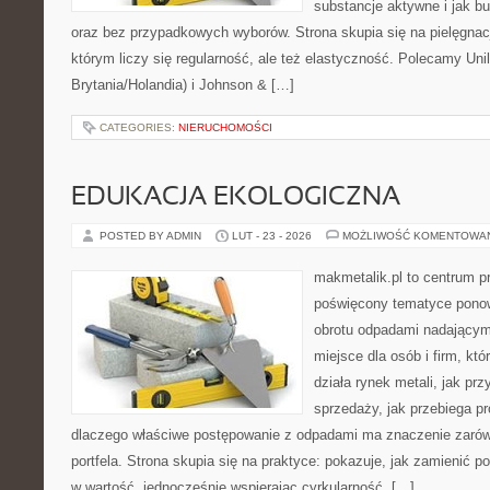
substancje aktywne i jak b
oraz bez przypadkowych wyborów. Strona skupia się na pielęgnacj
którym liczy się regularność, ale też elastyczność. Polecamy Uni
Brytania/Holandia) i Johnson & […]
CATEGORIES:
NIERUCHOMOŚCI
EDUKACJA EKOLOGICZNA
POSTED BY ADMIN
LUT - 23 - 2026
MOŻLIWOŚĆ KOMENTOWA
makmetalik.pl to centrum 
poświęcony tematyce pono
obrotu odpadami nadającym
miejsce dla osób i firm, któ
działa rynek metali, jak p
sprzedaży, jak przebiega pr
dlaczego właściwe postępowanie z odpadami ma znaczenie zarówno
portfela. Strona skupia się na praktyce: pokazuje, jak zamienić 
w wartość, jednocześnie wspierając cyrkularność. […]