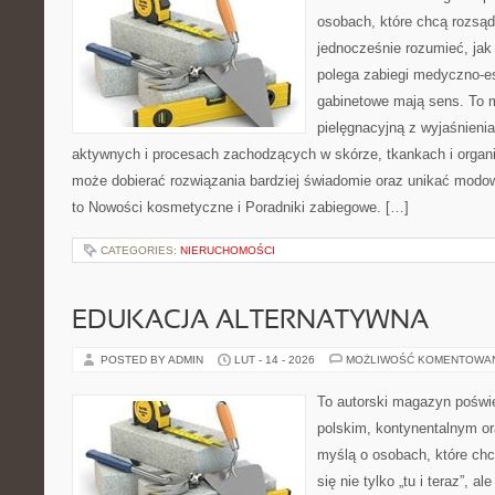
osobach, które chcą rozsąd
jednocześnie rozumieć, jak
polega zabiegi medyczno-es
gabinetowe mają sens. To m
pielęgnacyjną z wyjaśnieni
aktywnych i procesach zachodzących w skórze, tkankach i organi
może dobierać rozwiązania bardziej świadomie oraz unikać modow
to Nowości kosmetyczne i Poradniki zabiegowe. […]
CATEGORIES:
NIERUCHOMOŚCI
EDUKACJA ALTERNATYWNA
POSTED BY ADMIN
LUT - 14 - 2026
MOŻLIWOŚĆ KOMENTOWA
To autorski magazyn poświę
polskim, kontynentalnym or
myślą o osobach, które chc
się nie tylko „tu i teraz”, a