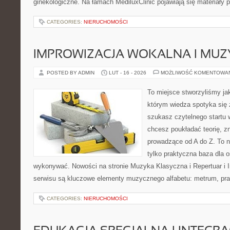
ginekologiczne. Na łamach MediluxClinic pojawiają się materiały
CATEGORIES:
NIERUCHOMOŚCI
IMPROWIZACJA WOKALNA I MU
POSTED BY ADMIN
LUT - 16 - 2026
MOŻLIWOŚĆ KOMENTOWA
To miejsce stworzyliśmy ja
którym wiedza spotyka się 
szukasz czytelnego startu 
chcesz poukładać teorię, zn
prowadzące od A do Z. To n
tylko praktyczna baza dla o
wykonywać. Nowości na stronie Muzyka Klasyczna i Repertuar i I
serwisu są kluczowe elementy muzycznego alfabetu: metrum, pr
CATEGORIES:
NIERUCHOMOŚCI