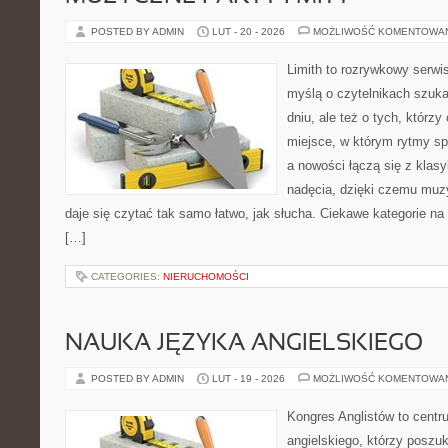
POSTED BY ADMIN
LUT - 20 - 2026
MOŻLIWOŚĆ KOMENTOWA
Limith to rozrywkowy serwi
myślą o czytelnikach szuka
dniu, ale też o tych, którz
miejsce, w którym rytmy sp
a nowości łączą się z klas
nadęcia, dzięki czemu muzyk
daje się czytać tak samo łatwo, jak słucha. Ciekawe kategorie na
[…]
CATEGORIES:
NIERUCHOMOŚCI
NAUKA JĘZYKA ANGIELSKIEGO
POSTED BY ADMIN
LUT - 19 - 2026
MOŻLIWOŚĆ KOMENTOWA
Kongres Anglistów to centr
angielskiego, którzy posz