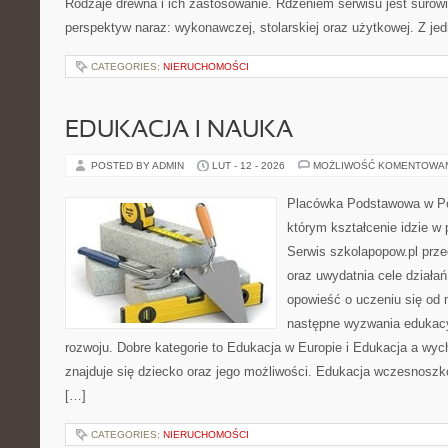
Rodzaje drewna i ich zastosowanie. Rdzeniem serwisu jest surowi
perspektyw naraz: wykonawczej, stolarskiej oraz użytkowej. Z jed
CATEGORIES:
NIERUCHOMOŚCI
EDUKACJA I NAUKA
POSTED BY ADMIN
LUT - 12 - 2026
MOŻLIWOŚĆ KOMENTOWA
Placówka Podstawowa w Po
którym kształcenie idzie w
Serwis szkolapopow.pl prz
oraz uwydatnia cele działań
opowieść o uczeniu się od 
następne wyzwania edukacy
rozwoju. Dobre kategorie to Edukacja w Europie i Edukacja a wy
znajduje się dziecko oraz jego możliwości. Edukacja wczesnoszko
[…]
CATEGORIES:
NIERUCHOMOŚCI