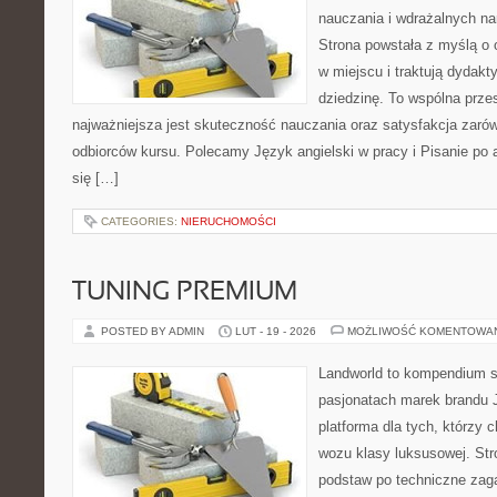
nauczania i wdrażalnych na
Strona powstała z myślą o 
w miejscu i traktują dydak
dziedzinę. To wspólna przest
najważniejsza jest skuteczność nauczania oraz satysfakcja zarów
odbiorców kursu. Polecamy Język angielski w pracy i Pisanie po a
się […]
CATEGORIES:
NIERUCHOMOŚCI
TUNING PREMIUM
POSTED BY ADMIN
LUT - 19 - 2026
MOŻLIWOŚĆ KOMENTOWA
Landworld to kompendium s
pasjonatach marek brandu 
platforma dla tych, którzy 
wozu klasy luksusowej. Str
podstaw po techniczne zaga