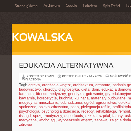
Archiwum
Google
Ta
Strona główna
Łokciem
Spis Treści
KOWALSKA
EDUKACJA ALTERNATYWNA
POSTED BY ADMIN
POSTED ON LUT - 14 - 2026
MOŻLIWOŚĆ 
WYŁĄCZONA
Tagi:
apteka
,
aranżacja wnętrz
,
architektura
,
armatura
,
badania g
budownictwo
,
choroby
,
diagnostyka
,
dieta
,
dom
,
edukacja domow
farmacja
,
fitness medyczny
,
genetyka
,
gotowanie
,
gry edukacyjne
kawiarnie
,
korepetycje
,
kuchnia
,
kulinaria
,
materiały budowlane
,
m
medycyna
,
mieszkanie
,
odchudzanie
,
ogród
,
ogrodnictwo
,
opieka
społeczna
,
opieka zdrowotna
,
patio
,
pielęgnacja roślin
,
profilaktyk
psychologia
,
psychologia dziecięca
,
recepty
,
rehabilitacja
,
remont
rtv agd
,
sprzęt medyczny
,
superfoods
,
szkoła
,
szpital
,
tarasy
,
usł
medyczna
,
wodociągi
,
wyposażenie wnętrz
,
zabawa
,
zajęcia dod
zdrowie