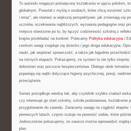
To autorski magazyn poświęcony kształceniu w ujęciu polskim, k
globalnym. Powstał z myślą o osobach, które chcą rozumieć szkołę
i teraz”, ale również w większej perspektywie: jak zmieniają się 
uczniów, oczekiwania najbliższych, wyzwania pedagogów oraz pr
miejsce stworzone po to, by łączyć codzienność szkolną z refleksj
krajów przekładać na konkret. Polecamy
Polityka edukacyjna
i Ed
centrum uwagi znajduje się dziecko i jego droga edukacyjna. Opi
nauki, jak wspierać sprawczość, a także jak łagodnie przechodzić
na różnych etapach. Pokazujemy, że system to nie tylko stopnie, 
dobrostan oraz poczucie bezpieczeństwa. Dlatego obok tematów s
pojawiają się wątki dotyczące higieny psychicznej, presji, nadmie
przeciążenia.
Serwis porządkuje wiedzę tak, aby czytelnik szybko znalazł wska
czy interesuje go start szkolny, szkoła podstawowa, kształceni
przygotowanie do zawodu. Zwracamy uwagę na ciągłość etapów: to
pierwszych latach, często rzutuje na pewność siebie, które późnie
Jednocześnie pokazujemy, że zawsze można wprowadzić mądrą int
plan.