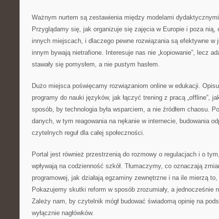
Ważnym nurtem są zestawienia między modelami dydaktycznymi 
Przyglądamy się, jak organizuje się zajęcia w Europie i poza nią, 
innych miejscach, i dlaczego pewne rozwiązania są efektywne w 
innym bywają nietrafione. Interesuje nas nie „kopiowanie”, lecz ada
stawały się pomysłem, a nie pustym hasłem.
Dużo miejsca poświęcamy rozwiązaniom online w edukacji. Opis
programy do nauki języków, jak łączyć trening z pracą „offline”, ja
sposób, by technologia była wsparciem, a nie źródłem chaosu. P
danych, w tym reagowania na nękanie w internecie, budowania od
czytelnych reguł dla całej społeczności.
Portal jest również przestrzenią do rozmowy o regulacjach i o ty
wpływają na codzienność szkół. Tłumaczymy, co oznaczają zmia
programowej, jak działają egzaminy zewnętrzne i na ile mierzą to,
Pokazujemy skutki reform w sposób zrozumiały, a jednocześnie n
Zależy nam, by czytelnik mógł budować świadomą opinię na pods
wyłącznie nagłówków.