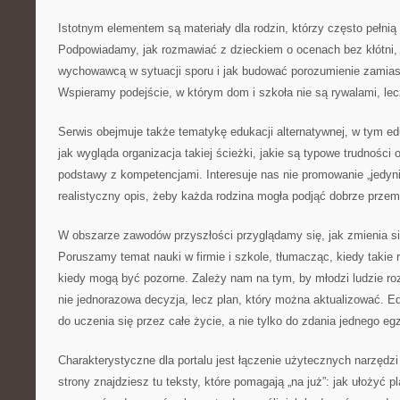
Istotnym elementem są materiały dla rodzin, którzy często pełnią
Podpowiadamy, jak rozmawiać z dzieckiem o ocenach bez kłótni,
wychowawcą w sytuacji sporu i jak budować porozumienie zamias
Wspieramy podejście, w którym dom i szkoła nie są rywalami, le
Serwis obejmuje także tematykę edukacji alternatywnej, w tym e
jak wygląda organizacja takiej ścieżki, jakie są typowe trudności 
podstawy z kompetencjami. Interesuje nas nie promowanie „jedynie
realistyczny opis, żeby każda rodzina mogła podjąć dobrze przem
W obszarze zawodów przyszłości przyglądamy się, jak zmienia si
Poruszamy temat nauki w firmie i szkole, tłumacząc, kiedy takie 
kiedy mogą być pozorne. Zależy nam na tym, by młodzi ludzie roz
nie jednorazowa decyzja, lecz plan, który można aktualizować.
do uczenia się przez całe życie, a nie tylko do zdania jednego eg
Charakterystyczne dla portalu jest łączenie użytecznych narzędzi
strony znajdziesz tu teksty, które pomagają „na już”: jak ułożyć pl