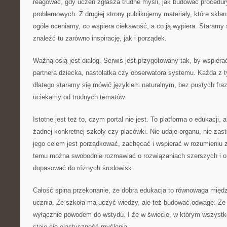
reagować, gdy uczeń zgłasza trudne myśli, jak budować procedur
problemowych. Z drugiej strony publikujemy materiały, które skła
ogóle oceniamy, co wspiera ciekawość, a co ją wypiera. Staramy s
znaleźć tu zarówno inspirację, jak i porządek.
Ważną osią jest dialog. Serwis jest przygotowany tak, by wspierać
partnera dziecka, nastolatka czy obserwatora systemu. Każda z t
dlatego staramy się mówić językiem naturalnym, bez pustych fra
uciekamy od trudnych tematów.
Istotne jest też to, czym portal nie jest. To platforma o edukacji, 
żadnej konkretnej szkoły czy placówki. Nie udaje organu, nie zas
jego celem jest porządkować, zachęcać i wspierać w rozumieniu 
temu można swobodnie rozmawiać o rozwiązaniach szerszych i o 
dopasować do różnych środowisk.
Całość spina przekonanie, że dobra edukacja to równowaga międ
ucznia. Że szkoła ma uczyć wiedzy, ale też budować odwagę. Że 
wyłącznie powodem do wstydu. I że w świecie, w którym wszystko
staje się elastyczność myślenia.