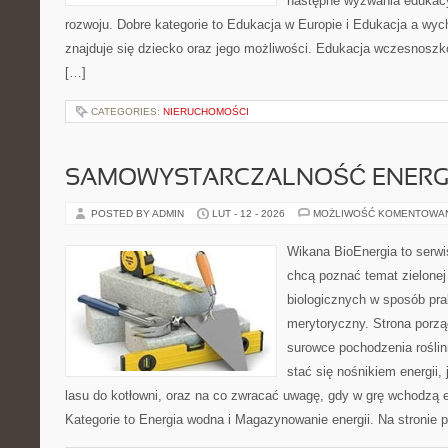
następne wyzwania edukacy
rozwoju. Dobre kategorie to Edukacja w Europie i Edukacja a wy
znajduje się dziecko oraz jego możliwości. Edukacja wczesnoszko
[…]
CATEGORIES:
NIERUCHOMOŚCI
SAMOWYSTARCZALNOŚĆ ENERG
POSTED BY ADMIN
LUT - 12 - 2026
MOŻLIWOŚĆ KOMENTOWA
Wikana BioEnergia to serwi
chcą poznać temat zielonej
biologicznych w sposób pra
merytoryczny. Strona porzą
surowce pochodzenia rośli
stać się nośnikiem energii, 
lasu do kotłowni, oraz na co zwracać uwagę, gdy w grę wchodzą 
Kategorie to Energia wodna i Magazynowanie energii. Na stronie p