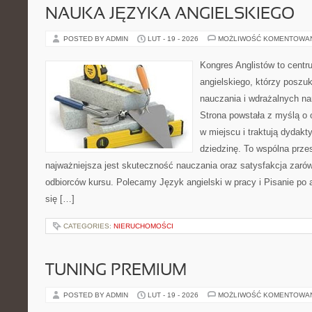
NAUKA JĘZYKA ANGIELSKIEGO
POSTED BY ADMIN
LUT - 19 - 2026
MOŻLIWOŚĆ KOMENTOWA
Kongres Anglistów to centr
angielskiego, którzy posz
nauczania i wdrażalnych na
Strona powstała z myślą o 
w miejscu i traktują dydak
dziedzinę. To wspólna przest
najważniejsza jest skuteczność nauczania oraz satysfakcja zarów
odbiorców kursu. Polecamy Język angielski w pracy i Pisanie po a
się […]
CATEGORIES:
NIERUCHOMOŚCI
TUNING PREMIUM
POSTED BY ADMIN
LUT - 19 - 2026
MOŻLIWOŚĆ KOMENTOWA