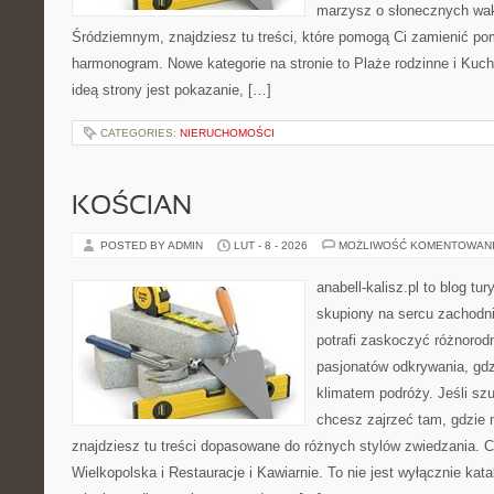
marzysz o słonecznych wa
Śródziemnym, znajdziesz tu treści, które pomogą Ci zamienić p
harmonogram. Nowe kategorie na stronie to Plaże rodzinne i Ku
ideą strony jest pokazanie, […]
CATEGORIES:
NIERUCHOMOŚCI
KOŚCIAN
POSTED BY ADMIN
LUT - 8 - 2026
MOŻLIWOŚĆ KOMENTOWAN
anabell-kalisz.pl to blog t
skupiony na sercu zachodnie
potrafi zaskoczyć różnorodn
pasjonatów odkrywania, gdz
klimatem podróży. Jeśli szu
chcesz zajrzeć tam, gdzie 
znajdziesz tu treści dopasowane do różnych stylów zwiedzania. 
Wielkopolska i Restauracje i Kawiarnie. To nie jest wyłącznie kat