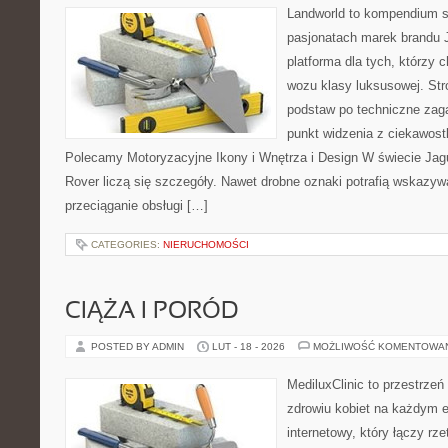
Landworld to kompendium s
pasjonatach marek brandu 
platforma dla tych, którzy 
wozu klasy luksusowej. Str
podstaw po techniczne zaga
punkt widzenia z ciekawostk
Polecamy Motoryzacyjne Ikony i Wnętrza i Design W świecie Jag
Rover liczą się szczegóły. Nawet drobne oznaki potrafią wskazyw
przeciąganie obsługi […]
CATEGORIES:
NIERUCHOMOŚCI
CIĄŻA I PORÓD
POSTED BY ADMIN
LUT - 18 - 2026
MOŻLIWOŚĆ KOMENTOWA
MediluxClinic to przestrzeń
zdrowiu kobiet na każdym e
internetowy, który łączy rz