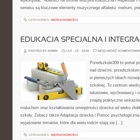
wykonywać. Nowości na stronie Muzyka Klasyczna i Repertuar i I
serwisu są kluczowe elementy muzycznego alfabetu: metrum, pr
CATEGORIES:
NIERUCHOMOŚCI
EDUKACJA SPECJALNA I INTEGR
POSTED BY ADMIN
LUT - 15 - 2026
MOŻLIWOŚĆ KOMENTOWA
Przedszkole309 to portal 
nad dziećmi, przedszkolom 
w pierwszych latach rozwoj
szkolnej. To centrum wiedz
tatusiowie, wychowawcy i o
znajdą praktyczne wskazów
maluchem oraz kształtowania umiejętności dziecka od wieku żłob
szkoły. Zobacz także Adaptacja dziecka i Pomoc psychologiczna. 
wyjaśnianie tematów, które dla wielu rodzin stają się […]
CATEGORIES:
NIERUCHOMOŚCI