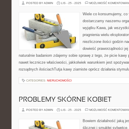
POSTED BY ADMIN
LIS - 25 - 2025
MOŻLIWOŚĆ KOMENTOWAN
Wiele co konsumujemy, co 
dostarczamy naszemu orga
wyjątku Kawa, jak wszystki
pragnienia wielu eksplorato
niezliczone ilości godzin na
dowieść praworządności jej
naturalnie badaniom zdajemy sobie sprawę z tego, że picie kaw
nawet lecznicze właściwości, jakkolwiek warunkiem jest spożywa
rozsądnych ilościachTutja kawy ziarniste oprócz działania stymu
CATEGORIES:
NIERUCHOMOŚCI
PROBLEMY SKÓRNE KOBIET
POSTED BY ADMIN
LIS - 25 - 2025
MOŻLIWOŚĆ KOMENTOWAN
Bowiem działalność jaką je
ślicznej i smukłej sylwetce