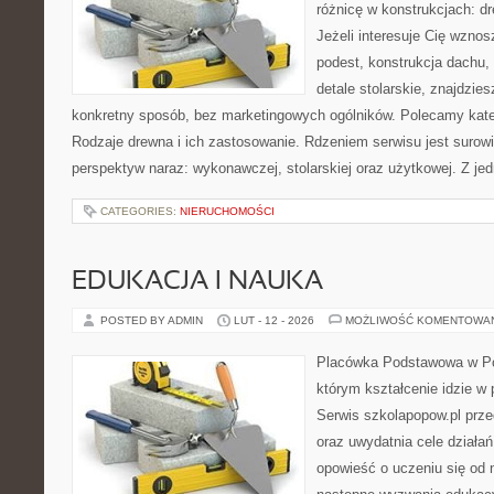
różnicę w konstrukcjach: d
Jeżeli interesuje Cię wzno
podest, konstrukcja dachu,
detale stolarskie, znajdzie
konkretny sposób, bez marketingowych ogólników. Polecamy kat
Rodzaje drewna i ich zastosowanie. Rdzeniem serwisu jest surowi
perspektyw naraz: wykonawczej, stolarskiej oraz użytkowej. Z jed
CATEGORIES:
NIERUCHOMOŚCI
EDUKACJA I NAUKA
POSTED BY ADMIN
LUT - 12 - 2026
MOŻLIWOŚĆ KOMENTOWA
Placówka Podstawowa w Po
którym kształcenie idzie w
Serwis szkolapopow.pl prz
oraz uwydatnia cele działań
opowieść o uczeniu się od 