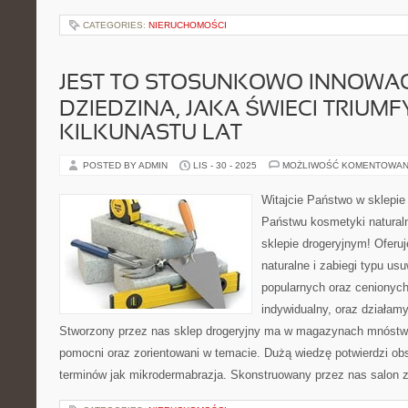
CATEGORIES:
NIERUCHOMOŚCI
JEST TO STOSUNKOWO INNOWA
DZIEDZINA, JAKA ŚWIECI TRIUM
KILKUNASTU LAT
POSTED BY ADMIN
LIS - 30 - 2025
MOŻLIWOŚĆ KOMENTOWAN
Witajcie Państwo w sklepi
Państwu kosmetyki naturaln
sklepie drogeryjnym! Ofer
naturalne i zabiegi typu usu
popularnych oraz cenionyc
indywidualny, oraz działam
Stworzony przez nas sklep drogeryjny ma w magazynach mnóstwo
pomocni oraz zorientowani w temacie. Dużą wiedzę potwierdzi ob
terminów jak mikrodermabrazja. Skonstruowany przez nas salon 