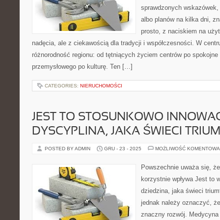
sprawdzonych wskazówek,
albo planów na kilka dni, zn
prosto, z naciskiem na uży
nadęcia, ale z ciekawością dla tradycji i współczesności. W centr
różnorodność regionu: od tętniących życiem centrów po spokojne 
przemysłowego po kulturę. Ten […]
CATEGORIES:
NIERUCHOMOŚCI
JEST TO STOSUNKOWO INNOWA
DYSCYPLINA, JAKA ŚWIECI TRIU
POSTED BY ADMIN
GRU - 23 - 2025
MOŻLIWOŚĆ KOMENTOWA
Powszechnie uważa się, że 
korzystnie wpływa Jest to 
dziedzina, jaka świeci trium
jednak należy oznaczyć, że
znaczny rozwój. Medycyna e