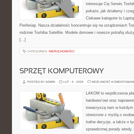
interesuje Cię Serwis Toshi
pokaże, jak działamy i cz
Ciekawe kategorie to Lapto
Periferiap. Nasza działalność koncentruje się na urządzeniach To
rodzinie Toshiba Satellite. Modele domowe i nowsze potrafią służy
[…]
CATEGORIES:
NIERUCHOMOŚCI
SPRZĘT KOMPUTEROWY
POSTED BY ADMIN
LUT - 6 - 2026
MOŻLIWOŚĆ KOMENTOWAN
LAKOM to współczesna pla
hardware’owi oraz naprawom
towarzyszą nam w każdym t
stworzone z myślą o osoba
trafne decyzje, a także o ty
sprawdzonej porady wtedy,