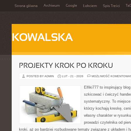
Archiwum
Google
Ta
Strona główna
Łokciem
Spis Treści
KOWALSKA
PROJEKTY KROK PO KROKU
POSTED BY ADMIN
LUT - 21 - 2026
MOŻLIWOŚĆ KOMENTOWA
Elfiki777 to inspirujący blo
szkicować i ćwiczyć handwr
systematyczny. To miejsce 
którzy kochają kreskę, cen
własny charakter w rysunku
prowadzi czytelnika od pie
kroki, aż po bardziej rozbudowane tematy związane z układem i 