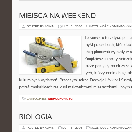
MIEJSCA NA WEEKEND
POSTED BY ADMIN
LUT - 5 - 2026
MOŻLIWOŚĆ KOMENTOWAN
To serwis o turystyce po L
myślą o osobach, które lubi
chcą planować wyjazdy w s
Znajdziesz tu opisy ścieżek
także pomysły na dłuższą w
tych, którzy cenią ciszę, al
kulturalnych wydarzeń. Przeczytaj także Tradycje i folklor i Szko
potrafi zaskakiwać: raz kusi malowniczymi miasteczkami, inny
CATEGORIES:
NIERUCHOMOŚCI
BIOLOGIA
POSTED BY ADMIN
LUT - 5 - 2026
MOŻLIWOŚĆ KOMENTOWAN