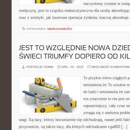
naczyniowy czerpie w zwią
medycyny, jest to cząstka niebezużyteczna dla osoby absorbujące
oraz z estetyki, jak laserowe operacje żylaków, inaczej absorbuje
CATEGORIES:
NIERUCHOMOŚCI
JEST TO WZGLĘDNIE NOWA DZIED
ŚWIECI TRIUMFY DOPIERO OD K
POSTED BY ADMIN
GRU - 23 - 2025
MOŻLIWOŚĆ KOMENTOWA
To przykre mimo ciągłych pr
wmówienia im To smutne mi
do ludzi i wmówienia im na
ma znaczenie to nie jest 
najważniejszy, cały czas wi
zmaga się z wieloma probl
wagi. Są tacy, którzy bezustannie się odchudzają, nawet jeśli fak
przyzwoicie, są także tacy, dla których odchudzanie cga800 […]