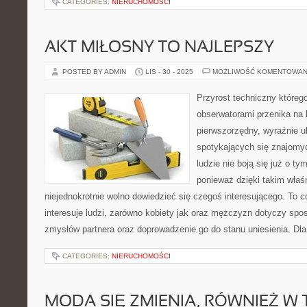
CATEGORIES:
NIERUCHOMOŚCI
AKT MIŁOSNY TO NAJLEPSZY
POSTED BY ADMIN
LIS - 30 - 2025
MOŻLIWOŚĆ KOMENTOWAN
Przyrost techniczny któreg
obserwatorami przenika na 
pierwszorzędny, wyraźnie u
spotykających się znajomyc
ludzie nie boją się już o t
ponieważ dzięki takim wła
niejednokrotnie wolno dowiedzieć się czegoś interesującego. To 
interesuje ludzi, zarówno kobiety jak oraz mężczyzn dotyczy sp
zmysłów partnera oraz doprowadzenie go do stanu uniesienia. Dla
CATEGORIES:
NIERUCHOMOŚCI
MODA SIĘ ZMIENIA, RÓWNIEŻ W 