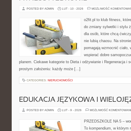
POSTED BY ADMIN
LUT - 10 - 2026
MOŻLIWOŚĆ KOMENTOWA
o2fit.pl to klub fitness, kt
do zmiany sylwetki i stylu 
dla osób, które chcą ćwicz
nie lubią chaosu. Na stronie
pomagają wzmocnić ciało, 
wspierać dobre samopoczuci
planem. Ciekawe kategorie to Dieta i odżywianie i Regeneracja i se
prostym założeniu: każdy może […]
CATEGORIES:
NIERUCHOMOŚCI
EDUKACJA JĘZYKOWA I WIELOJ
POSTED BY ADMIN
LUT - 9 - 2026
MOŻLIWOŚĆ KOMENTOWAN
PRZEDSZKOLE NA 5 – wort
To kompendium, w którym r