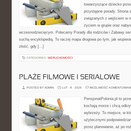
towarzyszące dziecko prze
przystępne porady. Strona 
związanych z wejściem w no
życiem w grupie oraz naby
wczesnodziecięcym. Polecamy Porady dla rodziców i Zabawy sens
suchą encyklopedią. To raczej mapa drogowa po tym, jak wspierać
złość, gdy […]
CATEGORIES:
NIERUCHOMOŚCI
PLAŻE FILMOWE I SERIALOWE
POSTED BY ADMIN
LUT - 8 - 2026
MOŻLIWOŚĆ KOMENTOWAN
PensjonatPolonia.pl to prze
kochają morze i chcą odkr
wybrzeży. To miejsce, w któ
użytecznymi podpowiedziam
przez planowanie, aż po roz