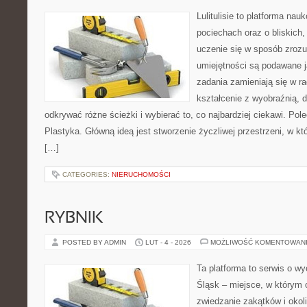
Lulitulisie to platforma na
pociechach oraz o bliskich
uczenie się w sposób zrozu
umiejętności są podawane j
zadania zamieniają się w r
kształcenie z wyobraźnią,
odkrywać różne ścieżki i wybierać to, co najbardziej ciekawi. Pol
Plastyka. Główną ideą jest stworzenie życzliwej przestrzeni, w k
[…]
CATEGORIES:
NIERUCHOMOŚCI
RYBNIK
POSTED BY ADMIN
LUT - 4 - 2026
MOŻLIWOŚĆ KOMENTOWAN
Ta platforma to serwis o w
Śląsk – miejsce, w którym 
zwiedzanie zakątków i okoli