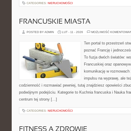
CATEGORIES:
NIERUCHOMOŚCI
FRANCUSKIE MIASTA
POSTED BY ADMIN
LUT - 11 - 2026
MOŻLIWOŚĆ KOMENTOWA
Ten portal to przestrzeń st
poznać Francję i jednocześn
To fuzja dwóch światów: wo
Francuskiej oraz opanowywa
komunikację w rozmowach z
impulsu na wyprawę, ale t
codzienność i rozmawiać pewniej, tutaj znajdziesz opowieści zb
podwójnym podejściu. Kategorie to Kuchnia francuska i Nauka fr
centrum tej strony […]
CATEGORIES:
NIERUCHOMOŚCI
FITNESS A ZDROWIE