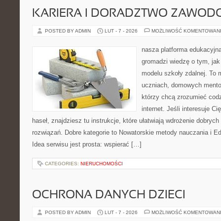
KARIERA I DORADZTWO ZAWOD
POSTED BY ADMIN
LUT - 7 - 2026
MOŻLIWOŚĆ KOMENTOWAN
nasza platforma edukacyjna 
gromadzi wiedzę o tym, ja
modelu szkoły zdalnej. To 
uczniach, domowych mento
którzy chcą zrozumieć cod
internet. Jeśli interesuje C
haseł, znajdziesz tu instrukcje, które ułatwiają wdrożenie dobry
rozwiązań. Dobre kategorie to Nowatorskie metody nauczania i E
Idea serwisu jest prosta: wspierać […]
CATEGORIES:
NIERUCHOMOŚCI
OCHRONA DANYCH DZIECI
POSTED BY ADMIN
LUT - 7 - 2026
MOŻLIWOŚĆ KOMENTOWAN