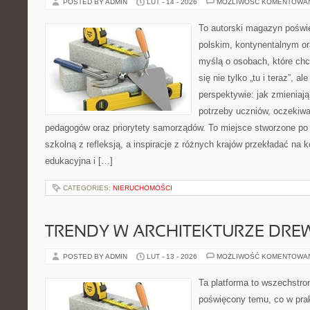
POSTED BY ADMIN
LUT - 14 - 2026
MOŻLIWOŚĆ KOMENTOWA
To autorski magazyn poświę
polskim, kontynentalnym or
myślą o osobach, które chc
się nie tylko „tu i teraz”, a
perspektywie: jak zmieniają
potrzeby uczniów, oczekiwa
pedagogów oraz priorytety samorządów. To miejsce stworzone po 
szkolną z refleksją, a inspiracje z różnych krajów przekładać na 
edukacyjna i […]
CATEGORIES:
NIERUCHOMOŚCI
TRENDY W ARCHITEKTURZE DRE
POSTED BY ADMIN
LUT - 13 - 2026
MOŻLIWOŚĆ KOMENTOWA
Ta platforma to wszechstro
poświęcony temu, co w prak