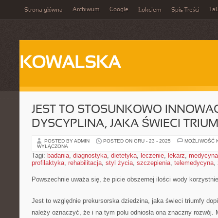
Archiwum
Google
Ta
Strona główna
Łokciem
Spis Treści
KOWALSKA
JEST TO STOSUNKOWO INNOWA
DYSCYPLINA, JAKA ŚWIECI TRIU
POSTED BY ADMIN
POSTED ON GRU - 23 - 2025
MOŻLIWOŚĆ 
WYŁĄCZONA
Tagi:
badania
,
diagnostyka
,
dietetyka
,
leczenie
,
lekarz
,
medycyna
profilaktyka
,
rehabilitacja
,
styl życia
,
szczepienia
,
telemedycyna
,
Powszechnie uważa się, że picie obszernej ilości wody korzystni
Jest to względnie prekursorska dziedzina, jaka świeci triumfy dopi
należy oznaczyć, że i na tym polu odniosła ona znaczny rozwój.