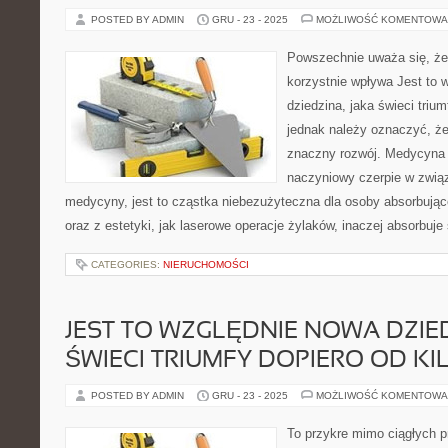
POSTED BY ADMIN
GRU - 23 - 2025
MOŻLIWOŚĆ KOMENTOWA
Powszechnie uważa się, że 
korzystnie wpływa Jest to 
dziedzina, jaka świeci trium
jednak należy oznaczyć, że
znaczny rozwój. Medycyna e
naczyniowy czerpie w zwią
medycyny, jest to cząstka niebezużyteczna dla osoby absorbujące
oraz z estetyki, jak laserowe operacje żylaków, inaczej absorbuje
CATEGORIES:
NIERUCHOMOŚCI
JEST TO WZGLĘDNIE NOWA DZIED
ŚWIECI TRIUMFY DOPIERO OD K
POSTED BY ADMIN
GRU - 23 - 2025
MOŻLIWOŚĆ KOMENTOWA
To przykre mimo ciągłych pr