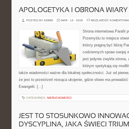
APOLOGETYKA I OBRONA WIARY
POSTED BY ADMIN
MAR - 14 - 2026
MOŻLIWOŚĆ KOMENTOWA
Strona internetowa Parafii 
Przemyślu to miejsce stwor
którzy pragną być bliżej Pa
codziennych spraw swojej ws
jest jedynie zwykła strona, a
którym spotykają się modlitw
także wiadomości ważne dla lokalnej społeczności. Już od pierw
że jest to przestrzeń niosąca ukojenie, gdzie słowo ma prowadzi
Ewangelii. […]
CATEGORIES:
NIERUCHOMOŚCI
JEST TO STOSUNKOWO INNOWA
DYSCYPLINA, JAKA ŚWIECI TRIU