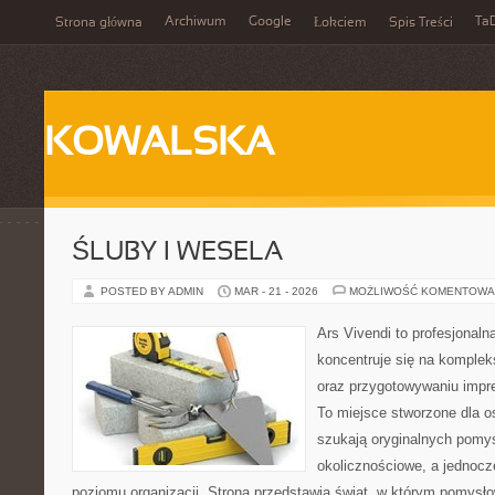
Archiwum
Google
Ta
Strona główna
Łokciem
Spis Treści
KOWALSKA
ŚLUBY I WESELA
POSTED BY ADMIN
MAR - 21 - 2026
MOŻLIWOŚĆ KOMENTOWA
Ars Vivendi to profesjonaln
koncentruje się na komple
oraz przygotowywaniu imp
To miejsce stworzone dla osó
szukają oryginalnych pomy
okolicznościowe, a jednoc
poziomu organizacji. Strona przedstawia świat, w którym pomysłow