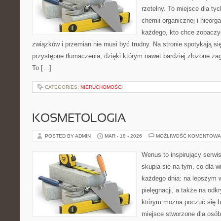
rzetelny. To miejsce dla ty
chemii organicznej i nieorga
każdego, kto chce zobaczyć
związków i przemian nie musi być trudny. Na stronie spotykają s
przystępne tłumaczenia, dzięki którym nawet bardziej złożone zaga
To […]
CATEGORIES:
NIERUCHOMOŚCI
KOSMETOLOGIA
POSTED BY ADMIN
MAR - 18 - 2026
MOŻLIWOŚĆ KOMENTOWA
Wenus to inspirujący serwi
skupia się na tym, co dla w
każdego dnia: na lepszym w
pielęgnacji, a także na odk
którym można poczuć się ba
miejsce stworzone dla osób