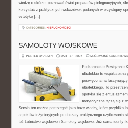
wiedzę o skórze, poznawać świat preparatów pielęgnacyjnych, śle
korzystać z praktycznych wskazówek podanych w przystępny spo
estetykę […]
CATEGORIES:
NIERUCHOMOŚCI
SAMOLOTY WOJSKOWE
POSTED BY ADMIN
MAR - 17 - 2026
MOŻLIWOŚĆ KOMENTOWA
Podkarpackie Powiązanie K
ultralekkie to współczesna p
poświęcona na fascynujący
ultralekkiego. To przestrze
spotyka się z entuzjazmem d
merytoryczne łączą się z 
Serwis ten można postrzegać jako bazę wiedzy, które przybliża lot
aspektów inżynieryjnych po obszary praktycznego użytkowania s
też Lotnictwo wojskowe i Samoloty wojskowe. Już sama identyfik