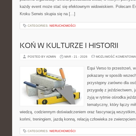
każdy event może stać się efektownym widowiskiem. Polecam Ev
Kroku Serwis skupia się na […]
CATEGORIES:
NIERUCHOMOŚCI
KOŃ W KULTURZE I HISTORII
POSTED BY ADMIN
MAR - 21 - 2026
MOŻLIWOŚĆ KOMENTOWA
Equi Verso to przestrzeń, w
pokazany w sposób wszechs
przystępny zarówno dla osó
przygodę z jeździectwem, jak
żyją w rytmie ośrodka jeźdz
tematyczny, który łączy mi
wiedzą, codziennym doświadczeniem oraz fascynacją wszystkim, 
końmi, treningiem, jazdą konną, relacją człowieka ze zwierzęciem
CATEGORIES:
NIERUCHOMOŚCI