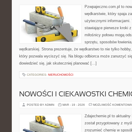
Pzwpajeczno.com.pl to now
wędkarstwie, który spaja z
użytecznymi informacjami. 
stawiające pierwsze kroki 
miłośnicy połowu mogą ods
sprzętu, sposobów łowienia
wędkarskiej. Strona prezentuje, że wędkarstwo to nie tylko hobby,
który pozwala wyciszyć się. Na blogu odbiorca może zanurzyć si
dowiedzieć się, jak skuteczniej planować […]
CATEGORIES:
NIERUCHOMOŚCI
NOWOŚCI I CIEKAWOSTKI CHEM
POSTED BY ADMIN
MAR - 19 - 2026
MOŻLIWOŚĆ KOMENTOWA
Zdajechemie.pl to aktualny 
został przygotowany z myś
zrozumieć chemię w sposób