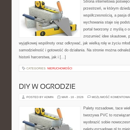
Strona internetowa poświęc
przestrzeń, w którym dzied
współczesnością, a pasja d
wychowania staje się podst
portal tworzony z myślą o o
zrozumieć idee skautowe, 
wyjątkowej wspólnoty oraz odkrywać, jak wielką rolę w życiu młod
samodzielność i gotowość do działania. Na stronie można odnale
historii harcerstwa, jak i […]
CATEGORIES:
NIERUCHOMOŚCI
DIY W OGRODZIE
POSTED BY ADMIN
MAR - 16 - 2026
MOŻLIWOŚĆ KOMENTOWA
Palety rozsadowe, tace wie
tworzywa PVC to rozwiązani
wyobrazić sobie nowoczesną
palety-rozsadowe.pl to mie