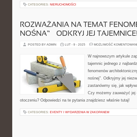
CATEGORIES:
NIERUCHOMOŚCI
ROZWAŻANIA NA TEMAT FENOME
NOŚNA” – ODKRYJ JEJ TAJEMNICE
POSTED BY ADMIN
LUT - 9 - 2025
MOŻLIWOŚĆ KOMENTOWAN
W najnowszym artykule zap
tajemnic jednego z najbard
fenomenów architektoniczny
nośnej". Odkryjmy jej niezw
zastanówmy się, jak wpływ
Czy możemy zauważyć jej
otoczeniu? Odpowiedzi na te pytania znajdziesz właśnie tutaj!
CATEGORIES:
EVENTY I WYDARZENIA W ZAKOPANEM