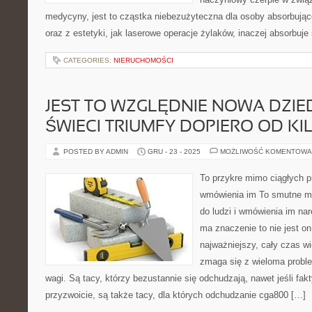
medycyny, jest to cząstka niebezużyteczna dla osoby absorbujące
oraz z estetyki, jak laserowe operacje żylaków, inaczej absorbuje
CATEGORIES:
NIERUCHOMOŚCI
JEST TO WZGLĘDNIE NOWA DZIED
ŚWIECI TRIUMFY DOPIERO OD K
POSTED BY ADMIN
GRU - 23 - 2025
MOŻLIWOŚĆ KOMENTOWA
To przykre mimo ciągłych pr
wmówienia im To smutne mi
do ludzi i wmówienia im na
ma znaczenie to nie jest 
najważniejszy, cały czas wi
zmaga się z wieloma probl
wagi. Są tacy, którzy bezustannie się odchudzają, nawet jeśli fak
przyzwoicie, są także tacy, dla których odchudzanie cga800 […]