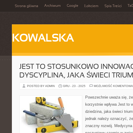
Archiwum
Google
Ta
Strona główna
Łokciem
Spis Treści
KOWALSKA
JEST TO STOSUNKOWO INNOWA
DYSCYPLINA, JAKA ŚWIECI TRIU
POSTED BY ADMIN
GRU - 23 - 2025
MOŻLIWOŚĆ KOMENTOWA
Powszechnie uważa się, że 
korzystnie wpływa Jest to 
dziedzina, jaka świeci trium
jednak należy oznaczyć, że
znaczny rozwój. Medycyna e
naczyniowy czerpie w zwią