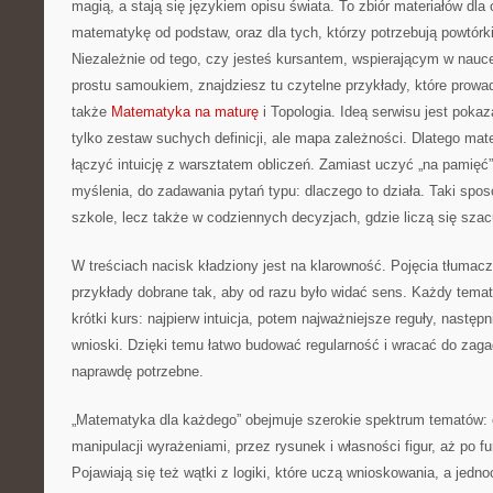
magią, a stają się językiem opisu świata. To zbiór materiałów dla
matematykę od podstaw, oraz dla tych, którzy potrzebują powtórk
Niezależnie od tego, czy jesteś kursantem, wspierającym w nauc
prostu samoukiem, znajdziesz tu czytelne przykłady, które prowa
także
Matematyka na maturę
i Topologia. Ideą serwisu jest poka
tylko zestaw suchych definicji, ale mapa zależności. Dlatego mate
łączyć intuicję z warsztatem obliczeń. Zamiast uczyć „na pamięć
myślenia, do zadawania pytań typu: dlaczego to działa. Taki spo
szkole, lecz także w codziennych decyzjach, gdzie liczą się szac
W treściach nacisk kładziony jest na klarowność. Pojęcia tłumac
przykłady dobrane tak, aby od razu było widać sens. Każdy tema
krótki kurs: najpierw intuicja, potem najważniejsze reguły, następ
wnioski. Dzięki temu łatwo budować regularność i wracać do zaga
naprawdę potrzebne.
„Matematyka dla każdego” obejmuje szerokie spektrum tematów: od
manipulacji wyrażeniami, przez rysunek i własności figur, aż po f
Pojawiają się też wątki z logiki, które uczą wnioskowania, a jedn