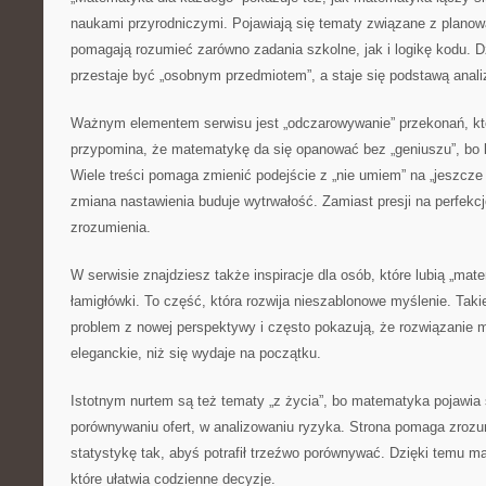
naukami przyrodniczymi. Pojawiają się tematy związane z planow
pomagają rozumieć zarówno zadania szkolne, jak i logikę kodu. 
przestaje być „osobnym przedmiotem”, a staje się podstawą anali
Ważnym elementem serwisu jest „odczarowywanie” przekonań, któ
przypomina, że matematykę da się opanować bez „geniuszu”, bo li
Wiele treści pomaga zmienić podejście z „nie umiem” na „jeszcze
zmiana nastawienia buduje wytrwałość. Zamiast presji na perfekcj
zrozumienia.
W serwisie znajdziesz także inspiracje dla osób, które lubią „ma
łamigłówki. To część, która rozwija nieszablonowe myślenie. Taki
problem z nowej perspektywy i często pokazują, że rozwiązanie 
eleganckie, niż się wydaje na początku.
Istotnym nurtem są też tematy „z życia”, bo matematyka pojawia 
porównywaniu ofert, w analizowaniu ryzyka. Strona pomaga zrozum
statystykę tak, abyś potrafił trzeźwo porównywać. Dzięki temu ma
które ułatwia codzienne decyzje.