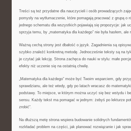
Treści są też przydatne dla nauczycieli i osób prowadzących zaj
pomysły na wytłumaczenie, które pomagają pracować z grupą o 
jednego schematu dla wszystkich pojawiają się propozycje: jak uc
sprzyja temu, by „matematyka dla każdego” nie była hasłem, ale r
Ważną cechą strony jest dbałość o język. Zagadnienia są opisywa
szybko znaleźć konkretną metodę. Jednocześnie teksty są na tyl
je czytać jak lekcję. Strona zachęca do nauki w stylu: małe porcj
efekty niż uczenie się na ostatnią chwilę.
„Matematyka dla każdego” może być Twoim wsparciem, gdy przyg
sprawdzianu, ale też wtedy, gdy po latach wracasz do matematyk
podstawy. To miejsce, w którym można uczyć się bez wstydu i bez
sensu. Każdy tekst ma pomagać w jednym: żebyś po lekturze potr
zrobić”.
Na dłuższą metę strona wspiera budowanie solidnych fundamentó
rozkładać problem na części, jak planować rozwiązanie i jak spr