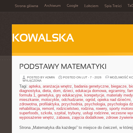
Archiwum
Google
Ta
Strona główna
Łokciem
Spis Treści
KOWALSKA
PODSTAWY MATEMATYKI
POSTED BY ADMIN
POSTED ON LUT - 7 - 2026
MOŻLIWOŚĆ K
WYŁĄCZONA
Tagi:
apteka
,
aranżacja wnętrz
,
badania genetyczne
,
biegacze
,
bi
diagnostyka
,
dieta
,
dom
,
dzieci
,
edukacja domowa
,
egzaminy
,
far
formuła 1
,
genetyka
,
gry edukacyjne
,
korepetycje
,
materiały med
mieszkanie
,
motocykle
,
odchudzanie
,
ogród
,
opieka nad dziećmi
,
zdrowotna
,
profilaktyka
,
przychodnia
,
psychologia
,
psychologia dz
rehabilitacja
,
remont
,
rodzicielstwo
,
rodzina
,
rowery
,
sporty motor
superfoods
,
szkoła
,
szpital
,
trybuny
,
usługi rodzinne
,
wczesne wy
wyposażenie wnętrz
,
zabawa
,
zajęcia dodatkowe
,
zdrowe żywieni
Strona „Matematyka dla każdego” to miejsce do ćwiczeń, w której