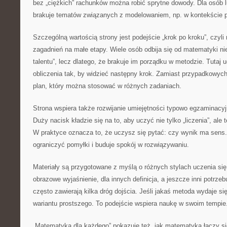
bez „ciężkich” rachunków można robić sprytne dowody. Dla osób 
brakuje tematów związanych z modelowaniem, np. w kontekście 
Szczególną wartością strony jest podejście „krok po kroku”, czyli 
zagadnień na małe etapy. Wiele osób odbija się od matematyki nie
talentu”, lecz dlatego, że brakuje im porządku w metodzie. Tutaj 
obliczenia tak, by widzieć następny krok. Zamiast przypadkowyc
plan, który można stosować w różnych zadaniach.
Strona wspiera także rozwijanie umiejętności typowo egzaminacyjn
Duży nacisk kładzie się na to, aby uczyć nie tylko „liczenia”, ale 
W praktyce oznacza to, że uczysz się pytać: czy wynik ma sens
ograniczyć pomyłki i buduje spokój w rozwiązywaniu.
Materiały są przygotowane z myślą o różnych stylach uczenia się
obrazowe wyjaśnienie, dla innych definicja, a jeszcze inni potrze
często zawierają kilka dróg dojścia. Jeśli jakaś metoda wydaje s
wariantu prostszego. To podejście wspiera naukę w swoim tempie
„Matematyka dla każdego” pokazuje też, jak matematyka łączy si