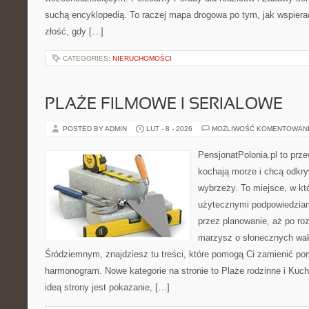
suchą encyklopedią. To raczej mapa drogowa po tym, jak wspierać
złość, gdy […]
CATEGORIES:
NIERUCHOMOŚCI
PLAŻE FILMOWE I SERIALOWE
POSTED BY ADMIN
LUT - 8 - 2026
MOŻLIWOŚĆ KOMENTOWAN
PensjonatPolonia.pl to prze
kochają morze i chcą odkr
wybrzeży. To miejsce, w któ
użytecznymi podpowiedziam
przez planowanie, aż po roz
marzysz o słonecznych wa
Śródziemnym, znajdziesz tu treści, które pomogą Ci zamienić p
harmonogram. Nowe kategorie na stronie to Plaże rodzinne i Ku
ideą strony jest pokazanie, […]