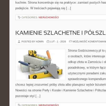
kuchnie. Strona koncentruje się na praktyce: zamiast pustych ha
podejście. W treściach pojawiają się […]
CATEGORIES:
NIERUCHOMOŚCI
KAMIENIE SZLACHETNE I PÓŁSZ
POSTED BY ADMIN
LUT - 1 - 2026
MOŻLIWOŚĆ KOMENTOWAN
Strona Godziszewscy.pl to 
o osobach, które interesuje 
odkup złota w Zamościu i o
poradnikowy, w którym łączą
użytecznymi poradami zaku
sprawdzonego kompendium p
chcesz lepiej zrozumieć próby złota albo planujesz wybór biżuterii,
Nowości na stronie Perły i Korale i Kamienie Szlachetne i Półsz
pozostaje styl […]
CATEGORIES:
NIERUCHOMOŚCI