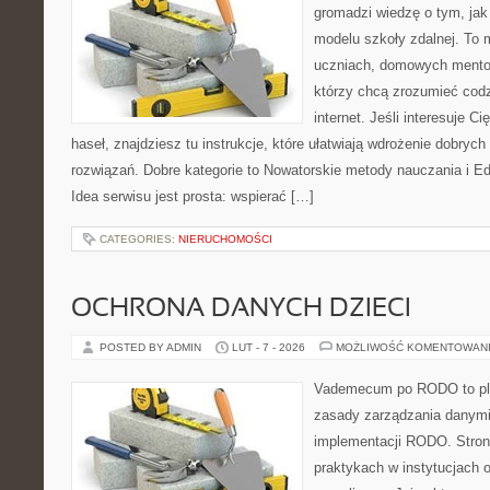
gromadzi wiedzę o tym, ja
modelu szkoły zdalnej. To 
uczniach, domowych mento
którzy chcą zrozumieć cod
internet. Jeśli interesuje C
haseł, znajdziesz tu instrukcje, które ułatwiają wdrożenie dobry
rozwiązań. Dobre kategorie to Nowatorskie metody nauczania i E
Idea serwisu jest prosta: wspierać […]
CATEGORIES:
NIERUCHOMOŚCI
OCHRONA DANYCH DZIECI
POSTED BY ADMIN
LUT - 7 - 2026
MOŻLIWOŚĆ KOMENTOWAN
Vademecum po RODO to plat
zasady zarządzania danym
implementacji RODO. Stron
praktykach w instytucjach o