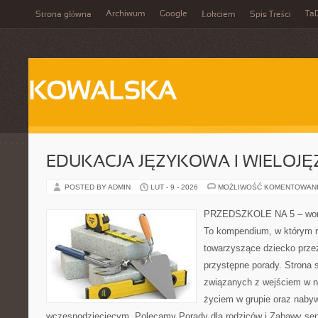
Archiwum
Google
Ta
Strona główna
Łokciem
Spis Treści
KOWALSKA
EDUKACJA JĘZYKOWA I WIELOJ
POSTED BY ADMIN
LUT - 9 - 2026
MOŻLIWOŚĆ KOMENTOWAN
PRZEDSZKOLE NA 5 – wort
To kompendium, w którym r
towarzyszące dziecko prze
przystępne porady. Strona 
związanych z wejściem w no
życiem w grupie oraz naby
wczesnodziecięcym. Polecamy Porady dla rodziców i Zabawy sens