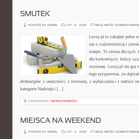
SMUTEK
POSTED BY ADMIN
LUT - 6 - 2026
MOŻLIWOŚĆ KOMENTOWAN
Lovsy.pl to zakątek pełne 
się z codziennością i zami
święto. To strona dla tych, 
dla konkretnych, którzy sz
rozmowę. Lovsy.pl nie gra 
tego przypomina, że dojrzał
drobiazgów: z uważności, z rozmowy, z wybaczania i z radości n
kategorie Nadzieja i […]
CATEGORIES:
NIERUCHOMOŚCI
MIEJSCA NA WEEKEND
POSTED BY ADMIN
LUT - 5 - 2026
MOŻLIWOŚĆ KOMENTOWAN