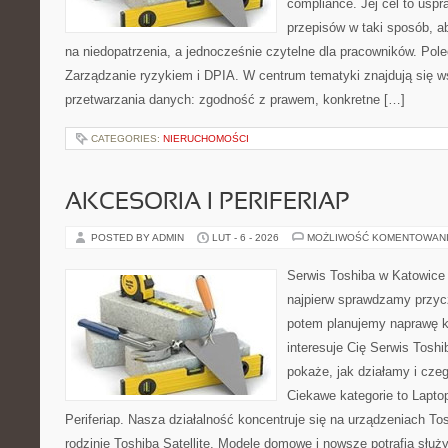
compliance. Jej cel to uspra
przepisów w taki sposób, a
na niedopatrzenia, a jednocześnie czytelne dla pracowników. Pole
Zarządzanie ryzykiem i DPIA. W centrum tematyki znajdują się 
przetwarzania danych: zgodność z prawem, konkretne […]
CATEGORIES:
NIERUCHOMOŚCI
AKCESORIA I PERIFERIAP
POSTED BY ADMIN
LUT - 6 - 2026
MOŻLIWOŚĆ KOMENTOWAN
Serwis Toshiba w Katowice 
najpierw sprawdzamy przyc
potem planujemy naprawę kr
interesuje Cię Serwis Toshi
pokaże, jak działamy i cz
Ciekawe kategorie to Lapto
Periferiap. Nasza działalność koncentruje się na urządzeniach To
rodzinie Toshiba Satellite. Modele domowe i nowsze potrafią służy