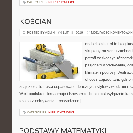
CATEGORIES:
NIERUCHOMOŚCI
KOŚCIAN
POSTED BY ADMIN
LUT - 8 - 2026
MOŻLIWOŚĆ KOMENTOWAN
anabell-kalisz.pl to blog t
skupiony na sercu zachodnie
potrafi zaskoczyć różnorodn
pasjonatów odkrywania, gdz
klimatem podróży. Jeśli szu
chcesz zajrzeć tam, gdzie 
znajdziesz tu treści dopasowane do różnych stylów zwiedzania. 
Wielkopolska i Restauracje i Kawiarnie. To nie jest wyłącznie kat
relacja z odkrywania – prowadzona […]
CATEGORIES:
NIERUCHOMOŚCI
PODSTAWY MATEMATYKI