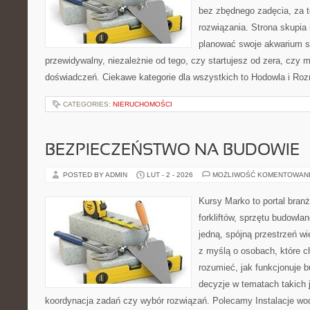
bez zbędnego zadęcia, za t
rozwiązania. Strona skupia
planować swoje akwarium 
przewidywalny, niezależnie od tego, czy startujesz od zera, czy 
doświadczeń. Ciekawe kategorie dla wszystkich to Hodowla i R
CATEGORIES:
NIERUCHOMOŚCI
BEZPIECZEŃSTWO NA BUDOWIE
POSTED BY ADMIN
LUT - 2 - 2026
MOŻLIWOŚĆ KOMENTOWAN
Kursy Marko to portal branż
forkliftów, sprzętu budowla
jedną, spójną przestrzeń w
z myślą o osobach, które ch
rozumieć, jak funkcjonuje 
decyzje w tematach takich 
koordynacja zadań czy wybór rozwiązań. Polecamy Instalacje wodn