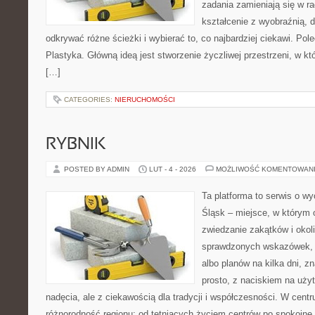
zadania zamieniają się w r
kształcenie z wyobraźnią,
odkrywać różne ścieżki i wybierać to, co najbardziej ciekawi. Pol
Plastyka. Główną ideą jest stworzenie życzliwej przestrzeni, w k
[…]
CATEGORIES:
NIERUCHOMOŚCI
RYBNIK
POSTED BY ADMIN
LUT - 4 - 2026
MOŻLIWOŚĆ KOMENTOWAN
Ta platforma to serwis o w
Śląsk – miejsce, w którym 
zwiedzanie zakątków i okoli
sprawdzonych wskazówek,
albo planów na kilka dni, zn
prosto, z naciskiem na uży
nadęcia, ale z ciekawością dla tradycji i współczesności. W centr
różnorodność regionu: od tętniących życiem centrów po spokojne 