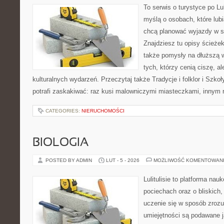
To serwis o turystyce po L
myślą o osobach, które lubi
chcą planować wyjazdy w s
Znajdziesz tu opisy ścieżek
także pomysły na dłuższą w
tych, którzy cenią ciszę, al
kulturalnych wydarzeń. Przeczytaj także Tradycje i folklor i Szko
potrafi zaskakiwać: raz kusi malowniczymi miasteczkami, inny
CATEGORIES:
NIERUCHOMOŚCI
BIOLOGIA
POSTED BY ADMIN
LUT - 5 - 2026
MOŻLIWOŚĆ KOMENTOWAN
Lulitulisie to platforma na
pociechach oraz o bliskich
uczenie się w sposób zrozu
umiejętności są podawane j