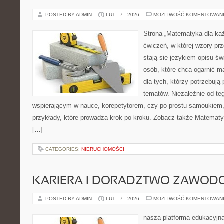
POSTED BY ADMIN
LUT - 7 - 2026
MOŻLIWOŚĆ KOMENTOWAN
Strona „Matematyka dla każ
ćwiczeń, w której wzory pr
stają się językiem opisu świ
osób, które chcą ogarnić m
dla tych, którzy potrzebują
tematów. Niezależnie od te
wspierającym w nauce, korepetytorem, czy po prostu samoukiem, 
przykłady, które prowadzą krok po kroku. Zobacz także Matematy
[…]
CATEGORIES:
NIERUCHOMOŚCI
KARIERA I DORADZTWO ZAWOD
POSTED BY ADMIN
LUT - 7 - 2026
MOŻLIWOŚĆ KOMENTOWAN
nasza platforma edukacyjna 