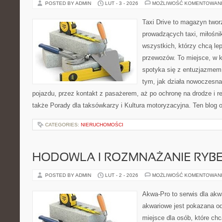
POSTED BY ADMIN
LUT - 3 - 2026
MOŻLIWOŚĆ KOMENTOWAN
Taxi Drive to magazyn twor
prowadzących taxi, miłośni
wszystkich, którzy chcą lep
przewozów. To miejsce, w 
spotyka się z entuzjazmem 
tym, jak działa nowoczesn
pojazdu, przez kontakt z pasażerem, aż po ochronę na drodze i 
także Porady dla taksówkarzy i Kultura motoryzacyjna. Ten blog op
CATEGORIES:
NIERUCHOMOŚCI
HODOWLA I ROZMNAŻANIE RYB
POSTED BY ADMIN
LUT - 2 - 2026
MOŻLIWOŚĆ KOMENTOWAN
Akwa-Pro to serwis dla ak
akwariowe jest pokazana od
miejsce dla osób, które ch