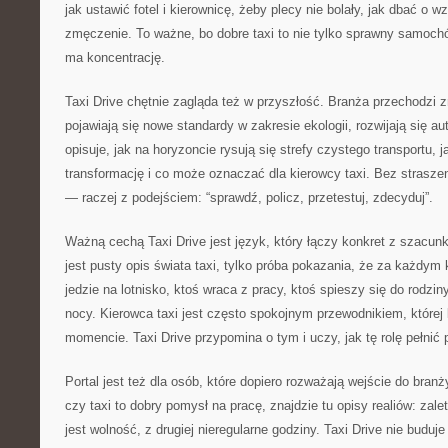
jak ustawić fotel i kierownicę, żeby plecy nie bolały, jak dbać o w
zmęczenie. To ważne, bo dobre taxi to nie tylko sprawny samochód
ma koncentrację.
Taxi Drive chętnie zagląda też w przyszłość. Branża przechodzi z
pojawiają się nowe standardy w zakresie ekologii, rozwijają się a
opisuje, jak na horyzoncie rysują się strefy czystego transportu, 
transformację i co może oznaczać dla kierowcy taxi. Bez straszen
— raczej z podejściem: “sprawdź, policz, przetestuj, zdecyduj”.
Ważną cechą Taxi Drive jest język, który łączy konkret z szacunk
jest pusty opis świata taxi, tylko próba pokazania, że za każdym k
jedzie na lotnisko, ktoś wraca z pracy, ktoś spieszy się do rodzi
nocy. Kierowca taxi jest często spokojnym przewodnikiem, której
momencie. Taxi Drive przypomina o tym i uczy, jak tę rolę pełnić 
Portal jest też dla osób, które dopiero rozważają wejście do branż
czy taxi to dobry pomysł na pracę, znajdzie tu opisy realiów: zalet
jest wolność, z drugiej nieregularne godziny. Taxi Drive nie buduje