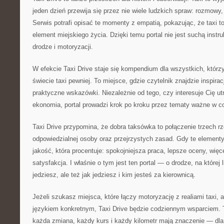
jeden dzień przewija się przez nie wiele ludzkich spraw: rozmowy,
Serwis potrafi opisać te momenty z empatią, pokazując, że taxi to 
element miejskiego życia. Dzięki temu portal nie jest suchą instruk
drodze i motoryzacji.
W efekcie Taxi Drive staje się kompendium dla wszystkich, którz
świecie taxi pewniej. To miejsce, gdzie czytelnik znajdzie inspirac
praktyczne wskazówki. Niezależnie od tego, czy interesuje Cię ut
ekonomia, portal prowadzi krok po kroku przez tematy ważne w co
Taxi Drive przypomina, że dobra taksówka to połączenie trzech 
odpowiedzialnej osoby oraz przejrzystych zasad. Gdy te elementy
jakość, która procentuje: spokojniejsza praca, lepsze oceny, więc
satysfakcja. I właśnie o tym jest ten portal — o drodze, na której l
jedziesz, ale też jak jedziesz i kim jesteś za kierownicą.
Jeżeli szukasz miejsca, które łączy motoryzację z realiami taxi,
językiem konkretnym, Taxi Drive będzie codziennym wsparciem. T
każda zmiana, każdy kurs i każdy kilometr mają znaczenie — dla a