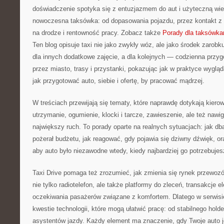
doświadczenie spotyka się z entuzjazmem do aut i użyteczną wied
nowoczesna taksówka: od dopasowania pojazdu, przez kontakt z
na drodze i rentowność pracy. Zobacz także
Porady dla taksówka
Ten blog opisuje taxi nie jako zwykły wóz, ale jako środek zarobku
dla innych dodatkowe zajęcie, a dla kolejnych — codzienna przyg
przez miasto, trasy i przystanki, pokazując jak w praktyce wyglą
jak przygotować auto, siebie i ofertę, by pracować mądrzej.
W treściach przewijają się tematy, które naprawdę dotykają kiero
utrzymanie, ogumienie, klocki i tarcze, zawieszenie, ale też nawiga
największy ruch. To porady oparte na realnych sytuacjach: jak d
pożerał budżetu, jak reagować, gdy pojawia się dziwny dźwięk, or
aby auto było niezawodne wtedy, kiedy najbardziej go potrzebujes
Taxi Drive pomaga też zrozumieć, jak zmienia się rynek przewoz
nie tylko radiotelefon, ale także platformy do zleceń, transakcje e
oczekiwania pasażerów związane z komfortem. Dlatego w serwisi
kwestie technologii, które mogą ułatwić pracę: od stabilnego holde
asystentów jazdy. Każdy element ma znaczenie, gdy Twoje auto 