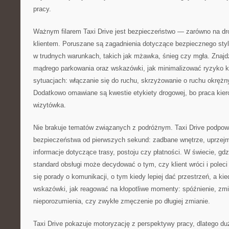
pracy.
Ważnym filarem Taxi Drive jest bezpieczeństwo — zarówno na dro
klientem. Poruszane są zagadnienia dotyczące bezpiecznego sty
w trudnych warunkach, takich jak mżawka, śnieg czy mgła. Znajd
mądrego parkowania oraz wskazówki, jak minimalizować ryzyko ko
sytuacjach: włączanie się do ruchu, skrzyżowanie o ruchu okrężn
Dodatkowo omawiane są kwestie etykiety drogowej, bo praca kiero
wizytówka.
Nie brakuje tematów związanych z podróżnym. Taxi Drive podpow
bezpieczeństwa od pierwszych sekund: zadbane wnętrze, uprzejm
informacje dotyczące trasy, postoju czy płatności. W świecie, gdzi
standard obsługi może decydować o tym, czy klient wróci i poleci 
się porady o komunikacji, o tym kiedy lepiej dać przestrzeń, a ki
wskazówki, jak reagować na kłopotliwe momenty: spóźnienie, zm
nieporozumienia, czy zwykłe zmęczenie po długiej zmianie.
Taxi Drive pokazuje motoryzację z perspektywy pracy, dlatego du