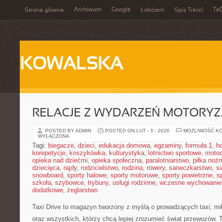
Archiwum
Google
Ta
Strona główna
Łokciem
Spis Treści
KOWALSKA
RELACJE Z WYDARZEŃ MOTORY
POSTED BY ADMIN
POSTED ON LUT - 3 - 2026
MOŻLIWOŚĆ K
WYŁĄCZONA
Tagi:
biegacze
,
dzieci
,
edukacja domowa
,
egzaminy
,
formuła 1
,
h
korepetycje
,
koszykówka
,
kulturystyka
,
lotnictwo sportowe
,
motoc
opieka nad dziećmi
,
opieka społeczna
,
paralotniarstwo
,
piłka noż
dziecięca
,
rajdy
,
rodzicielstwo
,
rodzina
,
rowery
,
saneczkarstwo
,
s
snowboard
,
sporty halowe
,
sporty motorowe
,
sporty powietrzne
,
s
szkoła
,
szybowce
,
trybuny
,
usługi rodzinne
,
wczesne wychowanie
dodatkowe
,
żeglarstwo
Taxi Drive to magazyn tworzony z myślą o prowadzących taxi, mi
oraz wszystkich, którzy chcą lepiej zrozumieć świat przewozów. 