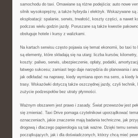
samochodu do taxi. Omawiane są różne podejścia: auto nowe ver
silnik wysokoprężny, a także hybryda i elektryk. Wskazywane są z
eksploatacji: spalanie, serwis, trwałość, koszty części, a nawet k
podczas wielu godzin jazdy. Poruszane są także kwestie pakownoś
obsługuje hotele i kursy z walizkami.
Na kartach serwisu często pojawia się temat ekonomii, bo taxi t
są elementy, które składają się na utarg: liczba kursów, kilometry
koszty: paliwo, serwis, ubezpieczenie, opłaty, podatki, amortyzacj
łatwego sukcesu; zamiast tego daje narzędzia do planowania i ana
jak odkładać na naprawy, kiedy wymiana opon ma sens, a kiedy lep
trasy. Wskazówki dotyczą także oszczędnej jazdy, czyli technik, k
zużycie podzespołów bez utraty płynności.
Ważnym obszarem jest prawo i zasady. Świat przewozów jest peł
się zmieniać. Taxi Drive pomaga czytelnikowi uporządkować temat
oznaczeniach, jakie znaczenie mają badania techniczne, jak przy
drogową i dlaczego papierologia są tak ważne. Dzięki temu serwis
początkujących, jak i dla doświadczonych, którzy chcą mieć pewn