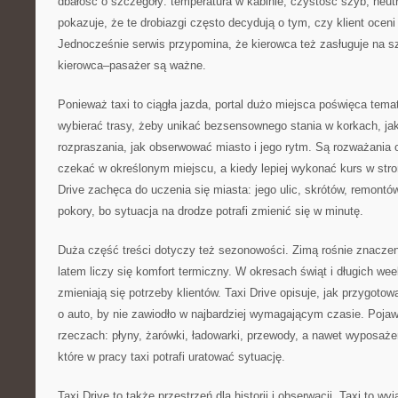
dbałość o szczegóły: temperatura w kabinie, czystość szyb, neutr
pokazuje, że te drobiazgi często decydują o tym, czy klient oceni
Jednocześnie serwis przypomina, że kierowca też zasługuje na sz
kierowca–pasażer są ważne.
Ponieważ taxi to ciągła jazda, portal dużo miejsca poświęca tem
wybierać trasy, żeby unikać bezsensownego stania w korkach, jak
rozpraszania, jak obserwować miasto i jego rytm. Są rozważania o
czekać w określonym miejscu, a kiedy lepiej wykonać kurs w stron
Drive zachęca do uczenia się miasta: jego ulic, skrótów, remontó
pokory, bo sytuacja na drodze potrafi zmienić się w minutę.
Duża część treści dotyczy też sezonowości. Zimą rośnie znacze
latem liczy się komfort termiczny. W okresach świąt i długich we
zmieniają się potrzeby klientów. Taxi Drive opisuje, jak przygotowa
o auto, by nie zawiodło w najbardziej wymagającym czasie. Pojaw
rzeczach: płyny, żarówki, ładowarki, przewody, a nawet wyposaże
które w pracy taxi potrafi uratować sytuację.
Taxi Drive to także przestrzeń dla historii i obserwacji. Taxi to w