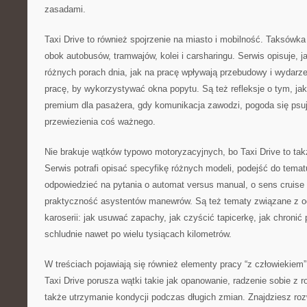
zasadami.
Taxi Drive to również spojrzenie na miasto i mobilność. Taksówka
obok autobusów, tramwajów, kolei i carsharingu. Serwis opisuje, j
różnych porach dnia, jak na pracę wpływają przebudowy i wydarze
pracę, by wykorzystywać okna popytu. Są też refleksje o tym, ja
premium dla pasażera, gdy komunikacja zawodzi, pogoda się psuj
przewiezienia coś ważnego.
Nie brakuje wątków typowo motoryzacyjnych, bo Taxi Drive to takż
Serwis potrafi opisać specyfikę różnych modeli, podejść do temat
odpowiedzieć na pytania o automat versus manual, o sens cruise 
praktyczność asystentów manewrów. Są też tematy związane z o
karoserii: jak usuwać zapachy, jak czyścić tapicerkę, jak chronić 
schludnie nawet po wielu tysiącach kilometrów.
W treściach pojawiają się również elementy pracy “z człowiekiem”, 
Taxi Drive porusza wątki takie jak opanowanie, radzenie sobie z
także utrzymanie kondycji podczas długich zmian. Znajdziesz roz