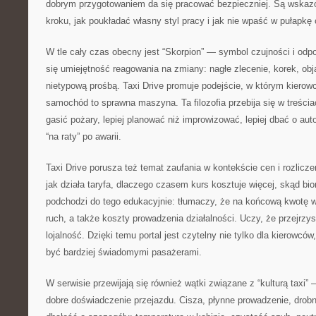
dobrym przygotowaniem da się pracować bezpieczniej. Są wskazó
kroku, jak poukładać własny styl pracy i jak nie wpaść w pułapkę
W tle cały czas obecny jest “Skorpion” — symbol czujności i odpo
się umiejętność reagowania na zmiany: nagłe zlecenie, korek, obj
nietypową prośbą. Taxi Drive promuje podejście, w którym kierowc
samochód to sprawna maszyna. Ta filozofia przebija się w treściac
gasić pożary, lepiej planować niż improwizować, lepiej dbać o auto
“na raty” po awarii.
Taxi Drive porusza też temat zaufania w kontekście cen i rozlicz
jak działa taryfa, dlaczego czasem kurs kosztuje więcej, skąd bio
podchodzi do tego edukacyjnie: tłumaczy, że na końcową kwotę w
ruch, a także koszty prowadzenia działalności. Uczy, że przejrzy
lojalność. Dzięki temu portal jest czytelny nie tylko dla kierowców,
być bardziej świadomymi pasażerami.
W serwisie przewijają się również wątki związane z “kulturą taxi” 
dobre doświadczenie przejazdu. Cisza, płynne prowadzenie, drob