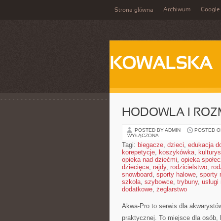
Archiwum
Google
Strona główna
KOWALSKA
HODOWLA I ROZ
POSTED BY ADMIN
POSTED ON
WYŁĄCZONA
Tagi:
biegacze
,
dzieci
,
edukacja 
korepetycje
,
koszykówka
,
kultury
opieka nad dziećmi
,
opieka społe
dziecięca
,
rajdy
,
rodzicielstwo
,
rod
snowboard
,
sporty halowe
,
sporty
szkoła
,
szybowce
,
trybuny
,
usługi
dodatkowe
,
żeglarstwo
Akwa-Pro to serwis dla akwarystó
praktycznej. To miejsce dla osób,