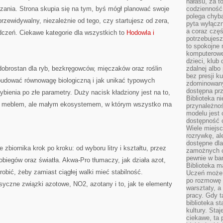
hałasu, za 
ązania. Strona skupia się na tym, byś mógł planować swoje
codzienność
polega chyba
ewidywalny, niezależnie od tego, czy startujesz od zera,
pyta wyłączn
a coraz częś
dczeń. Ciekawe kategorie dla wszystkich to
Hodowla i
potrzebujesz
to spokojne 
komputerowe,
dzieci, klub
dobrostan dla ryb, bezkręgowców, mięczaków oraz roślin
zdalnej albo
bez presji k
budować równowagę biologiczną i jak unikać typowych
zdominowany
dostępna pr
rybienia po złe parametry. Duży nacisk kładziony jest na to,
Biblioteka n
ym meblem, ale małym ekosystemem, w którym wszystko ma
przynależnoś
modelu jest 
dostępność c
Wiele miejsc
rozrywkę, al
dostępne dla
e zbiornika krok po kroku: od wyboru litry i kształtu, przez
zamożnych cz
pewnie w bar
obiegów oraz światła. Akwa-Pro tłumaczy, jak działa azot,
Biblioteka m
robić, żeby zamiast ciągłej walki mieć stabilność.
Uczeń może p
po rozmowę i
syczne związki azotowe, NO2, azotany i to, jak te elementy
warsztaty, a
pracy. Gdy t
biblioteka st
kultury. Sta
ciekawe, ta