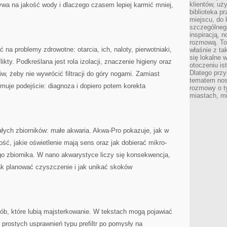
klientów, uż
ływa na jakość wody i dlaczego czasem lepiej karmić mniej,
biblioteka p
miejscu, do
szczególneg
inspiracją, 
rozmową. To
na problemy zdrowotne: otarcia, ich, naloty, pierwotniaki,
właśnie z ta
się lokalne 
ikty. Podkreślana jest rola izolacji, znaczenie higieny oraz
otoczeniu is
Dlatego przy
w, żeby nie wywrócić filtracji do góry nogami. Zamiast
tematem nos
muje podejście: diagnoza i dopiero potem korekta
rozmowy o t
miastach, mi
małych zbiorników: małe akwaria. Akwa-Pro pokazuje, jak w
ność, jakie oświetlenie mają sens oraz jak dobierać mikro-
go zbiornika. W nano akwarystyce liczy się konsekwencja,
jak planować czyszczenie i jak unikać skoków
osób, które lubią majsterkowanie. W tekstach mogą pojawiać
prostych usprawnień typu prefiltr po pomysły na