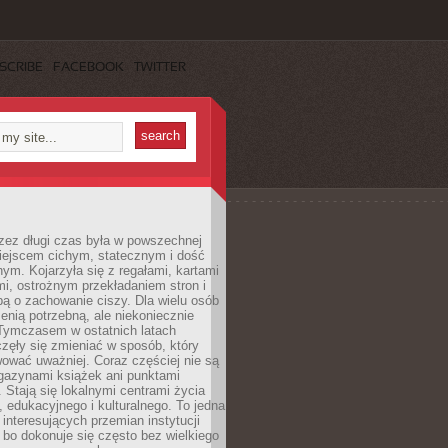
SCRIBE
FACEBOOK
TWITTER
rzez długi czas była w powszechnej
iejscem cichym, statecznym i dość
ym. Kojarzyła się z regałami, kartami
mi, ostrożnym przekładaniem stron i
ą o zachowanie ciszy. Dla wielu osób
zenią potrzebną, ale niekoniecznie
 Tymczasem w ostatnich latach
aczęły się zmieniać w sposób, który
ować uważniej. Coraz częściej nie są
agazynami książek ani punktami
Stają się lokalnymi centrami życia
 edukacyjnego i kulturalnego. To jedna
j interesujących przemian instytucji
 bo dokonuje się często bez wielkiego