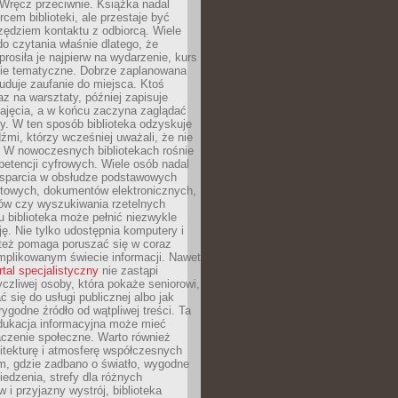
. Wręcz przeciwnie. Książka nadal
rcem biblioteki, ale przestaje być
zędziem kontaktu z odbiorcą. Wiele
o czytania właśnie dlatego, że
prosiła je najpierw na wydarzenie, kurs
nie tematyczne. Dobrze zaplanowana
duje zaufanie do miejsca. Ktoś
az na warsztaty, później zapisuje
zajęcia, a w końcu zaczyna zaglądać
y. W ten sposób biblioteka odzyskuje
dźmi, którzy wcześniej uważali, że nie
h. W nowoczesnych bibliotekach rośnie
petencji cyfrowych. Wiele osób nadal
wsparcia w obsłudze podstawowych
etowych, dokumentów elektronicznych,
ów czy wyszukiwania rzetelnych
Tu biblioteka może pełnić niezwykle
ę. Nie tylko udostępnia komputery i
e też pomaga poruszać się w coraz
mplikowanym świecie informacji. Nawet
rtal specjalistyczny
nie zastąpi
yczliwej osoby, która pokaże seniorowi,
ć się do usługi publicznej albo jak
rygodne źródło od wątpliwej treści. Ta
dukacja informacyjna może mieć
czenie społeczne. Warto również
itekturę i atmosferę współczesnych
am, gdzie zadbano o światło, wygodne
iedzenia, strefy dla różnych
 i przyjazny wystrój, biblioteka