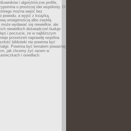
ytkowników i algorytmiczne profile,
rzypomina o prostszej idei wspólnoty. O
 którego można wejść bez
o powodu, a wyjść z książką,
nową umiejętnością albo zwykłą
 może wydawać się niewielkie, ale
kich niewielkich doświadczeń buduje
więzi i poczucie, że w najbliższym
tnieje przestrzeń naprawdę wspólna.
szłość biblioteki nie powinna być
talgii. Powinna być tematem poważnej
ym, jak chcemy żyć razem w
asteczkach i osiedlach.