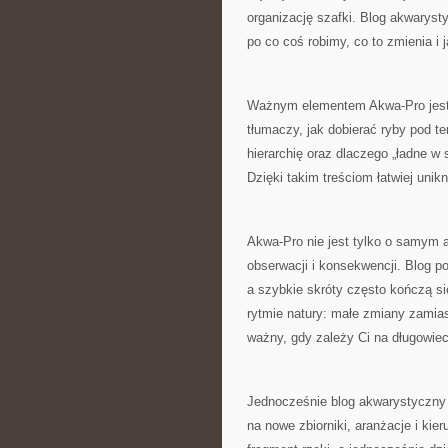
organizację szafki. Blog akwaryst
po co coś robimy, co to zmienia i j
Ważnym elementem Akwa-Pro jest 
tłumaczy, jak dobierać ryby pod t
hierarchię oraz dlaczego „ładne w
Dzięki takim treściom łatwiej unik
Akwa-Pro nie jest tylko o samym a
obserwacji i konsekwencji. Blog p
a szybkie skróty często kończą s
rytmie natury: małe zmiany zamiast
ważny, gdy zależy Ci na długowie
Jednocześnie blog akwarystyczny 
na nowe zbiorniki, aranżacje i kie