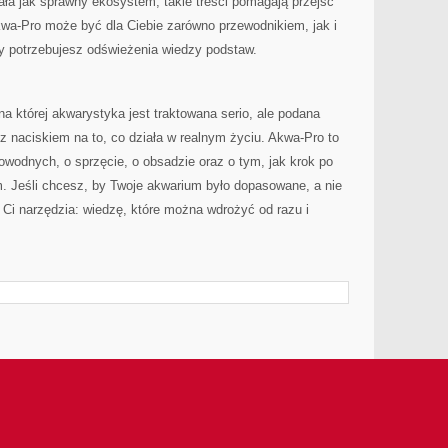
iała jak sprawny ekosystem, takie treści pomagają przejść
Akwa-Pro może być dla Ciebie zarówno przewodnikiem, jak i
y potrzebujesz odświeżenia wiedzy podstaw.
na której akwarystyka jest traktowana serio, ale podana
 z naciskiem na to, co działa w realnym życiu. Akwa-Pro to
kowodnych, o sprzęcie, o obsadzie oraz o tym, jak krok po
. Jeśli chcesz, by Twoje akwarium było dopasowane, a nie
Ci narzędzia: wiedzę, które można wdrożyć od razu i