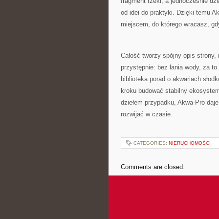
fragment rzeki, a jednocześnie dz
od idei do praktyki. Dzięki temu 
miejscem, do którego wracasz, gd
Całość tworzy spójny opis strony, 
przystępnie: bez lania wody, za to
biblioteka porad o akwariach słod
kroku budować stabilny ekosystem
dziełem przypadku, Akwa-Pro daje 
rozwijać w czasie.
CATEGORIES:
NIERUCHOMOŚCI
Comments are closed.