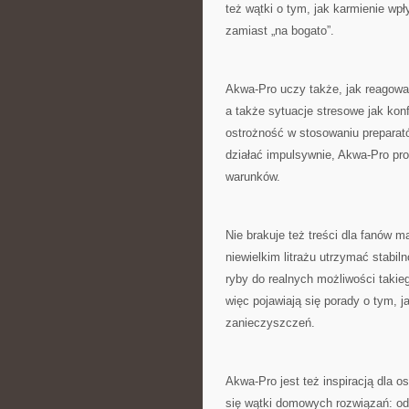
też wątki o tym, jak karmienie wp
zamiast „na bogato”.
Akwa-Pro uczy także, jak reagować 
a także sytuacje stresowe jak konfl
ostrożność w stosowaniu preparató
działać impulsywnie, Akwa-Pro pro
warunków.
Nie brakuje też treści dla fanów 
niewielkim litrażu utrzymać stabil
ryby do realnych możliwości takie
więc pojawiają się porady o tym, 
zanieczyszczeń.
Akwa-Pro jest też inspiracją dla 
się wątki domowych rozwiązań: od 