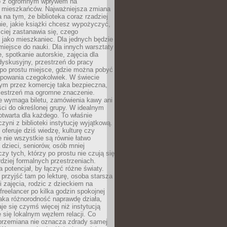
to z ogromnym wpływem na
 mieszkańców. Najważniejsza zmiana
 na tym, że biblioteka coraz rzadziej
ie, jakie książki chcesz wypożyczyć,
ciej zastanawia się, czego
 jako mieszkaniec. Dla jednych będzie
miejsce do nauki. Dla innych warsztaty
 spotkanie autorskie, zajęcia dla
 dyskusyjny, przestrzeń do pracy
 po prostu miejsce, gdzie można pobyć
upowania czegokolwiek. W świecie
m przez komercję taka bezpieczna,
zestrzeń ma ogromne znaczenie.
ie wymaga biletu, zamówienia kawy ani
ci do określonej grupy. W idealnym
otwarta dla każdego. To właśnie
zyni z biblioteki instytucję wyjątkową.
 oferuje dziś wiedzę, kulturę czy
e nie wszystkie są równie łatwo
 dzieci, seniorów, osób mniej
y tych, którzy po prostu nie czują się
dziej formalnych przestrzeniach.
a potencjał, by łączyć różne światy.
rzyjść tam po lekturę, osoba starsza
 zajęcia, rodzic z dzieckiem na
 freelancer po kilka godzin spokojnej
aka różnorodność naprawdę działa,
aje się czymś więcej niż instytucją
je się lokalnym węzłem relacji. Co
 przemiana nie oznacza zdrady samej