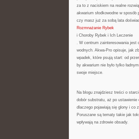
za to z naciskiem na realne rozwi
akwarium słodkowodne w sposób prz
czy masz już za sobą lata doświa
Rozmnażanie Rybek
i Choroby Rybek i Ich Leczenie
. W centrum zainteresowania jest 
wodnych. Akwa-Pro opisuje, jak z
wpadek, które psują start: od prze
by akwarium nie było tylko ładn
swoje miejsce.
Na blogu znajdziesz treści o starci
dobór substratu, aż po ustawienie 
dlaczego pojawiają się glony i co z
Poruszane są tematy takie jak tok
wpływają na zdrowie obsady.