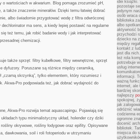
idei książki
y o wartościach w akwarium. Blog pomaga zrozumieć pH,
pozostaje se
, a także znaczenie minerałów. Dzięki temu łatwiej dobrać
jedynym nar
osób wraca d
ie, albo świadomie przygotować wodę z filtra odwróconej
biblioteka za
albo spotka
dechlorinator ma sens, a kiedy lepiej postawić na regularne
aktywność bu
ię też temu, jak robić badanie wody i jak interpretować
przychodzi r
dziecko na 
przesadnej chemizacji.
między regał
kontakt z lu
jest dla nic
też rola kom
e także sprzęt: filtry kubełkowe, filtry wewnętrzne, sprzęt
potrzebuje 
usług intern
akże dyfuzory. Poruszane są różnice między ceramiką,
komunikator
był „czarną skrzynką”, tylko elementem, który rozumiesz i
informacji. 
ważną funkcj
ik. Akwa-Pro podpowiada też, jak dobrać wydajność do
internet, al
bardziej sko
najlepszy
po
spokojnej, ż
jak zalogowa
odróżnić wia
inne, Akwa-Pro rozwija temat aquascapingu. Pojawiają się
codzienna e
o układach typu minimalistyczny układ, holender czy dziki
ogromne zna
docenić arch
 rośliny okrywowe, rośliny łodygowe oraz epifity. Opisywane
bibliotek. T
miejsca do s
, dawkowania, soil i roli fotoperiodu w utrzymaniu
użytkowników