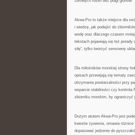
zdrowych roślin bez plagi glonów.
Akwa-Pro to także miejsce dla osó
i wiedzę, jak podejść do zbiornik
wodę oraz dlaczego czasem mniej 
tekstach pojawiają się też porady 
siłę”, tylko tworzyć sensowny ukła
Dla miłośników morskiej strony h
opisach przewijają się tematy zasole
utrzymania powtarzalności przy par
wsparcie stabilności czy kontrol
zbiorniku morskim, by ograniczyć 
Dużym atutem Akwa-Pro jest podej
kwestie żywienia, omawia różnice 
dopasować jedzenie do pyszczaków