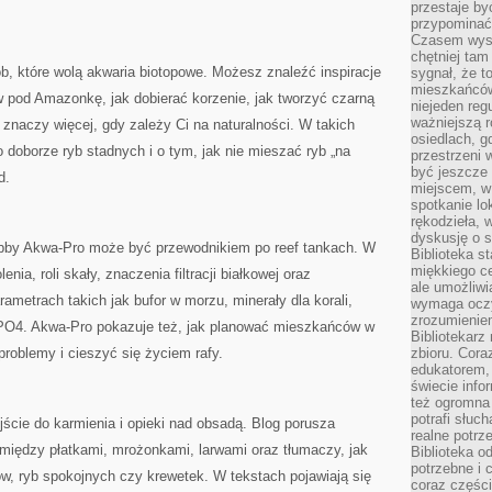
przestaje by
przypominać
Czasem wysta
chętniej tam
b, które wolą akwaria biotopowe. Możesz znaleźć inspiracje
sygnał, że t
mieszkańców
ów pod Amazonkę, jak dobierać korzenie, jak tworzyć czarną
niejeden regu
ważniejszą r
znaczy więcej, gdy zależy Ci na naturalności. W takich
osiedlach, g
o doborze ryb stadnych i o tym, jak nie mieszać ryb „na
przestrzeni
być jeszcze
d.
miejscem, w
spotkanie lo
rękodzieła, 
dyskusję o s
obby Akwa-Pro może być przewodnikiem po reef tankach. W
Biblioteka s
miękkiego c
nia, roli skały, znaczenia filtracji białkowej oraz
ale umożliwi
ametrach takich jak bufor w morzu, minerały dla korali,
wymaga oczy
zrozumieniem 
a PO4. Akwa-Pro pokazuje też, jak planować mieszkańców w
Bibliotekarz
problemy i cieszyć się życiem rafy.
zbioru. Cora
edukatorem,
świecie info
też ogromna 
potrafi słuc
ście do karmienia i opieki nad obsadą. Blog porusza
realne potrz
między płatkami, mrożonkami, larwami oraz tłumaczy, jak
Biblioteka o
potrzebne i 
, ryb spokojnych czy krewetek. W tekstach pojawiają się
coraz części