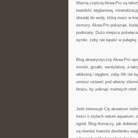
Ważną częścią Akwa-Pro są tekst
twardość węglanową, mineralizację
obsadę do wody, którą masz w kran
osmozy. Akwa-Pro pokazuje, kiedy 
podmiany. Dużo miejsca poświęca s
wyniki, żeby nie wpaść w pułapkę 
Blog akwarystyczny Akwa-Pro opisuj
morski, grzałki, wentylatory, a t
włókniną i węglem, żeby filtr nie 
umiesz ustawić pod własny zbiorn
litrażu, by uniknąć martwych stref.
Jeśli interesuje Cię akwarium rośl
treści o stylach nature aquarium, 
ogród. Blog tłumaczy, jak dobierać
są również kwestie dwutlenku węgla