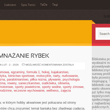
TaDa
Tagi
Łokciem
Spis Treści
SUB
MNAŻANIE RYBEK
Biblioteka p
wyobraźni m
HODOWLA
 LUT - 2 - 2026
MOŻLIWOŚĆ KOMENTOWANIA
ZOSTAŁA
przewidywaln
I
biblioteczny
ROZMNAŻANIE
domowa
,
egzaminy
,
formuła 1
,
hokej
,
kajakarstwo
,
RYBEK
surową prośb
styka
,
lotnictwo sportowe
,
motocykle
,
narty
,
nurkowanie
,
była przestr
czna
,
paralotniarstwo
,
piłka nożna
,
pływanie
,
psychologia
inspirującą.
zina
,
rowery
,
saneczkarstwo
,
siatkówka
,
siłownia
,
biblioteki z
 motorowe
,
sporty powietrzne
,
sporty wodne
,
sporty zimowe
,
warto obserw
 rodzinne
,
wczesne wychowanie
,
wellness
,
zajęcia
już tylko m
wypożyczeń. 
społecznego,
w, w którym hobby akwariowe jest pokazana od strony
z najbardzie
publicznych,
 które chcą zrozumieć temat baniaka bez zbędnego zadęcia,