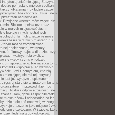
ć instytucją onieśmielającą. Zaczyna
 dobrze pomyślane miejsce spotkań.
rczy kilka zmian, by ludzie zaczęli
 przebywać. Nie chodzi o luksus, ale o
o przestrzeń naprawdę dla
. Przyjazne wnętrze mówi więcej niż
lamin. Biblioteki pełnią też coraz
olę w małych miejscowościach i
dzie brakuje innych neutralnych
 wspólnych. Tam ich znaczenie może
 większe niż w dużych miastach. Są
 którym można zorganizować
kalnej społeczności, warsztaty
wieczór filmowy, zajęcia dla dzieci czy
prawach ważnych dla okolicy.
taje się wtedy czymś w rodzaju
entrum społecznego. Nie narzuca tonu,
a kontakt i współpracę. To wszystko
wiście ludzi z pomysłem, energią i
zmieniającej się roli tej instytucji.
 nie jest już wyłącznie opiekunem
z częściej staje się animatorem kultury,
 organizatorem i przewodnikiem po
rmacji. To duża odpowiedzialność, ale
szansa. Tam, gdzie zespół biblioteki
hać mieszkańców i odpowiadać na ich
eby, dzieje się coś naprawdę ważnego.
dzyskuje znaczenie jako miejsce żywe,
codziennie użyteczne. W świecie, który
ej dzieli ludzi na grupy odbiorców,