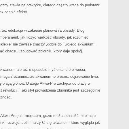
yczny stawia na praktykę, dlatego często wraca do podstaw:
ak ocenić efekty.
też edukacja w zakresie planowania obsady. Blog
emperament, jak liczyć wielkość obsady, jak rozumieć
 sklepie” nie zawsze znaczy „dobre do Twojego akwarium”.
nąć chaosu i zbudować zbiornik, który daje spokój.
kwarium, ale też o sposobie myślenia: cierpliwości,
omaga zrozumieć, że akwarium to proces: dojrzewanie trwa,
ię plagą glonów. Dlatego Akwa-Pro zachęca do pracy w
 rewolucji. Taki styl prowadzenia zbiornika jest szczególnie
czności.
Akwa-Pro jest miejscem, gdzie można znaleźć inspiracje
runki rozwoju. Jeśli marzy Ci się akwarium, które wygląda jak