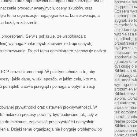
ń danych oraz raportowania do organu nadzorczego i osób,
przestaje by
przypominać
znaczenie procedur awaryjnych, oceny skutków, oraz
Czasem wysta
zięki temu organizacje mogą ograniczać konsekwencje, a
chętniej tam
sygnał, że t
po każdym zdarzeniu.
mieszkańców
niejeden regu
ważniejszą r
z procesorami. Serwis pokazuje, że współpraca z
osiedlach, g
przestrzeni
nline) wymaga konkretnych zapisów: rodzaju danych,
być jeszcze
 przekazywania. Dzięki temu administrator zachowuje nadzór
miejscem, w
spotkanie lo
rękodzieła, 
dyskusję o s
Biblioteka s
t RCP oraz dokumentacji. W praktyce chodzi o to, aby
miękkiego c
cesy: jakie dane, w jaki sposób, w jakim celu, kto ma
ale umożliwi
wymaga oczy
ki porządek ułatwia przegląd i pomaga w optymalizacji
zrozumieniem 
Bibliotekarz
zbioru. Cora
edukatorem,
dowanej prywatności oraz ustawień pro-prywatności. W
świecie info
też ogromna 
 formularze i procesy powinny być budowane tak, aby z
potrafi słuc
realne potrz
nych do minimum, zapewniać przejrzystość i domyślnie
Biblioteka o
ienia. Dzięki temu organizacja nie koryguje problemów po
potrzebne i 
coraz części