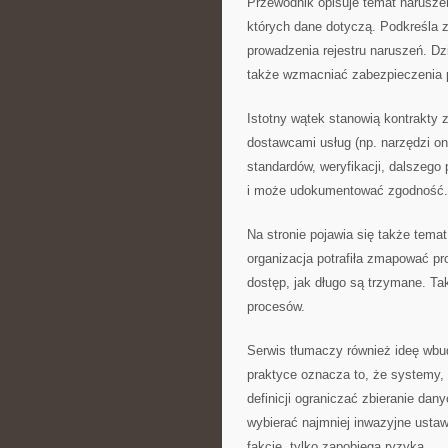
Przewodnik opisuje temat narusze
których dane dotyczą. Podkreśla 
prowadzenia rejestru naruszeń. D
także wzmacniać zabezpieczenia 
Istotny wątek stanowią kontrakty 
dostawcami usług (np. narzędzi o
standardów, weryfikacji, dalszego
i może udokumentować zgodność.
Na stronie pojawia się także tema
organizacja potrafiła zmapować pro
dostęp, jak długo są trzymane. Ta
procesów.
Serwis tłumaczy również ideę wbu
praktyce oznacza to, że systemy,
definicji ograniczać zbieranie da
wybierać najmniej inwazyjne ustaw
fakcie, tylko zapobiega ryzyka.