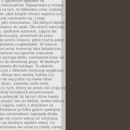
to z ogromnym wpływem na
 mieszkańców. Najważniejsza zmiana
 na tym, że biblioteka coraz rzadziej
ie, jakie książki chcesz wypożyczyć,
ciej zastanawia się, czego
 jako mieszkaniec. Dla jednych będzie
miejsce do nauki. Dla innych warsztaty
 spotkanie autorskie, zajęcia dla
 dyskusyjny, przestrzeń do pracy
 po prostu miejsce, gdzie można pobyć
upowania czegokolwiek. W świecie
m przez komercję taka bezpieczna,
zestrzeń ma ogromne znaczenie.
ie wymaga biletu, zamówienia kawy ani
ci do określonej grupy. W idealnym
otwarta dla każdego. To właśnie
zyni z biblioteki instytucję wyjątkową.
 oferuje dziś wiedzę, kulturę czy
e nie wszystkie są równie łatwo
 dzieci, seniorów, osób mniej
y tych, którzy po prostu nie czują się
dziej formalnych przestrzeniach.
a potencjał, by łączyć różne światy.
rzyjść tam po lekturę, osoba starsza
 zajęcia, rodzic z dzieckiem na
 freelancer po kilka godzin spokojnej
aka różnorodność naprawdę działa,
aje się czymś więcej niż instytucją
je się lokalnym węzłem relacji. Co
 przemiana nie oznacza zdrady samej