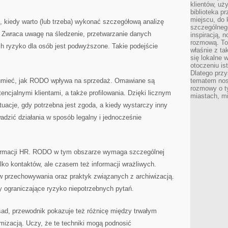
klientów, uż
biblioteka p
miejscu, do
 kiedy warto (lub trzeba) wykonać szczegółową analizę
szczególneg
. Zwraca uwagę na śledzenie, przetwarzanie danych
inspiracją, 
rozmową. To
ch ryzyko dla osób jest podwyższone. Takie podejście
właśnie z ta
się lokalne 
otoczeniu is
Dlatego przy
zumieć, jak RODO wpływa na sprzedaż. Omawiane są
tematem nos
rozmowy o t
tencjalnymi klientami, a także profilowania. Dzięki licznym
miastach, mi
tuacje, gdy potrzebna jest zgoda, a kiedy wystarczy inny
wadzić działania w sposób legalny i jednocześnie
ormacji HR. RODO w tym obszarze wymaga szczególnej
lko kontaktów, ale czasem też informacji wrażliwych.
w przechowywania oraz praktyk związanych z archiwizacją.
 ograniczające ryzyko niepotrzebnych pytań.
ad, przewodnik pokazuje też różnicę między trwałym
imizacją. Uczy, że te techniki mogą podnosić