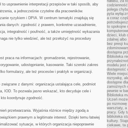
hałasu, za 
l to usprawnienie interpretacji przepisów w taki sposób, aby
codzienność
polega chyba
trzenia, a jednocześnie czytelne dla pracowników.
pyta wyłączn
zanie ryzykiem i DPIA. W centrum tematyki znajdują się
a coraz częś
potrzebujesz
nia danych: zgodność z prawem, konkretne uzasadnienie,
to spokojne 
komputerowe,
ncja, integralność i poufność, a także umiejętność wykazania
dzieci, klub
aga nie tylko wiedzieć, ale też przełożyć na procedury
zdalnej albo
bez presji k
zdominowany
dostępna pr
Biblioteka n
est praca na informacjach: gromadzenie, rejestrowanie,
przynależnoś
orygowanie, udostępnianie, kasowanie. Taki szeroki zakres
modelu jest 
dostępność c
o formularzy, ale też procesów i praktyk w organizacji.
Wiele miejsc
rozrywkę, al
dostępne dla
e związane z danymi: organizacja ustalająca cele, podmiot
zamożnych cz
pewnie w bar
a, IOD. To pozwala jasno wskazać, kto decyduje cele i
Biblioteka m
 kto koordynuje zgodność.
Uczeń może p
po rozmowę i
warsztaty, a
ień przetwarzania. Wyjaśnia różnice między zgodą a
pracy. Gdy t
biblioteka st
owiązkiem prawnym a legitimate interest. Dzięki temu łatwiej
kultury. Sta
nimalizować sytuacje, w których organizacja niepoprawnie
ciekawe, ta