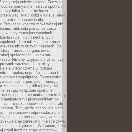
ć instytucją onieśmielającą. Zaczyna
 dobrze pomyślane miejsce spotkań.
rczy kilka zmian, by ludzie zaczęli
 przebywać. Nie chodzi o luksus, ale o
o przestrzeń naprawdę dla
. Przyjazne wnętrze mówi więcej niż
lamin. Biblioteki pełnią też coraz
olę w małych miejscowościach i
dzie brakuje innych neutralnych
 wspólnych. Tam ich znaczenie może
 większe niż w dużych miastach. Są
 którym można zorganizować
kalnej społeczności, warsztaty
wieczór filmowy, zajęcia dla dzieci czy
prawach ważnych dla okolicy.
taje się wtedy czymś w rodzaju
entrum społecznego. Nie narzuca tonu,
a kontakt i współpracę. To wszystko
wiście ludzi z pomysłem, energią i
zmieniającej się roli tej instytucji.
 nie jest już wyłącznie opiekunem
z częściej staje się animatorem kultury,
 organizatorem i przewodnikiem po
rmacji. To duża odpowiedzialność, ale
szansa. Tam, gdzie zespół biblioteki
hać mieszkańców i odpowiadać na ich
eby, dzieje się coś naprawdę ważnego.
dzyskuje znaczenie jako miejsce żywe,
codziennie użyteczne. W świecie, który
ej dzieli ludzi na grupy odbiorców,