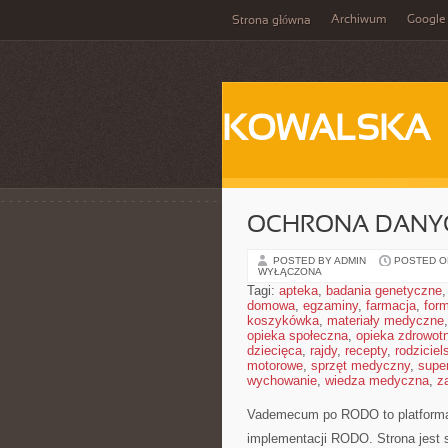
Archiwum
Google
Strona główna
KOWALSKA
OCHRONA DANYC
POSTED BY ADMIN
POSTED ON
WYŁĄCZONA
Tagi:
apteka
,
badania genetyczne
domowa
,
egzaminy
,
farmacja
,
form
koszykówka
,
materiały medyczne
opieka społeczna
,
opieka zdrowot
dziecięca
,
rajdy
,
recepty
,
rodziciel
motorowe
,
sprzęt medyczny
,
supe
wychowanie
,
wiedza medyczna
,
z
Vademecum po RODO to platforma,
implementacji RODO. Strona jest 