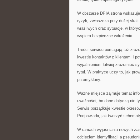
W obszarze DPIA strona wskazuje,
ryzyk, zwłaszcza przy dużej skali
wrażliwych oraz sytuacje, w który
wspiera bezpieczne wdrożenia.
Treści serwisu pomagają też zro
kwestie kontaktów z klientami i po
wyjaśnieniom łatwiej zrozumieć sy
tytuł. W praktyce uczy to, jak pro
przemyślany.
Ważne miejsce zajmuje temat inf
uważności, bo dane dotyczą nie ty
Serwis porządkuje kwestie okresó
Podpowiada, jak tworzyć schematy
W ramach wyjaśniania nowych zas
odcięciem identyfikacji a pseudon