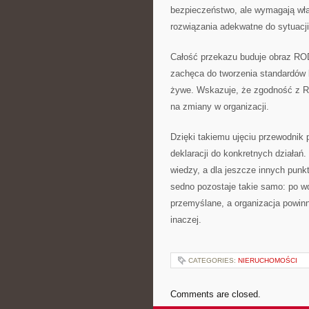
bezpieczeństwo, ale wymagają wła
rozwiązania adekwatne do sytuacji
Całość przekazu buduje obraz RO
zachęca do tworzenia standardów 
żywe. Wskazuje, że zgodność z RO
na zmiany w organizacji.
Dzięki takiemu ujęciu przewodnik 
deklaracji do konkretnych działań
wiedzy, a dla jeszcze innych punk
sedno pozostaje takie samo: po 
przemyślane, a organizacja powinn
inaczej.
CATEGORIES:
NIERUCHOMOŚCI
Comments are closed.