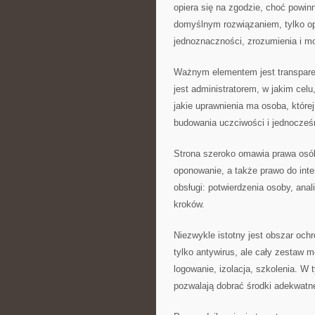
opiera się na zgodzie, choć powin
domyślnym rozwiązaniem, tylko op
jednoznaczności, zrozumienia i mo
Ważnym elementem jest transparen
jest administratorem, w jakim celu
jakie uprawnienia ma osoba, które
budowania uczciwości i jednocześ
Strona szeroko omawia prawa osób: 
oponowanie, a także prawo do in
obsługi: potwierdzenia osoby, anal
kroków.
Niezwykle istotny jest obszar och
tylko antywirus, ale cały zestaw 
logowanie, izolacja, szkolenia. W 
pozwalają dobrać środki adekwatne