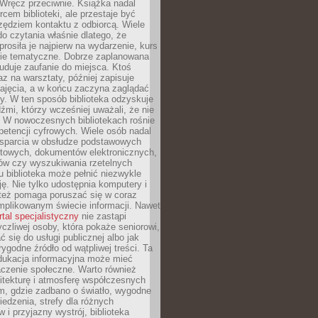
. Wręcz przeciwnie. Książka nadal
rcem biblioteki, ale przestaje być
zędziem kontaktu z odbiorcą. Wiele
o czytania właśnie dlatego, że
prosiła je najpierw na wydarzenie, kurs
nie tematyczne. Dobrze zaplanowana
duje zaufanie do miejsca. Ktoś
az na warsztaty, później zapisuje
zajęcia, a w końcu zaczyna zaglądać
y. W ten sposób biblioteka odzyskuje
dźmi, którzy wcześniej uważali, że nie
h. W nowoczesnych bibliotekach rośnie
petencji cyfrowych. Wiele osób nadal
wsparcia w obsłudze podstawowych
etowych, dokumentów elektronicznych,
ów czy wyszukiwania rzetelnych
Tu biblioteka może pełnić niezwykle
ę. Nie tylko udostępnia komputery i
e też pomaga poruszać się w coraz
mplikowanym świecie informacji. Nawet
rtal specjalistyczny
nie zastąpi
yczliwej osoby, która pokaże seniorowi,
ć się do usługi publicznej albo jak
rygodne źródło od wątpliwej treści. Ta
dukacja informacyjna może mieć
czenie społeczne. Warto również
itekturę i atmosferę współczesnych
am, gdzie zadbano o światło, wygodne
iedzenia, strefy dla różnych
 i przyjazny wystrój, biblioteka