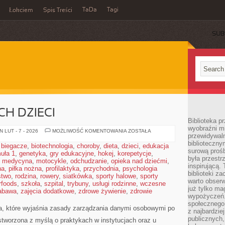
TaDa
Tagi
Łokciem
Spis Treści
SUB
H DZIECI
Biblioteka p
wyobraźni m
OCHRONA
 LUT - 7 - 2026
MOŻLIWOŚĆ KOMENTOWANIA
ZOSTAŁA
przewidywaln
DANYCH
DZIECI
biblioteczny
,
biegacze
,
biotechnologia
,
choroby
,
dieta
,
dzieci
,
edukacja
surową prośb
uła 1
,
genetyka
,
gry edukacyjne
,
hokej
,
korepetycje
,
była przestr
,
medycyna
,
motocykle
,
odchudzanie
,
opieka nad dziećmi
,
inspirującą.
na
,
piłka nożna
,
profilaktyka
,
przychodnia
,
psychologia
biblioteki z
stwo
,
rodzina
,
rowery
,
siatkówka
,
sporty halowe
,
sporty
warto obserw
rfoods
,
szkoła
,
szpital
,
trybuny
,
usługi rodzinne
,
wczesne
już tylko m
abawa
,
zajęcia dodatkowe
,
zdrowe żywienie
,
zdrowie
wypożyczeń. 
społecznego,
 które wyjaśnia zasady zarządzania danymi osobowymi po
z najbardzie
publicznych,
stworzona z myślą o praktykach w instytucjach oraz u