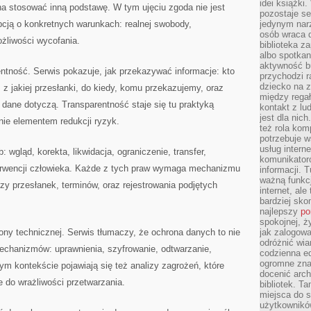
idei książki
na stosować inną podstawę. W tym ujęciu zgoda nie jest
pozostaje se
cją o konkretnych warunkach: realnej swobody,
jedynym nar
osób wraca d
żliwości wycofania.
biblioteka za
albo spotka
aktywność bu
tność. Serwis pokazuje, jak przekazywać informacje: kto
przychodzi r
dziecko na 
, z jakiej przesłanki, do kiedy, komu przekazujemy, oraz
między regał
j dane dotyczą. Transparentność staje się tu praktyką
kontakt z lu
jest dla nic
nie elementem redukcji ryzyk.
też rola kom
potrzebuje 
usług intern
wgląd, korekta, likwidacja, ograniczenie, transfer,
komunikator
terwencji człowieka. Każde z tych praw wymaga mechanizmu
informacji. 
ważną funkcj
izy przesłanek, terminów, oraz rejestrowania podjętych
internet, al
bardziej sko
najlepszy
po
spokojnej, ż
rony technicznej. Serwis tłumaczy, że ochrona danych to nie
jak zalogowa
odróżnić wia
mechanizmów: uprawnienia, szyfrowanie, odtwarzanie,
codzienna e
ogromne zna
tym kontekście pojawiają się też analizy zagrożeń, które
docenić arch
 do wrażliwości przetwarzania.
bibliotek. T
miejsca do s
użytkowników