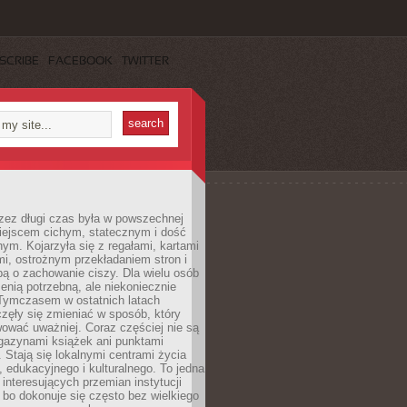
SCRIBE
FACEBOOK
TWITTER
rzez długi czas była w powszechnej
iejscem cichym, statecznym i dość
ym. Kojarzyła się z regałami, kartami
mi, ostrożnym przekładaniem stron i
ą o zachowanie ciszy. Dla wielu osób
zenią potrzebną, ale niekoniecznie
 Tymczasem w ostatnich latach
aczęły się zmieniać w sposób, który
ować uważniej. Coraz częściej nie są
agazynami książek ani punktami
Stają się lokalnymi centrami życia
 edukacyjnego i kulturalnego. To jedna
j interesujących przemian instytucji
 bo dokonuje się często bez wielkiego