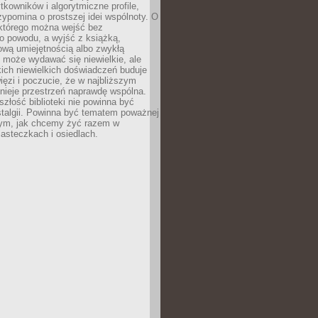
ytkowników i algorytmiczne profile,
rzypomina o prostszej idei wspólnoty. O
 którego można wejść bez
o powodu, a wyjść z książką,
nową umiejętnością albo zwykłą
 może wydawać się niewielkie, ale
kich niewielkich doświadczeń buduje
więzi i poczucie, że w najbliższym
tnieje przestrzeń naprawdę wspólna.
szłość biblioteki nie powinna być
talgii. Powinna być tematem poważnej
ym, jak chcemy żyć razem w
asteczkach i osiedlach.