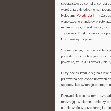
specjalistów za compliance. Jej ce
wdrożenia były odporne na niedopa
Polecamy
Porady dla firm
i Zarząd
współczesne standardy przetwarza
minimalizacja, prawidłowość, rete
zgodności. Dzięki temu serwis pom
kluczowe wymagania.
Strona opisuje, czym w praktyce j
porządkowanie, retencjonowanie, k
pokazuje, że RODO dotyczy nie tylk
Duży nacisk kładzie się na funkcj
przetwarzający, osoba upoważnion
sposoby, kto wykonuje operacje, a
Przewodnik porusza temat uzasadn
realizacją świadczenia, między ob
ustalić właściwą przesłankę i zmi