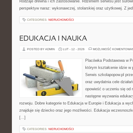
Rodzaje drewna i ich zastosowanie. Rdzeniem serwisu jest surowi
perspektyw naraz: wykonawczej, stolarskiej oraz użytkowej. Z jed
CATEGORIES:
NIERUCHOMOŚCI
EDUKACJA I NAUKA
POSTED BY ADMIN
LUT - 12 - 2026
MOŻLIWOŚĆ KOMENTOWA
Placówka Podstawowa w Po
którym kształcenie idzie w
Serwis szkolapopow.pl prz
oraz uwydatnia cele działań
opowieść o uczeniu się od 
następne wyzwania edukacy
rozwoju. Dobre kategorie to Edukacja w Europie i Edukacja a wy
znajduje się dziecko oraz jego możliwości. Edukacja wczesnoszko
[…]
CATEGORIES:
NIERUCHOMOŚCI