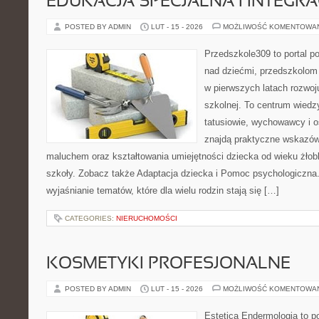
EDUKACJA SPECJALNA I INTEGR
POSTED BY ADMIN
LUT - 15 - 2026
MOŻLIWOŚĆ KOMENTOWA
Przedszkole309 to portal 
nad dziećmi, przedszkolom 
w pierwszych latach rozwoj
szkolnej. To centrum wiedz
tatusiowie, wychowawcy i o
znajdą praktyczne wskazów
maluchem oraz kształtowania umiejętności dziecka od wieku żłob
szkoły. Zobacz także Adaptacja dziecka i Pomoc psychologiczna. 
wyjaśnianie tematów, które dla wielu rodzin stają się […]
CATEGORIES:
NIERUCHOMOŚCI
KOSMETYKI PROFESJONALNE
POSTED BY ADMIN
LUT - 15 - 2026
MOŻLIWOŚĆ KOMENTOWA
Estetica Endermologia to p