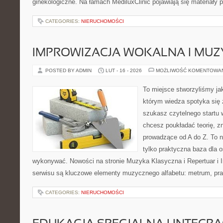
ginekologiczne. Na łamach MediluxClinic pojawiają się materiały
CATEGORIES:
NIERUCHOMOŚCI
IMPROWIZACJA WOKALNA I MU
POSTED BY ADMIN
LUT - 16 - 2026
MOŻLIWOŚĆ KOMENTOWA
To miejsce stworzyliśmy ja
którym wiedza spotyka się 
szukasz czytelnego startu 
chcesz poukładać teorię, zn
prowadzące od A do Z. To n
tylko praktyczna baza dla o
wykonywać. Nowości na stronie Muzyka Klasyczna i Repertuar i I
serwisu są kluczowe elementy muzycznego alfabetu: metrum, pr
CATEGORIES:
NIERUCHOMOŚCI