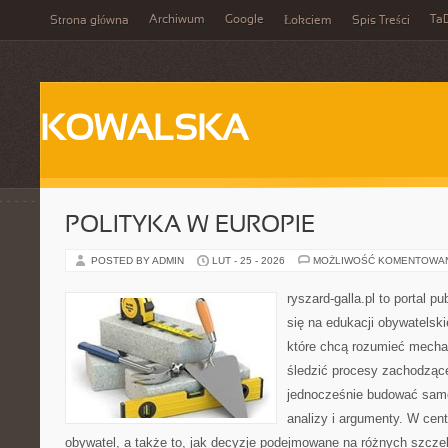
Archiwum
Google
Ta
Strona główna
Łokciem
Spis Treści
KOWALSKA
POLITYKA W EUROPIE
POSTED BY ADMIN
LUT - 25 - 2026
MOŻLIWOŚĆ KOMENTOWA
ryszard-galla.pl to portal p
się na edukacji obywatelski
które chcą rozumieć mecha
śledzić procesy zachodząc
jednocześnie budować samo
analizy i argumenty. W cen
obywatel, a także to, jak decyzje podejmowane na różnych szczeb