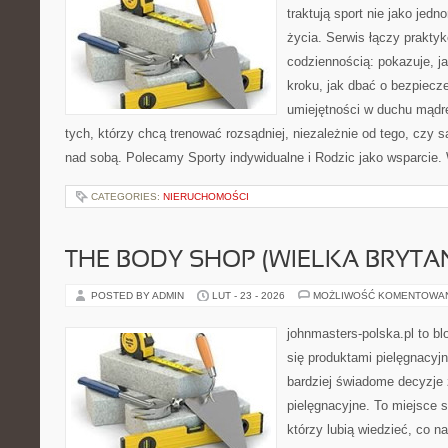
traktują sport nie jako jedn
życia. Serwis łączy praktyk
codziennością: pokazuje, j
kroku, jak dbać o bezpiecze
umiejętności w duchu mądre
tych, którzy chcą trenować rozsądniej, niezależnie od tego, czy s
nad sobą. Polecamy Sporty indywidualne i Rodzic jako wsparcie.
CATEGORIES:
NIERUCHOMOŚCI
THE BODY SHOP (WIELKA BRYTAN
POSTED BY ADMIN
LUT - 23 - 2026
MOŻLIWOŚĆ KOMENTOWA
johnmasters-polska.pl to blo
się produktami pielęgnacyj
bardziej świadome decyzje
pielęgnacyjne. To miejsce 
którzy lubią wiedzieć, co na