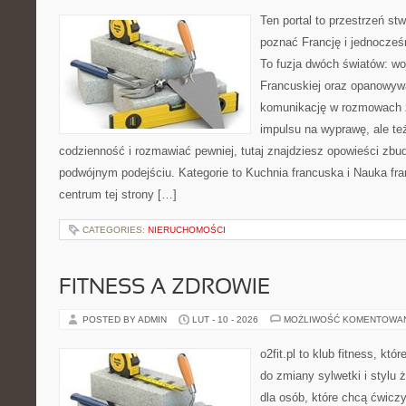
Ten portal to przestrzeń st
poznać Francję i jednocześn
To fuzja dwóch światów: wo
Francuskiej oraz opanowywa
komunikację w rozmowach z
impulsu na wyprawę, ale t
codzienność i rozmawiać pewniej, tutaj znajdziesz opowieści zb
podwójnym podejściu. Kategorie to Kuchnia francuska i Nauka fr
centrum tej strony […]
CATEGORIES:
NIERUCHOMOŚCI
FITNESS A ZDROWIE
POSTED BY ADMIN
LUT - 10 - 2026
MOŻLIWOŚĆ KOMENTOWA
o2fit.pl to klub fitness, kt
do zmiany sylwetki i stylu 
dla osób, które chcą ćwicz