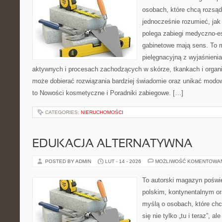
osobach, które chcą rozsąd
jednocześnie rozumieć, jak
polega zabiegi medyczno-es
gabinetowe mają sens. To m
pielęgnacyjną z wyjaśnieni
aktywnych i procesach zachodzących w skórze, tkankach i organi
może dobierać rozwiązania bardziej świadomie oraz unikać modow
to Nowości kosmetyczne i Poradniki zabiegowe. […]
CATEGORIES:
NIERUCHOMOŚCI
EDUKACJA ALTERNATYWNA
POSTED BY ADMIN
LUT - 14 - 2026
MOŻLIWOŚĆ KOMENTOWA
To autorski magazyn poświę
polskim, kontynentalnym or
myślą o osobach, które chc
się nie tylko „tu i teraz”, a