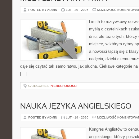
POSTED BY ADMIN
LUT - 20 - 2026
MOŻLIWOŚĆ KOMENTOWA
Limith to rozrywkowy serwi
myślą o czytelnikach szuka
dniu, ale też o tych, którz
miejsce, w którym rytmy sp
a nowości łączą się z klas
nadęcia, dzięki czemu muzyk
daje się czytać tak samo łatwo, jak słucha. Ciekawe kategorie na
[…]
CATEGORIES:
NIERUCHOMOŚCI
NAUKA JĘZYKA ANGIELSKIEGO
POSTED BY ADMIN
LUT - 19 - 2026
MOŻLIWOŚĆ KOMENTOWA
Kongres Anglistów to centr
angielskiego, którzy posz