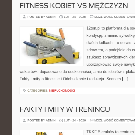
FITNESS KOBIET VS MĘŻCZYZN
POSTED BY ADMIN
LUT - 24 - 2026
MOŻLIWOŚĆ KOMENTOWA
12ton.pl to platforma dla o
kondycję, zmienić sylwetkę
dwóch kółkach. To serwis, w
zdrowiem, a podejście do ce
szukasz sprawdzonych kier
uporządkować swoje nawyki,
wskazówki dopasowane do codzienności, a nie do ideałów z plakat
Fakty i mity o fitnessie i Odchudzanie i redukcja. Sednem […]
CATEGORIES:
NIERUCHOMOŚCI
FAKTY I MITY W TRENINGU
POSTED BY ADMIN
LUT - 24 - 2026
MOŻLIWOŚĆ KOMENTOWA
TKKF Sieraków to centrum w