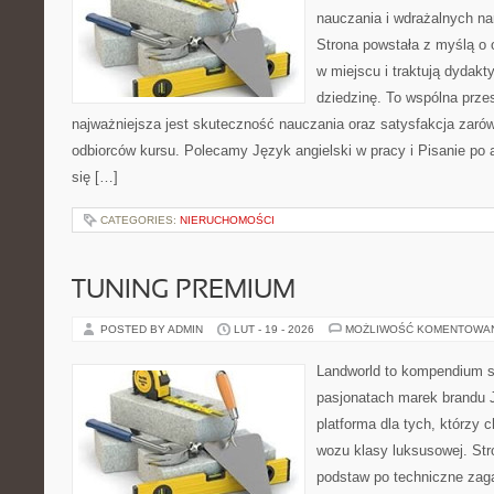
nauczania i wdrażalnych na
Strona powstała z myślą o 
w miejscu i traktują dydak
dziedzinę. To wspólna przest
najważniejsza jest skuteczność nauczania oraz satysfakcja zarów
odbiorców kursu. Polecamy Język angielski w pracy i Pisanie po a
się […]
CATEGORIES:
NIERUCHOMOŚCI
TUNING PREMIUM
POSTED BY ADMIN
LUT - 19 - 2026
MOŻLIWOŚĆ KOMENTOWA
Landworld to kompendium s
pasjonatach marek brandu 
platforma dla tych, którzy 
wozu klasy luksusowej. Str
podstaw po techniczne zaga