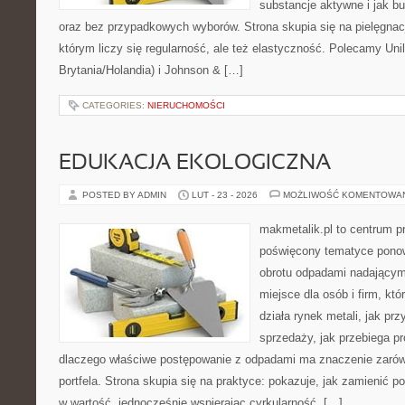
substancje aktywne i jak b
oraz bez przypadkowych wyborów. Strona skupia się na pielęgnacj
którym liczy się regularność, ale też elastyczność. Polecamy Uni
Brytania/Holandia) i Johnson & […]
CATEGORIES:
NIERUCHOMOŚCI
EDUKACJA EKOLOGICZNA
POSTED BY ADMIN
LUT - 23 - 2026
MOŻLIWOŚĆ KOMENTOWA
makmetalik.pl to centrum 
poświęcony tematyce pono
obrotu odpadami nadającym
miejsce dla osób i firm, któ
działa rynek metali, jak p
sprzedaży, jak przebiega pr
dlaczego właściwe postępowanie z odpadami ma znaczenie zarówno
portfela. Strona skupia się na praktyce: pokazuje, jak zamienić 
w wartość, jednocześnie wspierając cyrkularność. […]