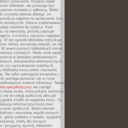
. Wręcz przeciwnie. Książka nadal
rcem biblioteki, ale przestaje być
zędziem kontaktu z odbiorcą. Wiele
o czytania właśnie dlatego, że
prosiła je najpierw na wydarzenie, kurs
nie tematyczne. Dobrze zaplanowana
duje zaufanie do miejsca. Ktoś
az na warsztaty, później zapisuje
zajęcia, a w końcu zaczyna zaglądać
y. W ten sposób biblioteka odzyskuje
dźmi, którzy wcześniej uważali, że nie
h. W nowoczesnych bibliotekach rośnie
petencji cyfrowych. Wiele osób nadal
wsparcia w obsłudze podstawowych
etowych, dokumentów elektronicznych,
ów czy wyszukiwania rzetelnych
Tu biblioteka może pełnić niezwykle
ę. Nie tylko udostępnia komputery i
e też pomaga poruszać się w coraz
mplikowanym świecie informacji. Nawet
rtal specjalistyczny
nie zastąpi
yczliwej osoby, która pokaże seniorowi,
ć się do usługi publicznej albo jak
rygodne źródło od wątpliwej treści. Ta
dukacja informacyjna może mieć
czenie społeczne. Warto również
itekturę i atmosferę współczesnych
am, gdzie zadbano o światło, wygodne
iedzenia, strefy dla różnych
 i przyjazny wystrój, biblioteka