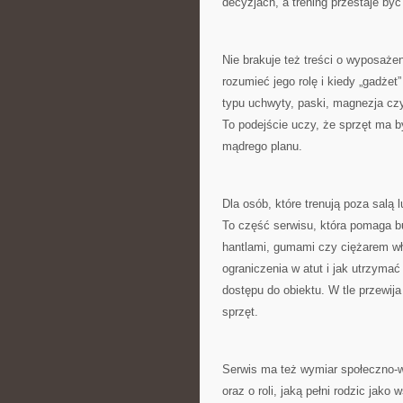
decyzjach, a trening przestaje być 
Nie brakuje też treści o wyposażen
rozumieć jego rolę i kiedy „gadżet
typu uchwyty, paski, magnezja cz
To podejście uczy, że sprzęt ma by
mądrego planu.
Dla osób, które trenują poza salą
To część serwisu, która pomaga b
hantlami, gumami czy ciężarem wła
ograniczenia w atut i jak utrzyma
dostępu do obiektu. W tle przewija
sprzęt.
Serwis ma też wymiar społeczno-w
oraz o roli, jaką pełni rodzic ja