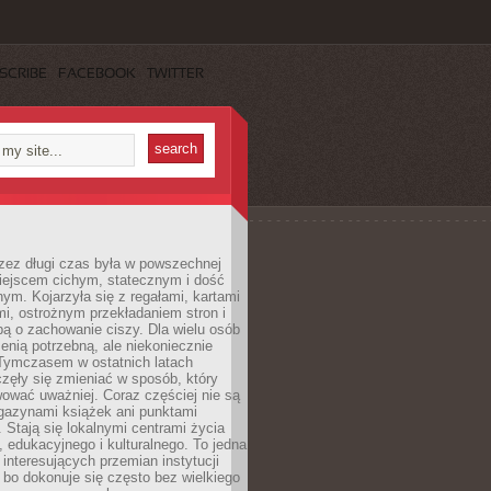
SCRIBE
FACEBOOK
TWITTER
rzez długi czas była w powszechnej
iejscem cichym, statecznym i dość
ym. Kojarzyła się z regałami, kartami
mi, ostrożnym przekładaniem stron i
ą o zachowanie ciszy. Dla wielu osób
zenią potrzebną, ale niekoniecznie
 Tymczasem w ostatnich latach
aczęły się zmieniać w sposób, który
ować uważniej. Coraz częściej nie są
agazynami książek ani punktami
Stają się lokalnymi centrami życia
 edukacyjnego i kulturalnego. To jedna
j interesujących przemian instytucji
 bo dokonuje się często bez wielkiego