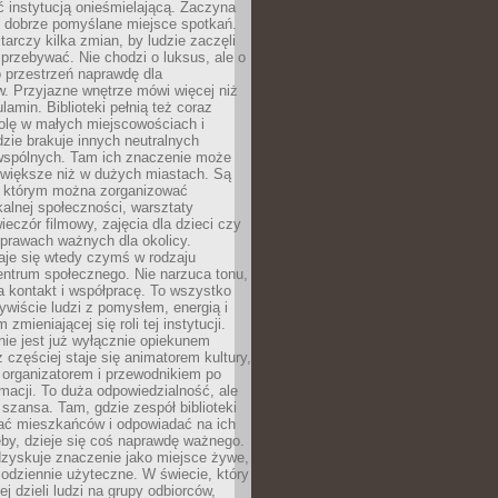
ć instytucją onieśmielającą. Zaczyna
 dobrze pomyślane miejsce spotkań.
rczy kilka zmian, by ludzie zaczęli
 przebywać. Nie chodzi o luksus, ale o
o przestrzeń naprawdę dla
. Przyjazne wnętrze mówi więcej niż
lamin. Biblioteki pełnią też coraz
olę w małych miejscowościach i
dzie brakuje innych neutralnych
 wspólnych. Tam ich znaczenie może
 większe niż w dużych miastach. Są
 którym można zorganizować
kalnej społeczności, warsztaty
wieczór filmowy, zajęcia dla dzieci czy
prawach ważnych dla okolicy.
taje się wtedy czymś w rodzaju
entrum społecznego. Nie narzuca tonu,
a kontakt i współpracę. To wszystko
wiście ludzi z pomysłem, energią i
zmieniającej się roli tej instytucji.
 nie jest już wyłącznie opiekunem
z częściej staje się animatorem kultury,
 organizatorem i przewodnikiem po
rmacji. To duża odpowiedzialność, ale
szansa. Tam, gdzie zespół biblioteki
hać mieszkańców i odpowiadać na ich
eby, dzieje się coś naprawdę ważnego.
dzyskuje znaczenie jako miejsce żywe,
codziennie użyteczne. W świecie, który
ej dzieli ludzi na grupy odbiorców,