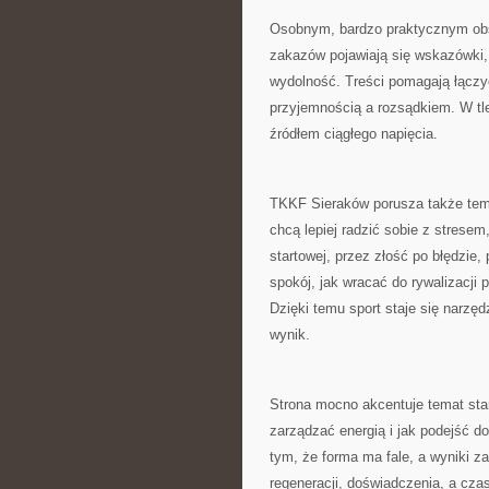
Osobnym, bardzo praktycznym obsz
zakazów pojawiają się wskazówki,
wydolność. Treści pomagają łączy
przyjemnością a rozsądkiem. W tle
źródłem ciągłego napięcia.
TKKF Sieraków porusza także tema
chcą lepiej radzić sobie z stresem
startowej, przez złość po błędzie
spokój, jak wracać do rywalizacji 
Dzięki temu sport staje się narzęd
wynik.
Strona mocno akcentuje temat star
zarządzać energią i jak podejść do 
tym, że forma ma fale, a wyniki z
regeneracji, doświadczenia, a cz