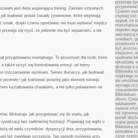
przestaje by
przypominać
arem jest dieta wspierająca trening. Zamiast sztywnych
Czasem wysta
 jak budować proste zasady żywieniowe, które wspierają
chętniej tam
sygnał, że t
ć smak, dzięki czemu sportowiec nie musi wybierać między
mieszkańców
niejeden regu
 przewija się myśl, że jedzenie ma być wsparciem, a nie
ważniejszą r
osiedlach, g
przestrzeni
być jeszcze
miejscem, w
t przygotowania mentalnego. To przestrzeń dla osób, które
spotkanie lo
rękodzieła, 
, a także uczyć się kontrolowania emocji: od tremy
dyskusję o s
Biblioteka s
, po rozczarowanie wynikiem. Serwis tłumaczy, jak budować
miękkiego c
po przerwie i jak traktować porażkę jako element rozwoju.
ale umożliwi
wymaga oczy
ziem kształtowania charakteru, a nie tylko polowaniem na
zrozumieniem 
Bibliotekarz
zbioru. Cora
edukatorem,
świecie info
też ogromna 
tów. Wskazuje, jak przygotować się do startu, jak
potrafi słuc
rywalizacji bez nadmiernej frustracji. Pojawiają się wątki o
realne potrz
Biblioteka o
ależą od wielu czynników: dyspozycji dnia, przygotowania,
potrzebne i 
coraz części
asem też zwykłego szczęścia. Ten sposób myślenia uczy