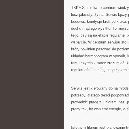
TKKF Sieraków to centrum wiedzy d
lecz jako styl życia. Serwis łączy
budować kondycję krok po kroku, j
duchu mądrego wysiłku. To miejsce
tego, czy są na etapie regularnej
wsparcie. W centrum serwisu stoi i
który powinien pasować do pozio
układać harmonogram w sposób, kt
temu czytelnik może zrozumieć, że
regularności i umiejętnego łączen
Serwis jest kierowany do najmłods
potrzeby, dlatego treści podpowiad
prowadzić pracę z juniorami bez „p
pracy tak, by wspierał energię, a n
Istotnym filarem jest planowanie 