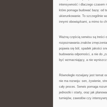
intensywność i dlaczego czasem mn
które pomaga budować bazę: od tec
ukierunkowanie. To szczególnie wa
innymi obowiązkami, a mimo to ch
Ważną częścią serwisu są treści o
rozpoznawania znaków zmęczenia i
pojawia się ból, spadek jakości sn
budowania odporności, a nie do „
być wzmacniający, a nie wyniszcz
Równolegle rozwijany jest temat 
nie ma rozwoju: sen, żywienie, str
cały proces. Serwis pomaga rozum
jednostki i starty, oraz jak plano
turniejów, zawodów czy intensywn