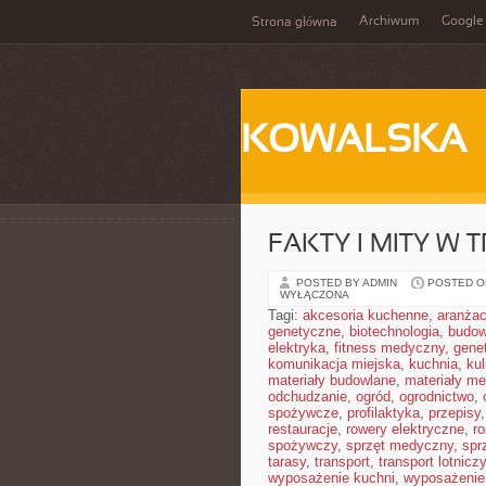
Archiwum
Google
Strona główna
KOWALSKA
FAKTY I MITY W 
POSTED BY ADMIN
POSTED ON
WYŁĄCZONA
Tagi:
akcesoria kuchenne
,
aranżac
genetyczne
,
biotechnologia
,
budow
elektryka
,
fitness medyczny
,
gene
komunikacja miejska
,
kuchnia
,
kul
materiały budowlane
,
materiały m
odchudzanie
,
ogród
,
ogrodnictwo
,
spożywcze
,
profilaktyka
,
przepisy
restauracje
,
rowery elektryczne
,
r
spożywczy
,
sprzęt medyczny
,
spr
tarasy
,
transport
,
transport lotniczy
wyposażenie kuchni
,
wyposażenie