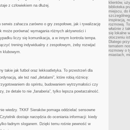
klientów, uż
staje z człowiekiem na dłużej.
biblioteka p
miejscu, do
szczególneg
inspiracją, 
serwis zahacza zarówno o gry zespołowe, jak i rywalizację
rozmową. To
właśnie z ta
nik może porównać wymagania różnych aktywności i
się lokalne 
otoczeniu is
ypadku liczy się komunikacja, a w innym kontrola tempa.
Dlatego przy
łączyć trening indywidualny z zespołowym, żeby rozwijać
tematem nos
rozmowy o t
em klubowym.
miastach, mi
y takie jak futbol oraz lekkoatletyka. To przestrzeń dla
dynacją, ale też nad „detalami”, które robią różnicę:
przygotowaniem do sprintu, budowaniem wytrzymałości czy
y, że detale to nie „fanaberia”, tylko lepsza powtarzalność.
nie wiedzy. TKKF Sieraków pomaga oddzielać sensowne
zytelnik dostaje narzędzia do oceniania informacji: kiedy
 tylko ładnym sloganem. Dzięki temu rośnie pewność w