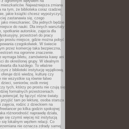
to z ogromnym wpływem na
 mieszkańców. Najważniejsza zmiana
 na tym, że biblioteka coraz rzadziej
ie, jakie książki chcesz wypożyczyć,
ciej zastanawia się, czego
 jako mieszkaniec. Dla jednych będzie
miejsce do nauki. Dla innych warsztaty
 spotkanie autorskie, zajęcia dla
 dyskusyjny, przestrzeń do pracy
 po prostu miejsce, gdzie można pobyć
upowania czegokolwiek. W świecie
m przez komercję taka bezpieczna,
zestrzeń ma ogromne znaczenie.
ie wymaga biletu, zamówienia kawy ani
ci do określonej grupy. W idealnym
otwarta dla każdego. To właśnie
zyni z biblioteki instytucję wyjątkową.
 oferuje dziś wiedzę, kulturę czy
e nie wszystkie są równie łatwo
 dzieci, seniorów, osób mniej
y tych, którzy po prostu nie czują się
dziej formalnych przestrzeniach.
a potencjał, by łączyć różne światy.
rzyjść tam po lekturę, osoba starsza
 zajęcia, rodzic z dzieckiem na
 freelancer po kilka godzin spokojnej
aka różnorodność naprawdę działa,
aje się czymś więcej niż instytucją
je się lokalnym węzłem relacji. Co
 przemiana nie oznacza zdrady samej