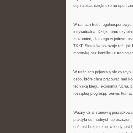
dojrzałości, dzięki czemu sport zo
W ramach treści ogólnosportowych 
indywidualną. Dzięki temu czytel
zrozumieć, dlaczego w jednym prz
TKKF Sieraków pokazuje też, jak 
motorykę bez konfliktu z treningi
W treściach pojawiają się dyscyplin
osób, które chcą pracować nad koor
techniką biegu, ekonomią ruchu, 
rozsądną progresją. Serwis tłumacz
Ważny dział stanowią porządkowa
praktyki od modnych uproszczeń. C
coś jest bezpieczne, a kiedy jest