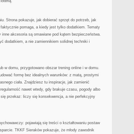
loterią.
iu. Strona pokazuje, jak dobierać sprzęt do potrzeb, jak
” faktycznie pomaga, a kiedy jest tylko dodatkiem. Tematy
y inne akcesoria są omawiane pod kątem bezpieczeństwa.
ć dodatkiem, a nie zamiennikiem solidnej techniki i
 lub w domu, przygotowano obszar trening online i w domu.
udować formę bez idealnych warunków: z matą, prostymi
snego ciała. Znajdziesz tu inspiracje, jak zamienić
ć regularność nawet wtedy, gdy brakuje czasu, pogody albo
 się przekaz: liczy się konsekwencja, a nie perfekcyjny
ychowawczy: pojawiają się treści o kształtowaniu postaw
ko wsparcie. TKKF Sieraków pokazuje, że młody zawodnik