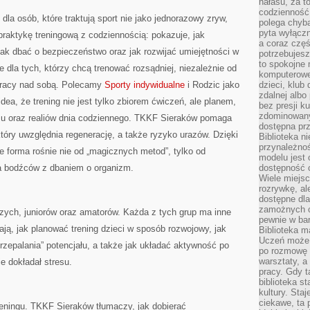
hałasu, za 
codzienność
la osób, które traktują sport nie jako jednorazowy zryw,
polega chyba
pyta wyłączn
 praktykę treningową z codziennością: pokazuje, jak
a coraz częś
ak dbać o bezpieczeństwo oraz jak rozwijać umiejętności w
potrzebujesz
to spokojne 
 dla tych, którzy chcą trenować rozsądniej, niezależnie od
komputerowe,
 pracy nad sobą. Polecamy
Sporty indywidualne
i Rodzic jako
dzieci, klub
zdalnej albo
dea, że trening nie jest tylko zbiorem ćwiczeń, ale planem,
bez presji k
zdominowany
mu oraz realiów dnia codziennego. TKKF Sieraków pomaga
dostępna pr
óry uwzględnia regenerację, a także ryzyko urazów. Dzięki
Biblioteka n
przynależnoś
 forma rośnie nie od „magicznych metod”, tylko od
modelu jest 
ia bodźców z dbaniem o organizm.
dostępność c
Wiele miejsc
rozrywkę, al
dostępne dla
zamożnych cz
zych, juniorów oraz amatorów. Każda z tych grup ma inne
pewnie w bar
ają, jak planować trening dzieci w sposób rozwojowy, jak
Biblioteka m
Uczeń może p
rzepalania” potencjału, a także jak układać aktywność po
po rozmowę i
warsztaty, a
ie dokładał stresu.
pracy. Gdy t
biblioteka st
kultury. Sta
ciekawe, ta
treningu. TKKF Sieraków tłumaczy, jak dobierać