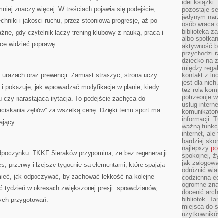
idei książki
iej znaczy więcej. W treściach pojawia się podejście,
pozostaje se
jedynym nar
hniki i jakości ruchu, przez stopniową progresję, aż po
osób wraca d
biblioteka za
żne, gdy czytelnik łączy trening klubowy z nauką, pracą i
albo spotka
ce widzieć poprawę.
aktywność bu
przychodzi r
dziecko na 
między regał
 urazach oraz prewencji. Zamiast straszyć, strona uczy
kontakt z lu
jest dla nic
 pokazuje, jak wprowadzać modyfikacje w planie, kiedy
też rola kom
potrzebuje 
u czy narastająca irytacja. To podejście zachęca do
usług intern
zaciskania zębów” za wszelką cenę. Dzięki temu sport ma
komunikator
informacji. 
ający.
ważną funkcj
internet, al
bardziej sko
najlepszy
po
odpoczynku. TKKF Sieraków przypomina, że bez regeneracji
spokojnej, ż
jak zalogowa
es, przerwy i lżejsze tygodnie są elementami, które spajają
odróżnić wia
ieć, jak odpoczywać, by zachować lekkość na kolejne
codzienna e
ogromne zna
wać tydzień w okresach zwiększonej presji: sprawdzianów,
docenić arch
bibliotek. T
ych przygotowań.
miejsca do s
użytkowników