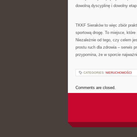
dowolną dyscyplinę i dowolny etap
TKKF Sieraków to więc zbiór prakty
sportową drogę. To miejsce, któr
Niezależnie od tego, czy celem je
prostu ruch dla zdrowia – serwis p
przypomina, że w sporcie najważni
CATEGORIES:
NIERUCHOMOŚCI
Comments are closed.