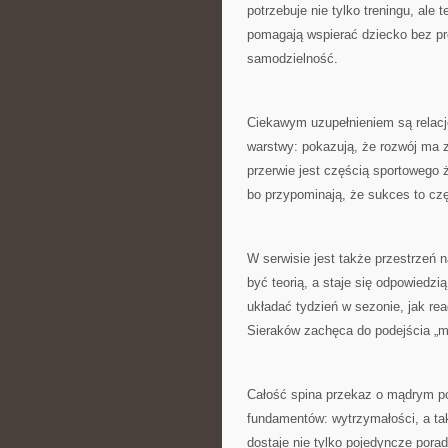
potrzebuje nie tylko treningu, al
pomagają wspierać dziecko bez pre
samodzielność.
Ciekawym uzupełnieniem są relacje 
warstwy: pokazują, że rozwój ma z
przerwie jest częścią sportowego 
bo przypominają, że sukces to czę
W serwisie jest także przestrzeń n
być teorią, a staje się odpowiedzią
układać tydzień w sezonie, jak re
Sieraków zachęca do podejścia „myś
Całość spina przekaz o mądrym pod
fundamentów: wytrzymałości, a tak
dostaje nie tylko pojedyncze porad