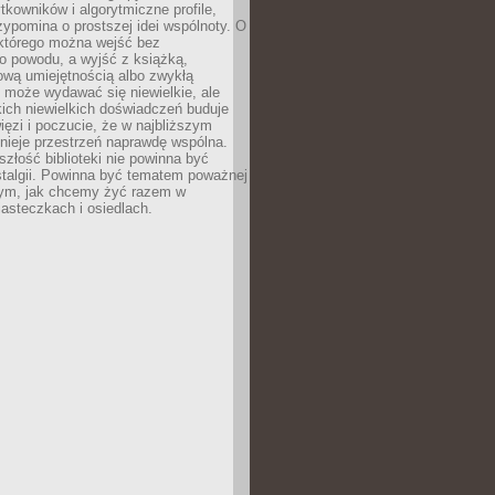
ytkowników i algorytmiczne profile,
rzypomina o prostszej idei wspólnoty. O
 którego można wejść bez
o powodu, a wyjść z książką,
nową umiejętnością albo zwykłą
 może wydawać się niewielkie, ale
kich niewielkich doświadczeń buduje
więzi i poczucie, że w najbliższym
tnieje przestrzeń naprawdę wspólna.
szłość biblioteki nie powinna być
talgii. Powinna być tematem poważnej
ym, jak chcemy żyć razem w
asteczkach i osiedlach.