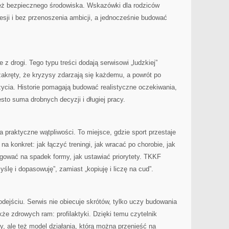
e też bezpiecznego środowiska. Wskazówki dla rodziców
sji i bez przenoszenia ambicji, a jednocześnie budować
z drogi. Tego typu treści dodają serwisowi „ludzkiej”
akręty, że kryzysy zdarzają się każdemu, a powrót po
życia. Historie pomagają budować realistyczne oczekiwania,
sto suma drobnych decyzji i długiej pracy.
a praktyczne wątpliwości. To miejsce, gdzie sport przestaje
 na konkret: jak łączyć treningi, jak wracać po chorobie, jak
agować na spadek formy, jak ustawiać priorytety. TKKF
lę i dopasowuję”, zamiast „kopiuję i liczę na cud”.
ejściu. Serwis nie obiecuje skrótów, tylko uczy budowania
że zdrowych ram: profilaktyki. Dzięki temu czytelnik
y, ale też model działania, którą można przenieść na