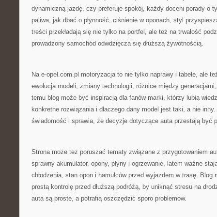
dynamiczną jazdę, czy preferuje spokój, każdy doceni porady o t
paliwa, jak dbać o płynność, ciśnienie w oponach, styl przyspies
treści przekładają się nie tylko na portfel, ale też na trwałość po
prowadzony samochód odwdzięcza się dłuższą żywotnością.
Na e-opel.com.pl motoryzacja to nie tylko naprawy i tabele, ale te
ewolucja modeli, zmiany technologii, różnice między generacjami,
temu blog może być inspiracją dla fanów marki, którzy lubią wiedz
konkretne rozwiązania i dlaczego dany model jest taki, a nie inny
świadomość i sprawia, że decyzje dotyczące auta przestają być 
Strona może też poruszać tematy związane z przygotowaniem aut
sprawny akumulator, opony, płyny i ogrzewanie, latem ważne stają
chłodzenia, stan opon i hamulców przed wyjazdem w trasę. Blog 
prostą kontrolę przed dłuższą podróżą, by uniknąć stresu na drod
auta są proste, a potrafią oszczędzić sporo problemów.