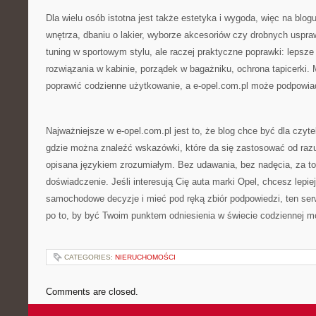
Dla wielu osób istotna jest także estetyka i wygoda, więc na blogu
wnętrza, dbaniu o lakier, wyborze akcesoriów czy drobnych uspra
tuning w sportowym stylu, ale raczej praktyczne poprawki: lepsze
rozwiązania w kabinie, porządek w bagażniku, ochrona tapicerki. 
poprawić codzienne użytkowanie, a e-opel.com.pl może podpowiad
Najważniejsze w e-opel.com.pl jest to, że blog chce być dla czyte
gdzie można znaleźć wskazówki, które da się zastosować od razu,
opisana językiem zrozumiałym. Bez udawania, bez nadęcia, za to
doświadczenie. Jeśli interesują Cię auta marki Opel, chcesz lepie
samochodowe decyzje i mieć pod ręką zbiór podpowiedzi, ten serw
po to, by być Twoim punktem odniesienia w świecie codziennej mo
CATEGORIES:
NIERUCHOMOŚCI
Comments are closed.