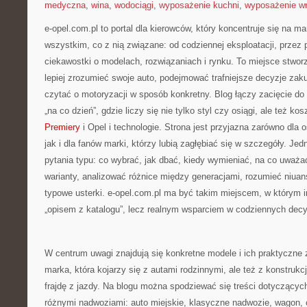
medyczna
,
wina
,
wodociągi
,
wyposażenie kuchni
,
wyposażenie wn
e-opel.com.pl to portal dla kierowców, który koncentruje się na 
wszystkim, co z nią związane: od codziennej eksploatacji, przez 
ciekawostki o modelach, rozwiązaniach i rynku. To miejsce stwor
lepiej zrozumieć swoje auto, podejmować trafniejsze decyzje zak
czytać o motoryzacji w sposób konkretny. Blog łączy zacięcie 
„na co dzień”, gdzie liczy się nie tylko styl czy osiągi, ale też k
Premiery
i Opel i technologie. Strona jest przyjazna zarówno dla 
jak i dla fanów marki, którzy lubią zagłębiać się w szczegóły. Je
pytania typu: co wybrać, jak dbać, kiedy wymieniać, na co uważ
warianty, analizować różnice między generacjami, rozumieć niuan
typowe usterki. e-opel.com.pl ma być takim miejscem, w którym i
„opisem z katalogu”, lecz realnym wsparciem w codziennych decy
W centrum uwagi znajdują się konkretne modele i ich praktyczne 
marka, która kojarzy się z autami rodzinnymi, ale też z konstrukc
frajdę z jazdy. Na blogu można spodziewać się treści dotyczącyc
różnymi nadwoziami: auto miejskie, klasyczne nadwozie, wagon, c