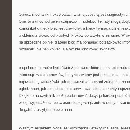
Oprócz mechaniki i eksploatacji ważną częścią jest diagnostyka i
Opel to samochód pełen czujników i modułów. Tematy mogą dotycz
komunikaty, kiedy błąd jest chwilowy, a kiedy wymaga pilnej reakc
problemu z głową: od prostych kroków po wizytę w serwisie. W świ
na sprzeczne opinie, dlatego blog ma pomagać porządkować info
rozsądek: nie panikować, ale też nie ignorować sygnałów.
e-opel.com.pl może być również przewodnikiem po zakupie auta 
interesuje wielu kierowców, bo rynek wtórny jest pełen okazji, ale
pojawiać się wskazówki: jak sprawdzić auto przed zakupem, na 
oględzinach, jak ocenić historię serwisową, jakie elementy najczę
Dzięki temu czytelnik może podejmować decyzje bardziej ostrożn
wersji wyposażenia, bo czasem lepiej wziąć auto w dobrym stanie
„bogate” z ukrytymi problemami.
Ważnym aspektem bloga jest oszczędna i efektywna jazda. Niezal