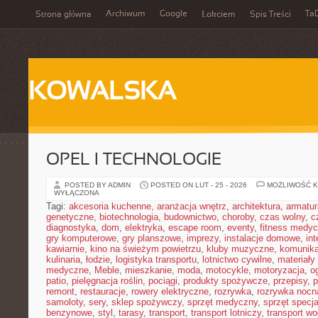
Archiwum
Google
Ta
Strona główna
Łokciem
Spis Treści
KOWALSKA
OPEL I TECHNOLOGIE
POSTED BY ADMIN
POSTED ON LUT - 25 - 2026
MOŻLIWOŚĆ 
WYŁĄCZONA
Tagi:
akcesoria kuchenne
,
aranżacja wnętrz
,
architektura
,
armatur
genetyczne
,
biotechnologia
,
budownictwo
,
choroby
,
czas wolny
,
c
diagnostyka
,
dom
,
elektryka
,
escape room
,
eventy
,
fitness medy
gry komputerowe
,
gry planszowe
,
imprezy
,
instalacje domowe
,
in
kawiarnie
,
kino na świeżym powietrzu
,
kluby muzyczne
,
komunika
kulinaria
,
łodzie
,
logistyka transportu
,
lotnictwo cywilne
,
materiały
medyczne
,
Meble
,
mieszkanie
,
moda
,
motocykle
,
motoryzacja
,
o
patio
,
pielęgnacja roślin
,
pociągi
,
produkty spożywcze
,
przepisy
,
p
remont
,
restauracje
,
rowery elektryczne
,
rozrywka
,
rozrywka nocn
samoloty
,
sery
,
sklep spożywczy
,
sprzęt medyczny
,
sprzęt specja
benzynowe
,
styl
,
tarasy
,
transport
,
transport lotniczy
,
transport w