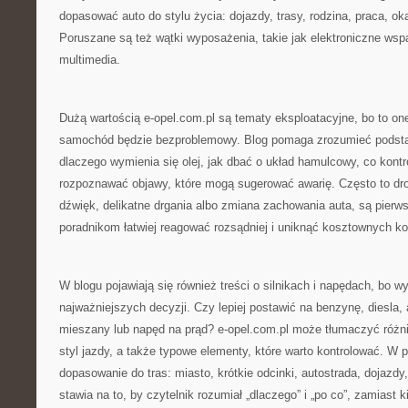
dopasować auto do stylu życia: dojazdy, trasy, rodzina, praca, ok
Poruszane są też wątki wyposażenia, takie jak elektroniczne wsp
multimedia.
Dużą wartością e-opel.com.pl są tematy eksploatacyjne, bo to on
samochód będzie bezproblemowy. Blog pomaga zrozumieć podstawy
dlaczego wymienia się olej, jak dbać o układ hamulcowy, co kontr
rozpoznawać objawy, które mogą sugerować awarię. Często to drob
dźwięk, delikatne drgania albo zmiana zachowania auta, są pier
poradnikom łatwiej reagować rozsądniej i uniknąć kosztownych k
W blogu pojawiają się również treści o silnikach i napędach, bo wy
najważniejszych decyzji. Czy lepiej postawić na benzynę, diesla
mieszany lub napęd na prąd? e-opel.com.pl może tłumaczyć różni
styl jazdy, a także typowe elementy, które warto kontrolować. W p
dopasowanie do tras: miasto, krótkie odcinki, autostrada, dojazdy
stawia na to, by czytelnik rozumiał „dlaczego” i „po co”, zamiast k