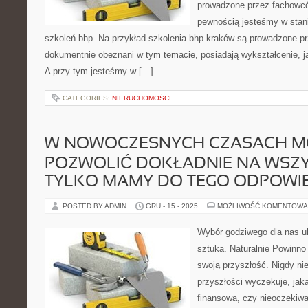
prowadzone przez fachowcó
pewnością jesteśmy w stan
szkoleń bhp. Na przykład szkolenia bhp kraków są prowadzone prz
dokumentnie obeznani w tym temacie, posiadają wykształcenie, j
A przy tym jesteśmy w […]
CATEGORIES:
NIERUCHOMOŚCI
W NOWOCZESNYCH CZASACH M
POZWOLIĆ DOKŁADNIE NA WSZYS
TYLKO MAMY DO TEGO ODPOWI
POSTED BY ADMIN
GRU - 15 - 2025
MOŻLIWOŚĆ KOMENTOWA
Wybór godziwego dla nas ub
sztuka. Naturalnie Powinno
swoją przyszłość. Nigdy n
przyszłości wyczekuje, jak
finansowa, czy nieoczekiwa