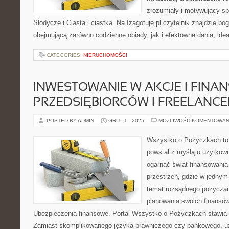
zrozumiały i motywujący s
Słodycze i Ciasta i ciastka. Na Izagotuje.pl czytelnik znajdzie bo
obejmującą zarówno codzienne obiady, jak i efektowne dania, idea
CATEGORIES:
NIERUCHOMOŚCI
INWESTOWANIE W AKCJE I FINAN
PRZEDSIĘBIORCÓW I FREELANC
POSTED BY ADMIN
GRU - 1 - 2025
MOŻLIWOŚĆ KOMENTOWAN
Wszystko o Pożyczkach to s
powstał z myślą o użytkowni
ogarnąć świat finansowania 
przestrzeń, gdzie w jednym
temat rozsądnego pożyczan
planowania swoich finansów
Ubezpieczenia finansowe. Portal Wszystko o Pożyczkach stawia n
Zamiast skomplikowanego języka prawniczego czy bankowego, u