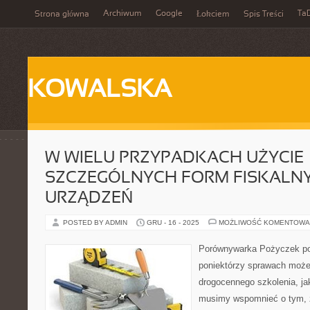
Archiwum
Google
Ta
Strona główna
Łokciem
Spis Treści
KOWALSKA
W WIELU PRZYPADKACH UŻYCIE
SZCZEGÓLNYCH FORM FISKALN
URZĄDZEŃ
POSTED BY ADMIN
GRU - 16 - 2025
MOŻLIWOŚĆ KOMENTOWA
Porównywarka Pożyczek p
poniektórzy sprawach moż
drogocennego szkolenia, jak
musimy wspomnieć o tym, 