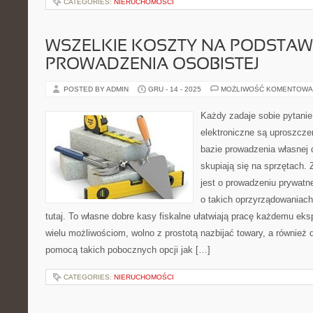
CATEGORIES:
NIERUCHOMOŚCI
WSZELKIE KOSZTY NA PODSTAW
PROWADZENIA OSOBISTEJ
POSTED BY ADMIN
GRU - 14 - 2025
MOŻLIWOŚĆ KOMENTOWA
Każdy zadaje sobie pytani
elektroniczne są uproszcz
bazie prowadzenia własnej d
skupiają się na sprzętach.
jest o prowadzeniu prywatn
o takich oprzyrządowaniach
tutaj. To własne dobre kasy fiskalne ułatwiają pracę każdemu eks
wielu możliwościom, wolno z prostotą nazbijać towary, a również
pomocą takich pobocznych opcji jak […]
CATEGORIES:
NIERUCHOMOŚCI