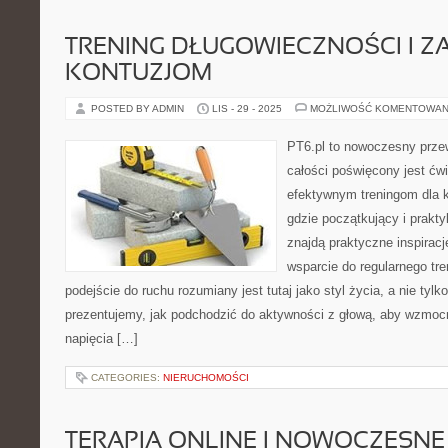
TRENING DŁUGOWIECZNOŚCI I Z
KONTUZJOM
POSTED BY ADMIN
LIS - 29 - 2025
MOŻLIWOŚĆ KOMENTOWAN
PT6.pl to nowoczesny przew
całości poświęcony jest ćw
efektywnym treningom dla k
gdzie początkujący i prakty
znajdą praktyczne inspiracj
wsparcie do regularnego tre
podejście do ruchu rozumiany jest tutaj jako styl życia, a nie tylko
prezentujemy, jak podchodzić do aktywności z głową, aby wzmocni
napięcia […]
CATEGORIES:
NIERUCHOMOŚCI
TERAPIA ONLINE I NOWOCZESN