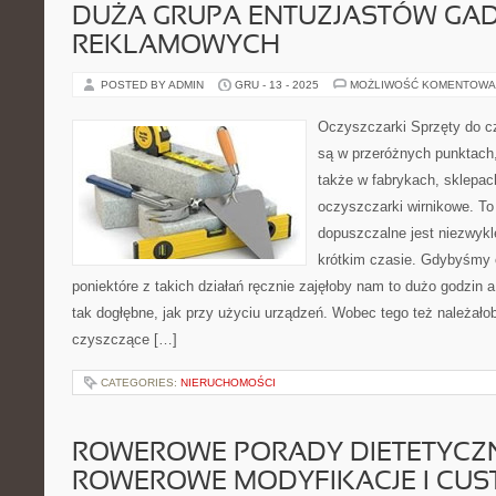
DUŻA GRUPA ENTUZJASTÓW GA
REKLAMOWYCH
POSTED BY ADMIN
GRU - 13 - 2025
MOŻLIWOŚĆ KOMENTOWA
Oczyszczarki Sprzęty do 
są w przeróżnych punktach,
także w fabrykach, sklepac
oczyszczarki wirnikowe. To 
dopuszczalne jest niezwykl
krótkim czasie. Gdybyśmy 
poniektóre z takich działań ręcznie zajęłoby nam to dużo godzin a 
tak dogłębne, jak przy użyciu urządzeń. Wobec tego też należałob
czyszczące […]
CATEGORIES:
NIERUCHOMOŚCI
ROWEROWE PORADY DIETETYCZN
ROWEROWE MODYFIKACJE I CUS