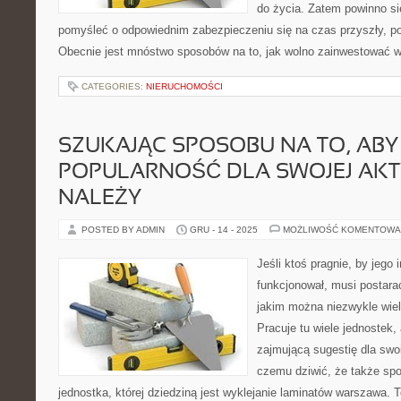
do życia. Zatem powinno s
pomyśleć o odpowiednim zabezpieczeniu się na czas przyszły, po
Obecnie jest mnóstwo sposobów na to, jak wolno zainwestować w
CATEGORIES:
NIERUCHOMOŚCI
SZUKAJĄC SPOSOBU NA TO, AB
POPULARNOŚĆ DLA SWOJEJ AKT
NALEŻY
POSTED BY ADMIN
GRU - 14 - 2025
MOŻLIWOŚĆ KOMENTOWA
Jeśli ktoś pragnie, by jego 
funkcjonował, musi postara
jakim można niezwykle wiel
Pracuje tu wiele jednostek,
zajmującą sugestię dla swoi
czemu dziwić, że także spo
jednostka, której dziedziną jest wyklejanie laminatów warszawa. 