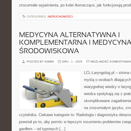
zrozumiałe wyjaśnienia, po kolei tłumaczące, jak funkcjonują pro
CATEGORIES:
NIERUCHOMOŚCI
MEDYCYNA ALTERNATYWNA I
KOMPLEMENTARNA I MEDYCYN
ŚRODOWISKOWA
POSTED BY ADMIN
GRU - 1 - 2025
MOŻLIWOŚĆ KOMENTOWAN
LCL-Laryngolog.pl – stron
myślą o osobach dbających 
wiarygodnej wiedzy o laryng
wiedza spotykają się z prak
skomplikowane zagadnieni
na zrozumiałym języku, zr
czytelnika. Ciekawe kategorie to: Radiologia i diagnostyka obrazow
powstał po to, aby pomóc w lepszym rozumieniu problemów zwią
gardłem – od typowych […]