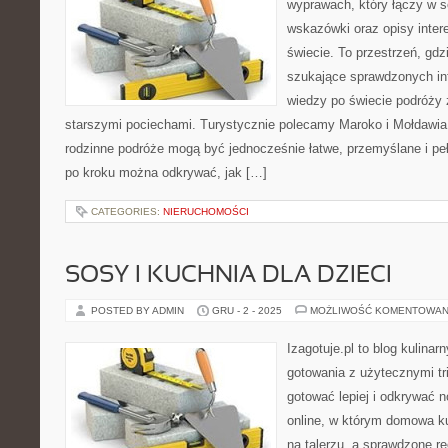
wyprawach, który łączy w s
wskazówki oraz opisy inter
świecie. To przestrzeń, gdz
szukające sprawdzonych in
wiedzy po świecie podróży 
starszymi pociechami. Turystycznie polecamy Maroko i Mołdawia. 
rodzinne podróże mogą być jednocześnie łatwe, przemyślane i peł
po kroku można odkrywać, jak […]
CATEGORIES:
NIERUCHOMOŚCI
SOSY I KUCHNIA DLA DZIECI
POSTED BY ADMIN
GRU - 2 - 2025
MOŻLIWOŚĆ KOMENTOWAN
Izagotuje.pl to blog kulinar
gotowania z użytecznymi tr
gotować lepiej i odkrywać 
online, w którym domowa ku
na talerzu, a sprawdzone r