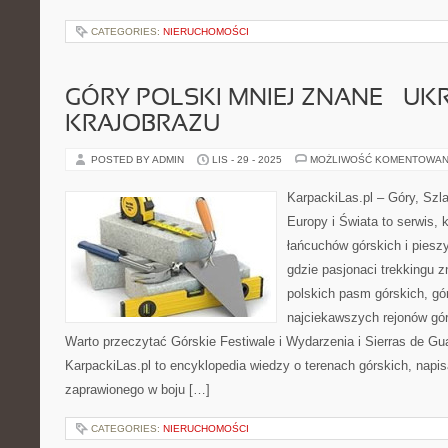
CATEGORIES:
NIERUCHOMOŚCI
GÓRY POLSKI MNIEJ ZNANE – UK
KRAJOBRAZU
POSTED BY ADMIN
LIS - 29 - 2025
MOŻLIWOŚĆ KOMENTOWAN
KarpackiLas.pl – Góry, Szl
Europy i Świata to serwis, 
łańcuchów górskich i piesz
gdzie pasjonaci trekkingu 
polskich pasm górskich, gó
najciekawszych rejonów gór
Warto przeczytać Górskie Festiwale i Wydarzenia i Sierras de Gu
KarpackiLas.pl to encyklopedia wiedzy o terenach górskich, napi
zaprawionego w boju […]
CATEGORIES:
NIERUCHOMOŚCI