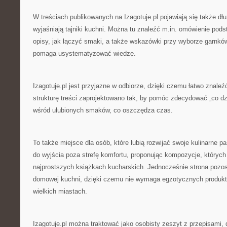
W treściach publikowanych na Izagotuje.pl pojawiają się także dłu
wyjaśniają tajniki kuchni. Można tu znaleźć m.in. omówienie pod
opisy, jak łączyć smaki, a także wskazówki przy wyborze garnków 
pomaga usystematyzować wiedzę.
Izagotuje.pl jest przyjazne w odbiorze, dzięki czemu łatwo znaleź
strukturę treści zaprojektowano tak, by pomóc zdecydować „co d
wśród ulubionych smaków, co oszczędza czas.
To także miejsce dla osób, które lubią rozwijać swoje kulinarne pa
do wyjścia poza strefę komfortu, proponując kompozycje, któryc
najprostszych książkach kucharskich. Jednocześnie strona pozos
domowej kuchni, dzięki czemu nie wymaga egzotycznych produkt
wielkich miastach.
Izagotuje.pl można traktować jako osobisty zeszyt z przepisami, d