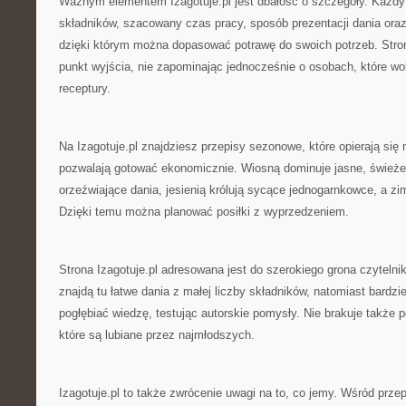
Ważnym elementem Izagotuje.pl jest dbałość o szczegóły. Każdy p
składników, szacowany czas pracy, sposób prezentacji dania oraz 
dzięki którym można dopasować potrawę do swoich potrzeb. Stron
punkt wyjścia, nie zapominając jednocześnie o osobach, które wo
receptury.
Na Izagotuje.pl znajdziesz przepisy sezonowe, które opierają się 
pozwalają gotować ekonomicznie. Wiosną dominuje jasne, świeże 
orzeźwiające dania, jesienią królują sycące jednogarnkowce, a zi
Dzięki temu można planować posiłki z wyprzedzeniem.
Strona Izagotuje.pl adresowana jest do szerokiego grona czyteln
znajdą tu łatwe dania z małej liczby składników, natomiast bard
pogłębiać wiedzę, testując autorskie pomysły. Nie brakuje także po
które są lubiane przez najmłodszych.
Izagotuje.pl to także zwrócenie uwagi na to, co jemy. Wśród przepi