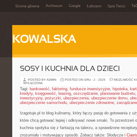
Archiwum
Google
Ta
Strona główna
Łokciem
Spis Treści
KOWALSKA
SOSY I KUCHNIA DLA DZIECI
POSTED BY ADMIN
POSTED ON GRU - 2 - 2025
MOŻLIWOŚĆ 
WYŁĄCZONA
Tagi:
bankowość
,
faktoring
,
fundusze inwestycyjne
,
hipoteka
,
kar
kredyty
,
księgowość
,
leasing
,
oszczędzanie
,
planowanie budżetu
inwestycyjny
,
pożyczki
,
ubezpieczenia
,
ubezpieczenie domu
,
ube
ubezpieczenie samochodu
,
ubezpieczenie zdrowotne
,
zarządzani
Izagotuje.pl to blog kulinarny, który łączy pasję do gotowania z u
które chcą gotować lepiej i odkrywać nowe smaki. To przestrzeń
kuchnia spotyka się z fantazją na talerzu, a sprawdzone receptur
zrozumiały i motywujący sposób. Zobacz także: Słodycze i
Ciasta