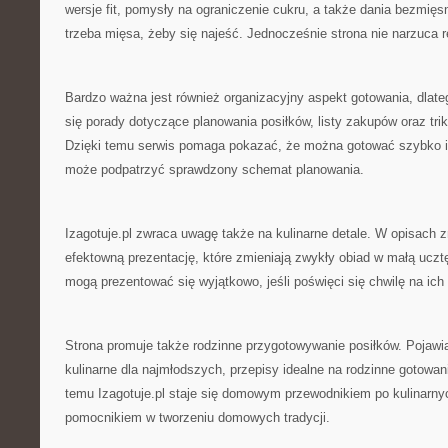
wersje fit, pomysły na ograniczenie cukru, a także dania bezmięs
trzeba mięsa, żeby się najeść. Jednocześnie strona nie narzuca re
Bardzo ważna jest również organizacyjny aspekt gotowania, dlateg
się porady dotyczące planowania posiłków, listy zakupów oraz tr
Dzięki temu serwis pomaga pokazać, że można gotować szybko 
może podpatrzyć sprawdzony schemat planowania.
Izagotuje.pl zwraca uwagę także na kulinarne detale. W opisach 
efektowną prezentację, które zmieniają zwykły obiad w małą ucz
mogą prezentować się wyjątkowo, jeśli poświęci się chwilę na ich 
Strona promuje także rodzinne przygotowywanie posiłków. Pojawia
kulinarne dla najmłodszych, przepisy idealne na rodzinne gotowan
temu Izagotuje.pl staje się domowym przewodnikiem po kulinarnyc
pomocnikiem w tworzeniu domowych tradycji.