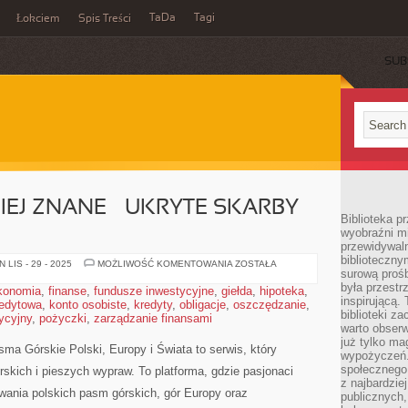
TaDa
Tagi
Łokciem
Spis Treści
SUB
IEJ ZNANE – UKRYTE SKARBY
Biblioteka p
wyobraźni m
przewidywaln
biblioteczny
GÓRY
LIS - 29 - 2025
MOŻLIWOŚĆ KOMENTOWANIA
ZOSTAŁA
surową prośb
POLSKI
MNIEJ
była przestr
konomia
,
finanse
,
fundusze inwestycyjne
,
giełda
,
hipoteka
,
ZNANE
inspirującą.
redytowa
,
konto osobiste
,
kredyty
,
obligacje
,
oszczędzanie
–
,
UKRYTE
biblioteki z
tycyjny
,
pożyczki
,
zarządzanie finansami
SKARBY
warto obserw
KRAJOBRAZU
już tylko m
sma Górskie Polski, Europy i Świata to serwis, który
wypożyczeń. 
społecznego,
rskich i pieszych wypraw. To platforma, gdzie pasjonaci
z najbardzie
wania polskich pasm górskich, gór Europy oraz
publicznych,