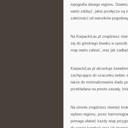
topografia danego regionu. Dowies
warto zdobyć, jakie przełęcze są n
zależności od warunków pogodow
Na KarpackiLas.pl znajdziesz rów
się do górskiego biwaku w sposób 
map warto zabrać, oraz jak zadbać
KarpackiLas.pl akcentuje świadome
zachęcające do szacunku wobec ek
także do minimalizowania śladu pod
przekładana na proste zasady, kt
Na stronie znajdziesz również kro
wyboru regionu, przez harmonogra
pomaga ułatwić każdy etap przygot
do swojej kondycji oraz jak bezpi