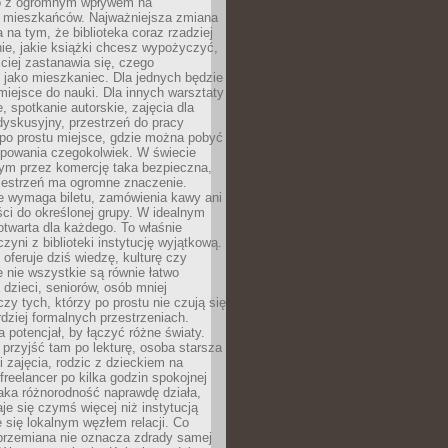
to z ogromnym wpływem na
 mieszkańców. Najważniejsza zmiana
 na tym, że biblioteka coraz rzadziej
ie, jakie książki chcesz wypożyczyć,
ciej zastanawia się, czego
 jako mieszkaniec. Dla jednych będzie
miejsce do nauki. Dla innych warsztaty
 spotkanie autorskie, zajęcia dla
 dyskusyjny, przestrzeń do pracy
 po prostu miejsce, gdzie można pobyć
upowania czegokolwiek. W świecie
m przez komercję taka bezpieczna,
zestrzeń ma ogromne znaczenie.
ie wymaga biletu, zamówienia kawy ani
ci do określonej grupy. W idealnym
otwarta dla każdego. To właśnie
zyni z biblioteki instytucję wyjątkową.
 oferuje dziś wiedzę, kulturę czy
e nie wszystkie są równie łatwo
 dzieci, seniorów, osób mniej
y tych, którzy po prostu nie czują się
dziej formalnych przestrzeniach.
a potencjał, by łączyć różne światy.
rzyjść tam po lekturę, osoba starsza
 zajęcia, rodzic z dzieckiem na
 freelancer po kilka godzin spokojnej
aka różnorodność naprawdę działa,
aje się czymś więcej niż instytucją
je się lokalnym węzłem relacji. Co
 przemiana nie oznacza zdrady samej