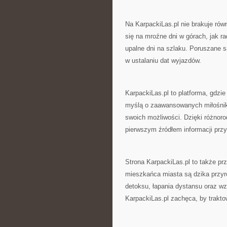
Na KarpackiLas.pl nie brakuje rów
się na mroźne dni w górach, jak r
upalne dni na szlaku. Poruszane są
w ustalaniu dat wyjazdów.
KarpackiLas.pl to platforma, gdzie
myślą o zaawansowanych miłośnikac
swoich możliwości. Dzięki różnor
pierwszym źródłem informacji prz
Strona KarpackiLas.pl to także p
mieszkańca miasta są dzika przyr
detoksu, łapania dystansu oraz w
KarpackiLas.pl zachęca, by traktow