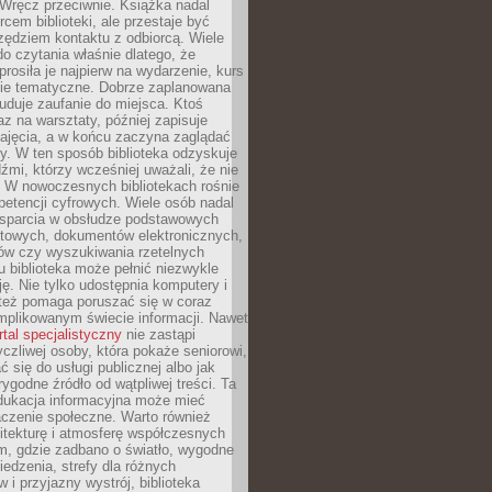
. Wręcz przeciwnie. Książka nadal
rcem biblioteki, ale przestaje być
zędziem kontaktu z odbiorcą. Wiele
o czytania właśnie dlatego, że
prosiła je najpierw na wydarzenie, kurs
nie tematyczne. Dobrze zaplanowana
duje zaufanie do miejsca. Ktoś
az na warsztaty, później zapisuje
zajęcia, a w końcu zaczyna zaglądać
y. W ten sposób biblioteka odzyskuje
dźmi, którzy wcześniej uważali, że nie
h. W nowoczesnych bibliotekach rośnie
petencji cyfrowych. Wiele osób nadal
wsparcia w obsłudze podstawowych
etowych, dokumentów elektronicznych,
ów czy wyszukiwania rzetelnych
Tu biblioteka może pełnić niezwykle
ę. Nie tylko udostępnia komputery i
e też pomaga poruszać się w coraz
mplikowanym świecie informacji. Nawet
rtal specjalistyczny
nie zastąpi
yczliwej osoby, która pokaże seniorowi,
ć się do usługi publicznej albo jak
rygodne źródło od wątpliwej treści. Ta
dukacja informacyjna może mieć
czenie społeczne. Warto również
itekturę i atmosferę współczesnych
am, gdzie zadbano o światło, wygodne
iedzenia, strefy dla różnych
 i przyjazny wystrój, biblioteka