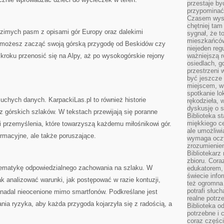
przestaje by
przypominać
Czasem wysta
chętniej tam
dzimych pasm z opisami gór Europy oraz dalekimi
sygnał, że t
mieszkańców
u możesz zacząć swoją górską przygodę od Beskidów czy
niejeden regu
kroku przenosić się na Alpy, aż po wysokogórskie rejony
ważniejszą r
osiedlach, g
przestrzeni
być jeszcze
miejscem, w
spotkanie lo
suchych danych. KarpackiLas.pl to również historie
rękodzieła, 
dyskusję o s
 górskich szlaków. W tekstach przewijają się poranne
Biblioteka s
miękkiego c
i przemyślenia, które towarzyszą każdemu miłośnikowi gór.
ale umożliwi
formacyjne, ale także poruszające.
wymaga oczy
zrozumieniem 
Bibliotekarz
zbioru. Cora
tematykę odpowiedzialnego zachowania na szlaku. W
edukatorem,
świecie info
ak analizować warunki, jak postępować w razie kontuzji,
też ogromna 
potrafi słuc
nadal nieocenione mimo smartfonów. Podkreślane jest
realne potrz
a ryzyka, aby każda przygoda kojarzyła się z radością, a
Biblioteka o
potrzebne i 
coraz części