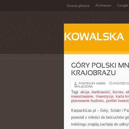
Archiwum
Google
Strona główna
KOWALSKA
GÓRY POLSKI MN
KRAJOBRAZU
POSTED BY ADMIN
POSTED ON 
WYŁĄCZONA
Tagi:
akcje
,
bankowość
,
biznes
,
e
inwestowanie
,
Inwestycje
,
karta k
planowanie budżetu
,
portfel inwes
KarpackiLas.pl – Góry, Szlaki i Pa
powstał z miłości do łańcuchów gó
trekkingu znajdą zachętę do odkry