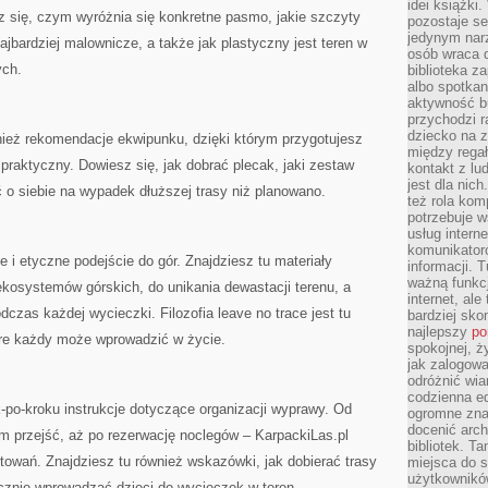
idei książki
z się, czym wyróżnia się konkretne pasmo, jakie szczyty
pozostaje se
jedynym nar
ajbardziej malownicze, a także jak plastyczny jest teren w
osób wraca d
ych.
biblioteka za
albo spotka
aktywność bu
przychodzi r
dziecko na 
nież rekomendacje ekwipunku, dzięki którym przygotujesz
między regał
praktyczny. Dowiesz się, jak dobrać plecak, jaki zestaw
kontakt z lu
jest dla nic
 o siebie na wypadek dłuższej trasy niż planowano.
też rola kom
potrzebuje 
usług intern
komunikator
 i etyczne podejście do gór. Znajdziesz tu materiały
informacji. 
ważną funkcj
osystemów górskich, do unikania dewastacji terenu, a
internet, al
czas każdej wycieczki. Filozofia leave no trace jest tu
bardziej sko
najlepszy
po
óre każdy może wprowadzić w życie.
spokojnej, ż
jak zalogowa
odróżnić wia
codzienna e
k-po-kroku instrukcje dotyczące organizacji wyprawy. Od
ogromne zna
docenić arch
m przejść, aż po rezerwację noclegów – KarpackiLas.pl
bibliotek. T
owań. Znajdziesz tu również wskazówki, jak dobierać trasy
miejsca do s
użytkowników
ecznie wprowadzać dzieci do wycieczek w teren.