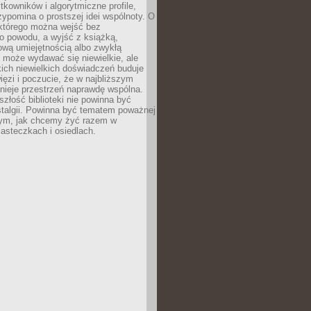
ytkowników i algorytmiczne profile,
rzypomina o prostszej idei wspólnoty. O
 którego można wejść bez
o powodu, a wyjść z książką,
nową umiejętnością albo zwykłą
 może wydawać się niewielkie, ale
kich niewielkich doświadczeń buduje
więzi i poczucie, że w najbliższym
tnieje przestrzeń naprawdę wspólna.
szłość biblioteki nie powinna być
talgii. Powinna być tematem poważnej
ym, jak chcemy żyć razem w
asteczkach i osiedlach.