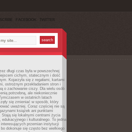
SCRIBE
FACEBOOK
TWITTER
rzez długi czas była w powszechnej
iejscem cichym, statecznym i dość
ym. Kojarzyła się z regałami, kartami
mi, ostrożnym przekładaniem stron i
ą o zachowanie ciszy. Dla wielu osób
zenią potrzebną, ale niekoniecznie
 Tymczasem w ostatnich latach
aczęły się zmieniać w sposób, który
ować uważniej. Coraz częściej nie są
agazynami książek ani punktami
Stają się lokalnymi centrami życia
 edukacyjnego i kulturalnego. To jedna
j interesujących przemian instytucji
 bo dokonuje się często bez wielkiego