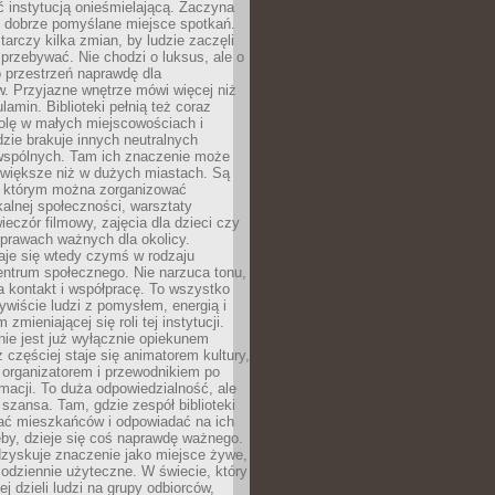
ć instytucją onieśmielającą. Zaczyna
 dobrze pomyślane miejsce spotkań.
rczy kilka zmian, by ludzie zaczęli
 przebywać. Nie chodzi o luksus, ale o
o przestrzeń naprawdę dla
. Przyjazne wnętrze mówi więcej niż
lamin. Biblioteki pełnią też coraz
olę w małych miejscowościach i
dzie brakuje innych neutralnych
 wspólnych. Tam ich znaczenie może
 większe niż w dużych miastach. Są
 którym można zorganizować
kalnej społeczności, warsztaty
wieczór filmowy, zajęcia dla dzieci czy
prawach ważnych dla okolicy.
taje się wtedy czymś w rodzaju
entrum społecznego. Nie narzuca tonu,
a kontakt i współpracę. To wszystko
wiście ludzi z pomysłem, energią i
zmieniającej się roli tej instytucji.
 nie jest już wyłącznie opiekunem
z częściej staje się animatorem kultury,
 organizatorem i przewodnikiem po
rmacji. To duża odpowiedzialność, ale
szansa. Tam, gdzie zespół biblioteki
hać mieszkańców i odpowiadać na ich
eby, dzieje się coś naprawdę ważnego.
dzyskuje znaczenie jako miejsce żywe,
codziennie użyteczne. W świecie, który
ej dzieli ludzi na grupy odbiorców,