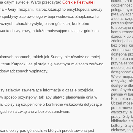
hałasu, za 
na całym świecie. Warto przeczytać
Górskie Festiwale i
codzienność
ma – Góry Hiszpanii. KarpackiLas.pl to encyklopedia wiedzy
polega chyba
pyta wyłączn
perspektywy zaprawionego w boju wędrowca. Znajdziesz tu
a coraz częś
potrzebujesz
ycznych, charakterystykę pasm górskich, konkretne
to spokojne 
ania do wyprawy, a także motywujące relacje z górskich
komputerowe,
dzieci, klub
zdalnej albo
bez presji k
zdominowany
dostępna pr
ularnych pasmach, takich jak Sudety, ale również na mniej
Biblioteka n
przynależnoś
i temu KarpackiLas.pl staje się świetnym miejscem zarówno
modelu jest 
i doświadczonych wspinaczy.
dostępność c
Wiele miejsc
rozrywkę, al
dostępne dla
zamożnych cz
sy szlaków, zawierające informacje o czasie przejścia.
pewnie w bar
w sposób przystępny, tak aby ułatwić planowanie dnia w
Biblioteka m
Uczeń może p
i. Opisy są uzupełnione o konkretne wskazówki dotyczące
po rozmowę i
agadnienia związane z bezpieczeństwem.
warsztaty, a
pracy. Gdy t
biblioteka st
kultury. Sta
ciekawe, ta
wane opisy pas górskich, w których przedstawiona jest