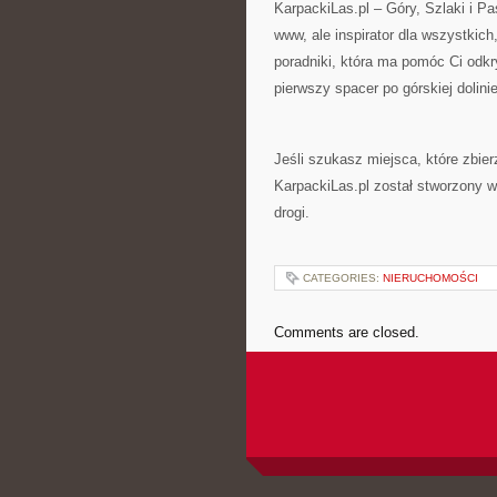
KarpackiLas.pl – Góry, Szlaki i Pa
www, ale inspirator dla wszystkic
poradniki, która ma pomóc Ci odkr
pierwszy spacer po górskiej dolinie
Jeśli szukasz miejsca, które zbie
KarpackiLas.pl został stworzony w
drogi.
CATEGORIES:
NIERUCHOMOŚCI
Comments are closed.