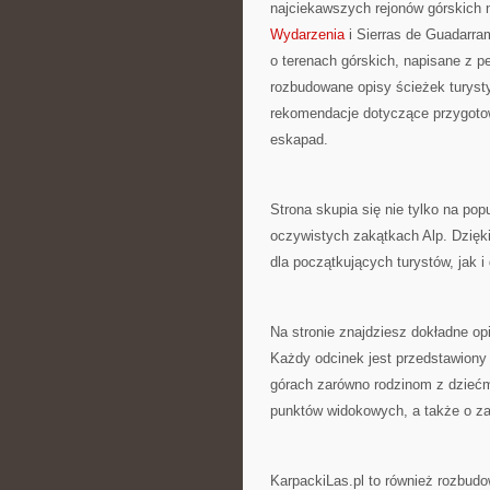
najciekawszych rejonów górskich 
Wydarzenia
i Sierras de Guadarra
o terenach górskich, napisane z 
rozbudowane opisy ścieżek turyst
rekomendacje dotyczące przygotow
eskapad.
Strona skupia się nie tylko na pop
oczywistych zakątkach Alp. Dzięk
dla początkujących turystów, jak 
Na stronie znajdziesz dokładne opi
Każdy odcinek jest przedstawiony 
górach zarówno rodzinom z dziećm
punktów widokowych, a także o z
KarpackiLas.pl to również rozbudo