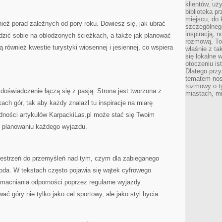
klientów, uż
biblioteka p
miejscu, do
nież porad zależnych od pory roku. Dowiesz się, jak ubrać
szczególneg
inspiracją, 
adzić sobie na oblodzonych ścieżkach, a także jak planować
rozmową. To
 również kwestie turystyki wiosennej i jesiennej, co wspiera
właśnie z ta
się lokalne 
otoczeniu is
Dlatego przy
tematem nos
rozmowy o t
 doświadczenie łączą się z pasją. Strona jest tworzona z
miastach, mi
h gór, tak aby każdy znalazł tu inspiracje na miarę
odności artykułów KarpackiLas.pl może stać się Twoim
y planowaniu każdego wyjazdu.
rzestrzeń do przemyśleń nad tym, czym dla zabieganego
oda. W tekstach często pojawia się wątek cyfrowego
zmacniania odporności poprzez regularne wyjazdy.
ać góry nie tylko jako cel sportowy, ale jako styl bycia.