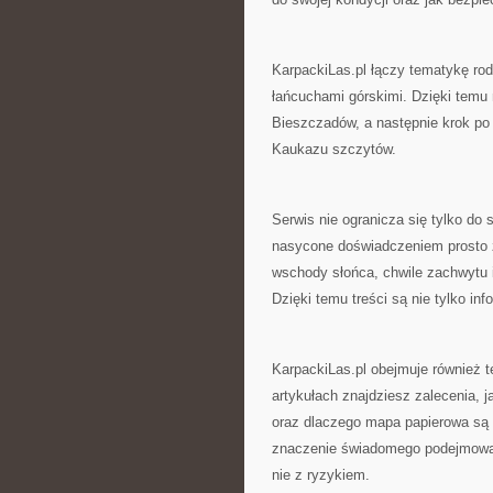
KarpackiLas.pl łączy tematykę ro
łańcuchami górskimi. Dzięki tem
Bieszczadów, a następnie krok po 
Kaukazu szczytów.
Serwis nie ogranicza się tylko do 
nasycone doświadczeniem prosto z
wschody słońca, chwile zachwytu 
Dzięki temu treści są nie tylko in
KarpackiLas.pl obejmuje również 
artykułach znajdziesz zalecenia, j
oraz dlaczego mapa papierowa są 
znaczenie świadomego podejmowani
nie z ryzykiem.