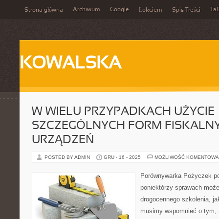
Archiwum
Google
Ta
Strona główna
Łokciem
Spis Treści
KOWALSKA
W WIELU PRZYPADKACH UŻYCIE
SZCZEGÓLNYCH FORM FISKALN
URZĄDZEŃ
POSTED BY ADMIN
GRU - 16 - 2025
MOŻLIWOŚĆ KOMENTOWA
Porównywarka Pożyczek p
poniektórzy sprawach moż
drogocennego szkolenia, jak
musimy wspomnieć o tym, 