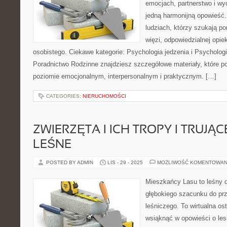
emocjach, partnerstwo i wy
jedną harmonijną opowieść.
ludziach, którzy szukają p
więzi, odpowiedzialnej opie
osobistego. Ciekawe kategorie: Psychologia jedzenia i Psycholog
Poradnictwo Rodzinne znajdziesz szczegółowe materiały, które pok
poziomie emocjonalnym, interpersonalnym i praktycznym. […]
CATEGORIES:
NIERUCHOMOŚCI
ZWIERZĘTA I ICH TROPY I TRUJĄ
LEŚNE
POSTED BY ADMIN
LIS - 29 - 2025
MOŻLIWOŚĆ KOMENTOWAN
Mieszkańcy Lasu to leśny d
głębokiego szacunku do prz
leśniczego. To wirtualna os
wsiąknąć w opowieści o lesi