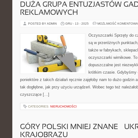
DUŻA GRUPA ENTUZJASTÓW GA
REKLAMOWYCH
POSTED BY ADMIN
GRU - 13 - 2025
MOŻLIWOŚĆ KOMENTOWA
Oczyszczarki Sprzęty do 
są w przeróżnych punktach,
także w fabrykach, sklepac
oczyszczarki wirnikowe. To 
dopuszczalne jest niezwykl
krótkim czasie. Gdybyśmy 
poniektóre z takich działań ręcznie zajęłoby nam to dużo godzin a 
tak dogłębne, jak przy użyciu urządzeń. Wobec tego też należałob
czyszczące […]
CATEGORIES:
NIERUCHOMOŚCI
GÓRY POLSKI MNIEJ ZNANE – UK
KRAJOBRAZU