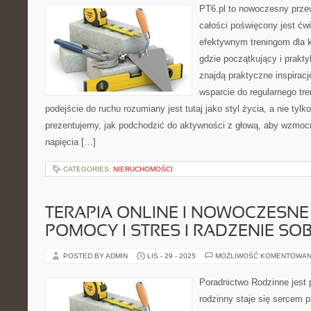
PT6.pl to nowoczesny przew
całości poświęcony jest ćw
efektywnym treningom dla k
gdzie początkujący i prakty
znajdą praktyczne inspiracj
wsparcie do regularnego tre
podejście do ruchu rozumiany jest tutaj jako styl życia, a nie tylko
prezentujemy, jak podchodzić do aktywności z głową, aby wzmocni
napięcia […]
CATEGORIES:
NIERUCHOMOŚCI
TERAPIA ONLINE I NOWOCZESN
POMOCY I STRES I RADZENIE SOB
POSTED BY ADMIN
LIS - 29 - 2025
MOŻLIWOŚĆ KOMENTOWAN
Poradnictwo Rodzinne jest 
rodzinny staje się sercem 