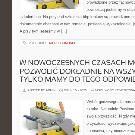
prowadzone przez fachowcó
pewnością jesteśmy w stan
szkoleń bhp. Na przykład szkolenia bhp kraków są prowadzone prz
dokumentnie obeznani w tym temacie, posiadają wykształcenie, j
A przy tym jesteśmy w […]
CATEGORIES:
NIERUCHOMOŚCI
W NOWOCZESNYCH CZASACH M
POZWOLIĆ DOKŁADNIE NA WSZYS
TYLKO MAMY DO TEGO ODPOWI
POSTED BY ADMIN
GRU - 15 - 2025
MOŻLIWOŚĆ KOMENTOWA
Wybór godziwego dla nas ub
sztuka. Naturalnie Powinno
swoją przyszłość. Nigdy n
przyszłości wyczekuje, jak
finansowa, czy nieoczekiwa