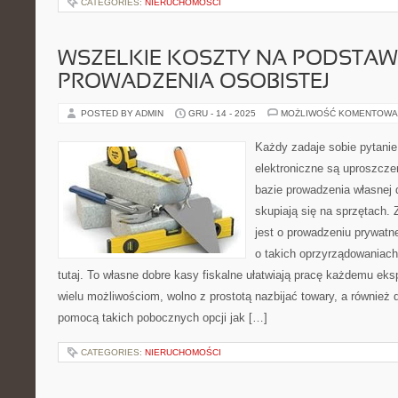
CATEGORIES:
NIERUCHOMOŚCI
WSZELKIE KOSZTY NA PODSTAW
PROWADZENIA OSOBISTEJ
POSTED BY ADMIN
GRU - 14 - 2025
MOŻLIWOŚĆ KOMENTOWA
Każdy zadaje sobie pytani
elektroniczne są uproszcz
bazie prowadzenia własnej d
skupiają się na sprzętach.
jest o prowadzeniu prywatn
o takich oprzyrządowaniach
tutaj. To własne dobre kasy fiskalne ułatwiają pracę każdemu eks
wielu możliwościom, wolno z prostotą nazbijać towary, a również
pomocą takich pobocznych opcji jak […]
CATEGORIES:
NIERUCHOMOŚCI