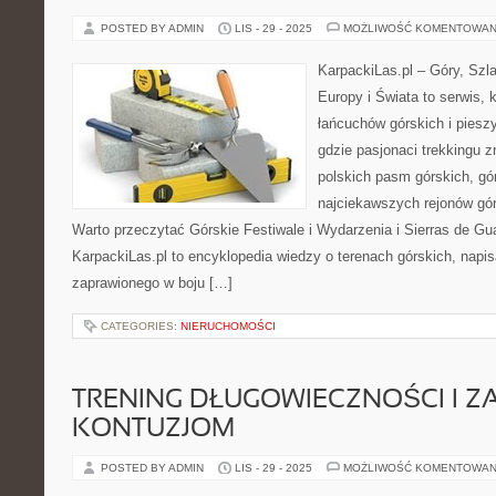
POSTED BY ADMIN
LIS - 29 - 2025
MOŻLIWOŚĆ KOMENTOWAN
KarpackiLas.pl – Góry, Szl
Europy i Świata to serwis, 
łańcuchów górskich i piesz
gdzie pasjonaci trekkingu 
polskich pasm górskich, gó
najciekawszych rejonów gór
Warto przeczytać Górskie Festiwale i Wydarzenia i Sierras de Gu
KarpackiLas.pl to encyklopedia wiedzy o terenach górskich, napi
zaprawionego w boju […]
CATEGORIES:
NIERUCHOMOŚCI
TRENING DŁUGOWIECZNOŚCI I Z
KONTUZJOM
POSTED BY ADMIN
LIS - 29 - 2025
MOŻLIWOŚĆ KOMENTOWAN