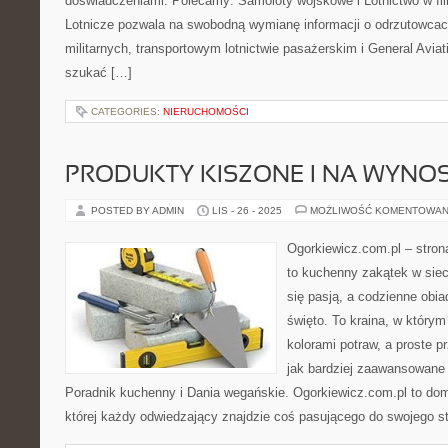
doświadczeniami. Polecamy: Samoloty wojskowe i Lotnictwo w film
Lotnicze pozwala na swobodną wymianę informacji o odrzutowcach
militarnych, transportowym lotnictwie pasażerskim i General Avi
szukać […]
CATEGORIES:
NIERUCHOMOŚCI
PRODUKTY KISZONE I NA WYNO
POSTED BY ADMIN
LIS - 26 - 2025
MOŻLIWOŚĆ KOMENTOWAN
Ogorkiewicz.com.pl – stron
to kuchenny zakątek w sieci
się pasją, a codzienne obia
święto. To kraina, w który
kolorami potraw, a proste 
jak bardziej zaawansowane 
Poradnik kuchenny i Dania wegańskie. Ogorkiewicz.com.pl to do
której każdy odwiedzający znajdzie coś pasującego do swojego s