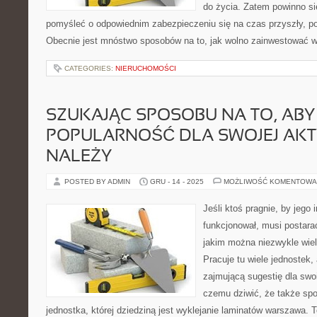
do życia. Zatem powinno s
pomyśleć o odpowiednim zabezpieczeniu się na czas przyszły, po
Obecnie jest mnóstwo sposobów na to, jak wolno zainwestować w
CATEGORIES:
NIERUCHOMOŚCI
SZUKAJĄC SPOSOBU NA TO, AB
POPULARNOŚĆ DLA SWOJEJ AKT
NALEŻY
POSTED BY ADMIN
GRU - 14 - 2025
MOŻLIWOŚĆ KOMENTOWA
Jeśli ktoś pragnie, by jego 
funkcjonował, musi postara
jakim można niezwykle wiel
Pracuje tu wiele jednostek,
zajmującą sugestię dla swoi
czemu dziwić, że także spo
jednostka, której dziedziną jest wyklejanie laminatów warszawa. 