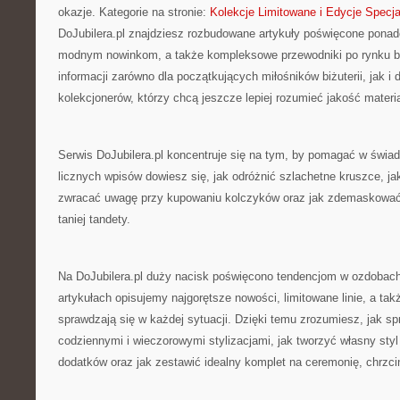
okazje. Kategorie na stronie:
Kolekcje Limitowane i Edycje Specja
DoJubilera.pl znajdziesz rozbudowane artykuły poświęcone po
modnym nowinkom, a także kompleksowe przewodniki po rynku biż
informacji zarówno dla początkujących miłośników biżuterii, jak 
kolekcjonerów, którzy chcą jeszcze lepiej rozumieć jakość materia
Serwis DoJubilera.pl koncentruje się na tym, by pomagać w świa
licznych wpisów dowiesz się, jak odróżnić szlachetne kruszce, ja
zwracać uwagę przy kupowaniu kolczyków oraz jak zdemaskować 
taniej tandety.
Na DoJubilera.pl duży nacisk poświęcono tendencjom w ozdoba
artykułach opisujemy najgorętsze nowości, limitowane linie, a tak
sprawdzają się w każdej sytuacji. Dzięki temu zrozumiesz, jak sp
codziennymi i wieczorowymi stylizacjami, jak tworzyć własny st
dodatków oraz jak zestawić idealny komplet na ceremonię, chrzci