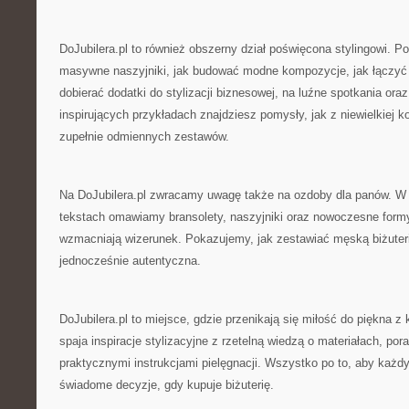
DoJubilera.pl to również obszerny dział poświęcona stylingowi. P
masywne naszyjniki, jak budować modne kompozycje, jak łączyć 
dobierać dodatki do stylizacji biznesowej, na luźne spotkania or
inspirujących przykładach znajdziesz pomysły, jak z niewielkiej ko
zupełnie odmiennych zestawów.
Na DoJubilera.pl zwracamy uwagę także na ozdoby dla panów. W
tekstach omawiamy bransolety, naszyjniki oraz nowoczesne form
wzmacniają wizerunek. Pokazujemy, jak zestawiać męską biżuterię
jednocześnie autentyczna.
DoJubilera.pl to miejsce, gdzie przenikają się miłość do piękna z 
spaja inspiracje stylizacyjne z rzetelną wiedzą o materiałach, p
praktycznymi instrukcjami pielęgnacji. Wszystko po to, aby każ
świadome decyzje, gdy kupuje biżuterię.