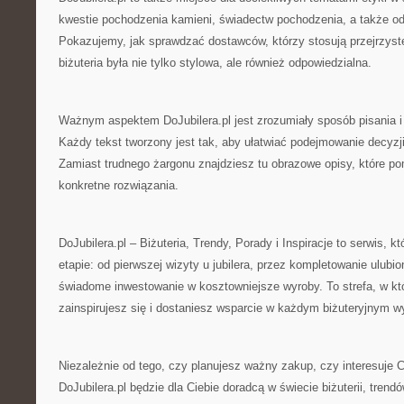
kwestie pochodzenia kamieni, świadectw pochodzenia, a także od
Pokazujemy, jak sprawdzać dostawców, którzy stosują przejrzyst
biżuteria była nie tylko stylowa, ale również odpowiedzialna.
Ważnym aspektem DoJubilera.pl jest zrozumiały sposób pisania i
Każdy tekst tworzony jest tak, aby ułatwiać podejmowanie decyzj
Zamiast trudnego żargonu znajdziesz tu obrazowe opisy, które p
konkretne rozwiązania.
DoJubilera.pl – Biżuteria, Trendy, Porady i Inspiracje to serwis, 
etapie: od pierwszej wizyty u jubilera, przez kompletowanie ulubi
świadome inwestowanie w kosztowniejsze wyroby. To strefa, w kt
zainspirujesz się i dostaniesz wsparcie w każdym biżuteryjnym w
Niezależnie od tego, czy planujesz ważny zakup, czy interesuje Ci
DoJubilera.pl będzie dla Ciebie doradcą w świecie biżuterii, trendów