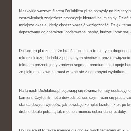
Niezwykle ważnym filarem DoJubilera.pl są pomysły na biżuteryj
zestawieniach znajdziesz propozycje biżuterii na imieniny, Dzień 
mniejsze okazje, kiedy chcesz wyrazić wdzięczność. Dzięki temu 
dopasowany do charakteru obdarowanej osoby, budżetu oraz sytua
DoJubilera.pl rozumie, że branża jubilerska to nie tylko drogocen
rękodzielnicze, dodatki z popularnych sieciówek oraz rozwiązani
tekstach prezentujemy zarówno segment premium, jak i opcje bar
że piękno nie zawsze musi wiązać się z ogromnymi wydatkami.
Na łamach DoJubilera.pl pojawiają się również tematy edukacyjn
kamieni. Czytelnik może dowiedzieć się, czym różni się praca rz
standardowych wyrobów, jak powstaje komplet biżuterii krok po k
drobne detale potrafią tak mocno zmieniać odbiór danej ozdoby.
DoJubilera.pl to także miejsce dla dociekliwych tematami etyki w 