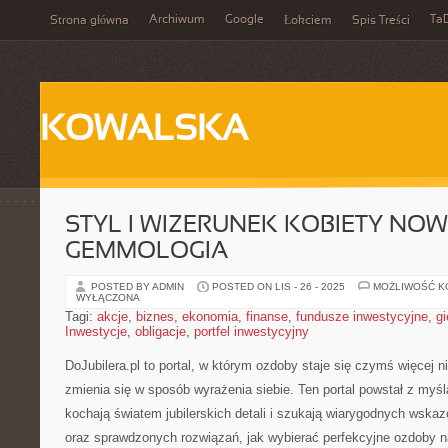
Archiwum
Google
Ta
Strona główna
Łokciem
Spis Treści
KOWALSKA
STYL I WIZERUNEK KOBIETY NOW
GEMMOLOGIA
POSTED BY ADMIN
POSTED ON LIS - 26 - 2025
MOŻLIWOŚĆ 
WYŁĄCZONA
Tagi:
akcje
,
biznes
,
ekonomia
,
finanse
,
fundusze inwestycyjne
,
gi
Inwestycje
,
obligacje
,
portfel inwestycyjny
DoJubilera.pl to portal, w którym ozdoby staje się czymś więcej n
zmienia się w sposób wyrażenia siebie. Ten portal powstał z myśl
kochają światem jubilerskich detali i szukają wiarygodnych wsk
oraz sprawdzonych rozwiązań, jak wybierać perfekcyjne ozdoby n