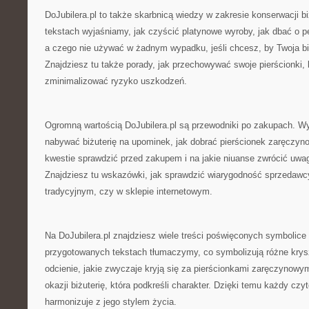
DoJubilera.pl to także skarbnicą wiedzy w zakresie konserwacji bi
tekstach wyjaśniamy, jak czyścić platynowe wyroby, jak dbać o pe
a czego nie używać w żadnym wypadku, jeśli chcesz, by Twoja bi
Znajdziesz tu także porady, jak przechowywać swoje pierścionki, b
zminimalizować ryzyko uszkodzeń.
Ogromną wartością DoJubilera.pl są przewodniki po zakupach. W
nabywać biżuterię na upominek, jak dobrać pierścionek zaręczynow
kwestie sprawdzić przed zakupem i na jakie niuanse zwrócić uwa
Znajdziesz tu wskazówki, jak sprawdzić wiarygodność sprzedawcy
tradycyjnym, czy w sklepie internetowym.
Na DoJubilera.pl znajdziesz wiele treści poświęconych symbolice b
przygotowanych tekstach tłumaczymy, co symbolizują różne kryszt
odcienie, jakie zwyczaje kryją się za pierścionkami zaręczynowy
okazji biżuterię, która podkreśli charakter. Dzięki temu każdy cz
harmonizuje z jego stylem życia.