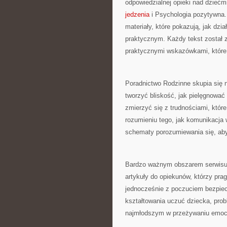
odpowiedzialnej opieki nad dziećm
jedzenia
i Psychologia pozytywna.
materiały, które pokazują, jak dzi
praktycznym. Każdy tekst został 
praktycznymi wskazówkami, które
Poradnictwo Rodzinne skupia się 
tworzyć bliskość, jak pielęgnowa
zmierzyć się z trudnościami, które
rozumieniu tego, jak komunikacja 
schematy porozumiewania się, aby
Bardzo ważnym obszarem serwisu 
artykuły do opiekunów, którzy pra
jednocześnie z poczuciem bezpiec
kształtowania uczuć dziecka, prob
najmłodszym w przeżywaniu emocj