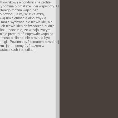
ytkowników i algorytmiczne profile,
rzypomina o prostszej idei wspólnoty. O
 którego można wejść bez
o powodu, a wyjść z książką,
nową umiejętnością albo zwykłą
 może wydawać się niewielkie, ale
kich niewielkich doświadczeń buduje
więzi i poczucie, że w najbliższym
tnieje przestrzeń naprawdę wspólna.
szłość biblioteki nie powinna być
talgii. Powinna być tematem poważnej
ym, jak chcemy żyć razem w
asteczkach i osiedlach.