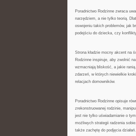
Poradnictwo Rodzinne zwraca uwa
narzędziem, a nie tylko teorią. Dla
oswojeniu takich problemów, jak b
podejściu do dziecka, czy konflik
Strona kładzie mocny akcent na ś
Rodzinne inspiruje, aby zwolnić na
wzmacniają bliskość, a jakie rani
zdarzeń, w których niewielkie kr
relacjach domowników.
Poradnictwo Rodzinne opisuje równ
zrekonstruowanej rodzinie, manipu
jest nie tylko uświadamianie o tym
możliwych strategii radzenia sobi
także zachętę do podjęcia działań.