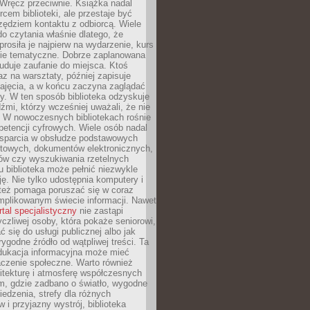
. Wręcz przeciwnie. Książka nadal
rcem biblioteki, ale przestaje być
zędziem kontaktu z odbiorcą. Wiele
o czytania właśnie dlatego, że
prosiła je najpierw na wydarzenie, kurs
nie tematyczne. Dobrze zaplanowana
duje zaufanie do miejsca. Ktoś
az na warsztaty, później zapisuje
zajęcia, a w końcu zaczyna zaglądać
y. W ten sposób biblioteka odzyskuje
dźmi, którzy wcześniej uważali, że nie
h. W nowoczesnych bibliotekach rośnie
petencji cyfrowych. Wiele osób nadal
wsparcia w obsłudze podstawowych
etowych, dokumentów elektronicznych,
ów czy wyszukiwania rzetelnych
Tu biblioteka może pełnić niezwykle
ę. Nie tylko udostępnia komputery i
e też pomaga poruszać się w coraz
mplikowanym świecie informacji. Nawet
rtal specjalistyczny
nie zastąpi
yczliwej osoby, która pokaże seniorowi,
ć się do usługi publicznej albo jak
rygodne źródło od wątpliwej treści. Ta
dukacja informacyjna może mieć
czenie społeczne. Warto również
itekturę i atmosferę współczesnych
am, gdzie zadbano o światło, wygodne
iedzenia, strefy dla różnych
 i przyjazny wystrój, biblioteka