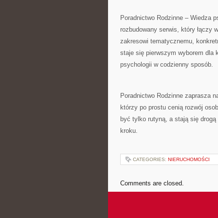
Poradnictwo Rodzinne – Wiedza ps
rozbudowany serwis, który łączy w
zakresowi tematycznemu, konkre
staje się pierwszym wyborem dla k
psychologii w codzienny sposób.
Poradnictwo Rodzinne zaprasza na c
którzy po prostu cenią rozwój osob
być tylko rutyną, a stają się drog
kroku.
CATEGORIES:
NIERUCHOMOŚCI
Comments are closed.