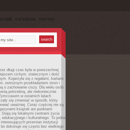
SCRIBE
FACEBOOK
TWITTER
rzez długi czas była w powszechnej
iejscem cichym, statecznym i dość
ym. Kojarzyła się z regałami, kartami
mi, ostrożnym przekładaniem stron i
ą o zachowanie ciszy. Dla wielu osób
zenią potrzebną, ale niekoniecznie
 Tymczasem w ostatnich latach
aczęły się zmieniać w sposób, który
ować uważniej. Coraz częściej nie są
agazynami książek ani punktami
Stają się lokalnymi centrami życia
 edukacyjnego i kulturalnego. To jedna
j interesujących przemian instytucji
 bo dokonuje się często bez wielkiego