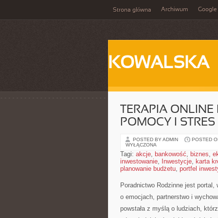
Archiwum
Google
Strona główna
KOWALSKA
TERAPIA ONLINE
POMOCY I STRES 
POSTED BY ADMIN
POSTED ON 
WYŁĄCZONA
Tagi:
akcje
,
bankowość
,
biznes
,
e
inwestowanie
,
Inwestycje
,
karta k
planowanie budżetu
,
portfel inwes
Poradnictwo Rodzinne jest portal,
o emocjach, partnerstwo i wychowa
powstała z myślą o ludziach, któr