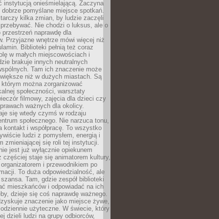
ć instytucją onieśmielającą. Zaczyna
 dobrze pomyślane miejsce spotkań.
rczy kilka zmian, by ludzie zaczęli
 przebywać. Nie chodzi o luksus, ale o
o przestrzeń naprawdę dla
. Przyjazne wnętrze mówi więcej niż
lamin. Biblioteki pełnią też coraz
olę w małych miejscowościach i
dzie brakuje innych neutralnych
 wspólnych. Tam ich znaczenie może
 większe niż w dużych miastach. Są
 którym można zorganizować
kalnej społeczności, warsztaty
wieczór filmowy, zajęcia dla dzieci czy
prawach ważnych dla okolicy.
taje się wtedy czymś w rodzaju
entrum społecznego. Nie narzuca tonu,
a kontakt i współpracę. To wszystko
wiście ludzi z pomysłem, energią i
zmieniającej się roli tej instytucji.
 nie jest już wyłącznie opiekunem
z częściej staje się animatorem kultury,
 organizatorem i przewodnikiem po
rmacji. To duża odpowiedzialność, ale
szansa. Tam, gdzie zespół biblioteki
hać mieszkańców i odpowiadać na ich
eby, dzieje się coś naprawdę ważnego.
dzyskuje znaczenie jako miejsce żywe,
codziennie użyteczne. W świecie, który
ej dzieli ludzi na grupy odbiorców,