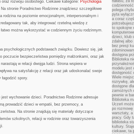
hałasu, za 
i oraz rozwoju osobistego. Ciekawe kategorie:
Psychologia
codzienność
 Na stronie Poradnictwo Rodzinne znajdziesz szczegółowe
polega chyba
pyta wyłączn
ała rodzina na poziomie emocjonalnym, interpersonalnym i
a coraz częś
zredagowany tak, aby integrować rzetelną wiedzę z
potrzebujesz
to spokojne 
 łatwo można wykorzystać w codziennym życiu rodzinnym.
komputerowe,
dzieci, klub
zdalnej albo
bez presji k
na psychologicznych podstawach związku. Dowiesz się, jak
zdominowany
dostępna pr
ć o poczucie bezpieczeństwa pomiędzy małżonkami, oraz jak
Biblioteka n
 narastają w relacji dwojga ludzi. Strona wspiera w
przynależnoś
modelu jest 
wpływa na satysfakcję z relacji oraz jak udoskonalać swoje
dostępność c
Wiele miejsc
 łagodzić spory.
rozrywkę, al
dostępne dla
zamożnych cz
pewnie w bar
jest wychowanie dzieci. Poradnictwo Rodzinne adresuje
Biblioteka m
Uczeń może p
gną prowadzić dzieci w empatii, bez przemocy, a
po rozmowę i
zeństwa. Na stronie znajdują się materiały dotyczące
warsztaty, a
pracy. Gdy t
lemów szkolnych, relacji w rodzinie oraz towarzyszenia
biblioteka st
i.
kultury. Sta
ciekawe, ta