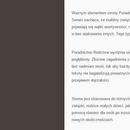
Ważnym elementem strony Poradnic
Serwis zachęca, że stabilny związ
pojawiają się wątki asertywności, 
w bez atakowania innych. Tego typ
Poradnictwo Rodzinne wyróżnia się
pogłębiony. Złożone zagadnienia 
bez nadmiaru teorii, tak aby każd
teksty nie bagatelizują poważnych 
przejawem dojrzałości.
Strona jest skierowana do różnych 
związki, rodzice małych dzieci, j
pomocą również dla osób po rozst
nowych okolicznościach.