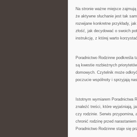
Na stronie ważne miejsce zajmują
że aktywne słuchanie jest tak sam
rozwijane konkretne przykłady, ja
złość, jak decydować o swoich pot
instrukcję, z której warto korzyst
Poradnictwo Rodzinne podkreśla ta
są kwestie rozbieżnych priorytetó
domowych. Czytelnik może odkryć, j
poczucie wspólnoty i sprzyjają n
Istotnym wymiarem Poradnictwa R
znaleźć treści, które wyjaśniają,
czy rodzinie. Serwis przypomina,
chronić rodzinę przed narastaniem 
Poradnictwo Rodzinne staje się pr