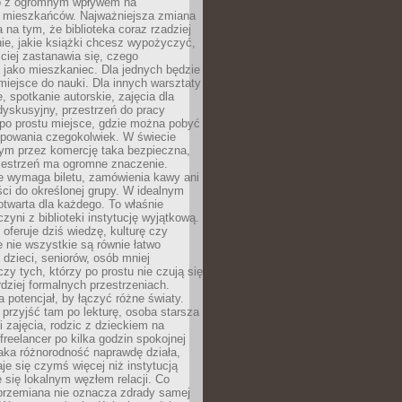
to z ogromnym wpływem na
 mieszkańców. Najważniejsza zmiana
 na tym, że biblioteka coraz rzadziej
ie, jakie książki chcesz wypożyczyć,
ciej zastanawia się, czego
 jako mieszkaniec. Dla jednych będzie
miejsce do nauki. Dla innych warsztaty
 spotkanie autorskie, zajęcia dla
 dyskusyjny, przestrzeń do pracy
 po prostu miejsce, gdzie można pobyć
upowania czegokolwiek. W świecie
m przez komercję taka bezpieczna,
zestrzeń ma ogromne znaczenie.
ie wymaga biletu, zamówienia kawy ani
ci do określonej grupy. W idealnym
otwarta dla każdego. To właśnie
zyni z biblioteki instytucję wyjątkową.
 oferuje dziś wiedzę, kulturę czy
e nie wszystkie są równie łatwo
 dzieci, seniorów, osób mniej
y tych, którzy po prostu nie czują się
dziej formalnych przestrzeniach.
a potencjał, by łączyć różne światy.
rzyjść tam po lekturę, osoba starsza
 zajęcia, rodzic z dzieckiem na
 freelancer po kilka godzin spokojnej
aka różnorodność naprawdę działa,
aje się czymś więcej niż instytucją
je się lokalnym węzłem relacji. Co
 przemiana nie oznacza zdrady samej