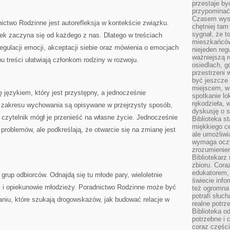
przestaje by
przypominać
Czasem wysta
two Rodzinne jest autorefleksja w kontekście związku.
chętniej tam
sygnał, że t
ek zaczyna się od każdego z nas. Dlatego w treściach
mieszkańców
regulacji emocji, akceptacji siebie oraz mówienia o emocjach
niejeden regu
ważniejszą r
u treści ułatwiają członkom rodziny w rozwoju.
osiedlach, g
przestrzeni
być jeszcze
miejscem, w
 językiem, który jest przystępny, a jednocześnie
spotkanie lo
rękodzieła, 
z zakresu wychowania są opisywane w przejrzysty sposób,
dyskusję o s
y czytelnik mógł je przenieść na własne życie. Jednocześnie
Biblioteka s
miękkiego c
problemów, ale podkreślają, że otwarcie się na zmianę jest
ale umożliwi
wymaga oczy
zrozumieniem 
Bibliotekarz
zbioru. Cora
edukatorem,
grup odbiorców. Odnajdą się tu młode pary, wieloletnie
świecie info
ak i opiekunowie młodzieży. Poradnictwo Rodzinne może być
też ogromna 
potrafi słuc
aniu, które szukają drogowskazów, jak budować relacje w
realne potrz
Biblioteka o
potrzebne i 
coraz części