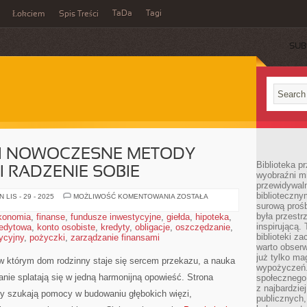
TaDa
Tagi
Łokciem
Spis Treści
SUB
 I NOWOCZESNE METODY
Biblioteka p
I RADZENIE SOBIE
wyobraźni m
przewidywaln
biblioteczny
TERAPIA
LIS - 29 - 2025
MOŻLIWOŚĆ KOMENTOWANIA
ZOSTAŁA
ONLINE
surową prośb
I
była przestr
konomia
,
finanse
,
fundusze inwestycyjne
,
giełda
,
hipoteka
,
NOWOCZESNE
inspirującą.
redytowa
,
konto osobiste
,
kredyty
,
obligacje
,
oszczędzanie
METODY
,
POMOCY
biblioteki z
tycyjny
,
pożyczki
,
zarządzanie finansami
I
warto obserw
STRES
I
już tylko m
 w którym dom rodzinny staje się sercem przekazu, a nauka
RADZENIE
wypożyczeń. 
SOBIE
nie splatają się w jedną harmonijną opowieść. Strona
społecznego,
z najbardzie
zy szukają pomocy w budowaniu głębokich więzi,
publicznych,