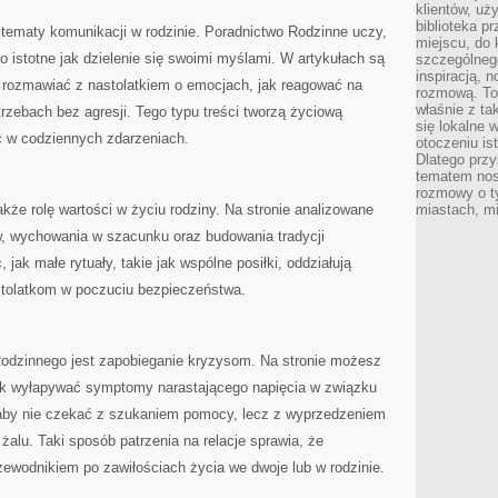
klientów, uż
biblioteka p
 tematy komunikacji w rodzinie. Poradnictwo Rodzinne uczy,
miejscu, do
o istotne jak dzielenie się swoimi myślami. W artykułach są
szczególneg
inspiracją, 
k rozmawiać z nastolatkiem o emocjach, jak reagować na
rozmową. To
właśnie z ta
rzebach bez agresji. Tego typu treści tworzą życiową
się lokalne 
ać w codziennych zdarzeniach.
otoczeniu is
Dlatego przy
tematem nos
rozmowy o t
kże rolę wartości w życiu rodziny. Na stronie analizowane
miastach, mi
w, wychowania w szacunku oraz budowania tradycji
ak małe rytuały, takie jak wspólne posiłki, oddziałują
astolatkom w poczuciu bezpieczeństwa.
odzinnego jest zapobieganie kryzysom. Na stronie możesz
 jak wyłapywać symptomy narastającego napięcia w związku
 aby nie czekać z szukaniem pomocy, lecz z wyprzedzeniem
żalu. Taki sposób patrzenia na relacje sprawia, że
zewodnikiem po zawiłościach życia we dwoje lub w rodzinie.