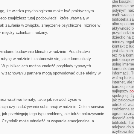
idei książki
pozostaje se
jedynym nar
gę, że wiedza psychologiczna może być praktycznym
osób wraca d
tego znajdziesz tutaj podpowiedzi, które ułatwiają w
biblioteka za
albo spotka
rak zaufania w związku, zmęczenie psychiczne, różnice w
aktywność bu
ty między członkami rodziny.
przychodzi r
dziecko na 
między regał
kontakt z lu
jest dla nic
wiadome budowanie klimatu w rodzinie. Poradnictwo
też rola kom
 rutynę w rodzinie i zastanowić się, jakie komunikaty
potrzebuje 
usług intern
ą. W publikacjach można znaleźć przykłady typowych
komunikator
oki w zachowaniu partnera mogą spowodować duże efekty w
informacji. 
ważną funkcj
internet, al
bardziej sko
najlepszy
po
spokojnej, ż
ież wrażliwe tematy, takie jak rozwód, życie w
jak zalogowa
odróżnić wia
lacja czy nadużywanie substancji w rodzinie. Celem serwisu
codzienna e
ogromne zna
, jak przebiegają tego typu problemy, ale także pokazywanie
docenić arch
e. Czytelnik może odnaleźć tu wsparcie emocjonalne, a
bibliotek. T
miejsca do s
użytkowników