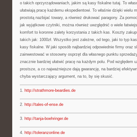
o takich oprzyrządowaniach, jakim są kasy fiskalne tutaj. To włas
ułatwiają pracę każdemu ekspedientowi. To właśnie dzięki wielu 
prostotą nazbijać towary, a również drukować paragony. Za pomo
jak wyjątkowe czytniki, można również uwzględnić o wiele łatwie
komfort to koronne zalety korzystania z takich kas. Koszty zaku
takich jak: 1000zł. Wszystko jest zależne, od tego, jaki to typ k
kasy fiskalne. W jaki sposób najbardziej odpowiednie firmy oraz 
zainwestować w stosowny osprzęt dla własnego punktu sprzedaż
znacznie bardziej ułatwić pracę na każdym polu. Pod względem u
prostsze, a co najważniejsze dają gwarancję, na bardziej efektywne
chyba wystarczający argument, na to, by się skusić.
1.
http://strathmore-beardies.de
2.
http://tales-of-ense.de
3.
http://tanja-boehringer.de
4.
http://toleranzonline.de