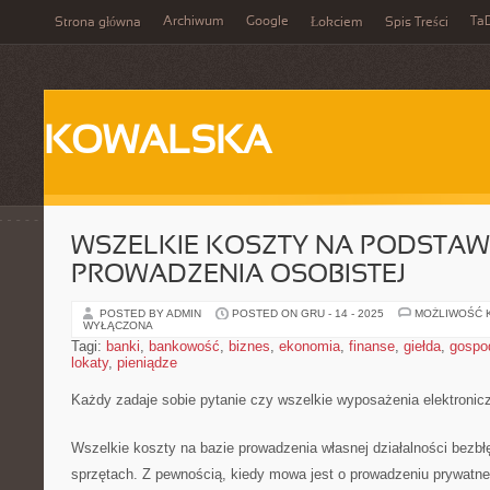
Archiwum
Google
Ta
Strona główna
Łokciem
Spis Treści
KOWALSKA
WSZELKIE KOSZTY NA PODSTAW
PROWADZENIA OSOBISTEJ
POSTED BY ADMIN
POSTED ON GRU - 14 - 2025
MOŻLIWOŚĆ 
WYŁĄCZONA
Tagi:
banki
,
bankowość
,
biznes
,
ekonomia
,
finanse
,
giełda
,
gospo
lokaty
,
pieniądze
Każdy zadaje sobie pytanie czy wszelkie wyposażenia elektroni
Wszelkie koszty na bazie prowadzenia własnej działalności bezbłę
sprzętach. Z pewnością, kiedy mowa jest o prowadzeniu prywatne