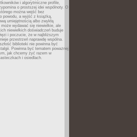
ytkowników i algorytmiczne profile,
rzypomina o prostszej idei wspólnoty. O
 którego można wejść bez
o powodu, a wyjść z książką,
nową umiejętnością albo zwykłą
 może wydawać się niewielkie, ale
kich niewielkich doświadczeń buduje
więzi i poczucie, że w najbliższym
tnieje przestrzeń naprawdę wspólna.
szłość biblioteki nie powinna być
talgii. Powinna być tematem poważnej
ym, jak chcemy żyć razem w
asteczkach i osiedlach.