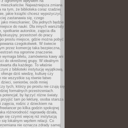
to z ogromnym wpływem na
 mieszkańców. Najważniejsza zmiana
 na tym, że biblioteka coraz rzadziej
ie, jakie książki chcesz wypożyczyć,
ciej zastanawia się, czego
 jako mieszkaniec. Dla jednych będzie
miejsce do nauki. Dla innych warsztaty
 spotkanie autorskie, zajęcia dla
 dyskusyjny, przestrzeń do pracy
 po prostu miejsce, gdzie można pobyć
upowania czegokolwiek. W świecie
m przez komercję taka bezpieczna,
zestrzeń ma ogromne znaczenie.
ie wymaga biletu, zamówienia kawy ani
ci do określonej grupy. W idealnym
otwarta dla każdego. To właśnie
zyni z biblioteki instytucję wyjątkową.
 oferuje dziś wiedzę, kulturę czy
e nie wszystkie są równie łatwo
 dzieci, seniorów, osób mniej
y tych, którzy po prostu nie czują się
dziej formalnych przestrzeniach.
a potencjał, by łączyć różne światy.
rzyjść tam po lekturę, osoba starsza
 zajęcia, rodzic z dzieckiem na
 freelancer po kilka godzin spokojnej
aka różnorodność naprawdę działa,
aje się czymś więcej niż instytucją
je się lokalnym węzłem relacji. Co
 przemiana nie oznacza zdrady samej