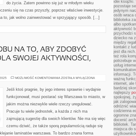
idei książki
ODPOWIEDNIE
do życia. Zatem powinno się już w młodym wieku
pozostaje se
zeniu się na czas przyszły, poprzez właściwe inwestycje.
jedynym nar
osób wraca d
 to, jak wolno zainwestować w sprzyjający sposób. […]
biblioteka za
albo spotka
aktywność bu
przychodzi r
dziecko na 
między regał
kontakt z lu
BU NA TO, ABY ZDOBYĆ
jest dla nic
też rola kom
LA SWOJEJ AKTYWNOŚCI,
potrzebuje 
usług intern
komunikator
informacji. 
SZUKAJĄC
 2025
MOŻLIWOŚĆ KOMENTOWANIA
ZOSTAŁA WYŁĄCZONA
ważną funkcj
SPOSOBU
internet, al
NA
bardziej sko
TO,
Jeśli ktoś pragnie, by jego interes sprawnie i wydajnie
ABY
najlepszy
po
ZDOBYĆ
funkcjonował, musi postarać się Warszawa to miasto, w
spokojnej, ż
POPULARNOŚĆ
DLA
jak zalogowa
jakim można niezwykle wiele rzeczy uregulować.
SWOJEJ
odróżnić wia
AKTYWNOŚCI,
codzienna e
Pracuje tu wiele jednostek, a każda z nich ma
NALEŻY
ogromne zna
zajmującą sugestię dla swoich klientów. Nie ma się więc
docenić arch
bibliotek. T
czemu dziwić, że także sporą popularnością raduje się
miejsca do s
wyklejanie laminatów warszawa. To bardzo znana forma
użytkowników