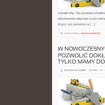
szkoleń bhp. Na przykład szkoleni
dokumentnie obeznani w tym temac
A przy tym jesteśmy w […]
CATEGORIES:
NIERUCHOMOŚCI
W NOWOCZESNYC
POZWOLIĆ DOKŁA
TYLKO MAMY DO
POSTED BY ADMIN
GRU - 15 -