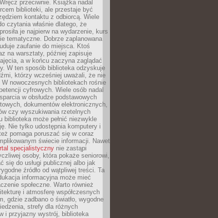
. Wręcz przeciwnie. Książka nadal
rcem biblioteki, ale przestaje być
zędziem kontaktu z odbiorcą. Wiele
o czytania właśnie dlatego, że
prosiła je najpierw na wydarzenie, kurs
nie tematyczne. Dobrze zaplanowana
duje zaufanie do miejsca. Ktoś
az na warsztaty, później zapisuje
zajęcia, a w końcu zaczyna zaglądać
y. W ten sposób biblioteka odzyskuje
dźmi, którzy wcześniej uważali, że nie
h. W nowoczesnych bibliotekach rośnie
petencji cyfrowych. Wiele osób nadal
wsparcia w obsłudze podstawowych
etowych, dokumentów elektronicznych,
ów czy wyszukiwania rzetelnych
Tu biblioteka może pełnić niezwykle
ę. Nie tylko udostępnia komputery i
e też pomaga poruszać się w coraz
mplikowanym świecie informacji. Nawet
rtal specjalistyczny
nie zastąpi
yczliwej osoby, która pokaże seniorowi,
ć się do usługi publicznej albo jak
rygodne źródło od wątpliwej treści. Ta
dukacja informacyjna może mieć
czenie społeczne. Warto również
itekturę i atmosferę współczesnych
am, gdzie zadbano o światło, wygodne
iedzenia, strefy dla różnych
 i przyjazny wystrój, biblioteka