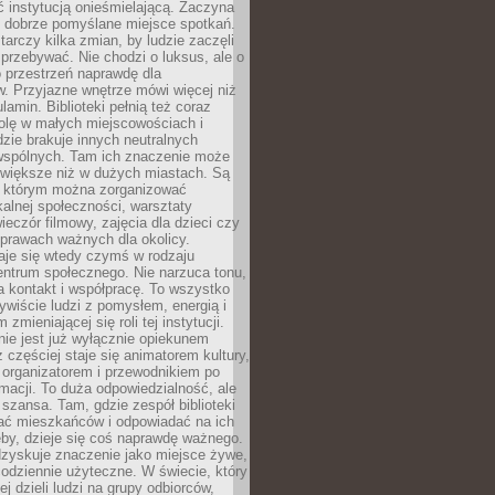
ć instytucją onieśmielającą. Zaczyna
 dobrze pomyślane miejsce spotkań.
rczy kilka zmian, by ludzie zaczęli
 przebywać. Nie chodzi o luksus, ale o
o przestrzeń naprawdę dla
. Przyjazne wnętrze mówi więcej niż
lamin. Biblioteki pełnią też coraz
olę w małych miejscowościach i
dzie brakuje innych neutralnych
 wspólnych. Tam ich znaczenie może
 większe niż w dużych miastach. Są
 którym można zorganizować
kalnej społeczności, warsztaty
wieczór filmowy, zajęcia dla dzieci czy
prawach ważnych dla okolicy.
taje się wtedy czymś w rodzaju
entrum społecznego. Nie narzuca tonu,
a kontakt i współpracę. To wszystko
wiście ludzi z pomysłem, energią i
zmieniającej się roli tej instytucji.
 nie jest już wyłącznie opiekunem
z częściej staje się animatorem kultury,
 organizatorem i przewodnikiem po
rmacji. To duża odpowiedzialność, ale
szansa. Tam, gdzie zespół biblioteki
hać mieszkańców i odpowiadać na ich
eby, dzieje się coś naprawdę ważnego.
dzyskuje znaczenie jako miejsce żywe,
codziennie użyteczne. W świecie, który
ej dzieli ludzi na grupy odbiorców,