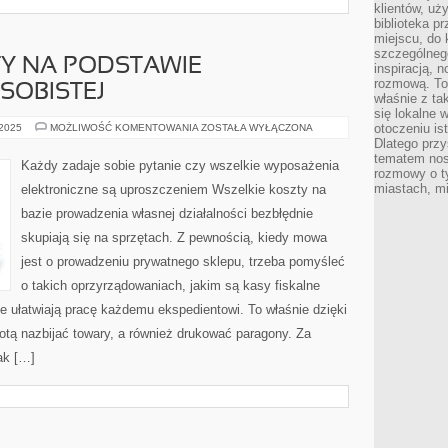
klientów, uż
biblioteka p
miejscu, do
szczególneg
TY NA PODSTAWIE
inspiracją, 
rozmową. To
SOBISTEJ
właśnie z ta
się lokalne 
WSZELKIE
otoczeniu is
 2025
MOŻLIWOŚĆ KOMENTOWANIA
ZOSTAŁA WYŁĄCZONA
KOSZTY
Dlatego przy
NA
tematem nos
PODSTAWIE
Każdy zadaje sobie pytanie czy wszelkie wyposażenia
PROWADZENIA
rozmowy o t
OSOBISTEJ
miastach, mi
elektroniczne są uproszczeniem Wszelkie koszty na
bazie prowadzenia własnej działalności bezbłędnie
skupiają się na sprzętach. Z pewnością, kiedy mowa
jest o prowadzeniu prywatnego sklepu, trzeba pomyśleć
o takich oprzyrządowaniach, jakim są kasy fiskalne
ne ułatwiają pracę każdemu ekspedientowi. To właśnie dzięki
otą nazbijać towary, a również drukować paragony. Za
ak […]