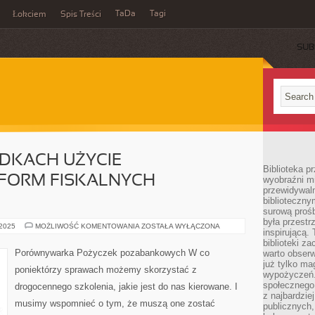
TaDa
Tagi
Łokciem
Spis Treści
SUB
ADKACH UŻYCIE
Biblioteka p
FORM FISKALNYCH
wyobraźni m
przewidywaln
biblioteczny
surową prośb
była przestr
W
 2025
MOŻLIWOŚĆ KOMENTOWANIA
ZOSTAŁA WYŁĄCZONA
inspirującą.
WIELU
PRZYPADKACH
biblioteki z
UŻYCIE
Porównywarka Pożyczek pozabankowych W co
warto obserw
SZCZEGÓLNYCH
już tylko m
FORM
poniektórzy sprawach możemy skorzystać z
FISKALNYCH
wypożyczeń. 
URZĄDZEŃ
społecznego,
drogocennego szkolenia, jakie jest do nas kierowane. I
z najbardzie
musimy wspomnieć o tym, że muszą one zostać
publicznych,