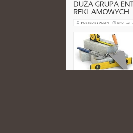
DUŻA GRUPA EN
REKLAMOWYCH
POSTED BY ADMIN
GRU - 13 -
poniektóre z takich działań ręczni
tak dogłębne, jak przy użyciu urz
czyszczące […]
CATEGORIES:
NIERUCHOMOŚCI