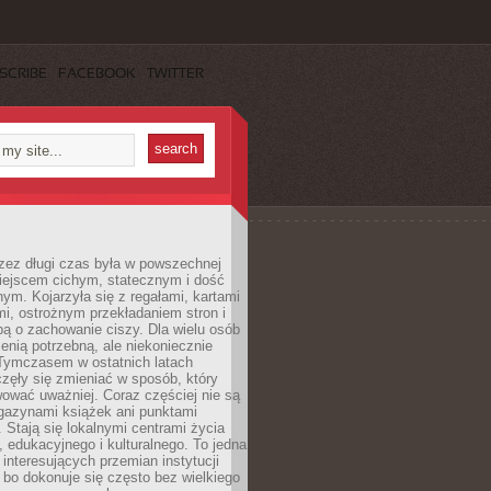
SCRIBE
FACEBOOK
TWITTER
rzez długi czas była w powszechnej
iejscem cichym, statecznym i dość
ym. Kojarzyła się z regałami, kartami
mi, ostrożnym przekładaniem stron i
ą o zachowanie ciszy. Dla wielu osób
zenią potrzebną, ale niekoniecznie
 Tymczasem w ostatnich latach
aczęły się zmieniać w sposób, który
ować uważniej. Coraz częściej nie są
agazynami książek ani punktami
Stają się lokalnymi centrami życia
 edukacyjnego i kulturalnego. To jedna
j interesujących przemian instytucji
 bo dokonuje się często bez wielkiego