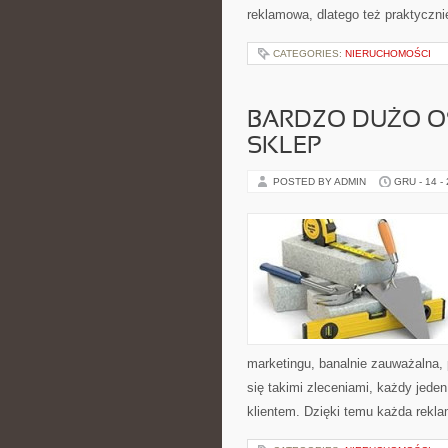
reklamowa, dlatego też praktyczni
CATEGORIES:
NIERUCHOMOŚCI
BARDZO DUŻO OS
SKLEP
POSTED BY ADMIN
GRU - 14 -
marketingu, banalnie zauważalna,
się takimi zleceniami, każdy jede
klientem. Dzięki temu każda rekla