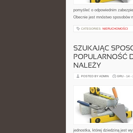
pomyśleć o odpowiednim zabezpiec
Obecnie jest mnóstwo sposobów na
CATEGORIES:
NIERUCHOMOŚCI
SZUKAJĄC SPOSO
POPULARNOŚĆ D
NALEŻY
POSTED BY ADMIN
GRU - 14 -
jednostka, której dziedziną jest 