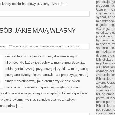
przestaje by
e każdy obiekt handlowy czy inny biznes […]
przypominać
Czasem wysta
chętniej tam
sygnał, że t
mieszkańców
niejeden regu
ważniejszą r
ÓB, JAKIE MAJĄ WŁASNY
osiedlach, g
przestrzeni
być jeszcze
miejscem, w
BARDZO
 2025
MOŻLIWOŚĆ KOMENTOWANIA
ZOSTAŁA WYŁĄCZONA
spotkanie lo
DUŻO
rękodzieła, 
OSÓB,
JAKIE
dyskusję o s
dużo sklepów ma problem z uzyskaniem nowych
MAJĄ
Biblioteka s
WŁASNY
klientów. Nie każdy jest dobry w marketingu Szukając
miękkiego c
SKLEP
ale umożliwi
reklamy efektywnej, przynoszącej zyski i w miarę taniej,
wymaga oczy
pożądane byłoby się zastanowić nad propozycją znanej
zrozumieniem 
Bibliotekarz
firmy marketingowej, jaka oferuje wyklejanie okien
zbioru. Cora
edukatorem,
warszawa. To jedna z najbardziej wziętych postaci
świecie info
 przykuwająca uwagę, śmigła w adaptacji. Firma zajmująca
też ogromna 
potrafi słuc
n projekt reklamy, wyznacza indywidualnie z każdym
realne potrz
ma spełnia […]
Biblioteka o
potrzebne i 
coraz części