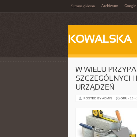
Archiwum
Google
Strona główna
KOWALSKA
W WIELU PRZYP
SZCZEGÓLNYCH 
URZĄDZEŃ
POSTED BY ADMIN
GRU - 16 -