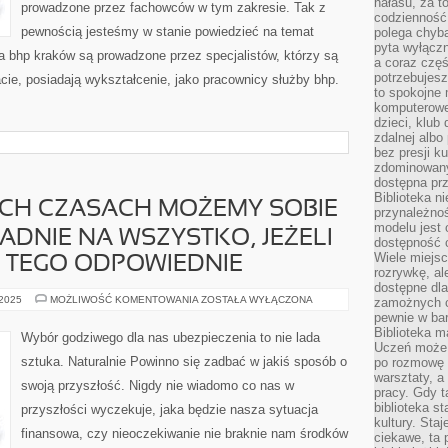
hałasu, za 
prowadzone przez fachowców w tym zakresie. Tak z
codzienność
pewnością jesteśmy w stanie powiedzieć na temat
polega chyba
pyta wyłączn
a bhp kraków są prowadzone przez specjalistów, którzy są
a coraz częś
potrzebujesz
ie, posiadają wykształcenie, jako pracownicy służby bhp.
to spokojne 
komputerowe,
dzieci, klub
zdalnej albo
bez presji k
zdominowany
dostępna pr
Biblioteka n
H CZASACH MOŻEMY SOBIE
przynależnoś
modelu jest 
DNIE NA WSZYSTKO, JEŻELI
dostępność c
Wiele miejsc
 TEGO ODPOWIEDNIE
rozrywkę, al
dostępne dla
W
 2025
MOŻLIWOŚĆ KOMENTOWANIA
ZOSTAŁA WYŁĄCZONA
zamożnych cz
NOWOCZESNYCH
pewnie w bar
CZASACH
Biblioteka m
MOŻEMY
Wybór godziwego dla nas ubezpieczenia to nie lada
SOBIE
Uczeń może p
POZWOLIĆ
sztuka. Naturalnie Powinno się zadbać w jakiś sposób o
po rozmowę i
DOKŁADNIE
NA
warsztaty, a
swoją przyszłość. Nigdy nie wiadomo co nas w
WSZYSTKO,
pracy. Gdy t
JEŻELI
biblioteka st
przyszłości wyczekuje, jaka będzie nasza sytuacja
TYLKO
MAMY
kultury. Sta
DO
finansowa, czy nieoczekiwanie nie braknie nam środków
ciekawe, ta
TEGO