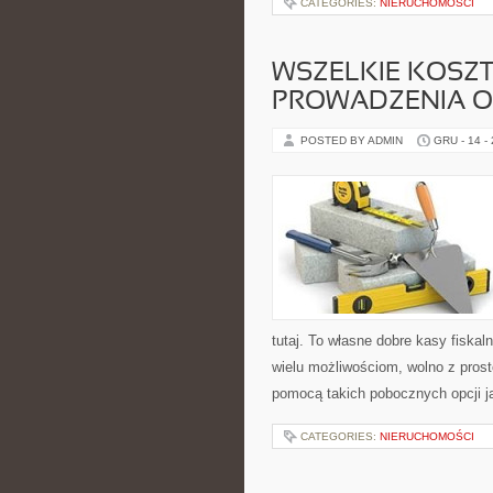
CATEGORIES:
NIERUCHOMOŚCI
WSZELKIE KOSZ
PROWADZENIA O
POSTED BY ADMIN
GRU - 14 -
tutaj. To własne dobre kasy fiskal
wielu możliwościom, wolno z prost
pomocą takich pobocznych opcji j
CATEGORIES:
NIERUCHOMOŚCI