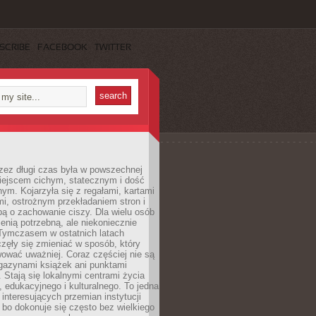
SCRIBE
FACEBOOK
TWITTER
rzez długi czas była w powszechnej
iejscem cichym, statecznym i dość
ym. Kojarzyła się z regałami, kartami
mi, ostrożnym przekładaniem stron i
ą o zachowanie ciszy. Dla wielu osób
zenią potrzebną, ale niekoniecznie
 Tymczasem w ostatnich latach
aczęły się zmieniać w sposób, który
ować uważniej. Coraz częściej nie są
agazynami książek ani punktami
Stają się lokalnymi centrami życia
 edukacyjnego i kulturalnego. To jedna
j interesujących przemian instytucji
 bo dokonuje się często bez wielkiego