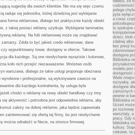
hałasu, za 
codzienność
ującą sugestię dla swoich klientów. Nie ma się więc czemu
polega chyba
ą raduje się jednostka, której dziedziną jest wyklejanie
pyta wyłączn
a coraz częś
ana forma reklamowa, dlatego też praktycznie każdy obiekt
potrzebujesz
e, z takiej postaci reklamy użytkuje. Wyklejanie laminatów,
to spokojne 
komputerowe,
ektywną reklamę. Na folii reklamowej może się znajdować
dzieci, klub
zdalnej albo
t zamarzy. Zdoła to być jakieś credo reklamowe, dane
bez presji k
, czy wypunktowany towar, dostępny w ofercie. Takowe
zdominowany
dostępna pr
ycja dla każdego. Są one niesłychanie wyraziste i kolorowe,
Biblioteka n
ożna koło nich przejść niezauważenie. Mnóstwo osób
przynależnoś
modelu jest 
tryn warszawa, dlatego że takie usługi proponuje obeznana
dostępność c
Wiele miejsc
ie wyrobione i profesjonalne, są wykonywane zawsze na
rozrywkę, al
ewantne dla każdego kontrahenta, by usługa była
dostępne dla
zamożnych cz
jeżeli chodzi o reklamę na nowy obiekt handlowy czy inny
pewnie w bar
a się aktywność i potrzebna jest odpowiednia reklama, aby
Biblioteka m
Uczeń może p
 komuś zależy na dobrej reklamie, jaka będzie zapewniała
po rozmowę i
warsztaty, a
en zainteresować się ofertą tej firmy, bo jest niesłychanie
pracy. Gdy t
tę można odnaleźć w Necie, na stronce firmowej.
biblioteka st
kultury. Sta
ciekawe, ta