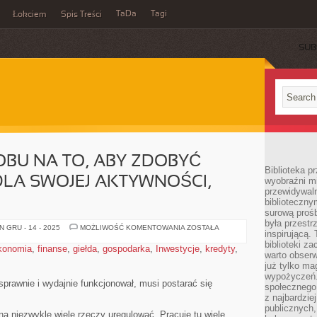
TaDa
Tagi
Łokciem
Spis Treści
SUB
BU NA TO, ABY ZDOBYĆ
Biblioteka p
LA SWOJEJ AKTYWNOŚCI,
wyobraźni m
przewidywaln
biblioteczny
surową prośb
była przestr
SZUKAJĄC
 GRU - 14 - 2025
MOŻLIWOŚĆ KOMENTOWANIA
ZOSTAŁA
inspirującą.
SPOSOBU
NA
biblioteki z
konomia
,
finanse
,
giełda
,
gospodarka
,
Inwestycje
,
kredyty
,
TO,
warto obserw
ABY
już tylko m
ZDOBYĆ
POPULARNOŚĆ
wypożyczeń. 
DLA
s sprawnie i wydajnie funkcjonował, musi postarać się
społecznego,
SWOJEJ
z najbardzie
AKTYWNOŚCI,
NALEŻY
publicznych,
a niezwykle wiele rzeczy uregulować. Pracuje tu wiele