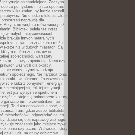
ć instytucją onieśmielającą. Zaczyna
 dobrze pomyślane miejsce spotkań.
rczy kilka zmian, by ludzie zaczęli
 przebywać. Nie chodzi o luksus, ale o
o przestrzeń naprawdę dla
. Przyjazne wnętrze mówi więcej niż
lamin. Biblioteki pełnią też coraz
olę w małych miejscowościach i
dzie brakuje innych neutralnych
 wspólnych. Tam ich znaczenie może
 większe niż w dużych miastach. Są
 którym można zorganizować
kalnej społeczności, warsztaty
wieczór filmowy, zajęcia dla dzieci czy
prawach ważnych dla okolicy.
taje się wtedy czymś w rodzaju
entrum społecznego. Nie narzuca tonu,
a kontakt i współpracę. To wszystko
wiście ludzi z pomysłem, energią i
zmieniającej się roli tej instytucji.
 nie jest już wyłącznie opiekunem
z częściej staje się animatorem kultury,
 organizatorem i przewodnikiem po
rmacji. To duża odpowiedzialność, ale
szansa. Tam, gdzie zespół biblioteki
hać mieszkańców i odpowiadać na ich
eby, dzieje się coś naprawdę ważnego.
dzyskuje znaczenie jako miejsce żywe,
codziennie użyteczne. W świecie, który
ej dzieli ludzi na grupy odbiorców,