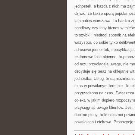
jednostek, a każda z nich ma zajm
dziwić, że także sporą popularności
laminatów warszawa. To bardzo zn
handlowy czy inny biznes w mieści
to szybki i niedrogi sposób na ef
wszystko, co sobie tylko delikwen
adresowe jednostek, specyfikacja
reklamowe folie okienne, to propoz
od razu przyciągają uwagę, nie m
decyduje się teraz na oklejanie wi
jednostka. Usługi te są niezmiern
czas w powołanym terminie. To rel
przyrządzona na czas. Zwłaszcza 
obiekt, w jakim dopiero rozpoczyn
przyciągnąć uwagę klientów. Jeśli
dobitne plony, to koniecznie powini
powalająca i ciekawa. Propozycję 