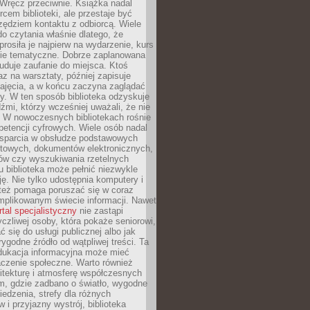
. Wręcz przeciwnie. Książka nadal
rcem biblioteki, ale przestaje być
zędziem kontaktu z odbiorcą. Wiele
o czytania właśnie dlatego, że
prosiła je najpierw na wydarzenie, kurs
nie tematyczne. Dobrze zaplanowana
duje zaufanie do miejsca. Ktoś
az na warsztaty, później zapisuje
zajęcia, a w końcu zaczyna zaglądać
y. W ten sposób biblioteka odzyskuje
dźmi, którzy wcześniej uważali, że nie
h. W nowoczesnych bibliotekach rośnie
petencji cyfrowych. Wiele osób nadal
wsparcia w obsłudze podstawowych
etowych, dokumentów elektronicznych,
ów czy wyszukiwania rzetelnych
Tu biblioteka może pełnić niezwykle
ę. Nie tylko udostępnia komputery i
e też pomaga poruszać się w coraz
mplikowanym świecie informacji. Nawet
rtal specjalistyczny
nie zastąpi
yczliwej osoby, która pokaże seniorowi,
ć się do usługi publicznej albo jak
rygodne źródło od wątpliwej treści. Ta
dukacja informacyjna może mieć
czenie społeczne. Warto również
itekturę i atmosferę współczesnych
am, gdzie zadbano o światło, wygodne
iedzenia, strefy dla różnych
 i przyjazny wystrój, biblioteka