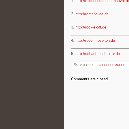
1.
http://reichundschoen-festival.d
2.
http://rentenallee.de
3.
http://rock-s-off.de
4.
http://ruderinfoseiten.de
5.
http://schach-und-kultur.de
CATEGORIES:
NIERUCHOMOŚCI
Comments are closed.