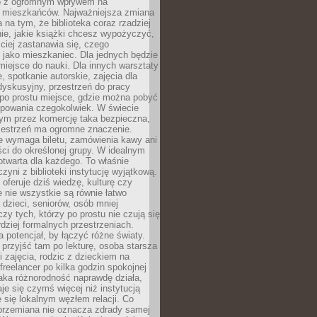
to z ogromnym wpływem na
 mieszkańców. Najważniejsza zmiana
 na tym, że biblioteka coraz rzadziej
ie, jakie książki chcesz wypożyczyć,
ciej zastanawia się, czego
 jako mieszkaniec. Dla jednych będzie
miejsce do nauki. Dla innych warsztaty
 spotkanie autorskie, zajęcia dla
 dyskusyjny, przestrzeń do pracy
 po prostu miejsce, gdzie można pobyć
upowania czegokolwiek. W świecie
m przez komercję taka bezpieczna,
zestrzeń ma ogromne znaczenie.
ie wymaga biletu, zamówienia kawy ani
ci do określonej grupy. W idealnym
otwarta dla każdego. To właśnie
zyni z biblioteki instytucję wyjątkową.
 oferuje dziś wiedzę, kulturę czy
e nie wszystkie są równie łatwo
 dzieci, seniorów, osób mniej
y tych, którzy po prostu nie czują się
dziej formalnych przestrzeniach.
a potencjał, by łączyć różne światy.
rzyjść tam po lekturę, osoba starsza
 zajęcia, rodzic z dzieckiem na
 freelancer po kilka godzin spokojnej
aka różnorodność naprawdę działa,
aje się czymś więcej niż instytucją
je się lokalnym węzłem relacji. Co
 przemiana nie oznacza zdrady samej