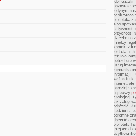
e
idei książki
pozostaje se
jedynym nar
osób wraca d
biblioteka za
albo spotka
aktywność bu
przychodzi r
dziecko na 
między regał
kontakt z lu
jest dla nic
też rola kom
potrzebuje 
usług intern
komunikator
informacji. 
ważną funkcj
internet, al
bardziej sko
najlepszy
po
spokojnej, ż
jak zalogowa
odróżnić wia
codzienna e
ogromne zna
docenić arch
bibliotek. T
miejsca do s
użytkowników