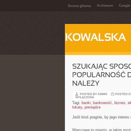
Archiwum
Google
Strona główna
KOWALSKA
SZUKAJĄC SPOSO
POPULARNOŚĆ D
NALEŻY
POSTED BY ADMIN
POSTED ON
WYŁĄCZONA
Tagi:
banki
,
bankowość
,
biznes
,
e
lokaty
,
pieniądze
Jeśli ktoś pragnie, by jego intere
Warszawa to miasto, w jakim możn