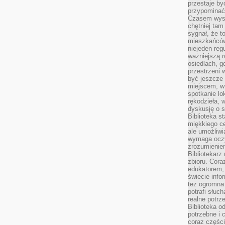
przestaje by
przypominać
Czasem wysta
chętniej tam
sygnał, że t
mieszkańców
niejeden regu
ważniejszą r
osiedlach, g
przestrzeni
być jeszcze
miejscem, w
spotkanie lo
rękodzieła, 
dyskusję o s
Biblioteka s
miękkiego c
ale umożliwi
wymaga oczy
zrozumieniem 
Bibliotekarz
zbioru. Cora
edukatorem,
świecie info
też ogromna 
potrafi słuc
realne potrz
Biblioteka o
potrzebne i 
coraz części