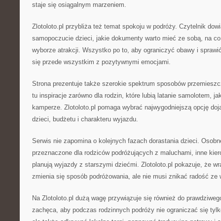
staje się osiągalnym marzeniem.
Zlotoloto.pl przybliża też temat spokoju w podróży. Czytelnik dowi
samopoczucie dzieci, jakie dokumenty warto mieć ze sobą, na co
wyborze atrakcji. Wszystko po to, aby ograniczyć obawy i sprawić
się przede wszystkim z pozytywnymi emocjami.
Strona prezentuje także szerokie spektrum sposobów przemieszcz
tu inspiracje zarówno dla rodzin, które lubią latanie samolotem, ja
kamperze. Zlotoloto.pl pomaga wybrać najwygodniejszą opcję do
dzieci, budżetu i charakteru wyjazdu.
Serwis nie zapomina o kolejnych fazach dorastania dzieci. Osobn
przeznaczone dla rodziców podróżujących z maluchami, inne kier
planują wyjazdy z starszymi dziećmi. Zlotoloto.pl pokazuje, że wr
zmienia się sposób podróżowania, ale nie musi znikać radość ze
Na Zlotoloto.pl dużą wagę przywiązuje się również do prawdziweg
zachęca, aby podczas rodzinnych podróży nie ograniczać się tyl