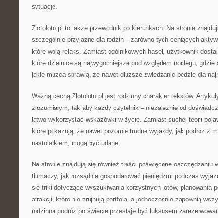
sytuacje.
Zlotoloto.pl to także przewodnik po kierunkach. Na stronie znajduj
szczególnie przyjazne dla rodzin – zarówno tych ceniących aktyw
które wolą relaks. Zamiast ogólnikowych haseł, użytkownik dosta
które dzielnice są najwygodniejsze pod względem noclegu, gdzie
jakie muzea sprawią, że nawet dłuższe zwiedzanie będzie dla na
Ważną cechą Zlotoloto.pl jest rodzinny charakter tekstów. Artyku
zrozumiałym, tak aby każdy czytelnik – niezależnie od doświadc
łatwo wykorzystać wskazówki w życie. Zamiast suchej teorii pojaw
które pokazują, że nawet pozornie trudne wyjazdy, jak podróż z 
nastolatkiem, mogą być udane.
Na stronie znajdują się również treści poświęcone oszczędzaniu w 
tłumaczy, jak rozsądnie gospodarować pieniędzmi podczas wyjaz
się triki dotyczące wyszukiwania korzystnych lotów, planowania 
atrakcji, które nie zrujnują portfela, a jednocześnie zapewnią ws
rodzinna podróż po świecie przestaje być luksusem zarezerwowan