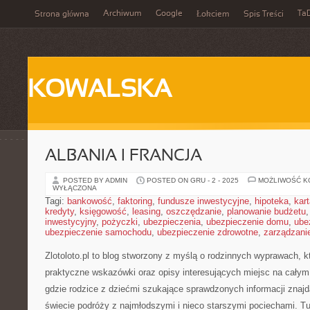
Archiwum
Google
Ta
Strona główna
Łokciem
Spis Treści
KOWALSKA
ALBANIA I FRANCJA
POSTED BY ADMIN
POSTED ON GRU - 2 - 2025
MOŻLIWOŚĆ 
WYŁĄCZONA
Tagi:
bankowość
,
faktoring
,
fundusze inwestycyjne
,
hipoteka
,
kar
kredyty
,
księgowość
,
leasing
,
oszczędzanie
,
planowanie budżetu
inwestycyjny
,
pożyczki
,
ubezpieczenia
,
ubezpieczenie domu
,
ube
ubezpieczenie samochodu
,
ubezpieczenie zdrowotne
,
zarządzani
Zlotoloto.pl to blog stworzony z myślą o rodzinnych wyprawach, k
praktyczne wskazówki oraz opisy interesujących miejsc na całym 
gdzie rodzice z dziećmi szukające sprawdzonych informacji zna
świecie podróży z najmłodszymi i nieco starszymi pociechami. T