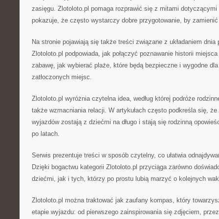
zasięgu. Zlotoloto.pl pomaga rozprawić się z mitami dotyczącymi
pokazuje, że często wystarczy dobre przygotowanie, by zamienić 
Na stronie pojawiają się także treści związane z układaniem dnia 
Zlotoloto.pl podpowiada, jak połączyć poznawanie historii miejsca
zabawę, jak wybierać plaże, które będą bezpieczne i wygodne dla r
zatłoczonych miejsc.
Zlotoloto.pl wyróżnia czytelna idea, według której podróże rodzinne
także wzmacniania relacji. W artykułach często podkreśla się, ż
wyjazdów zostają z dziećmi na długo i stają się rodzinną opowieś
po latach.
Serwis prezentuje treści w sposób czytelny, co ułatwia odnajdywa
Dzięki bogactwu kategorii Zlotoloto.pl przyciąga zarówno doświa
dziećmi, jak i tych, którzy po prostu lubią marzyć o kolejnych wa
Zlotoloto.pl można traktować jak zaufany kompas, który towarzy
etapie wyjazdu: od pierwszego zainspirowania się zdjęciem, prze