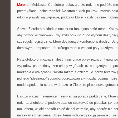
Maroko
i Mołdawia. Zlotoloto.pl pokazuje, że rodzinne podróże m
przemyślane i pełne radości. Na stronie krok po kroku można odk
urlop w prawdziwą wyprawę, podczas której każdy członek rodziny
Serwis Zlotoloto.pl kładzie nacisk na funkcjonalność treści. Każdy
aby pomóc w planowaniu wyjazdu od A do Z: od wyboru destynacji
szczegóły logistyczne, które decydują o komforcie w drodze. Dzię
domowym kompasem, do którego można wracać przy każdym kol
Na Zlotoloto.pl można znaleźć inspirujące opisy różnych typów 
wypadów, przez klasyczne urlopy w górach, aż po egzotyczne podr
marzenia o odkrywaniu świata razem z dziećmi. Autorzy tekstów p
jednego “idealnego” sposobu podróżowania – każda rodzina moż
model spędzania czasu w drodze, a Zlotoloto.pl podsuwa gotowe 
Bardzo ważnym elementem serwisu są porady praktyczne, które u
rodziną. Zlotoloto.pl podpowiada, co spakować do plecaka, jak p
maluchem, w jaki sposób zająć dzieci w trasie, aby podróż nie z
narzekań i zmęczenia. Dzięki temu rodzice zyskują pewność, że 