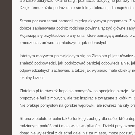
ale także odkrywać lokalne targi, poznawać tradycyjne potrawy i
Dzięki temu każda podróż staje się lekcją tolerancji dla najmłods
Strona porusza temat harmonii między aktywnym programem. Zlot
dobrze zaplanowana podróż rodzinna powinna łączyć główne zabyt
Pojawiają się przykładowe plany dnia, które pomagają uniknąć prz
zmęczenia zarówno najmłodszych, jak i dorosłych.
Istotnym motywem przewijającym się na Zlotoloto.pl jest również
znaleźć podpowiedzi, jak podróżować bardziej odpowiedzialnie, ja
odpowiedzialnych zachowań, a także jak wybierać małe obiekty n
lokalny biznes.
Zlotoloto.pl to również kopalnia pomysłów na specjalne okazje. Na
propozycje ferii zimowych, ale też inspiracje związane z krótkim
Nie brakuje pomysłów na górskie wędrówki, ale również na city br
Strona Zlotoloto.pl pełni także funkcję zachęty dla osób, które d
rodzinnymi podróżami i mają wiele wątpliwości. Dzięki przyjaznem
dotąd nie wyjeżdżał z dziećmi dalej niż za miasto, może poczuć, 