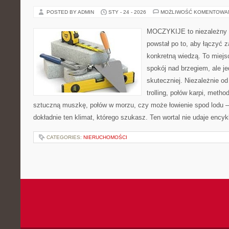
POSTED BY ADMIN
STY - 24 - 2026
MOŻLIWOŚĆ KOMENTOWA
MOCZYKIJE to niezależny po
powstał po to, aby łączyć 
konkretną wiedzą. To miejs
spokój nad brzegiem, ale j
skuteczniej. Niezależnie od
trolling, połów karpi, metho
sztuczną muszkę, połów w morzu, czy może łowienie spod lod
dokładnie ten klimat, którego szukasz. Ten wortal nie udaje encyk
CATEGORIES:
NIERUCHOMOŚCI