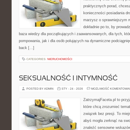
praktycznych porad, chces
konieczności posiadania dro
marzysz o sprawniejszym ru
dokładnie po to, by prowadz
baza wiedzy dla początkujących i zaawansowanych, dla tych, któr
pompowania, jak i dla osób polujących na dynamiczne podciągnięci
back […]
CATEGORIES:
NIERUCHOMOŚCI
SEKSUALNOŚĆ I INTYMNOŚĆ
POSTED BY ADMIN
STY - 24 - 2026
MOŻLIWOŚĆ KOMENTOWA
ZatrzymajFaceta.pl to przyj
które chcą zrozumieć temat
związek bez presji. To mie
abyś mogła zerknąć na swoj
znaleźć sensowne wskazów