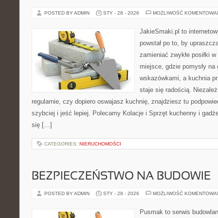
POSTED BY ADMIN
STY - 28 - 2026
MOŻLIWOŚĆ KOMENTOWA
JakieSmaki.pl to internetow
powstał po to, by upraszcz
zamieniać zwykłe posiłki 
miejsce, gdzie pomysły na 
wskazówkami, a kuchnia pr
staje się radością. Niezale
regularnie, czy dopiero oswajasz kuchnię, znajdziesz tu podpowi
szybciej i jeść lepiej. Polecamy Kolacje i Sprzęt kuchenny i gadż
się […]
CATEGORIES:
NIERUCHOMOŚCI
BEZPIECZEŃSTWO NA BUDOWIE
POSTED BY ADMIN
STY - 28 - 2026
MOŻLIWOŚĆ KOMENTOWA
Pusmak to serwis budowlany