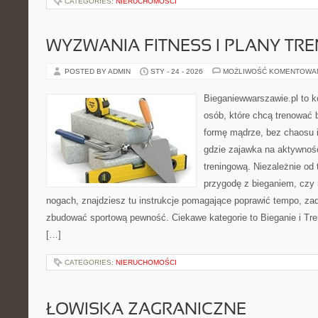
CATEGORIES:
NIERUCHOMOŚCI
WYZWANIA FITNESS I PLANY TR
POSTED BY ADMIN
STY - 24 - 2026
MOŻLIWOŚĆ KOMENTOWA
Bieganiewwarszawie.pl to 
osób, które chcą trenować b
formę mądrze, bez chaosu i
gdzie zajawka na aktywnoś
treningową. Niezależnie od
przygodę z bieganiem, czy
nogach, znajdziesz tu instrukcje pomagające poprawić tempo, zad
zbudować sportową pewność. Ciekawe kategorie to Bieganie i Tren
[…]
CATEGORIES:
NIERUCHOMOŚCI
ŁOWISKA ZAGRANICZNE