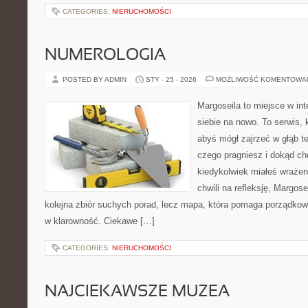
CATEGORIES:
NIERUCHOMOŚCI
NUMEROLOGIA
POSTED BY ADMIN
STY - 25 - 2026
MOŻLIWOŚĆ KOMENTOWA
Margoseila to miejsce w in
siebie na nowo. To serwis, 
abyś mógł zajrzeć w głąb te
czego pragniesz i dokąd ch
kiedykolwiek miałeś wrażeni
chwili na refleksję, Margosei
kolejna zbiór suchych porad, lecz mapa, która pomaga porządkowa
w klarowność. Ciekawe […]
CATEGORIES:
NIERUCHOMOŚCI
NAJCIEKAWSZE MUZEA