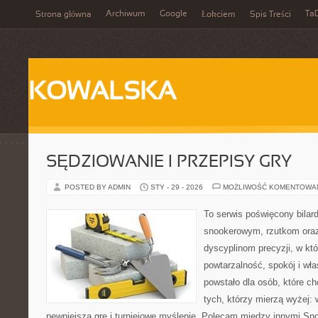
Archiwum
Google
Ta
Strona główna
Łokciem
Spis Treści
KOWALSKA
SĘDZIOWANIE I PRZEPISY GRY
POSTED BY ADMIN
STY - 29 - 2026
MOŻLIWOŚĆ KOMENTOWA
To serwis poświęcony bilar
snookerowym, rzutkom oraz
dyscyplinom precyzji, w któ
powtarzalność, spokój i wł
powstało dla osób, które chc
tych, którzy mierzą wyżej:
pewniejszą grę i turniejowe myślenie. Polecam między innymi Sno