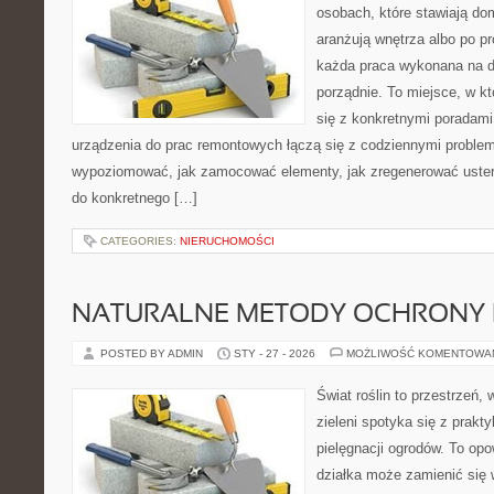
osobach, które stawiają do
aranżują wnętrza albo po p
każda praca wykonana na dz
porządnie. To miejsce, w k
się z konkretnymi poradami,
urządzenia do prac remontowych łączą się z codziennymi problem
wypoziomować, jak zamocować elementy, jak zregenerować uster
do konkretnego […]
CATEGORIES:
NIERUCHOMOŚCI
NATURALNE METODY OCHRONY 
POSTED BY ADMIN
STY - 27 - 2026
MOŻLIWOŚĆ KOMENTOWA
Świat roślin to przestrzeń, 
zieleni spotyka się z prakty
pielęgnacji ogrodów. To opo
działka może zamienić się w