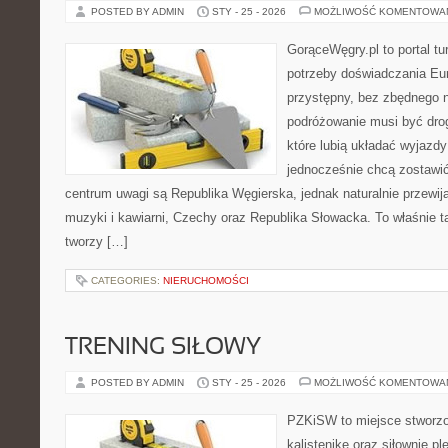
POSTED BY ADMIN
STY - 25 - 2026
MOŻLIWOŚĆ KOMENTOWA
GorąceWęgry.pl to portal tu
potrzeby doświadczania Eu
przystępny, bez zbędnego n
podróżowanie musi być drog
które lubią układać wyjazdy
jednocześnie chcą zostawi
centrum uwagi są Republika Węgierska, jednak naturalnie przewijaj
muzyki i kawiarni, Czechy oraz Republika Słowacka. To właśnie ta
tworzy […]
CATEGORIES:
NIERUCHOMOŚCI
TRENING SIŁOWY
POSTED BY ADMIN
STY - 25 - 2026
MOŻLIWOŚĆ KOMENTOWA
PZKiSW to miejsce stworzo
kalistenikę oraz siłownię p