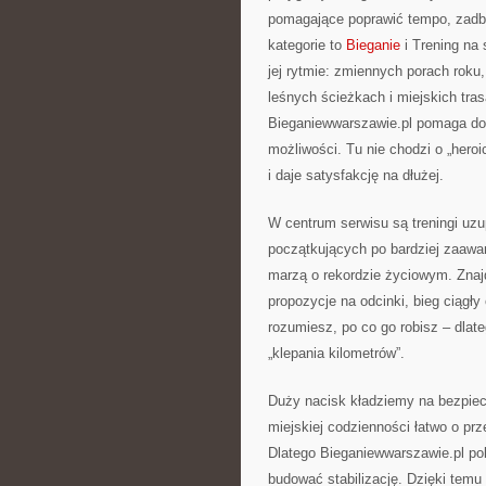
pomagające poprawić tempo, zadb
kategorie to
Bieganie
i Trening na 
jej rytmie: zmiennych porach roku
leśnych ścieżkach i miejskich tra
Bieganiewwarszawie.pl pomaga dobr
możliwości. Tu nie chodzi o „hero
i daje satysfakcję na dłużej.
W centrum serwisu są treningi uzup
początkujących po bardziej zaawan
marzą o rekordzie życiowym. Znaj
propozycje na odcinki, bieg ciągł
rozumiesz, po co go robisz – dlat
„klepania kilometrów”.
Duży nacisk kładziemy na bezpiecz
miejskiej codzienności łatwo o prz
Dlatego Bieganiewwarszawie.pl pok
budować stabilizację. Dzięki temu 