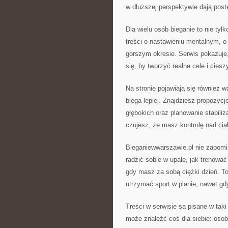
w dłuższej perspektywie dają post
Dla wielu osób bieganie to nie tyl
treści o nastawieniu mentalnym, o
gorszym okresie. Serwis pokazuje,
się, by tworzyć realne cele i ciesz
Na stronie pojawiają się również 
biega lepiej. Znajdziesz propozyc
głębokich oraz planowanie stabiliza
czujesz, że masz kontrolę nad cia
Bieganiewwarszawie.pl nie zapomin
radzić sobie w upale, jak trenow
gdy masz za sobą ciężki dzień. To
utrzymać sport w planie, nawet gd
Treści w serwisie są pisane w taki
może znaleźć coś dla siebie: oso