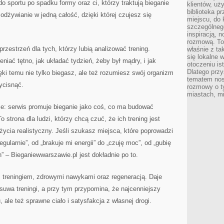
o sportu po spadku formy oraz ci, którzy traktują bieganie
klientów, uż
biblioteka p
odżywianie w jedną całość, dzięki której czujesz się
miejscu, do
szczególneg
inspiracją, 
rozmową. To
rzestrzeń dla tych, którzy lubią analizować trening.
właśnie z ta
się lokalne 
eniać tętno, jak układać tydzień, żeby był mądry, i jak
otoczeniu is
Dlatego przy
ki temu nie tylko biegasz, ale też rozumiesz swój organizm
tematem nos
ycisnąć.
rozmowy o t
miastach, mi
ie: serwis promuje bieganie jako coś, co ma budować
 strona dla ludzi, którzy chcą czuć, że ich trening jest
życia realistyczny. Jeśli szukasz miejsca, które poprowadzi
egularnie”, od „brakuje mi energii” do „czuję moc”, od „gubię
” – Bieganiewwarszawie.pl jest dokładnie po to.
z treningiem, zdrowymi nawykami oraz regeneracją. Daje
uwa treningi, a przy tym przypomina, że najcenniejszy
, ale też sprawne ciało i satysfakcja z własnej drogi.