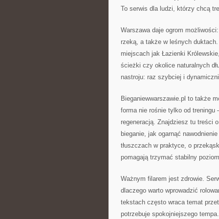
To serwis dla ludzi, którzy chcą t
Warszawa daje ogrom możliwości:
rzeką, a także w leśnych duktach. 
miejscach jak Łazienki Królewskie
ścieżki czy okolice naturalnych dł
nastroju: raz szybciej i dynamiczn
Bieganiewwarszawie.pl to także mo
forma nie rośnie tylko od trening
regeneracją. Znajdziesz tu treści 
bieganie, jak ogarnąć nawodnienie
tłuszczach w praktyce, o przekąs
pomagają trzymać stabilny poziom 
Ważnym filarem jest zdrowie. Ser
dlaczego warto wprowadzić rolowan
tekstach często wraca temat prze
potrzebuje spokojniejszego tempa