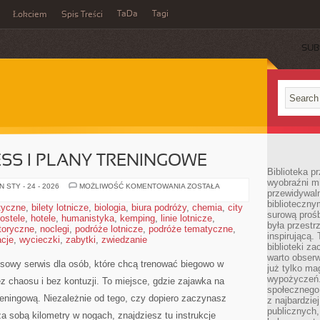
TaDa
Tagi
Łokciem
Spis Treści
SUB
SS I PLANY TRENINGOWE
Biblioteka p
wyobraźni m
WYZWANIA
 STY - 24 - 2026
MOŻLIWOŚĆ KOMENTOWANIA
ZOSTAŁA
przewidywaln
FITNESS
I
biblioteczny
styczne
,
bilety lotnicze
,
biologia
,
biura podróży
,
chemia
,
city
PLANY
surową prośb
ostele
,
hotele
,
humanistyka
,
kemping
,
linie lotnicze
TRENINGOWE
,
była przestr
toryczne
,
noclegi
,
podróże lotnicze
,
podróże tematyczne
,
inspirującą.
cje
,
wycieczki
,
zabytki
,
zwiedzanie
biblioteki z
warto obserw
sowy serwis dla osób, które chcą trenować biegowo w
już tylko m
wypożyczeń. 
ez chaosu i bez kontuzji. To miejsce, gdzie zajawka na
społecznego,
reningową. Niezależnie od tego, czy dopiero zaczynasz
z najbardzie
publicznych,
 sobą kilometry w nogach, znajdziesz tu instrukcje