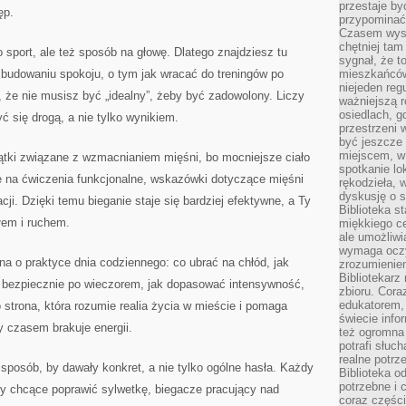
przestaje by
ęp.
przypominać
Czasem wysta
chętniej tam
ko sport, ale też sposób na głowę. Dlatego znajdziesz tu
sygnał, że t
 budowaniu spokoju, o tym jak wracać do treningów po
mieszkańców
niejeden regu
 że nie musisz być „idealny”, żeby być zadowolony. Liczy
ważniejszą r
osiedlach, g
yć się drogą, a nie tylko wynikiem.
przestrzeni
być jeszcze
miejscem, w
wątki związane z wzmacnianiem mięśni, bo mocniejsze ciało
spotkanie lo
je na ćwiczenia funkcjonalne, wskazówki dotyczące mięśni
rękodzieła, 
dyskusję o s
cji. Dzięki temu bieganie staje się bardziej efektywne, a Ty
Biblioteka s
łem i ruchem.
miękkiego c
ale umożliwi
wymaga oczy
a o praktyce dnia codziennego: co ubrać na chłód, jak
zrozumieniem 
Bibliotekarz
ać bezpiecznie po wieczorem, jak dopasować intensywność,
zbioru. Cora
edukatorem,
 strona, która rozumie realia życia w mieście i pomaga
świecie info
y czasem brakuje energii.
też ogromna 
potrafi słuc
realne potrz
 sposób, by dawały konkret, a nie tylko ogólne hasła. Każdy
Biblioteka o
potrzebne i 
by chcące poprawić sylwetkę, biegacze pracujący nad
coraz części