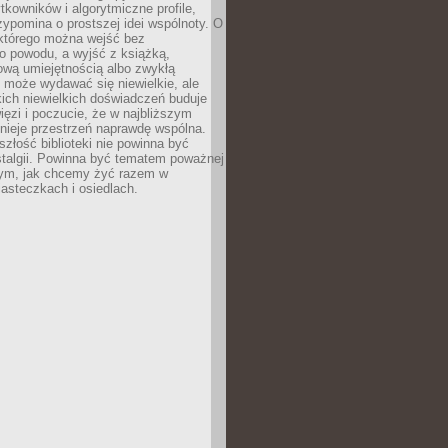
ytkowników i algorytmiczne profile,
rzypomina o prostszej idei wspólnoty. O
 którego można wejść bez
o powodu, a wyjść z książką,
nową umiejętnością albo zwykłą
 może wydawać się niewielkie, ale
kich niewielkich doświadczeń buduje
więzi i poczucie, że w najbliższym
tnieje przestrzeń naprawdę wspólna.
szłość biblioteki nie powinna być
talgii. Powinna być tematem poważnej
ym, jak chcemy żyć razem w
asteczkach i osiedlach.