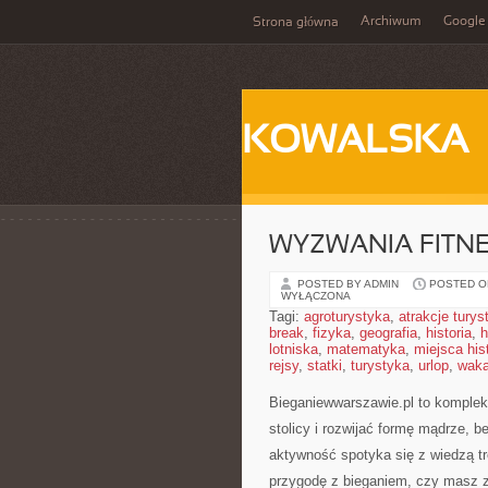
Archiwum
Google
Strona główna
KOWALSKA
WYZWANIA FITNE
POSTED BY ADMIN
POSTED ON
WYŁĄCZONA
Tagi:
agroturystyka
,
atrakcje tury
break
,
fizyka
,
geografia
,
historia
,
h
lotniska
,
matematyka
,
miejsca his
rejsy
,
statki
,
turystyka
,
urlop
,
waka
Bieganiewwarszawie.pl to komplek
stolicy i rozwijać formę mądrze, b
aktywność spotyka się z wiedzą t
przygodę z bieganiem, czy masz za