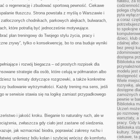
hałasu, za 
ać o regenerację i zbudować sportową pewność. Ciekawe
codzienność
polega chyba
spalanie tłuszczu. Strona powstała z myślą o Warszawie i
pyta wyłączn
a coraz częś
, zatłoczonych chodnikach, parkowych alejkach, bulwarach,
potrzebujesz
sach, które potrafią być jednocześnie motywujące.
to spokojne 
komputerowe,
ać plan treningowy do Twojego stylu życia, pracy i
dzieci, klub
iczne zrywy”, tylko o konsekwencję, bo to ona buduje wyniki
zdalnej albo
bez presji k
zdominowany
dostępna pr
Biblioteka n
ełniające i rozwój biegacza – od prostych rozpisek dla
przynależnoś
modelu jest 
sowane strategie dla osób, które celują w półmaraton albo
dostępność c
dziesz tu tematy dotyczące rozgrzewki, a także konkretne
Wiele miejsc
rozrywkę, al
y czy budowanie wytrzymałości. Każdy trening ma sens, jeśli
dostępne dla
ego w serwisie stawia się na logikę zamiast przypadkowego
zamożnych cz
pewnie w bar
Biblioteka m
Uczeń może p
po rozmowę i
eństwo i jakość kroku. Bieganie to naturalny ruch, ale w
warsztaty, a
pracy. Gdy t
eciążenia, zwłaszcza gdy ciało jest zastane od siedzenia.
biblioteka st
azuje, jak wzmacniać biodra, poprawiać zakresy ruchu i
kultury. Sta
ciekawe, ta
łatwiej unikniesz bólu kolan i szybciej wrócisz do komfortu.