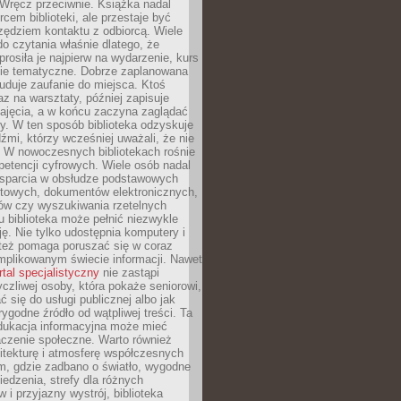
. Wręcz przeciwnie. Książka nadal
rcem biblioteki, ale przestaje być
zędziem kontaktu z odbiorcą. Wiele
o czytania właśnie dlatego, że
prosiła je najpierw na wydarzenie, kurs
nie tematyczne. Dobrze zaplanowana
duje zaufanie do miejsca. Ktoś
az na warsztaty, później zapisuje
zajęcia, a w końcu zaczyna zaglądać
y. W ten sposób biblioteka odzyskuje
dźmi, którzy wcześniej uważali, że nie
h. W nowoczesnych bibliotekach rośnie
petencji cyfrowych. Wiele osób nadal
wsparcia w obsłudze podstawowych
etowych, dokumentów elektronicznych,
ów czy wyszukiwania rzetelnych
Tu biblioteka może pełnić niezwykle
ę. Nie tylko udostępnia komputery i
e też pomaga poruszać się w coraz
mplikowanym świecie informacji. Nawet
rtal specjalistyczny
nie zastąpi
yczliwej osoby, która pokaże seniorowi,
ć się do usługi publicznej albo jak
rygodne źródło od wątpliwej treści. Ta
dukacja informacyjna może mieć
czenie społeczne. Warto również
itekturę i atmosferę współczesnych
am, gdzie zadbano o światło, wygodne
iedzenia, strefy dla różnych
 i przyjazny wystrój, biblioteka