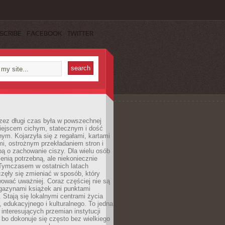
SCRIBE
FACEBOOK
TWITTER
rzez długi czas była w powszechnej
iejscem cichym, statecznym i dość
ym. Kojarzyła się z regałami, kartami
mi, ostrożnym przekładaniem stron i
ą o zachowanie ciszy. Dla wielu osób
zenią potrzebną, ale niekoniecznie
 Tymczasem w ostatnich latach
aczęły się zmieniać w sposób, który
ować uważniej. Coraz częściej nie są
agazynami książek ani punktami
Stają się lokalnymi centrami życia
 edukacyjnego i kulturalnego. To jedna
j interesujących przemian instytucji
 bo dokonuje się często bez wielkiego