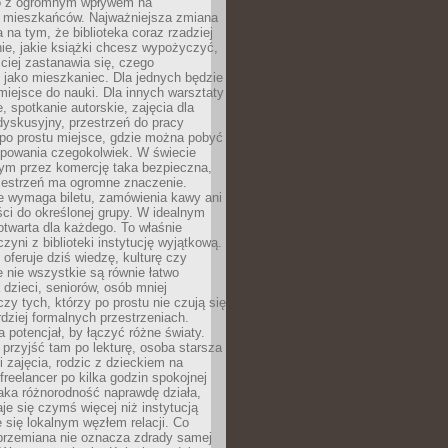
to z ogromnym wpływem na
 mieszkańców. Najważniejsza zmiana
 na tym, że biblioteka coraz rzadziej
ie, jakie książki chcesz wypożyczyć,
ciej zastanawia się, czego
 jako mieszkaniec. Dla jednych będzie
miejsce do nauki. Dla innych warsztaty
 spotkanie autorskie, zajęcia dla
 dyskusyjny, przestrzeń do pracy
 po prostu miejsce, gdzie można pobyć
upowania czegokolwiek. W świecie
m przez komercję taka bezpieczna,
zestrzeń ma ogromne znaczenie.
ie wymaga biletu, zamówienia kawy ani
ci do określonej grupy. W idealnym
otwarta dla każdego. To właśnie
zyni z biblioteki instytucję wyjątkową.
 oferuje dziś wiedzę, kulturę czy
e nie wszystkie są równie łatwo
 dzieci, seniorów, osób mniej
y tych, którzy po prostu nie czują się
dziej formalnych przestrzeniach.
a potencjał, by łączyć różne światy.
rzyjść tam po lekturę, osoba starsza
 zajęcia, rodzic z dzieckiem na
 freelancer po kilka godzin spokojnej
aka różnorodność naprawdę działa,
aje się czymś więcej niż instytucją
je się lokalnym węzłem relacji. Co
 przemiana nie oznacza zdrady samej