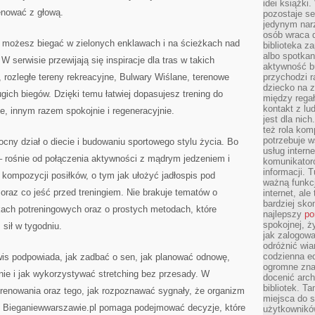
idei książki
renować z głową.
pozostaje se
jedynym nar
osób wraca d
 możesz biegać w zielonych enklawach i na ścieżkach nad
biblioteka za
albo spotka
W serwisie przewijają się inspiracje dla tras w takich
aktywność bu
, rozległe tereny rekreacyjne, Bulwary Wiślane, terenowe
przychodzi r
dziecko na 
ugich biegów. Dzięki temu łatwiej dopasujesz trening do
między regał
kontakt z lu
ie, innym razem spokojnie i regeneracyjnie.
jest dla nic
też rola kom
potrzebuje 
cny dział o diecie i budowaniu sportowego stylu życia. Bo
usług intern
u – rośnie od połączenia aktywności z mądrym jedzeniem i
komunikator
informacji. 
o kompozycji posiłków, o tym jak ułożyć jadłospis pod
ważną funkcj
 oraz co jeść przed treningiem. Nie brakuje tematów o
internet, al
bardziej sko
kach potreningowych oraz o prostych metodach, które
najlepszy
po
spokojnej, ż
sił w tygodniu.
jak zalogowa
odróżnić wia
codzienna e
wis podpowiada, jak zadbać o sen, jak planować odnowę,
ogromne zna
ie i jak wykorzystywać stretching bez przesady. W
docenić arch
bibliotek. T
trenowania oraz tego, jak rozpoznawać sygnały, że organizm
miejsca do s
. Bieganiewwarszawie.pl pomaga podejmować decyzje, które
użytkowników