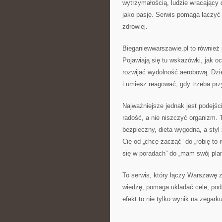
wytrzymałością, ludzie wracający d
jako pasję. Serwis pomaga łączyć 
zdrowiej.
Bieganiewwarszawie.pl to również p
Pojawiają się tu wskazówki, jak oc
rozwijać wydolność aerobową. Dzię
i umiesz reagować, gdy trzeba prz
Najważniejsze jednak jest podejśc
radość, a nie niszczyć organizm. To
bezpieczny, dieta wygodna, a styl 
Cię od „chcę zacząć” do „robię to r
się w poradach” do „mam swój plan
To serwis, który łączy Warszawę 
wiedzę, pomaga układać cele, pods
efekt to nie tylko wynik na zegarku