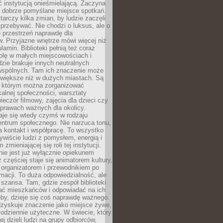
ć instytucją onieśmielającą. Zaczyna
 dobrze pomyślane miejsce spotkań.
rczy kilka zmian, by ludzie zaczęli
 przebywać. Nie chodzi o luksus, ale o
o przestrzeń naprawdę dla
. Przyjazne wnętrze mówi więcej niż
lamin. Biblioteki pełnią też coraz
olę w małych miejscowościach i
dzie brakuje innych neutralnych
 wspólnych. Tam ich znaczenie może
 większe niż w dużych miastach. Są
 którym można zorganizować
kalnej społeczności, warsztaty
wieczór filmowy, zajęcia dla dzieci czy
prawach ważnych dla okolicy.
taje się wtedy czymś w rodzaju
entrum społecznego. Nie narzuca tonu,
a kontakt i współpracę. To wszystko
wiście ludzi z pomysłem, energią i
zmieniającej się roli tej instytucji.
 nie jest już wyłącznie opiekunem
z częściej staje się animatorem kultury,
 organizatorem i przewodnikiem po
rmacji. To duża odpowiedzialność, ale
szansa. Tam, gdzie zespół biblioteki
hać mieszkańców i odpowiadać na ich
eby, dzieje się coś naprawdę ważnego.
dzyskuje znaczenie jako miejsce żywe,
codziennie użyteczne. W świecie, który
ej dzieli ludzi na grupy odbiorców,