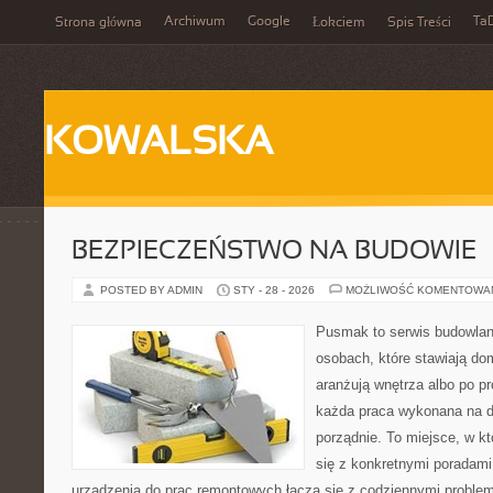
Archiwum
Google
Ta
Strona główna
Łokciem
Spis Treści
KOWALSKA
BEZPIECZEŃSTWO NA BUDOWIE
POSTED BY ADMIN
STY - 28 - 2026
MOŻLIWOŚĆ KOMENTOWA
Pusmak to serwis budowlany
osobach, które stawiają do
aranżują wnętrza albo po p
każda praca wykonana na dz
porządnie. To miejsce, w k
się z konkretnymi poradami,
urządzenia do prac remontowych łączą się z codziennymi problem