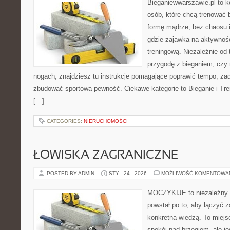
Bieganiewwarszawie.pl to 
osób, które chcą trenować b
formę mądrze, bez chaosu i
gdzie zajawka na aktywnoś
treningową. Niezależnie od
przygodę z bieganiem, czy
nogach, znajdziesz tu instrukcje pomagające poprawić tempo, zad
zbudować sportową pewność. Ciekawe kategorie to Bieganie i Tren
[…]
CATEGORIES:
NIERUCHOMOŚCI
ŁOWISKA ZAGRANICZNE
POSTED BY ADMIN
STY - 24 - 2026
MOŻLIWOŚĆ KOMENTOWA
MOCZYKIJE to niezależny po
powstał po to, aby łączyć 
konkretną wiedzą. To miejs
spokój nad brzegiem, ale j