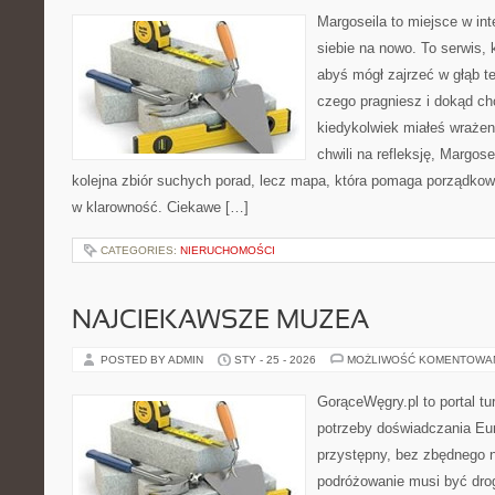
Margoseila to miejsce w in
siebie na nowo. To serwis, 
abyś mógł zajrzeć w głąb te
czego pragniesz i dokąd ch
kiedykolwiek miałeś wrażeni
chwili na refleksję, Margosei
kolejna zbiór suchych porad, lecz mapa, która pomaga porządkowa
w klarowność. Ciekawe […]
CATEGORIES:
NIERUCHOMOŚCI
NAJCIEKAWSZE MUZEA
POSTED BY ADMIN
STY - 25 - 2026
MOŻLIWOŚĆ KOMENTOWA
GorąceWęgry.pl to portal tu
potrzeby doświadczania Eu
przystępny, bez zbędnego n
podróżowanie musi być drog