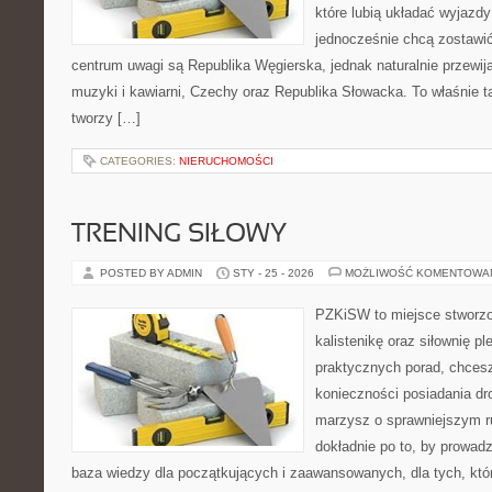
które lubią układać wyjazdy
jednocześnie chcą zostawi
centrum uwagi są Republika Węgierska, jednak naturalnie przewijaj
muzyki i kawiarni, Czechy oraz Republika Słowacka. To właśnie ta
tworzy […]
CATEGORIES:
NIERUCHOMOŚCI
TRENING SIŁOWY
POSTED BY ADMIN
STY - 25 - 2026
MOŻLIWOŚĆ KOMENTOWA
PZKiSW to miejsce stworzo
kalistenikę oraz siłownię p
praktycznych porad, chces
konieczności posiadania dro
marzysz o sprawniejszym ru
dokładnie po to, by prowadz
baza wiedzy dla początkujących i zaawansowanych, dla tych, któr